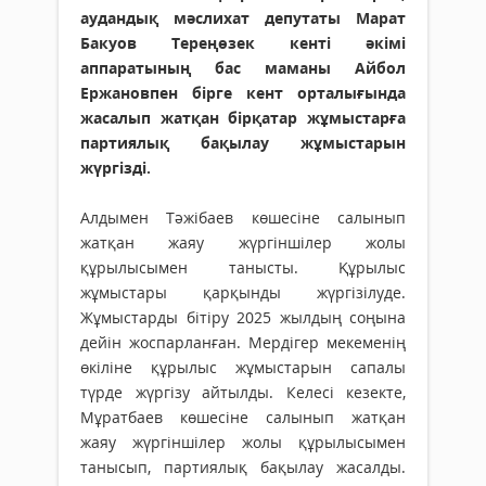
аудандық мәслихат депутаты Марат
Бакуов Тереңөзек кенті әкімі
аппаратының бас маманы Айбол
Ержановпен бірге кент орталығында
жасалып жатқан бірқатар жұмыстарға
партиялық бақылау жұмыстарын
жүргізді.
Алдымен Тәжібаев көшесіне салынып
жатқан жаяу жүргіншілер жолы
құрылысымен танысты. Құрылыс
жұмыстары қарқынды жүргізілуде.
Жұмыстарды бітіру 2025 жылдың соңына
дейін жоспарланған. Мердігер мекеменің
өкіліне құрылыс жұмыстарын сапалы
түрде жүргізу айтылды. Келесі кезекте,
Мұратбаев көшесіне салынып жатқан
жаяу жүргіншілер жолы құрылысымен
танысып, партиялық бақылау жасалды.