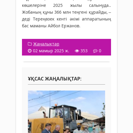
көшелеріне 2025 жылы салынуда..
Жобаның құны 366 млн теңгені құрайды, –
деді Тереңөзек кенті әкімі аппаратының
бас маманы Айбол Ержанов.
Жаңалықтар
02 мамыр 2025 ж.
353
0
ҰҚСАС ЖАҢАЛЫҚТАР: