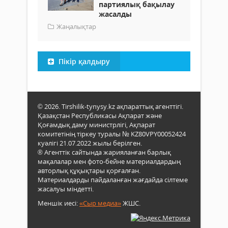
партиялық бақылау
жасалды
Жаңалықтар
Пікір қалдыру
© 2026. Tirshilik-tynysy.kz ақпараттық агенттігі.
Қазақстан Республикасы Ақпарат және
Қоғамдық даму министрлігі, Ақпарат
комитетінің тіркеу туралы № KZ80VPY00052424
куәлігі 21.07.2022 жылы берілген.
® Агенттік сайтында жарияланған барлық
мақалалар мен фото-бейне материалдардың
авторлық құқықтары қорғалған.
Материалдарды пайдаланған жағдайда сілтеме
жасалуы міндетті.
Меншік иесі:
«Сыр медиа»
ЖШС.