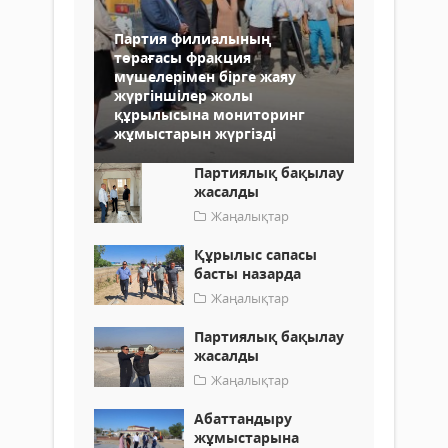
Партия филиалының
төрағасы фракция
мүшелерімен бірге жаяу
жүргіншілер жолы
құрылысына мониторинг
жұмыстарын жүргізді
Партиялық бақылау
жасалды
Жаңалықтар
Құрылыс сапасы
басты назарда
Жаңалықтар
Партиялық бақылау
жасалды
Жаңалықтар
Абаттандыру
жұмыстарына