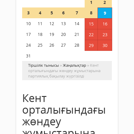
1
2
3
4
5
6
7
8
9
10
11
12
13
14
15
16
17
18
19
20
21
22
23
24
25
26
27
28
29
30
31
Тіршілік тынысы
»
Жаңалықтар
» Кент
орталығындағы жөндеу жұмыстарына
партиялық бақылау жүргізілді
Кент
орталығындағы
жөндеу
жұмыстарына