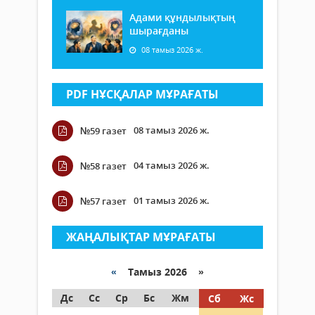
Адами құндылықтың
шырағданы
08 тамыз 2026 ж.
PDF НҰСҚАЛАР МҰРАҒАТЫ
08 тамыз 2026 ж.
№59 газет
04 тамыз 2026 ж.
№58 газет
01 тамыз 2026 ж.
№57 газет
ЖАҢАЛЫҚТАР МҰРАҒАТЫ
«
Тамыз 2026 »
Дс
Сс
Ср
Бс
Жм
Сб
Жс