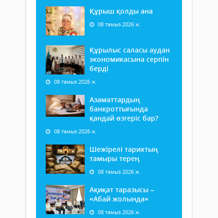
Құрыш қолды ана
08 тамыз 2026 ж.
Құрылыс саласы аудан
экономикасына серпін
берді
08 тамыз 2026 ж.
Азаматтардың
банкроттығында
қандай өзгеріс бар?
08 тамыз 2026 ж.
Шежірелі тарихтың
тамыры терең
08 тамыз 2026 ж.
Ақиқат таразысы –
«Абай жолында»
08 тамыз 2026 ж.