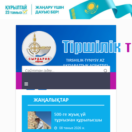
TIRSHILIK-TYNYSY.KZ
АҚПАРАТТЫҚ АГЕНТТІГІ
ЖАҢАЛЫҚТАР
500-ге жуық үй
тұрғызған құрылысшы
08 тамыз 2026 ж.