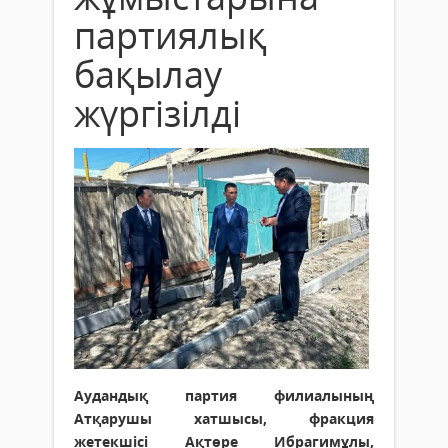
партиялық
бақылау
жүргізілді
Аудандық партия филиалының
Атқарушы хатшысы, фракция
жетекшісі Ақтөре Ибрагимұлы,