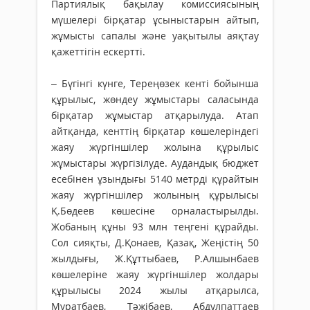
Партиялық бақылау комиссиясының
мүшелері бірқатар ұсыныстарын айтып,
жұмысты сапалы және уақытылы аяқтау
қажеттігін ескертті.
– Бүгінгі күнге, Тереңөзек кенті бойынша
құрылыс, жөндеу жұмыстары саласында
бірқатар жұмыстар атқарылуда. Атап
айтқанда, кенттің бірқатар көшелеріндегі
жаяу жүргіншілер жолына құрылыс
жұмыстары жүргізілуде. Аудандық бюджет
есебінен ұзындығы 5140 метрді құрайтын
жаяу жүргіншілер жолының құрылысы
Қ.Бөдеев көшесіне орналастырылды.
Жобаның құны 93 млн теңгені құрайды.
Сол сияқты, Д.Қонаев, Қазақ, Жеңістің 50
жылдығы, Ж.Құттыбаев, Р.Алшынбаев
көшелеріне жаяу жүргіншілер жолдары
құрылысы 2024 жылы атқарылса,
Мұратбаев, Тәжібаев, Абдулпаттаев