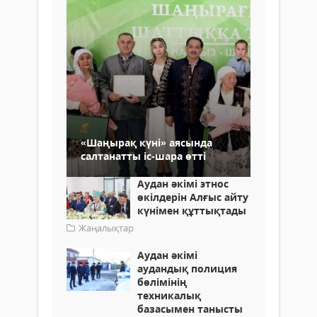
«Шаңырақ күні» аясында
салтанатты іс-шара өтті
Аудан әкімі этнос
өкілдерін Алғыс айту
күнімен құттықтады
Жаңалықтар
Аудан әкімі
аудандық полиция
бөлімінің
техникалық
базасымен танысты