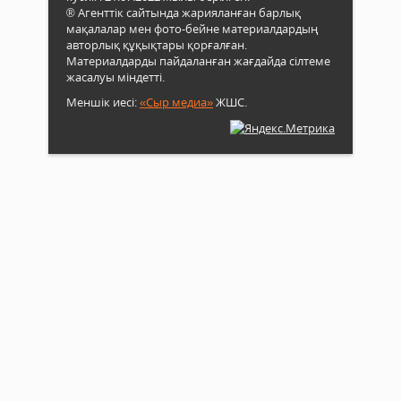
® Агенттік сайтында жарияланған барлық
мақалалар мен фото-бейне материалдардың
авторлық құқықтары қорғалған.
Материалдарды пайдаланған жағдайда сілтеме
жасалуы міндетті.
Меншік иесі:
«Сыр медиа»
ЖШС.