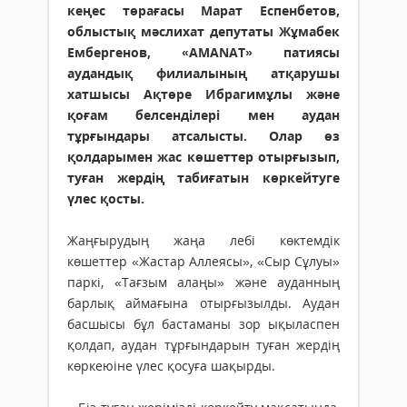
кеңес төрағасы Марат Еспенбетов,
облыстық мәслихат депутаты Жұмабек
Ембергенов, «AMANAT» патиясы
аудандық филиалының атқарушы
хатшысы Ақтөре Ибрагимұлы және
қоғам белсенділері мен аудан
тұрғындары атсалысты. Олар өз
қолдарымен жас көшеттер отырғызып,
туған жердің табиғатын көркейтуге
үлес қосты.
Жаңғырудың жаңа лебі көктемдік
көшеттер «Жастар Аллеясы», «Сыр Сұлуы»
паркі, «Тағзым алаңы» және ауданның
барлық аймағына отырғызылды. Аудан
басшысы бұл бастаманы зор ықыласпен
қолдап, аудан тұрғындарын туған жердің
көркеюіне үлес қосуға шақырды.