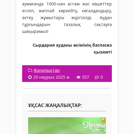
аумағанда 1000-нан астам жас көшеттер
егіліп, жаппай көркейту, көгалдандыру,
әктеу жұмыстары жүргізілді. Аудан
тұрғындарын тазалық сақтауға
шақырамыз!
Сырдария ауданы әкімінің баспасөз
қызметі
Жаңалықтар
20 наурыз 2025 ж.
357
0
ҰҚСАС ЖАҢАЛЫҚТАР: