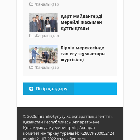
Жаңалықтар
Қарт майдангерді
мерейлі жасымен
құттықтады
Жаңалықтар
Бірлік мерекесінде
тал егу жұмыстары
жүргізілді
Жаңалықтар
Пікір қалдыру
© 2026. Tirshilik-tynysy.kz ақпараттық агенттігі.
Қазақстан Республикасы Ақпарат және
Қоғамдық даму министрлігі, Ақпарат
комитетінің тіркеу туралы № KZ80VPY00052424
куәлігі 21.07.2022 жылы берілген.