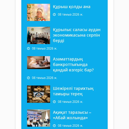
Құрыш қолды ана
08 тамыз 2026 ж.
Құрылыс саласы аудан
экономикасына серпін
берді
08 тамыз 2026 ж.
Азаматтардың
банкроттығында
қандай өзгеріс бар?
08 тамыз 2026 ж.
Шежірелі тарихтың
тамыры терең
08 тамыз 2026 ж.
Ақиқат таразысы –
«Абай жолында»
08 тамыз 2026 ж.