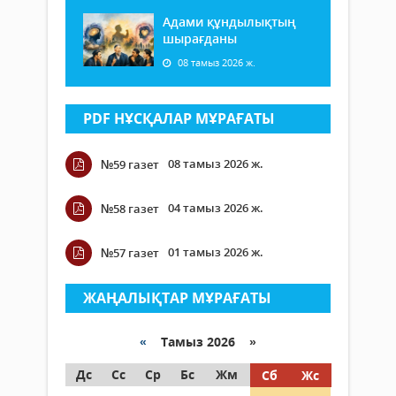
Адами құндылықтың
шырағданы
08 тамыз 2026 ж.
PDF НҰСҚАЛАР МҰРАҒАТЫ
08 тамыз 2026 ж.
№59 газет
04 тамыз 2026 ж.
№58 газет
01 тамыз 2026 ж.
№57 газет
ЖАҢАЛЫҚТАР МҰРАҒАТЫ
«
Тамыз 2026 »
Дс
Сс
Ср
Бс
Жм
Сб
Жс