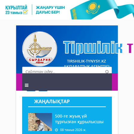
TIRSHILIK-TYNYSY.KZ
АҚПАРАТТЫҚ АГЕНТТІГІ
ЖАҢАЛЫҚТАР
500-ге жуық үй
тұрғызған құрылысшы
08 тамыз 2026 ж.