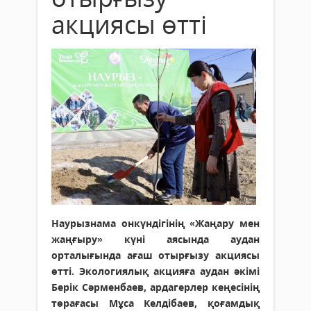
акциясы өтті
Наурызнама онкүндігінің «Жаңару мен
жаңғыру» күні аясында аудан
орталығында ағаш отырғызу акциясы
өтті. Экологиялық акцияға аудан әкімі
Берік Сәрменбаев, ардагерлер кеңесінің
төрағасы Мұса Келдібаев, қоғамдық