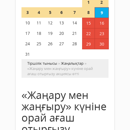
1
2
3
4
5
6
7
8
9
10
11
12
13
14
15
16
17
18
19
20
21
22
23
24
25
26
27
28
29
30
31
Тіршілік тынысы
»
Жаңалықтар
»
«Жаңару мен жаңғыру» күніне орай
ағаш отырғызу акциясы өтті
«Жаңару мен
жаңғыру» күніне
орай ағаш
отырғызу