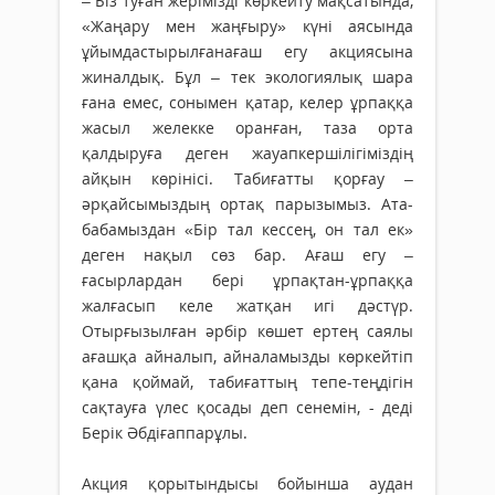
– Біз туған жерімізді көркейту мақсатында,
«Жаңару мен жаңғыру» күні аясында
ұйымдастырылғанағаш егу акциясына
жиналдық. Бұл – тек экологиялық шара
ғана емес, сонымен қатар, келер ұрпаққа
жасыл желекке оранған, таза орта
қалдыруға деген жауапкершілігіміздің
айқын көрінісі. Табиғатты қорғау –
әрқайсымыздың ортақ парызымыз. Ата-
бабамыздан «Бір тал кессең, он тал ек»
деген нақыл сөз бар. Ағаш егу –
ғасырлардан бері ұрпақтан-ұрпаққа
жалғасып келе жатқан игі дәстүр.
Отырғызылған әрбір көшет ертең саялы
ағашқа айналып, айналамызды көркейтіп
қана қоймай, табиғаттың тепе-теңдігін
сақтауға үлес қосады деп сенемін, - деді
Берік Әбдіғаппарұлы.
Акция қорытындысы бойынша аудан