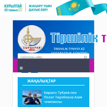
TIRSHILIK-TYNYSY.KZ
АҚПАРАТТЫҚ АГЕНТТІГІ
ЖАҢАЛЫҚТАР
Кирилл Тубаев пен
Полат Төребеков Азия
чемпионы