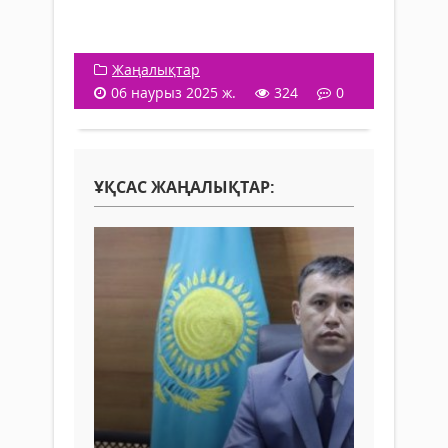
Жаңалықтар
06 наурыз 2025 ж.
324
0
ҰҚСАС ЖАҢАЛЫҚТАР: