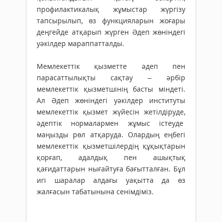
профилактикалық жұмыстар жүргізу
тапсырылып, өз функцияларын жоғары
деңгейде атқарып жүрген Әдеп жөніндегі
уәкілдер мараппатталды.
Мемлекеттік қызметте әдеп пен
парасаттылықты сақтау – әрбір
мемлекеттік қызметшінің басты міндеті.
Ал Әдеп жөніндегі уәкілдер институты
мемлекеттік қызмет жүйесін жетілдіруде,
әдептік нормалармен жұмыс істеуде
маңызды рөл атқаруда. Олардың еңбегі
мемлекеттік қызметшілердің құқықтарын
қорғап, адалдық пен ашықтық
қағидаттарын нығайтуға бағытталған. Бұл
игі шаралар алдағы уақытта да өз
жалғасын табатынына сенімдіміз.