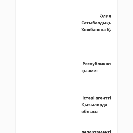
Әлия
Сатыбалдықызы
Хожбанова
Қазақстан
Республикасы
Мемлек
қызмет
істері
агенттігінің
Қызылорда
облысы
бой
департаментінің мемл