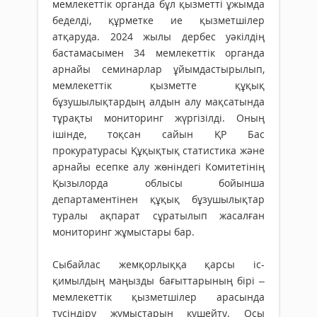
мемлекеттік органда бұл қызметті ұжымда
беделді, құрметке ие қызметшілер
атқаруда. 2024 жылы дербес уәкілдің
бастамасымен 34 мемлекеттік органда
арнайы семинарлар ұйымдастырылып,
мемлекеттік қызметте құқық
бұзушылықтардың алдын алу мақсатында
тұрақты мониторинг жүргізілді. Оның
ішінде, тоқсан сайын ҚР Бас
прокуратурасы Құқықтық статистика және
арнайы есепке алу жөніндегі Комитетінің
Қызылорда облысы бойынша
департаментінен құқық бұзушылықтар
туралы ақпарат сұратылып жасалған
мониторинг жұмыстары бар.
Сыбайлас жемқорлыққа қарсы іс-
қимылдың маңызды бағыттарының бірі –
мемлекеттік қызметшілер арасында
түсіндіру жұмыстарын күшейту. Осы