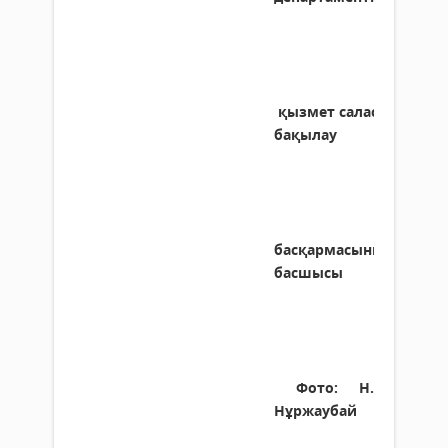
қызмет
саласындағы
бақылау
басқармасының
басшысы
Фото: Н.
Нұржаубай