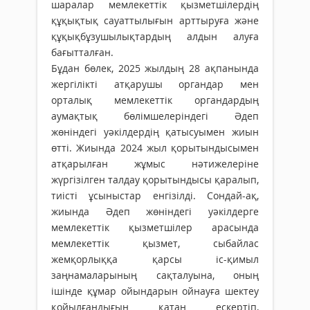
шаралар мемлекеттік қызметшілердің
құқықтық сауаттылығын арттыруға және
құқықбұзушылықтардың алдын алуға
бағытталған.
Бұдан бөлек, 2025 жылдың 28 ақпанында
жергілікті атқарушы органдар мен
орталық мемлекеттік органдардың
аумақтық бөлімшелеріндегі Әдеп
жөніндегі уәкілдердің қатысуымен жиын
өтті. Жиында 2024 жыл қорытындысымен
атқарылған жұмыс нәтижелеріне
жүргізілген талдау қорытындысы қаралып,
тиісті ұсыныстар енгізілді. Сондай-ақ,
жиында Әдеп жөніндегі уәкілдерге
мемлекеттік қызметшілер арасында
мемлекеттік қызмет, сыбайлас
жемқорлыққа қарсы іс-қимыл
заңнамаларының сақталуына, оның
ішінде құмар ойындарын ойнауға шектеу
қойылғандығын қатаң ескертіп,