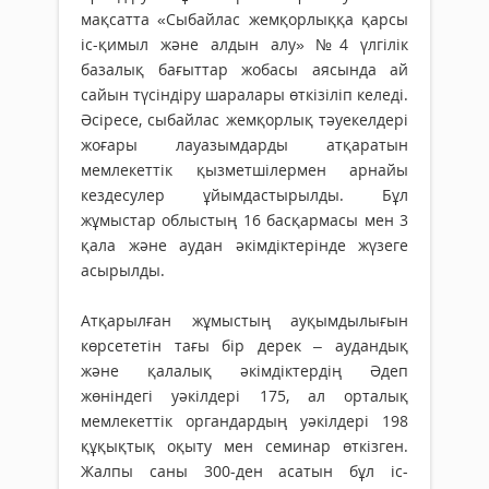
мақсатта «Сыбайлас жемқорлыққа қарсы
іс-қимыл және алдын алу» №4 үлгілік
базалық бағыттар жобасы аясында ай
сайын түсіндіру шаралары өткізіліп келеді.
Әсіресе, сыбайлас жемқорлық тәуекелдері
жоғары лауазымдарды атқаратын
мемлекеттік қызметшілермен арнайы
кездесулер ұйымдастырылды. Бұл
жұмыстар облыстың 16 басқармасы мен 3
қала және аудан әкімдіктерінде жүзеге
асырылды.
Атқарылған жұмыстың ауқымдылығын
көрсететін тағы бір дерек – аудандық
және қалалық әкімдіктердің Әдеп
жөніндегі уәкілдері 175, ал орталық
мемлекеттік органдардың уәкілдері 198
құқықтық оқыту мен семинар өткізген.
Жалпы саны 300-ден асатын бұл іс-