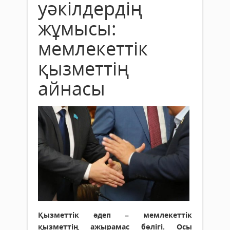
уәкілдердің
жұмысы:
мемлекеттік
қызметтің
айнасы
Қызметтік әдеп – мемлекеттік
қызметтің ажырамас бөлігі. Осы