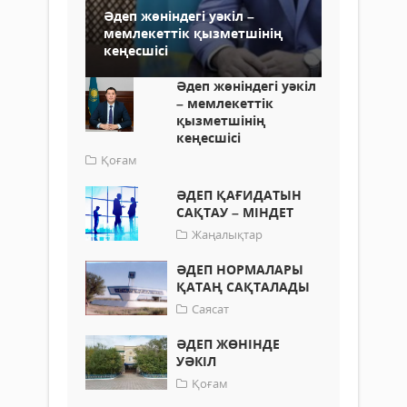
Әдеп жөніндегі уәкіл –
мемлекеттік қызметшінің
кеңесшісі
Әдеп жөніндегі уәкіл
– мемлекеттік
қызметшінің
кеңесшісі
Қоғам
ӘДЕП ҚАҒИДАТЫН
САҚТАУ – МІНДЕТ
Жаңалықтар
ӘДЕП НОРМАЛАРЫ
ҚАТАҢ САҚТАЛАДЫ
Саясат
ӘДЕП ЖӨНІНДЕ
УӘКІЛ
Қоғам