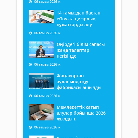
06 тамыз 2026 ж.
14 тамыздан бастап
еGov-та цифрлық
құжаттарды алу
06 тамыз 2026 ж.
Өңірдегі білім сапасы
жаңа талаптар
негізінде
06 тамыз 2026 ж.
Жаңақорған
ауданында құс
фабрикасы ашылды
06 тамыз 2026 ж.
Мемлекеттік сатып
алулар бойынша 2026
жылдың
06 тамыз 2026 ж.