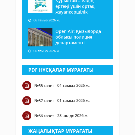
Құрылтай – елдің
ертеңі үшін ортақ
жауапкершілік
06 тамыз 2026 ж.
Open Air: Қызылорда
облысы полиция
департаменті
06 тамыз 2026 ж.
PDF НҰСҚАЛАР МҰРАҒАТЫ
04 тамыз 2026 ж.
№58 газет
01 тамыз 2026 ж.
№57 газет
28 шілде 2026 ж.
№56 газет
ЖАҢАЛЫҚТАР МҰРАҒАТЫ