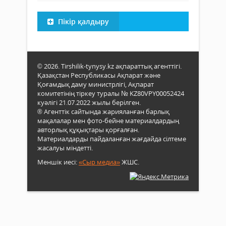
Пікір қалдыру
© 2026. Tirshilik-tynysy.kz ақпараттық агенттігі.
Қазақстан Республикасы Ақпарат және
Қоғамдық даму министрлігі, Ақпарат
комитетінің тіркеу туралы № KZ80VPY00052424
куәлігі 21.07.2022 жылы берілген.
® Агенттік сайтында жарияланған барлық
мақалалар мен фото-бейне материалдардың
авторлық құқықтары қорғалған.
Материалдарды пайдаланған жағдайда сілтеме
жасалуы міндетті.
Меншік иесі:
«Сыр медиа»
ЖШС.