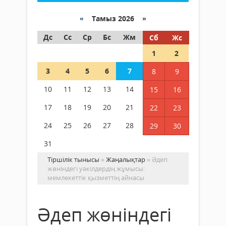
«
Тамыз 2026 »
Дс
Сс
Ср
Бс
Жм
Сб
Жс
1
2
3
4
5
6
7
8
9
10
11
12
13
14
15
16
17
18
19
20
21
22
23
24
25
26
27
28
29
30
31
Тіршілік тынысы
»
Жаңалықтар
» Әдеп
жөніндегі уәкілдердің жұмысы:
мемлекеттік қызметтің айнасы
Әдеп жөніндегі