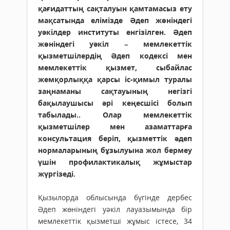
қағидаттың сақталуын қамтамасыз ету
мақсатында елімізде Әдеп жөніндегі
уәкілдер институты енгізілген. Әдеп
жөніндегі уәкіл – мемлекеттік
қызметшілердің Әдеп кодексі мен
мемлекеттік қызмет, сыбайлас
жемқорлыққа қарсы іс-қимыл туралы
заңнаманы сақтауының негізгі
бақылаушысы әрі кеңесшісі болып
табылады.. Олар мемлекеттік
қызметшілер мен азаматтарға
консультация беріп, қызметтік әдеп
нормаларының бұзылуына жол бермеу
үшін профилактикалық жұмыстар
жүргізеді.
Қызылорда облысында бүгінде дербес
Әдеп жөніндегі уәкіл лауазымында бір
мемлекеттік қызметші жұмыс істесе, 34