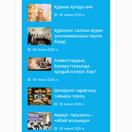
Құрыш қолды ана
08 тамыз 2026 ж.
Құрылыс саласы аудан
экономикасына серпін
берді
08 тамыз 2026 ж.
Азаматтардың
банкроттығында
қандай өзгеріс бар?
08 тамыз 2026 ж.
Шежірелі тарихтың
тамыры терең
08 тамыз 2026 ж.
Ақиқат таразысы –
«Абай жолында»
08 тамыз 2026 ж.