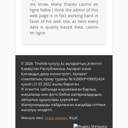
me know. Many thanks casino en
ligne fiable I think the admin of this
web page is in fact working hard in
favor of his web site, as here every
data is quality based data. casino
en ligne
© 2026. Tirshilik-tynysy.kz ақпараттық агенттігі.
Қазақстан Республикасы Ақпарат және
Қоғамдық даму министрлігі, Ақпарат
комитетінің тіркеу туралы № KZ80VPY00052424
куәлігі 21.07.2022 жылы берілген.
® Агенттік сайтында жарияланған барлық
мақалалар мен фото-бейне материалдардың
авторлық құқықтары қорғалған.
Материалдарды пайдаланған жағдайда сілтеме
жасалуы міндетті.
Меншік иесі:
«Сыр медиа»
ЖШС.