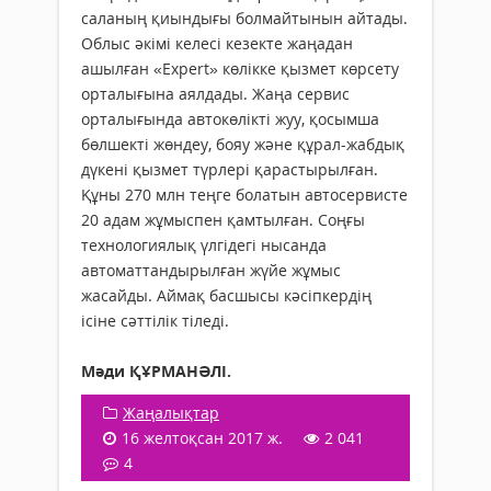
саланың қиындығы болмайтынын айтады.
Облыс әкімі келесі кезекте жаңадан
ашылған «Expert» көлікке қызмет көрсету
орталығына аялдады. Жаңа сервис
орталығында автокөлікті жуу, қосымша
бөлшекті жөндеу, бояу және құрал-жабдық
дүкені қызмет түрлері қарастырылған.
Құны 270 млн теңге болатын автосервисте
20 адам жұмыспен қамтылған. Соңғы
технологиялық үлгідегі нысанда
автоматтан­дырылған жүйе жұмыс
жасайды. Аймақ басшысы кәсіпкердің
ісіне сәттілік тіледі.
Мәди ҚҰРМАНӘЛІ.
Жаңалықтар
16 желтоқсан 2017 ж.
2 041
4