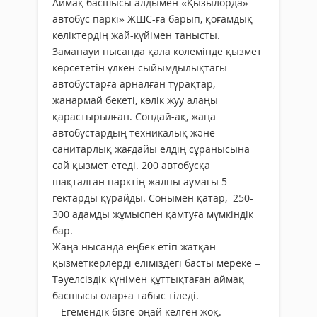
Аймақ басшысы алдымен «Қызылорда»
автобус паркі» ЖШС-ға барып, қоғамдық
көліктердің жай-күйімен танысты.
Заманауи нысанда қала көлемінде қызмет
көрсететін үлкен сыйымдылықтағы
автобустарға арналған тұрақтар,
жанармай бекеті, көлік жуу алаңы
қарастырылған. Сондай-ақ, жаңа
автобустардың техникалық және
санитарлық жағдайы елдің сұранысына
сай қызмет етеді. 200 автобусқа
шақталған парктің жалпы аумағы 5
гектарды құрайды. Сонымен қатар, 250-
300 адамды жұмыспен қамтуға мүмкіндік
бар.
Жаңа нысанда еңбек етіп жатқан
қызметкерлерді еліміздегі басты мереке –
Тәуелсіздік күнімен құттықтаған аймақ
басшысы оларға табыс тіледі.
– Егемендік бізге оңай келген жоқ.