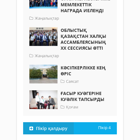
МЕМЛЕКЕТТІК
НАГРАДА ИЕЛЕНДІ
Жаңалықтар
ОБЛЫСТЫҚ
ҚАЗАҚСТАН ХАЛҚЫ
АССАМБЛЕЯСЫНЫҢ
ХХ СЕССИЯСЫ ӨТТІ
Жаңалықтар
КӘСІПКЕРЛІККЕ КЕҢ
ӨРІС
Саясат
ҒАСЫР КУӘГЕРІНЕ
КУӘЛІК ТАПСЫРДЫ
Қоғам
Пікір
4
Пікір қалдыру