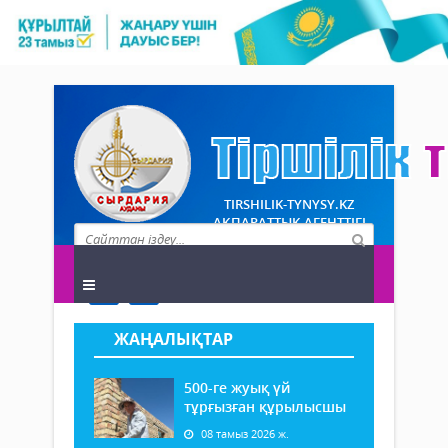
TIRSHILIK-TYNYSY.KZ
АҚПАРАТТЫҚ АГЕНТТІГІ
ЖАҢАЛЫҚТАР
500-ге жуық үй
тұрғызған құрылысшы
08 тамыз 2026 ж.