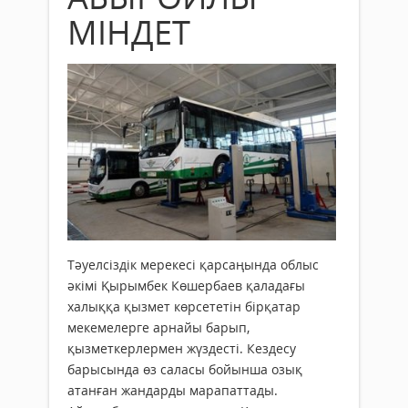
МІНДЕТ
Тәуелсіздік мерекесі қарсаңында облыс
әкімі Қырымбек Көшербаев қаладағы
халыққа қызмет көрсететін бірқатар
мекемелерге арнайы барып,
қызметкерлермен жүздесті. Кездесу
барысында өз саласы бойынша озық
атанған жандарды марапаттады.