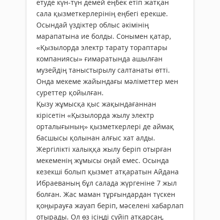
етуде күн-түн демей еңбек етіп жатқан
сала қызметкерлерінің еңбегі ерекше.
Осындай үздіктер облыс әкімінің
марапатына ие болды. Сонымен қатар,
«Қызылорда электр тарату тораптары
компаниясы» ғимаратында ашылған
музейдің таныстырылу салтанаты өтті.
Онда мекеме жайындағы мәліметтер мен
суреттер қойылған.
Қызу жұмысқа қыс жақындағаннан
кірісетін «Қызылорда жылу электр
орталығының» қызметкерлері де аймақ
басшысы қолынан алғыс хат алды.
Жергілікті халыққа жылу беріп отырған
мекеменің жұмысы оңай емес. Осында
кезекші болып қызмет атқаратын Айдана
Ибраеваның бұл салада жүргеніне 7 жыл
болған. Жас маман тұрғындардан түскен
қоңырауға жауап беріп, мәселені хабарлап
отырады. Ол өз ісіңді сүйіп атқарсаң,