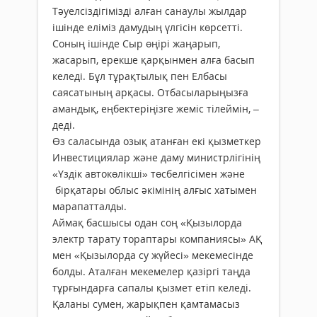
Тәуелсіздігімізді алған санаулы жылдар
ішінде еліміз дамудың үлгісін көрсетті.
Соның ішінде Сыр өңірі жаңарып,
жасарып, ерекше қарқынмен алға басып
келеді. Бұл тұрақтылық пен Елбасы
саясатының арқасы. Отбасыларыңызға
амандық, еңбектеріңізге жеміс тілеймін, –
деді.
Өз саласында озық атанған екі қызметкер
Инвестициялар және даму министрлігінің
«Үздік автокөлікші» төсбелгісімен және
бірқатары облыс әкімінің алғыс хатымен
марапатталды.
Аймақ басшысы одан соң «Қызылорда
электр тарату тораптары компаниясы» АҚ
мен «Қызылорда су жүйесі» мекемесінде
болды. Аталған мекемелер қазіргі таңда
тұрғындарға сапалы қызмет етіп келеді.
Қаланы сумен, жарықпен қамтамасыз