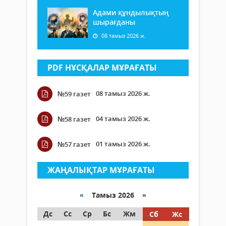
Адами құндылықтың
шырағданы
08 тамыз 2026 ж.
PDF НҰСҚАЛАР МҰРАҒАТЫ
08 тамыз 2026 ж.
№59 газет
04 тамыз 2026 ж.
№58 газет
01 тамыз 2026 ж.
№57 газет
ЖАҢАЛЫҚТАР МҰРАҒАТЫ
«
Тамыз 2026 »
Дс
Сс
Ср
Бс
Жм
Сб
Жс