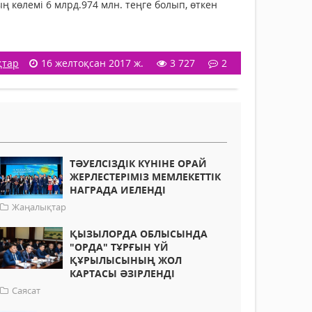
 көлемі 6 млрд.974 млн. теңге болып, өткен
қтар
16 желтоқсан 2017 ж.
3 727
2
ТӘУЕЛСІЗДІК КҮНІНЕ ОРАЙ
ЖЕРЛЕСТЕРІМІЗ МЕМЛЕКЕТТІК
НАГРАДА ИЕЛЕНДІ
Жаңалықтар
ҚЫЗЫЛОРДА ОБЛЫСЫНДА
"ОРДА" ТҰРҒЫН ҮЙ
ҚҰРЫЛЫСЫНЫҢ ЖОЛ
КАРТАСЫ ӘЗІРЛЕНДІ
Саясат