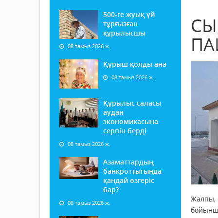
500-ге жуық үй
СЫ
тұрғызған
құрылысшы
ПА
08 тамыз 2026 ж.
Құрыш қолды ана
08 тамыз 2026 ж.
Құрылыс саласы
аудан
экономикасына
серпін берді
08 тамыз 2026 ж.
Азаматтардың
банкроттығында
қандай өзгеріс
бар?
Жалпы, 
08 тамыз 2026 ж.
бойынша