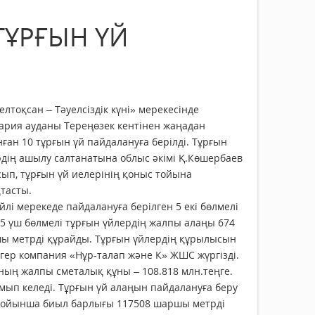
ТҰРҒЫН ҮЙ
елтоқсан – Тәуелсіздік күні» мерекесінде
ария ауданы Тереңөзек кентінен жаңадан
ған 10 тұрғын үй пайдалануға берілді. Тұрғын
дің ашылу салтанатына облыс әкімі Қ.Көшербаев
ып, тұрғын үй иелерінің қоныс тойына
тасты.
лі мерекеде пайдалануға берілген 5 екі бөлмелі
5 үш бөлмелі тұрғын үйлердің жалпы алаңы 674
ы метрді құрайды. Тұрғын үйлердің құрылысын
гер компания «Нұр-талап және К» ЖШС жүргізді.
ың жалпы сметалық құны – 108.818 млн.теңге.
ып келеді. Тұрғын үй алаңын пайдалануға беру
 бойынша биыл барлығы 117508 шаршы метрді