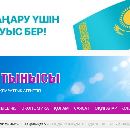
АҚПАРАТТЫҚ АГЕНТТІГІ
НЫСЫ-85
ЭКОНОМИКА
ҚОҒАМ
САЯСАТ
ОҚИҒАЛАР
ӘЛ
лік тынысы
»
Жаңалықтар
» СЫРДАРИЯ АУДАНЫНДА 10 ТҰРҒЫН ҮЙ ПАЙ