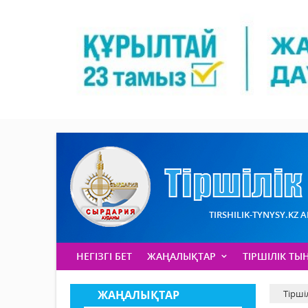
TIRSHILIK-TYNYSY.KZ 
НЕГІЗГІ БЕТ
ЖАҢАЛЫҚТАР
ТІРШІЛІК ТЫ
ЖАҢАЛЫҚТАР
Тірші