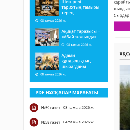
Шежірелі
құрайты
тарихтың тамыры
жылдың 
терең
Сырдари
08 тамыз 2026 ж.
Ақиқат таразысы –
«Абай жолында»
08 тамыз 2026 ж.
ҰҚС
Адами
құндылықтың
шырағданы
08 тамыз 2026 ж.
PDF НҰСҚАЛАР МҰРАҒАТЫ
08 тамыз 2026 ж.
№59 газет
04 тамыз 2026 ж.
№58 газет