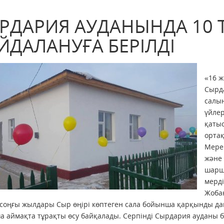
РДАРИЯ АУДАНЫНДА 10 
ЙДАЛАНУҒА БЕРІЛДІ
«16 ж
Сырд
салын
үйлер
қатыс
ортақ
Мерей
және 
шарш
мерді
Жобан
соңғы жылдары Сыр өңірі көптеген сала бойынша қарқынды дам
 аймақта тұрақты өсу байқалады. Серпінді Сырдария ауданы