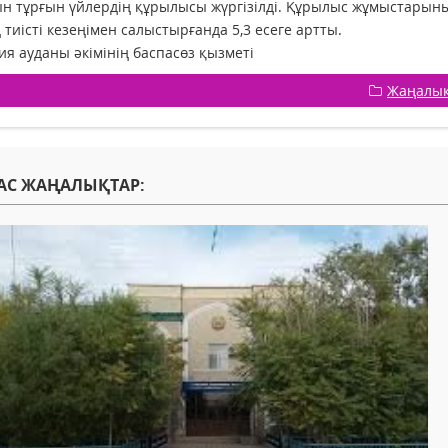
н тұрғын үйлердің құрылысы жүргізілді. Құрылыс жұмыстарының
тиісті кезеңімен салыстырғанда 5,3 есеге артты.
я ауданы әкімінің баспасөз қызметі
Жаңалы
АС ЖАҢАЛЫҚТАР: