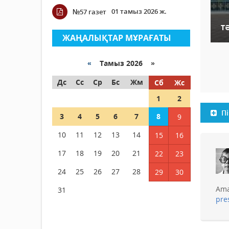
01 тамыз 2026 ж.
№57 газет
Т
ЖАҢАЛЫҚТАР МҰРАҒАТЫ
«
Тамыз 2026 »
Дс
Сс
Ср
Бс
Жм
Сб
Жс
1
2
Пі
3
4
5
6
7
8
9
10
11
12
13
14
15
16
17
18
19
20
21
22
23
24
25
26
27
28
29
30
Ama
31
pre