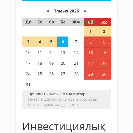
«
Тамыз 2026 »
Дс
Сс
Ср
Бс
Жм
Сб
Жс
1
2
3
4
5
6
7
8
9
10
11
12
13
14
15
16
17
18
19
20
21
22
23
24
25
26
27
28
29
30
31
Тіршілік тынысы
»
Жаңалықтар
»
Инвестициялық ауқымды жобаларды
іске асырудың маңызы зор
Инвестициялық