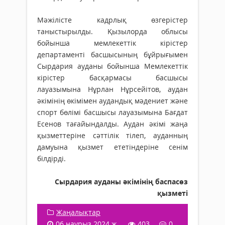
Мәжілісте кадрлық өзгерістер
таныстырылды. Қызылорда облысы
бойынша мемлекеттік кірістер
департаменті басшысының бұйрығымен
Сырдария ауданы бойынша Мемлекеттік
кірістер басқармасы басшысы
лауазымына Нұрлан Нұрсейітов, аудан
әкімінің өкімімен аудандық мәдениет және
спорт бөлімі басшысы лауазымына Бағдат
Есенов тағайындалды. Аудан әкімі жаңа
қызметтеріне сәттілік тілеп, ауданның
дамуына қызмет ететіндеріне сенім
білдірді.
Сырдария ауданы әкімінің баспасөз
қызметі
Жаңалықтар
06 наурыз 2024 ж.
403
0