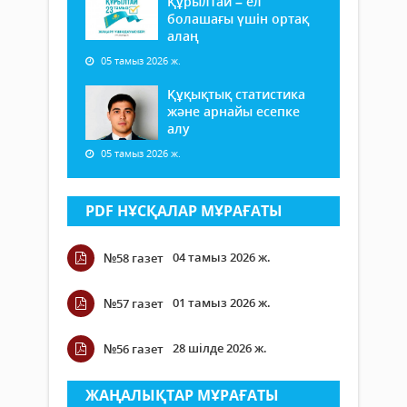
Құрылтай – ел
болашағы үшін ортақ
алаң
05 тамыз 2026 ж.
Құқықтық статистика
және арнайы есепке
алу
05 тамыз 2026 ж.
PDF НҰСҚАЛАР МҰРАҒАТЫ
04 тамыз 2026 ж.
№58 газет
01 тамыз 2026 ж.
№57 газет
28 шілде 2026 ж.
№56 газет
ЖАҢАЛЫҚТАР МҰРАҒАТЫ