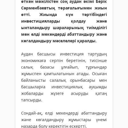
өткен мәжілістен соң аудан әкімі Берік
Сәрменбаевтың төрағалығымен жиын
өтті. Жиында күн тәртібіндегі
инвестицияларды қолдау және
ынталандыру шараларының тиімділігі
мен елді мекендерді абаттандыру және
көгалдандыру мәселелері қаралды.
Аудан басшысы инвестиция тартудың
экономикаға серпін беретінін, тиісінше
салық базасы ұлғайып, тұрғындар
жұмыспен қамтылатынын атады. Осыған
байланысты салалық орынбасары мен
басшыларға инвестициялық ауқымды
жобаларды жүзеге асыруды қатаң
тапсырды.
Сондай-ақ, елді мекендерді абаттандыру
және көгалдандыру жұмыстары үнемі
назарда болу керектігін ескертті.