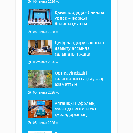
06 тамыз 2026 ж.
Қызылордада «Саналы
ұрпақ – жарқын
болашақ» атты
06 тамыз 2026 ж.
Цифрландыру саласын
дамыту аясында
салынатын жаңа
06 тамыз 2026 ж.
Өрт қауіпсіздігі
талаптарын сақтау – әр
азаматтың
05 тамыз 2026 ж.
Алғашқы цифрлық
жасанды интеллект
құралдарының
05 тамыз 2026 ж.