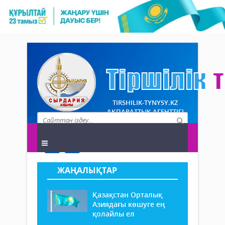
TIRSHILIK-TYNYSY.KZ
АҚПАРАТТЫҚ АГЕНТТІГІ
ЖАҢАЛЫҚТАР
Қазақстан Орталық
Азиядағы көшуге ең
қолайлы ел