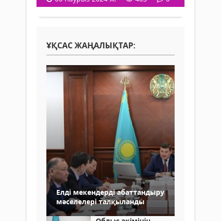
ҰҚСАС ЖАҢАЛЫҚТАР:
Елді мекендерді абаттандыру
мәселелері талқыланды
Облыс әкімінің