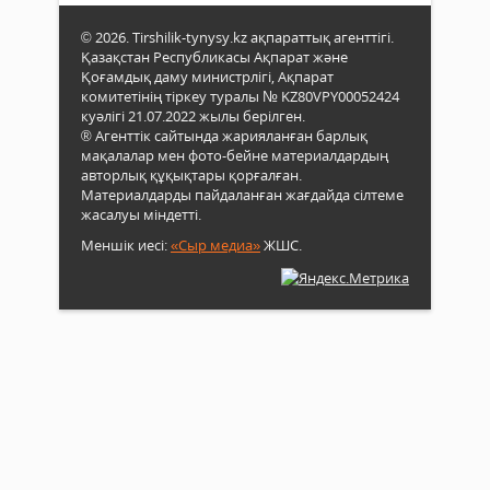
© 2026. Tirshilik-tynysy.kz ақпараттық агенттігі.
Қазақстан Республикасы Ақпарат және
Қоғамдық даму министрлігі, Ақпарат
комитетінің тіркеу туралы № KZ80VPY00052424
куәлігі 21.07.2022 жылы берілген.
® Агенттік сайтында жарияланған барлық
мақалалар мен фото-бейне материалдардың
авторлық құқықтары қорғалған.
Материалдарды пайдаланған жағдайда сілтеме
жасалуы міндетті.
Меншік иесі:
«Сыр медиа»
ЖШС.