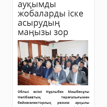
ауқымды
жобаларды іске
асырудың
маңызы зор
Облыс әкімі Нұрлыбек Машбекұлы
Нәлібаевтың төрағалығымен
бейнеселекторлық режим арқылы