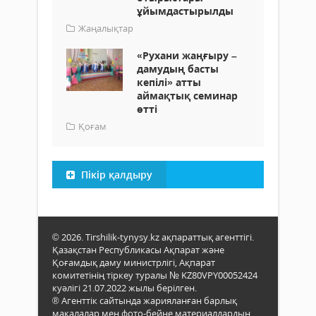
ұйымдастырылды
Жаңалықтар
«Рухани жаңғыру –
дамудың басты
кепілі» атты
аймақтық семинар
өтті
Қоғам
Пікір қалдыру
© 2026. Tirshilik-tynysy.kz ақпараттық агенттігі.
Қазақстан Республикасы Ақпарат және
Қоғамдық даму министрлігі, Ақпарат
комитетінің тіркеу туралы № KZ80VPY00052424
куәлігі 21.07.2022 жылы берілген.
® Агенттік сайтында жарияланған барлық
мақалалар мен фото-бейне материалдардың