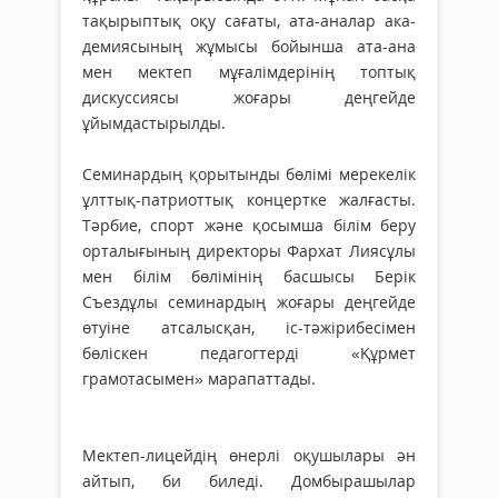
тақырыптық оқу сағаты, ата-аналар ака­
демиясының жұмысы бойынша ата-ана
мен мектеп мұғалімдерінің топтық
дискуссиясы жоғары деңгейде
ұйымдастырылды.
Семинардың қорытынды бөлімі мерекелік
ұлттық-патриоттық концертке жалғасты.
Тәрбие, спорт және қосымша білім беру
орталы­ғының директоры Фархат Лиясұлы
мен білім бөлімінің басшысы Берік
Съездұлы семинардың жоғары деңгейде
өтуіне атсалыс­қан, іс-тәжірибесімен
бөліскен педагогтерді «Құрмет
грамотасымен» марапаттады.
Мектеп-лицейдің өнерлі оқушылары ән
айтып, би биледі. Домбырашылар