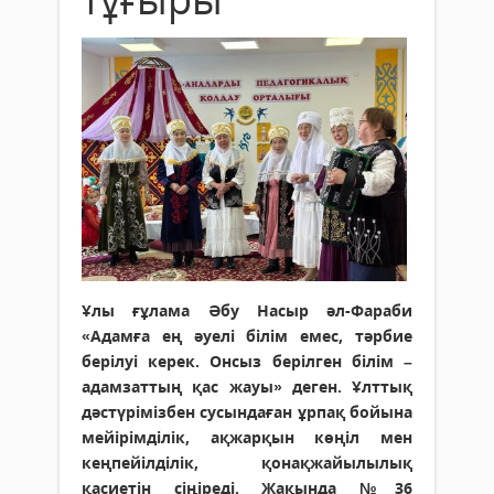
Ұлы ғұлама Әбу Насыр әл-Фараби
«Адамға ең әуелі білім емес, тәрбие
берілуі керек. Онсыз берілген білім –
адамзаттың қас жауы» деген. Ұлттық
дәстүрімізбен сусындаған ұрпақ бойына
мейірімділік, ақжарқын көңіл мен
кеңпейілділік, қонақжайылылық
қасиетін сіңіреді. Жақында №36