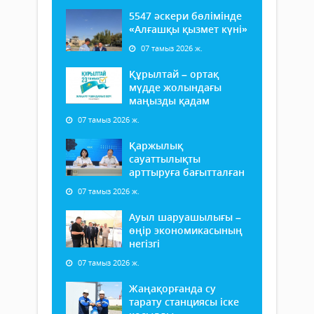
5547 әскери бөлімінде
«Алғашқы қызмет күні»
07 тамыз 2026 ж.
Құрылтай – ортақ
мүдде жолындағы
маңызды қадам
07 тамыз 2026 ж.
Қаржылық
сауаттылықты
арттыруға бағытталған
07 тамыз 2026 ж.
Ауыл шаруашылығы –
өңір экономикасының
негізгі
07 тамыз 2026 ж.
Жаңақорғанда су
тарату станциясы іске