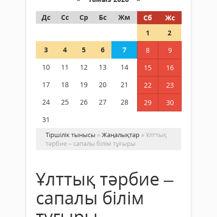
Дс
Сс
Ср
Бс
Жм
Сб
Жс
1
2
3
4
5
6
7
8
9
10
11
12
13
14
15
16
17
18
19
20
21
22
23
24
25
26
27
28
29
30
31
Тіршілік тынысы
»
Жаңалықтар
» Ұлттық
тәрбие – сапалы білім тұғыры
Ұлттық тәрбие –
сапалы білім
тұғыры