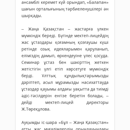
ансамблі керемет күй орындап, «Балапан»
шағын орталы­ғының тәрбиеленушілері ән
шырқады.
– Жаңа Қазақстан – жастарға үлкен
мүмкіндік береді. Бүгінде мектеп-лицейдің
жас ұстаздары қоғамның қозғаушы күші
ретін­де озық идеяларымен қаруланып,
еліміз­дің дамып, өркендеуіне үлес қосу­да.
Семинар ұстаз бен шәкірттің жеткен
жетістігін үлгі етіп көрсетуге мүмкіндік
берді. Ұлттық құндылықтарымызды
дәріптеп, асыл мұрамызды насихаттауда
ұстаздар қауымы алдағы уақытта да тиімді
әдіс-тәсілдерін енгізе беретін болады, –
дейді мектеп-лицей директоры
Ж.Төреқұлова.
Ауқымды іс-шара «Бұл – Жаңа Қазақстан»
атты жас мұғалімдердің орындауындағы