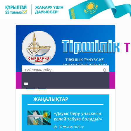
TIRSHILIK-TYNYSY.KZ
АҚПАРАТТЫҚ АГЕНТТІГІ
ЖАҢАЛЫҚТАР
«Дауыс беру учаскесін
қалай табуға болады?»
07 тамыз 2026 ж.