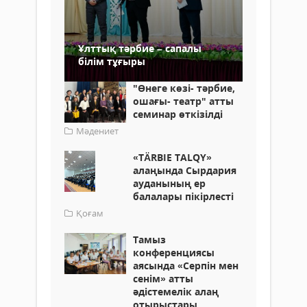
Ұлттық тәрбие – сапалы
білім тұғыры
"Өнеге көзі- тәрбие,
ошағы- театр" атты
семинар өткізілді
Мәдениет
«ТÄRBIE TALQY»
алаңында Сырдария
ауданының ер
балалары пікірлесті
Қоғам
Тамыз
конференциясы
аясында «Серпін мен
сенім» атты
әдістемелік алаң
отырыстары