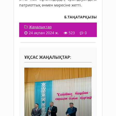
пат­риот­­тық әнмен мәресіне жетті.
Б.ТАҢАТАРҚЫЗЫ
Жаңалықтар
24 ақпан 2024 ж.
523
0
ҰҚСАС ЖАҢАЛЫҚТАР: