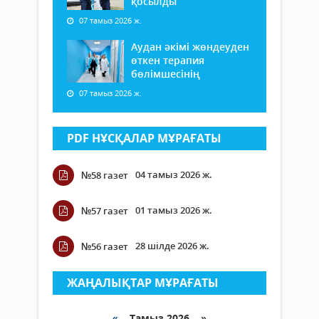
қосылды
07 тамыз 2026 ж.
Аудан әкімі жөндеуден
өткен терапия
бөлімшесінің
07 тамыз 2026 ж.
PDF НҰСҚАЛАР МҰРАҒАТЫ
04 тамыз 2026 ж.
№58 газет
01 тамыз 2026 ж.
№57 газет
28 шілде 2026 ж.
№56 газет
ЖАҢАЛЫҚТАР МҰРАҒАТЫ
«
Тамыз 2026 »