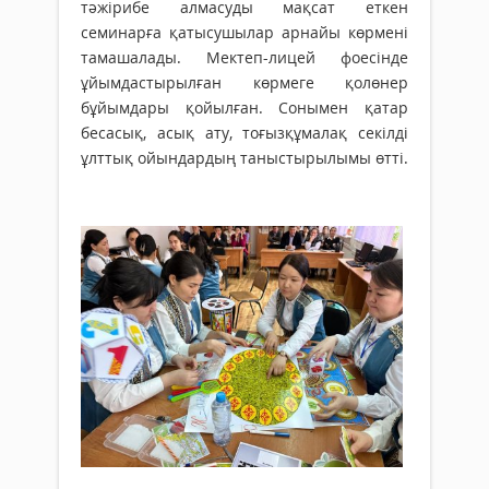
тәжірибе алмасуды мақ­сат еткен
семинарға қатысушылар арнайы көрме­ні
тамашалады. Мектеп-лицей фоесінде
ұйымдастырылған көрмеге қолөнер
бұйымдары қойыл­ған. Сонымен қатар
бесасық, асық ату, тоғыз­құмалақ секілді
ұлттық ойындардың таныстырылымы өтті.