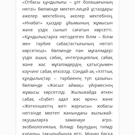
«Отбасы құндылығы – ұлт болашағының
негізі» бөлімінде мектеп-лицей ұстаздары
әжелер мектебінің, әкелер мектебінің,
«Инабат» қыздар ұйымының жұмысын
және үздік сынып сағатын көрсетті.
«Құндылықтар­ға негізделген білім – білім
мен тәрбие сабақтастығының негізгі
көрсеткіші» бөлімін­де пән мұғалімдері
үздік ашық сабақ, интег­рациялық сабақ
және жас мұғалімдердің қатысуымен
коучинг сабақ өткізілді. Сондай-ақ «Ұлттық
құндылықтар – тәрбиенің түп қазығы»
бөлімінде «Жасыл аймақ» үйірмесінің
жұмысы көрсетілді. Жылыжайда өткен
сабақ «Еңбегі адал жас өрен» және
«Жеткіншектің жеті жарғысы» жобасы
негізінде мектеп жанындағы жылыжай-
оқушыларға заманауи агро­
экобиологиялық білімді баулудың тиім­ді
құралы» тақырыбында өтті. Мұнан бас­қа