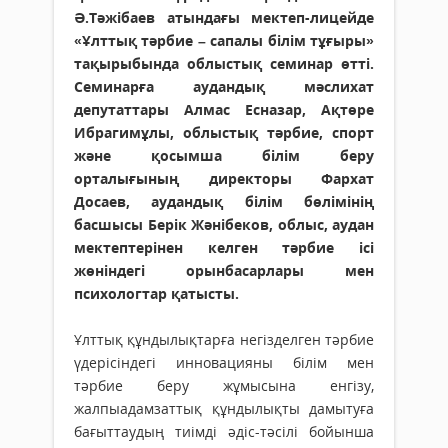
Ә.Тәжібаев атындағы мектеп-лицейде
«Ұлттық тәрбие – сапалы білім тұғыры»
тақырыбында облыстық семинар өтті.
Семинарға аудандық мәслихат
депутаттары Алмас Есназар, Ақтөре
Ибрагимұлы, облыстық тәрбие, спорт
және қосымша білім беру
орталығының директоры Фархат
Досаев, аудандық білім бөлімінің
басшысы Берік Жәнібеков, облыс, аудан
мектептерінен келген тәрбие ісі
жөніндегі орынбасарлары мен
психологтар қатысты.
Ұлттық құндылықтарға негізделген тәрбие
үдерісіндегі инновацияны білім мен
тәрбие беру жұмысына енгізу,
жалпыадамзаттық құнды­лықты дамытуға
бағыттаудың тиімді әдіс-тәсілі бойынша