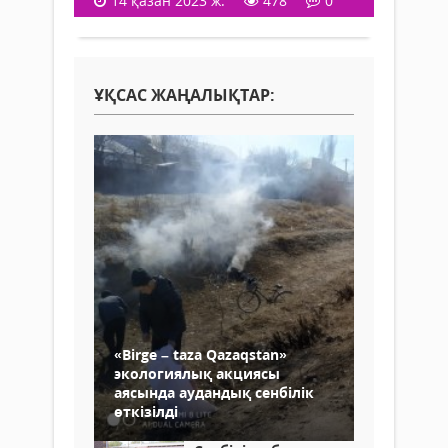
14 қазан 2023 ж.
478
0
ҰҚСАС ЖАҢАЛЫҚТАР:
«Birge – taza Qazaqstan»
экологиялық акциясы
аясында аудандық сенбілік
өткізілді