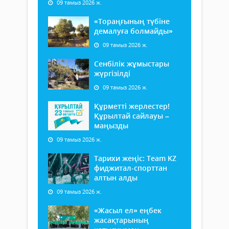
09 тамыз 2026 ж.
«Тораңғының түбіне
демалуға болмайды»
09 тамыз 2026 ж.
Сенбілік жұмыстары
жүргізілді
09 тамыз 2026 ж.
Құрметті жерлестер!
Құрылтай сайлауы –
маңызды
09 тамыз 2026 ж.
Тарихи жеңіс: Team KZ
фиджитал-спорттан
алтын алды
09 тамыз 2026 ж.
«Жасыл ел» еңбек
жасақтарының