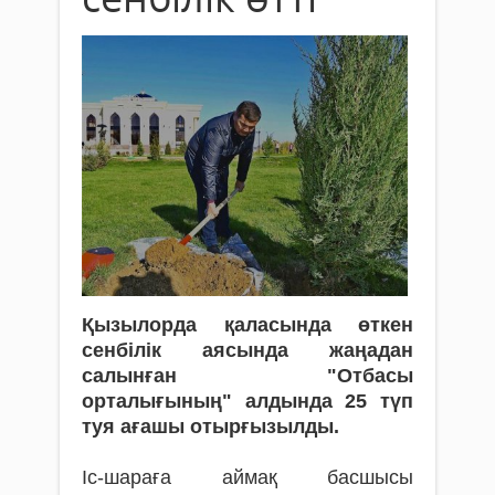
Қызылорда қаласында өткен
сенбілік аясында жаңадан
салынған "Отбасы
орталығының" алдында 25 түп
туя ағашы отырғызылды.
Іс-шараға аймақ басшысы