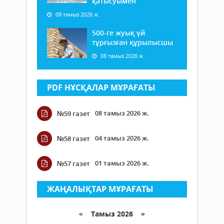
қатысуымен
09 тамыз 2026 ж.
500-ге жуық үй
тұрғызған құрылысшы
08 тамыз 2026 ж.
PDF НҰСҚАЛАР МҰРАҒАТЫ
08 тамыз 2026 ж.
№59 газет
04 тамыз 2026 ж.
№58 газет
01 тамыз 2026 ж.
№57 газет
ЖАҢАЛЫҚТАР МҰРАҒАТЫ
«
Тамыз 2026 »