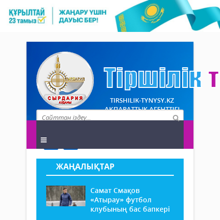
TIRSHILIK-TYNYSY.KZ
АҚПАРАТТЫҚ АГЕНТТІГІ
ЖАҢАЛЫҚТАР
Самат Смақов
«Атырау» футбол
клубының бас бапкері