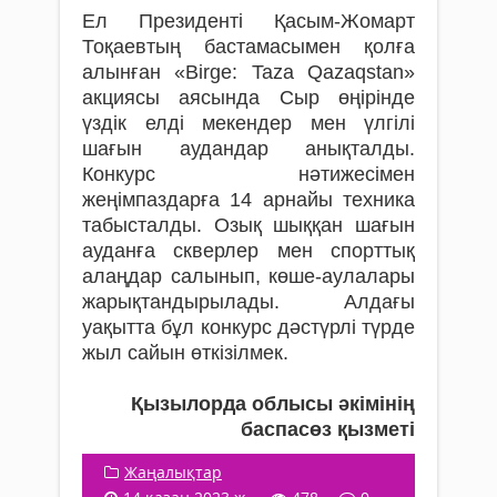
Ел Президенті Қасым-Жомарт
Тоқаевтың бастамасымен қолға
алынған «Birge: Taza Qazaqstan»
акциясы аясында Сыр өңірінде
үздік елді мекендер мен үлгілі
шағын аудандар анықталды.
Конкурс нәтижесімен
жеңімпаздарға 14 арнайы техника
табысталды. Озық шыққан шағын
ауданға скверлер мен спорттық
алаңдар салынып, көше-аулалары
жарықтандырылады. Алдағы
уақытта бұл конкурс дәстүрлі түрде
жыл сайын өткізілмек.
Қызылорда облысы әкімінің
баспасөз қызметі
Жаңалықтар