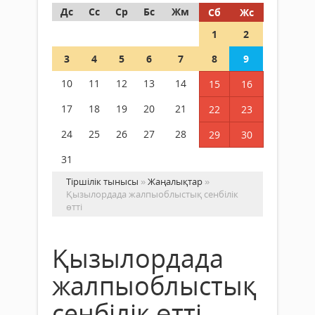
Дс
Сс
Ср
Бс
Жм
Сб
Жс
1
2
3
4
5
6
7
8
9
10
11
12
13
14
15
16
17
18
19
20
21
22
23
24
25
26
27
28
29
30
31
Тіршілік тынысы
»
Жаңалықтар
»
Қызылордада жалпыоблыстық сенбілік
өтті
Қызылордада
жалпыоблыстық
сенбілік өтті