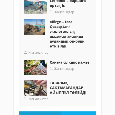
Сенбілік – баршаға
ортақ іс
Жаңалықтар
«Birge – taza
Qazaqstan»
экологиялық
акциясы аясында
аудандық сенбілік
өткізілді
Жаңалықтар
Санаға сілкініс қажет
Жаңалықтар
ТАЗАЛЫҚ
САҚТАМАҒАНДАР
АЙЫППҰЛ ТӨЛЕЙДІ
Жаңалықтар