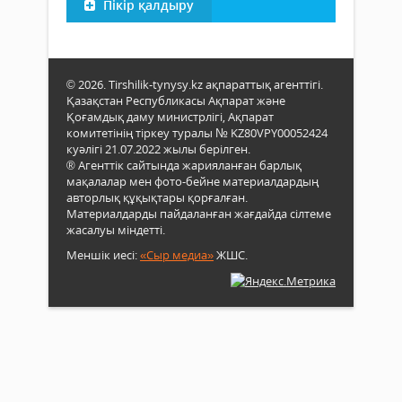
Пікір қалдыру
© 2026. Tirshilik-tynysy.kz ақпараттық агенттігі.
Қазақстан Республикасы Ақпарат және
Қоғамдық даму министрлігі, Ақпарат
комитетінің тіркеу туралы № KZ80VPY00052424
куәлігі 21.07.2022 жылы берілген.
® Агенттік сайтында жарияланған барлық
мақалалар мен фото-бейне материалдардың
авторлық құқықтары қорғалған.
Материалдарды пайдаланған жағдайда сілтеме
жасалуы міндетті.
Меншік иесі:
«Сыр медиа»
ЖШС.