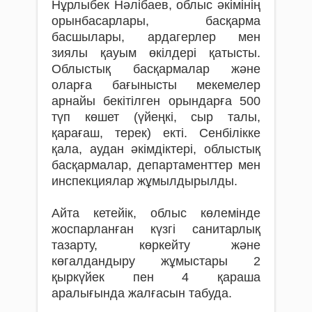
Нұрлыбек Нәлібаев, облыс әкімінің
орынбасарлары, басқарма
басшылары, ардагерлер мен
зиялы қауым өкілдері қатысты.
Облыстық басқармалар және
оларға бағынысты мекемелер
арнайы бекітілген орындарға 500
түп көшет (үйеңкі, сыр талы,
қарағаш, терек) екті. Сенбілікке
қала, аудан әкімдіктері, облыстық
басқармалар, департаменттер мен
инспекциялар жұмылдырылды.
Айта кетейік, облыс көлемінде
жоспарланған күзгі санитарлық
тазарту, көркейту және
көгалдандыру жұмыстары 2
қыркүйек пен 4 қараша
аралығында жалғасын табуда.