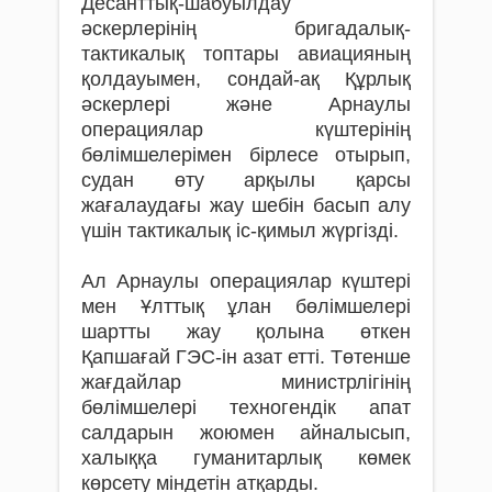
Десанттық-шабуылдау
әскерлерінің бригадалық-
тактикалық топтары авиацияның
қолдауымен, сондай-ақ Құрлық
әскерлері және Арнаулы
операциялар күштерінің
бөлімшелерімен бірлесе отырып,
судан өту арқылы қарсы
жағалаудағы жау шебін басып алу
үшін тактикалық іс-қимыл жүргізді.
Ал Арнаулы операциялар күштері
мен Ұлттық ұлан бөлімшелері
шартты жау қолына өткен
Қапшағай ГЭС-ін азат етті. Төтенше
жағдайлар министрлігінің
бөлімшелері техногендік апат
салдарын жоюмен айналысып,
халыққа гуманитарлық көмек
көрсету міндетін атқарды.