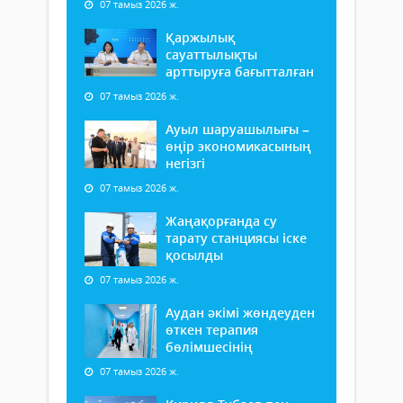
07 тамыз 2026 ж.
Қаржылық
сауаттылықты
арттыруға бағытталған
07 тамыз 2026 ж.
Ауыл шаруашылығы –
өңір экономикасының
негізгі
07 тамыз 2026 ж.
Жаңақорғанда су
тарату станциясы іске
қосылды
07 тамыз 2026 ж.
Аудан әкімі жөндеуден
өткен терапия
бөлімшесінің
07 тамыз 2026 ж.