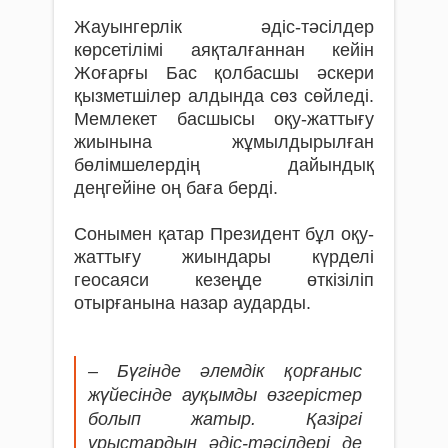
Жауынгерлік әдіс-тәсілдер
көрсетілімі аяқталғаннан кейін
Жоғарғы Бас қолбасшы әскери
қызметшілер алдында сөз сөйледі.
Мемлекет басшысы оқу-жаттығу
жиынына жұмылдырылған
бөлімшелердің дайындық
деңгейіне оң баға берді.
Сонымен қатар Президент бұл оқу-
жаттығу жиындары күрделі
геосаяси кезеңде өткізіліп
отырғанына назар аударды.
– Бүгінде әлемдік қорғаныс
жүйесінде ауқымды өзгерістер
болып жатыр. Қазіргі
ұрыстардың әдіс-тәсілдері де