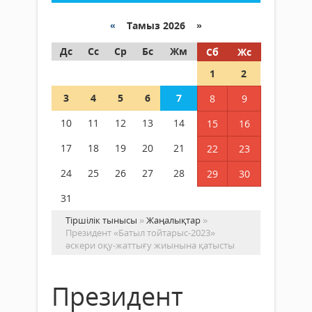
«
Тамыз 2026 »
Дс
Сс
Ср
Бс
Жм
Сб
Жс
1
2
3
4
5
6
7
8
9
10
11
12
13
14
15
16
17
18
19
20
21
22
23
24
25
26
27
28
29
30
31
Тіршілік тынысы
»
Жаңалықтар
»
Президент «Батыл тойтарыс-2023»
әскери оқу-жаттығу жиынына қатысты
Президент