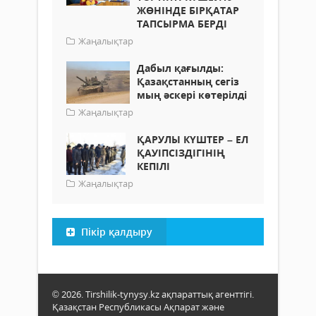
ЖӨНІНДЕ БІРҚАТАР
ТАПСЫРМА БЕРДІ
Жаңалықтар
Дабыл қағылды:
Қазақстанның сегіз
мың әскері көтерілді
Жаңалықтар
ҚАРУЛЫ КҮШТЕР – ЕЛ
ҚАУІПСІЗДІГІНІҢ
КЕПІЛІ
Жаңалықтар
Пікір қалдыру
© 2026. Tirshilik-tynysy.kz ақпараттық агенттігі.
Қазақстан Республикасы Ақпарат және