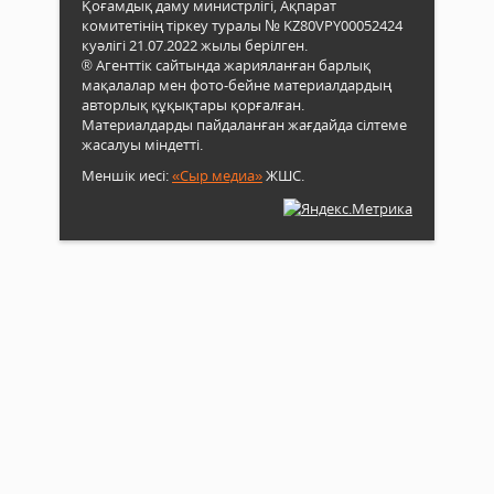
Қоғамдық даму министрлігі, Ақпарат
комитетінің тіркеу туралы № KZ80VPY00052424
куәлігі 21.07.2022 жылы берілген.
® Агенттік сайтында жарияланған барлық
мақалалар мен фото-бейне материалдардың
авторлық құқықтары қорғалған.
Материалдарды пайдаланған жағдайда сілтеме
жасалуы міндетті.
Меншік иесі:
«Сыр медиа»
ЖШС.