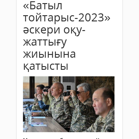
«Батыл
тойтарыс-2023»
әскери оқу-
жаттығу
жиынына
қатысты