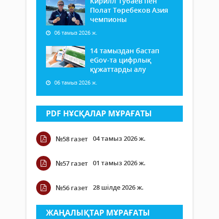
Кирилл Тубаев пен
Полат Төребеков Азия
чемпионы
06 тамыз 2026 ж.
14 тамыздан бастап
еGov-та цифрлық
құжаттарды алу
06 тамыз 2026 ж.
PDF НҰСҚАЛАР МҰРАҒАТЫ
04 тамыз 2026 ж.
№58 газет
01 тамыз 2026 ж.
№57 газет
28 шілде 2026 ж.
№56 газет
ЖАҢАЛЫҚТАР МҰРАҒАТЫ