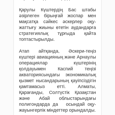
Қарулы Күштердің Бас штабы
әзірлеген бірыңғай жоспар мен
мақсатқа сәйкес әскерлер оқу-
жаттығу жиыны өтетін аудандарға
стратегиялық тұрғыда қайта
топтастырылды.
Атап айтқанда, Әскери-теңіз
күштері авиацияның және Арнаулы
операциялар күштерінің
қолдауымен Каспий теңізі
акваториясындағы экономикалық
қызмет нысандарының қауіпсіздігін
қамтамасыз етті. Алматы,
Қарағанды, Солтүстік Қазақстан
және Абай облыстарындағы
полигондарда да осындай оқу-
жауынгерлік міндеттер орындалды.