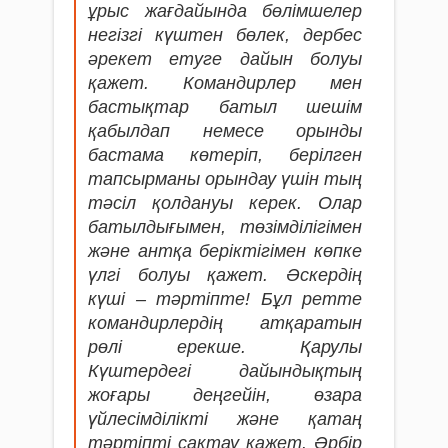
ұрыс жағдайында бөлімшелер
негізгі күштен бөлек, дербес
әрекет етуге дайын болуы
қажет. Командирлер мен
бастықтар батыл шешім
қабылдап немесе орынды
бастама көтеріп, берілген
тапсырманы орындау үшін тың
тәсіл қолдануы керек. Олар
батылдығымен, төзімділігімен
және антқа беріктігімен көпке
үлгі болуы қажет. Әскердің
күші – тәртіпте! Бұл ретте
командирлердің атқаратын
рөлі ерекше. Қарулы
Күштердегі дайындықтың
жоғары деңгейін, өзара
үйлесімділікті және қатаң
тәртіпті сақтау қажет. Әрбір