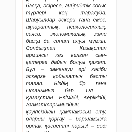
басқа, әсіресе, гибридтік соғыс
түрлері кең таралуда.
Шабуылдар әскери ғана емес,
ақпараттық, психологиялық,
саяси, экономикалық және
басқа да сипат алуы мүмкін.
Сондықтан Қазақстан
армиясы кез келген сын-
қатерге дайын болуы қажет.
Бұл – заманауи әрі кәсіби
әскерге қойылатын басты
талап. Біздің бір ғана
Отанымыз бар. Ол –
Қазақстан. Елімізді, жерімізді,
азаматтарымыздың
қауіпсіздігін қамтамасыз ету,
оларды қорғау – баршамызға
ортақ қасиетті парыз! – деді