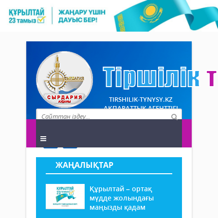
TIRSHILIK-TYNYSY.KZ
АҚПАРАТТЫҚ АГЕНТТІГІ
ЖАҢАЛЫҚТАР
Құрылтай – ортақ
мүдде жолындағы
маңызды қадам