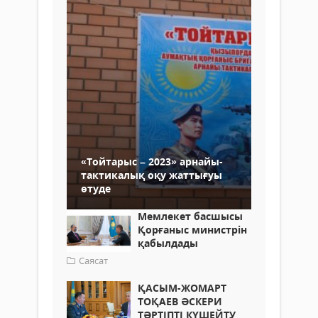
«Тойтарыс – 2023» арнайы-
тактикалық оқу жаттығуы
өтуде
Мемлекет басшысы
Қорғаныс министрін
қабылдады
Саясат
ҚАСЫМ-ЖОМАРТ
ТОҚАЕВ ӘСКЕРИ
ТӘРТІПТІ КҮШЕЙТУ