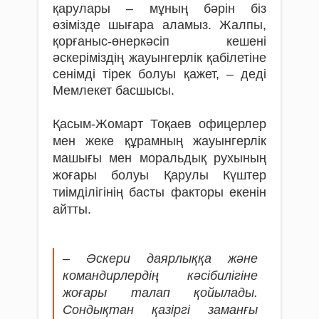
қарулары – мұның бәрін біз
өзімізде шығара аламыз. Жалпы,
қорғаныс-өнеркәсіп кешені
әскеріміздің жауынгерлік қабілетіне
сенімді тірек болуы қажет, – деді
Мемлекет басшысы.
Қасым-Жомарт Тоқаев офицерлер
мен жеке құрамның жауынгерлік
машығы мен моральдық рухының
жоғары болуы Қарулы Күштер
тиімділігінің басты факторы екенін
айтты.
– Әскери даярлыққа және
командирлердің кәсібилігіне
жоғары талап қойылады.
Сондықтан қазіргі заманғы