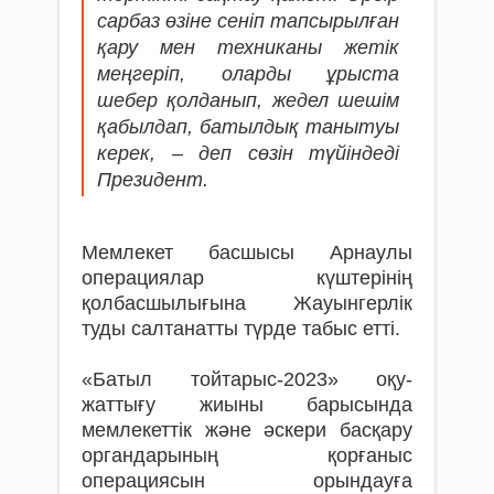
сарбаз өзіне сеніп тапсырылған
қару мен техниканы жетік
меңгеріп, оларды ұрыста
шебер қолданып, жедел шешім
қабылдап, батылдық танытуы
керек, – деп сөзін түйіндеді
Президент.
Мемлекет басшысы Арнаулы
операциялар күштерінің
қолбасшылығына Жауынгерлік
туды салтанатты түрде табыс етті.
«Батыл тойтарыс-2023» оқу-
жаттығу жиыны барысында
мемлекеттік және әскери басқару
органдарының қорғаныс
операциясын орындауға