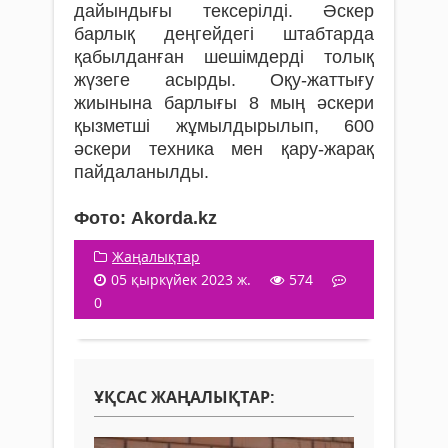
дайындығы тексерілді. Әскер
барлық деңгейдегі штабтарда
қабылданған шешімдерді толық
жүзеге асырды. Оқу-жаттығу
жиынына барлығы 8 мың әскери
қызметші жұмылдырылып, 600
әскери техника мен қару-жарақ
пайдаланылды.
Фото: Akorda.kz
Жаңалықтар
05 қыркүйек 2023 ж.
574
0
ҰҚСАС ЖАҢАЛЫҚТАР: