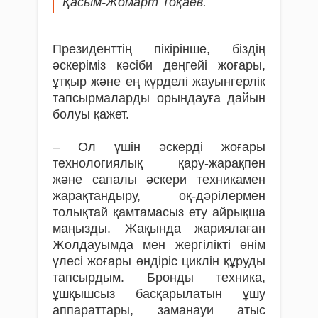
Қасым-Жомарт Тоқаев.
Президенттің пікірінше, біздің
әскеріміз кәсіби деңгейі жоғары,
ұтқыр және ең күрделі жауынгерлік
тапсырмаларды орындауға дайын
болуы қажет.
– Ол үшін әскерді жоғары
технологиялық қару-жарақпен
және сапалы әскери техникамен
жарақтандыру, оқ-дәрілермен
толықтай қамтамасыз ету айрықша
маңызды. Жақында жариялаған
Жолдауымда мен жергілікті өнім
үлесі жоғары өндіріс циклін құруды
тапсырдым. Бронды техника,
ұшқышсыз басқарылатын ұшу
аппараттары, заманауи атыс