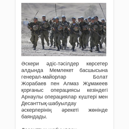
Әскери әдіс-тәсілдер көрсетер
алдында Мемлекет басшысына
генерал-майорлар Болат
Жорабаев пен Алмаз Жұмакеев
қорғаныс операциясы кезіндегі
Арнаулы операциялар күштері мен
Десанттық-шабуылдау
әскерлерінің әрекеті жөнінде
баяндады.