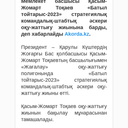
Мемлекет басшысы Қасым-
Жомарт Тоқаев «Батыл
тойтарыс-2023» стратегиялық
командалық-штабтық әскери
оқу-жаттығу жиынына барды,
деп хабарлайды
Аkorda.kz
.
Президент – Қарулы Күштердің
Жоғарғы Бас қолбасшысы Қасым-
Жомарт Тоқаевтың басшылығымен
«Жағалау» оқу-жаттығу
полигонында «Батыл
тойтарыс-2023» стратегиялық
командалық-штабтық әскери оқу-
жаттығу жиыны өтті.
Қасым-Жомарт Тоқаев оқу-жаттығу
жиынын бақылау мұнарасынан
тамашалады.