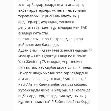
жас сарбаздар, олардың ата-аналары,
еңбек ардагерлері, үкіметтік емес ұйым
төрағалары, Чернобыль апатының
ардагерлері, аудандық мәслихат
депутаттары, кент тұрғындары мен БАҚ
өкілдері қатысты.
Салтанатты шара театрландырылған
қойылыммен басталды.
Аудан әкімі Ғ.Қазантаев жиналғандарды "7
мамыр – Отан қорғаушылар күні" және
Ұлы Жеңістің 73 жылдық мерекесімен
құттықтап, жас сарбаздарға сәттілік тіледі.
Әскерге шақырылған жас сарбаздардың
ата-аналарының атынан, "Алтын алқа"
иесі Айтгүл Қалмағанбетова сөз сөйлеп,
жүрекжарды лебізін білдірді. Өз кезегінде
еңбек ардагері, "Сырдария ауданының
Құрметті азаматы" Р.Бәйменов бата берді.