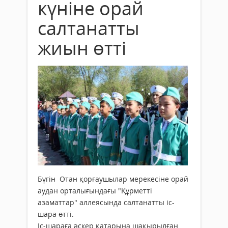
күніне орай
салтанатты
жиын өтті
Бүгін Отан қорғаушылар мерекесіне орай
аудан орталығындағы "Құрметті
азаматтар" аллеясында салтанатты іс-
шара өтті.
Іс-шараға әскер қатарына шақырылған