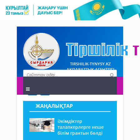
TIRSHILIK-TYNYSY.KZ
АҚПАРАТТЫҚ АГЕНТТІГІ
ЖАҢАЛЫҚТАР
Әкімдіктер
талапкерлерге неше
білім грантын бөлді