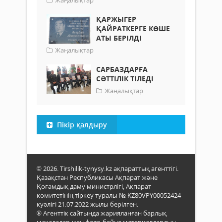
Жаңалықтар
ҚАРЖЫГЕР
ҚАЙРАТКЕРГЕ КӨШЕ
АТЫ БЕРІЛДІ
Жаңалықтар
САРБАЗДАРҒА
СӘТТІЛІК ТІЛЕДІ
Жаңалықтар
Пікір қалдыру
© 2026. Tirshilik-tynysy.kz ақпараттық агенттігі.
Қазақстан Республикасы Ақпарат және
Қоғамдық даму министрлігі, Ақпарат
комитетінің тіркеу туралы № KZ80VPY00052424
куәлігі 21.07.2022 жылы берілген.
® Агенттік сайтында жарияланған барлық