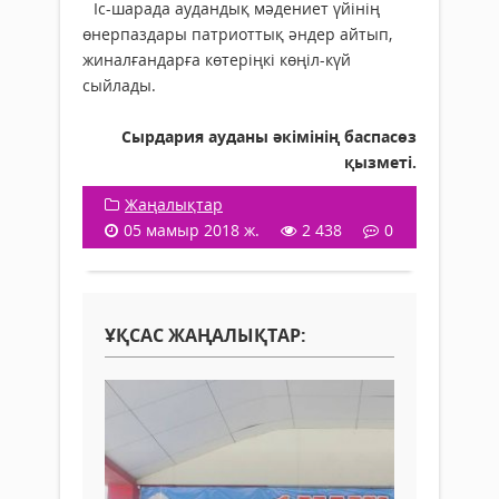
Іс-шарада аудандық мәдениет үйінің
өнерпаздары патриоттық әндер айтып,
жиналғандарға көтеріңкі көңіл-күй
сыйлады.
Сырдария ауданы әкімінің баспасөз
қызметі.
Жаңалықтар
05 мамыр 2018 ж.
2 438
0
ҰҚСАС ЖАҢАЛЫҚТАР: