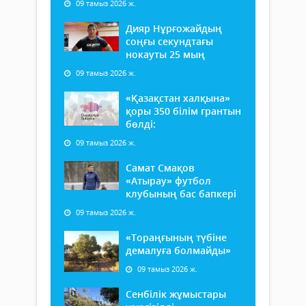
09 тамыз 2026 ж.
Дияр Нұрғожайдың
соңғы секундтағы
нокауты 25 мың
09 тамыз 2026 ж.
«Қазақстан халқына»
қоры 350 білім грантын
бөлді:
09 тамыз 2026 ж.
Самат Смақов
«Атырау» футбол
клубының бас бапкері
09 тамыз 2026 ж.
«Тораңғының түбіне
демалуға болмайды»
09 тамыз 2026 ж.
Сенбілік жұмыстары