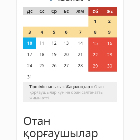
Дс
Сс
Ср
Бс
Жм
Сб
Жс
1
2
3
4
5
6
7
8
9
10
11
12
13
14
15
16
17
18
19
20
21
22
23
24
25
26
27
28
29
30
31
Тіршілік тынысы
»
Жаңалықтар
» Отан
қорғаушылар күніне орай салтанатты
жиын өтті
Отан
қорғаушылар