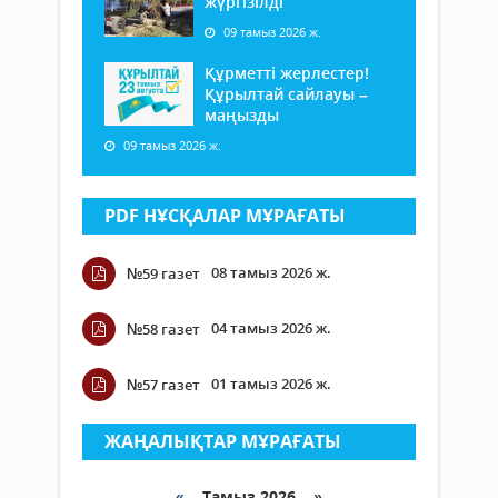
жүргізілді
09 тамыз 2026 ж.
Құрметті жерлестер!
Құрылтай сайлауы –
маңызды
09 тамыз 2026 ж.
PDF НҰСҚАЛАР МҰРАҒАТЫ
08 тамыз 2026 ж.
№59 газет
04 тамыз 2026 ж.
№58 газет
01 тамыз 2026 ж.
№57 газет
ЖАҢАЛЫҚТАР МҰРАҒАТЫ
«
Тамыз 2026 »