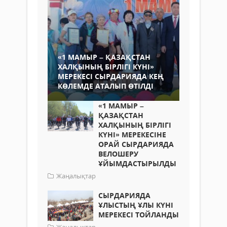
«1 МАМЫР – ҚАЗАҚСТАН
ХАЛҚЫНЫҢ БІРЛІГІ КҮНІ»
МЕРЕКЕСІ СЫРДАРИЯДА КЕҢ
КӨЛЕМДЕ АТАЛЫП ӨТІЛДІ
«1 МАМЫР –
ҚАЗАҚСТАН
ХАЛҚЫНЫҢ БІРЛІГІ
КҮНІ» МЕРЕКЕСІНЕ
ОРАЙ СЫРДАРИЯДА
ВЕЛОШЕРУ
ҰЙЫМДАСТЫРЫЛДЫ
Жаңалықтар
СЫРДАРИЯДА
ҰЛЫСТЫҢ ҰЛЫ КҮНІ
МЕРЕКЕСІ ТОЙЛАНДЫ