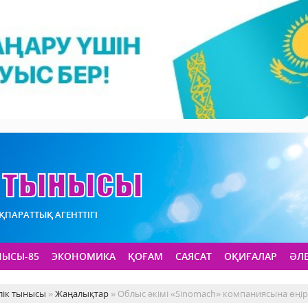
АҚПАРАТТЫҚ АГЕНТТІГІ
НЫСЫ-85
ЭКОНОМИКА
ҚОҒАМ
САЯСАТ
ОҚИҒАЛАР
ӘЛ
лік тынысы
»
Жаңалықтар
» Облыс әкімі «Sinomach» компаниясына өңі