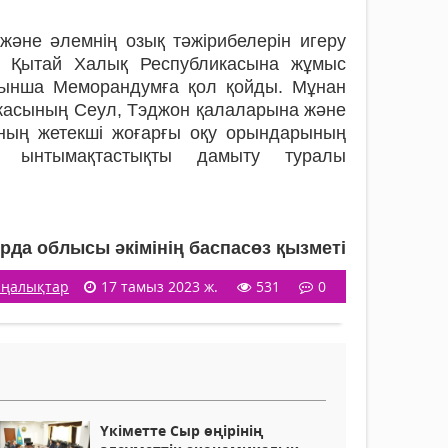
және әлемнің озық тәжірибелерін игеру
да Қытай Халық Республикасына жұмыс
ойынша Меморандумға қол қойды. Мұнан
касының Сеул, Тэджон қалаларына және
ның жетекші жоғарғы оқу орындарының
ы ынтымақтастықты дамыту туралы
да облысы әкімінің баспасөз қызметі
ңалықтар
17 тамыз 2023 ж.
531
0
Үкіметте Сыр өңірінің