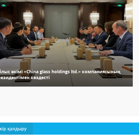
лыс әкімі «Сhina glass holdings ltd.» компаниясының
езидентімен кездесті
кір қалдыру