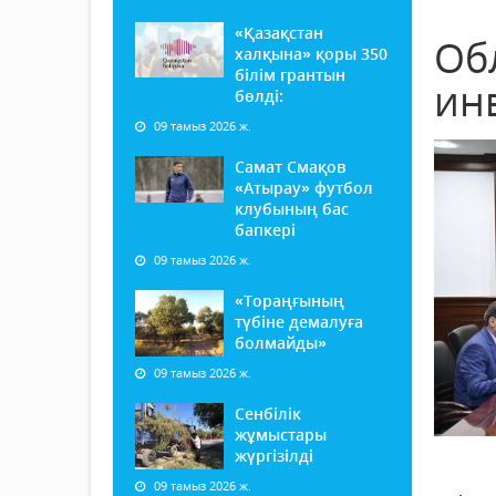
«Қазақстан
Об
халқына» қоры 350
білім грантын
ин
бөлді:
09 тамыз 2026 ж.
Самат Смақов
«Атырау» футбол
клубының бас
бапкері
09 тамыз 2026 ж.
«Тораңғының
түбіне демалуға
болмайды»
09 тамыз 2026 ж.
Сенбілік
жұмыстары
жүргізілді
09 тамыз 2026 ж.