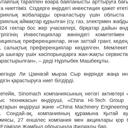
қытайлық тараппен өзара байланысты арттыруға бағ
а ниеттіміз. Сіздерге өңірдегі инвестиция қажет етет
триялық жобаларды орналастыру үшін облыста и
риялық аймақтар құрылған (су, газ, электрмен жабдықт
24 гектар бос жер учаскелері, бірқатар дайын өнді
трлігінің Инвестициялар жөніндегі комитетіме
тициялық преференциялар, яғни заттай грант, кеде
у, салықтық преференциялар көзделген. Мемлеке
қа шығару үшін кәсіпорындарға жан-жақты сервисті
қарастырылған», – деді Нұрлыбек Машбекұлы.
зегінде Ли Цзинвэй мырза Сыр өңірінде жаңа и
дігін қарастыруға ниет білдірді.
кетейік, Sinomach компаниясының негізгі активте
ыс техникасын өндіруші, «China Hi-Tech Group
қтарын өндіруші және «China Machinery Engineerin
лі. Сондай-ақ, компанияның құрамына Қытай 
миясы, 27 еншілес компания мен акциялары қор 
і. Елімізде Жамбыл облысында филиалы бар.