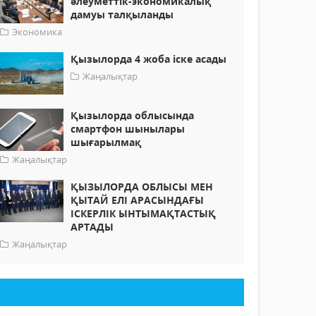
әлеуметтік-экономикалық
дамуы талқыланды
Экономика
Қызылорда 4 жоба іске асады
Жаңалықтар
Қызылорда облысында
смартфон шынылары
шығарылмақ
Жаңалықтар
ҚЫЗЫЛОРДА ОБЛЫСЫ МЕН
ҚЫТАЙ ЕЛІ АРАСЫНДАҒЫ
ІСКЕРЛІК ЫНТЫМАҚТАСТЫҚ
АРТАДЫ
Жаңалықтар