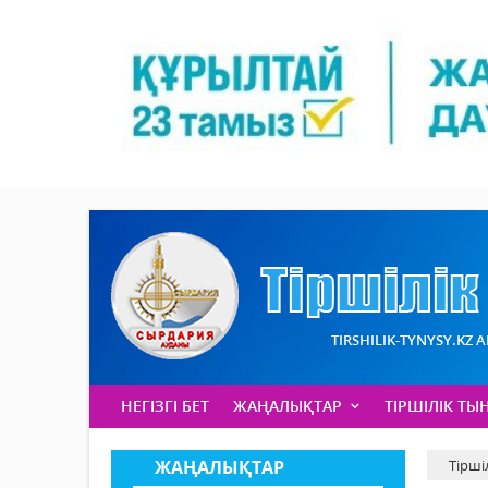
TIRSHILIK-TYNYSY.KZ 
НЕГІЗГІ БЕТ
ЖАҢАЛЫҚТАР
ТІРШІЛІК ТЫ
ЖАҢАЛЫҚТАР
Тірші