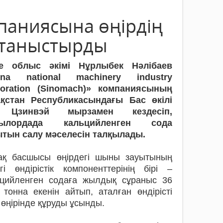
паниясына өңірдің
 таныстырды
е облыс әкімі Нұрлыбек Нәлібаев
ina national machinery industry
poration (Sinomach)» компаниясының
ақстан Республикасындағы Бас өкілі
 Цзинвэй мырзамен кездесіп,
ылордада кальцийленген сода
ытын салу мәселесін талқылады.
ақ басшысы өңірдегі шыны зауытының
згі өндірістік компоненттерінің бірі –
ьцийленген содаға жылдық сұраныс 36
тонна екенін айтып, аталған өндірісті
өңірінде құруды ұсынды.