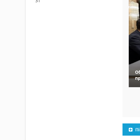
31
Об
пр
Пі