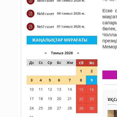
08 тамыз 2026 ж.
№59 газет
Еске 
04 тамыз 2026 ж.
№58 газет
мақса
сапар
01 тамыз 2026 ж.
№57 газет
бөлек
Чолла
ЖАҢАЛЫҚТАР МҰРАҒАТЫ
през
Мемор
«
Тамыз 2026 »
Дс
Сс
Ср
Бс
Жм
Сб
Жс
1
2
3
4
5
6
7
8
9
10
11
12
13
14
15
16
17
18
19
20
21
22
23
ҰҚС
24
25
26
27
28
29
30