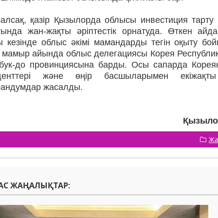
салсақ, қазір Қызылорда облысы инвестиция тарту 
тында жан-жақты әріптестік орнатуда. Өткен ай
ы кезінде облыс әкімі мамандарды тегін оқыту б
, мамыр айында облыс делегациясы Корея Республи
бук-до провинциясына барды. Осы сапарда Корея
иденттері және өңір басшыларымен екіжақт
андумдар жасалды.
Қызылор
Жа
АС ЖАҢАЛЫҚТАР: