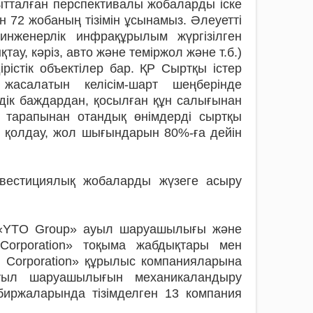
ытталған перспективалы жобаларды іске
ін 72 жобаның тізімін ұсынамыз. Әлеуетті
нженерлік инфрақұрылым жүргізілген
ау, кәріз, авто және теміржол және т.б.)
рістік объектілер бар. ҚР Сыртқы істер
н жасалатын келісім-шарт шеңберінде
ндік баждардан, қосылған құн салығынан
т тарапынан отандық өнімдерді сыртқы
к қолдау, жол шығындарын 80%-ға дейін
нвестициялық жобаларды жүзеге асыру
рі «YTO Group» ауыл шаруашылығы және
 Corporation» тоқыма жабдықтары мен
g Corporation» құрылыс компанияларына
ауыл шаруашылығын механикаландыру
биржаларында тізімделген 13 компания