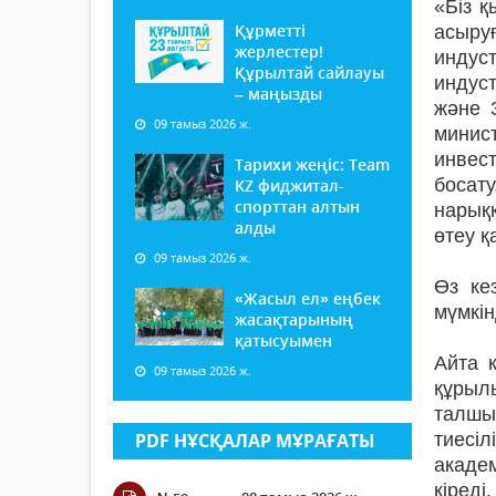
«Біз 
Құрметті
асыруғ
жерлестер!
индус
Құрылтай сайлауы
индуст
– маңызды
және 3
09 тамыз 2026 ж.
минис
инвес
Тарихи жеңіс: Team
босат
KZ фиджитал-
спорттан алтын
нарық
алды
өтеу 
09 тамыз 2026 ж.
Өз ке
«Жасыл ел» еңбек
мүмкін
жасақтарының
қатысуымен
Айта 
09 тамыз 2026 ж.
құрыл
талшы
PDF НҰСҚАЛАР МҰРАҒАТЫ
тиесі
акаде
кіред