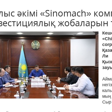
лыс әкімі «Sinomach» ком
вестициялық жобаларын
Кеш
«Ch
cor
Қаз
Ли
Қыз
зау
Айм
негі
кал
мың 
Сыр 