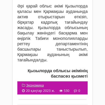
Әрі қарай облыс әкімі Қызылорда
қаласы мен Қармақшы ауданында
актив отырыстарын өткізіп,
бірқатар кадрлық тағайындау
жасады. Қызылорда облысының
бақылау жөніндегі басқарма мен
өңірлік Табиғи монополияларды
реттеу департаментінің
басшылары таныстырылып,
Қармақшы ауданының әкімі
тағайындалды.
Қызылорда облысы әкімінің
баспасөз қызметі
Экономика
20 қаңтар 2023 ж.
530
0