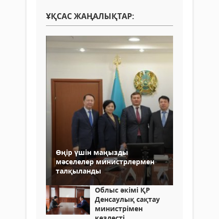
ҰҚСАС ЖАҢАЛЫҚТАР:
Өңір үшін маңызды
мәселелер министрлермен
талқыланды
Облыс әкімі ҚР
Денсаулық сақтау
министрімен
кездесті