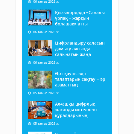
06 тамыз 2026 ж.
Қызылордада «Саналы
ұрпақ – жарқын
болашақ» атты
06 тамыз 2026 ж.
Цифрландыру саласын
дамыту аясында
салынатын жаңа
06 тамыз 2026 ж.
Өрт қауіпсіздігі
талаптарын сақтау – әр
азаматтың
05 тамыз 2026 ж.
Алғашқы цифрлық
жасанды интеллект
құралдарының
05 тамыз 2026 ж.