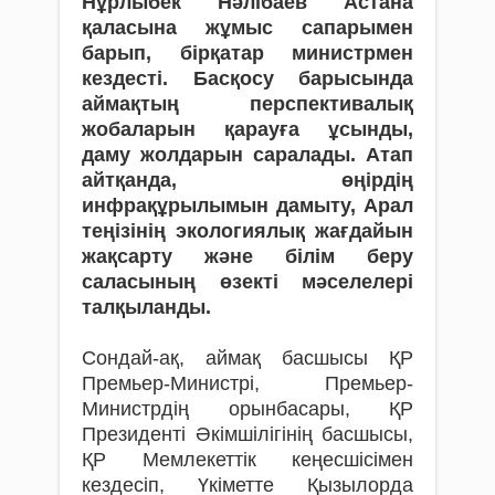
Нұрлыбек Нәлібаев Астана
қаласына жұмыс сапарымен
барып, бірқатар министрмен
кездесті. Басқосу барысында
аймақтың перспективалық
жобаларын қарауға ұсынды,
даму жолдарын саралады. Атап
айтқанда, өңірдің
инфрақұрылымын дамыту, Арал
теңізінің экологиялық жағдайын
жақсарту және білім беру
саласының өзекті мәселелері
талқыланды.
Сондай-ақ, аймақ басшысы ҚР
Премьер-Министрі, Премьер-
Министрдің орынбасары, ҚР
Президенті Әкімшілігінің басшысы,
ҚР Мемлекеттік кеңесшісімен
кездесіп, Үкіметте Қызылорда