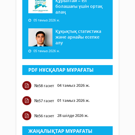
Құрылтай – ел
болашағы үшін ортақ
алаң
05 тамыз 2026 ж.
Құқықтық статистика
және арнайы есепке
алу
05 тамыз 2026 ж.
PDF НҰСҚАЛАР МҰРАҒАТЫ
04 тамыз 2026 ж.
№58 газет
01 тамыз 2026 ж.
№57 газет
28 шілде 2026 ж.
№56 газет
ЖАҢАЛЫҚТАР МҰРАҒАТЫ