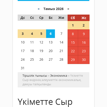
«
Тамыз 2026 »
Дс
Сс
Ср
Бс
Жм
Сб
Жс
1
2
3
4
5
6
7
8
9
10
11
12
13
14
15
16
17
18
19
20
21
22
23
24
25
26
27
28
29
30
31
Тіршілік тынысы
»
Экономика
» Үкіметте
Сыр өңірінің әлеуметтік-экономикалық
дамуы талқыланды
Үкіметте Сыр