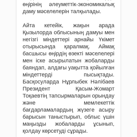
өңірінің әлеуметтік-экономикалық
даму мәселелерін талқылады.
Айта кетейік, жақын арада
Қызылорда облысының дамуы мен
негізгі міндеттері арнайы Үкімет
отырысында қаралмақ. Аймақ
басшысы өңірдің өзекті мәселелері
мен іске асырылатын жобаларды
баяндап, алдағы уақытта қойылған
міндеттерді пысықтады.
Басқосуларда Нұрлыбек Нәлібаев
Президент Қасым-Жомарт
Тоқаевтің тапсырмаларын орындау
және мемлекеттік
бағдарламалардың жүзеге асыру
барысын таныстырып, облыс үшін
маңызды жобаларды ұсынып,
қолдау көрсетуді сұрады.