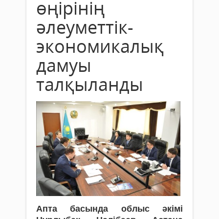
өңірінің
әлеуметтік-
экономикалық
дамуы
талқыланды
Апта басында облыс әкімі