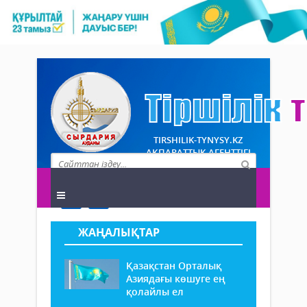
TIRSHILIK-TYNYSY.KZ
АҚПАРАТТЫҚ АГЕНТТІГІ
ЖАҢАЛЫҚТАР
Қазақстан Орталық
Азиядағы көшуге ең
қолайлы ел