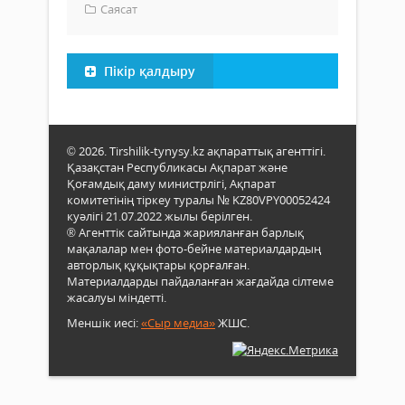
Саясат
Пікір қалдыру
© 2026. Tirshilik-tynysy.kz ақпараттық агенттігі.
Қазақстан Республикасы Ақпарат және
Қоғамдық даму министрлігі, Ақпарат
комитетінің тіркеу туралы № KZ80VPY00052424
куәлігі 21.07.2022 жылы берілген.
® Агенттік сайтында жарияланған барлық
мақалалар мен фото-бейне материалдардың
авторлық құқықтары қорғалған.
Материалдарды пайдаланған жағдайда сілтеме
жасалуы міндетті.
Меншік иесі:
«Сыр медиа»
ЖШС.