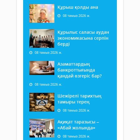
Құрыш қолды ана
08 тамыз 2026 ж.
Құрылыс саласы аудан
экономикасына серпін
берді
08 тамыз 2026 ж.
Азаматтардың
банкроттығында
қандай өзгеріс бар?
08 тамыз 2026 ж.
Шежірелі тарихтың
тамыры терең
08 тамыз 2026 ж.
Ақиқат таразысы –
«Абай жолында»
08 тамыз 2026 ж.