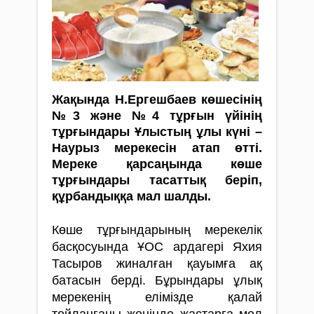
Жақында Н.Ергешбаев көшесінің
№3 және №4 тұрғын үйінің
тұрғындары Ұлыстың ұлы күні –
Наурыз мерекесін атап өтті.
Мереке қарсаңында көше
тұрғындары тасаттық беріп,
құрбандыққа мал шалды.
Көше тұрғындарының мерекелік
бас­қо­суында ҰОС ардагері Яхия
Тасыров жиналған қауымға ақ
батасын берді. Бұрындары ұлық
мерекенің елімізде қалай
тойланғаны жөнінде жастарға мол