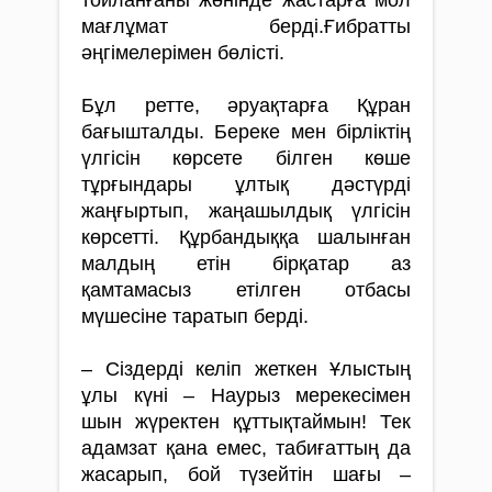
мағлұмат берді.Ғибратты
әңгімелерімен бөлісті.
Бұл ретте, әруақтарға Құран
бағыш­талды. Береке мен бірліктің
үлгісін көрсете білген көше
тұрғындары ұлтық дәстүрді
жаңғыртып, жаңашылдық үлгісін
көрсетті. Құрбандыққа шалынған
малдың етін бірқатар аз
қамтамасыз етілген отбасы
мүшесіне таратып берді.
– Сіздерді келіп жеткен Ұлыстың
ұлы күні – Наурыз мерекесімен
шын жүректен құттықтаймын! Тек
адамзат қана емес, табиғаттың да
жасарып, бой түзейтін шағы –