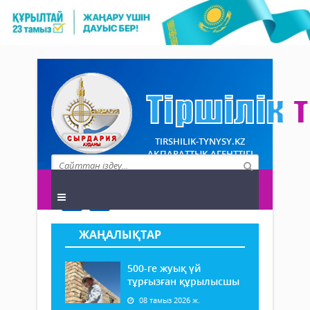
TIRSHILIK-TYNYSY.KZ
АҚПАРАТТЫҚ АГЕНТТІГІ
ЖАҢАЛЫҚТАР
500-ге жуық үй
тұрғызған құрылысшы
08 тамыз 2026 ж.