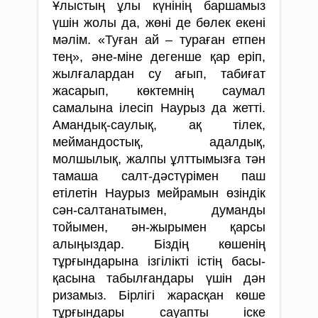
Ұлыстың ұлы күнінің баршамыз
үшін жолы да, жөні де бөлек екені
мәлім. «Туған ай – тураған етпен
тең», әне-міне дегенше қар еріп,
жылғалардан су ағып, табиғат
жасарып, көктемнің саумал
самалына ілесіп Наурыз да жетті.
Амандық-саулық, ақ тілек,
меймандостық, адалдық,
молшылық, жалпы ұлттымызға тән
тамаша салт-дәстүрімен паш
етілетін Наурыз мейрамын өзіндік
сән-салтанатымен, думанды
тойымен, ән-жырымен қар­сы
алыңыздар. Біздің көшенің
тұрғындарына ізгілікті істің басы-
қасына табылғандары үшін дән
ризамыз. Бірлі­гі жарасқан көше
тұрғындары сауапты іске