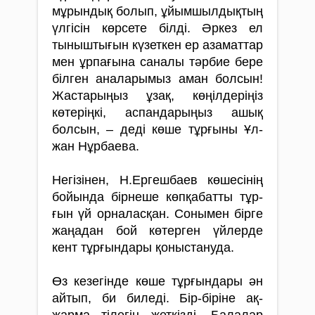
мұрындық болып, ұйым­­шылдықтың
үл­гісін көрсете білді. Әркез ел
тыныш­­тығын күзеткен ер азаматтар
мен ұрпағына сана­­лы тәрбие бере
білген аналарымыз аман болсын!
Жастарыңыз ұзақ, кө­­ңіл­­деріңіз
көтеріңкі, ас­пандары­­­­ңыз ашық
болсын, – деді кө­ше тұрғыны Ұл­
жан Нұрбаева.
Негізінен, Н.Ер­геш­баев кө­шесінің
бо­­йында бірнеше көпқа­батты тұр­­
ғын үй ор­наласқан. Со­нымен бірге
жаңа­­­дан бой көтерген үй­лерде
кент тұр­ғын­­­дары қоныстануда.
Өз кезегінде кө­ше тұр­ғындары ән
айтып, би биледі. Бір-біріне ақ­
жарма тілегін жет­­кізді. Балалар