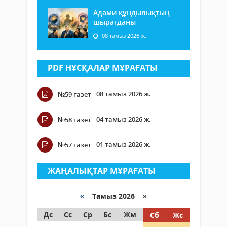
Адами құндылықтың
шырағданы
08 тамыз 2026 ж.
PDF НҰСҚАЛАР МҰРАҒАТЫ
08 тамыз 2026 ж.
№59 газет
04 тамыз 2026 ж.
№58 газет
01 тамыз 2026 ж.
№57 газет
ЖАҢАЛЫҚТАР МҰРАҒАТЫ
«
Тамыз 2026 »
Дс
Сс
Ср
Бс
Жм
Сб
Жс