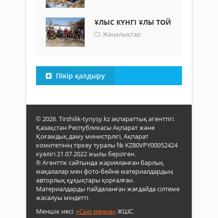
ҰЛЫС КҮНГІ ҰЛЫ ТОЙ
Жаңалықтар
Пікір қалдыру
© 2026. Tirshilik-tynysy.kz ақпараттық агенттігі.
Қазақстан Республикасы Ақпарат және
Қоғамдық даму министрлігі, Ақпарат
комитетінің тіркеу туралы № KZ80VPY00052424
куәлігі 21.07.2022 жылы берілген.
® Агенттік сайтында жарияланған барлық
мақалалар мен фото-бейне материалдардың
авторлық құқықтары қорғалған.
Материалдарды пайдаланған жағдайда сілтеме
жасалуы міндетті.
Меншік иесі:
«Сыр медиа»
ЖШС.