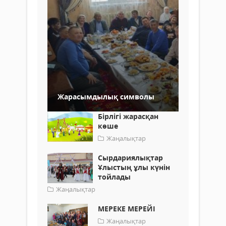
Жарасымдылық символы
Бірлігі жарасқан
көше
Жаңалықтар
Сырдариялықтар
Ұлыстың ұлы күнін
тойлады
Жаңалықтар
МЕРЕКЕ МЕРЕЙІ
Жаңалықтар