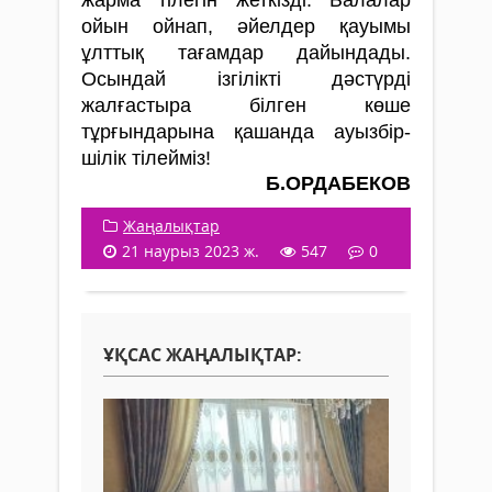
ойын ойнап, әйелдер қауымы
ұлттық тағамдар дайындады.
Осындай ізгілікті дәстүрді
жалғастыра білген көше
тұрғындарына қашанда ауыз­­­­­бір­­
шілік тілейміз!
Б.ОРДАБЕКОВ
Жаңалықтар
21 наурыз 2023 ж.
547
0
ҰҚСАС ЖАҢАЛЫҚТАР: