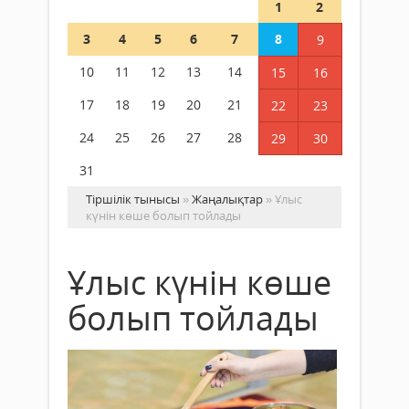
1
2
3
4
5
6
7
8
9
10
11
12
13
14
15
16
17
18
19
20
21
22
23
24
25
26
27
28
29
30
31
Тіршілік тынысы
»
Жаңалықтар
» Ұлыс
күнін көше болып тойлады
Ұлыс күнін көше
болып тойлады