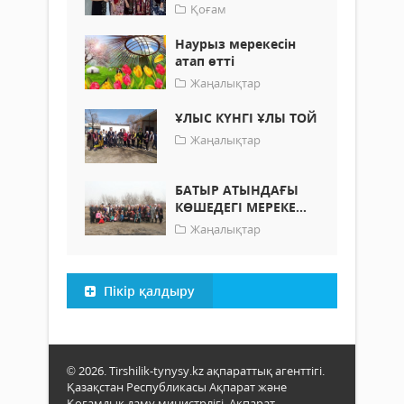
Қоғам
Наурыз мерекесін
атап өтті
Жаңалықтар
ҰЛЫС КҮНГІ ҰЛЫ ТОЙ
Жаңалықтар
БАТЫР АТЫНДАҒЫ
КӨШЕДЕГІ МЕРЕКЕ...
Жаңалықтар
Пікір қалдыру
© 2026. Tirshilik-tynysy.kz ақпараттық агенттігі.
Қазақстан Республикасы Ақпарат және
Қоғамдық даму министрлігі, Ақпарат