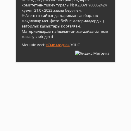
комитетінің тіркеу туралы № KZ80VPY00052424
куәлігі 21.07.2022 жылы берілген.
® Агенттік сайтында жарияланған барлық
мақалалар мен фото-бейне материалдардың
авторлық құқықтары қорғалған.
Материалдарды пайдаланған жағдайда сілтеме
жасалуы міндетті.
Меншік иесі:
«Сыр медиа»
ЖШС.