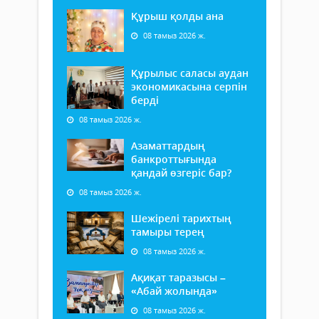
Құрыш қолды ана
08 тамыз 2026 ж.
Құрылыс саласы аудан
экономикасына серпін
берді
08 тамыз 2026 ж.
Азаматтардың
банкроттығында
қандай өзгеріс бар?
08 тамыз 2026 ж.
Шежірелі тарихтың
тамыры терең
08 тамыз 2026 ж.
Ақиқат таразысы –
«Абай жолында»
08 тамыз 2026 ж.