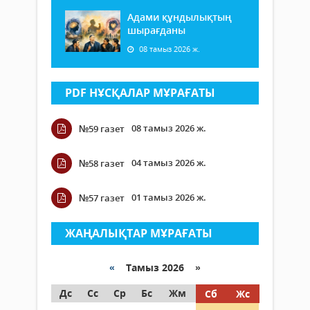
Адами құндылықтың
шырағданы
08 тамыз 2026 ж.
PDF НҰСҚАЛАР МҰРАҒАТЫ
08 тамыз 2026 ж.
№59 газет
04 тамыз 2026 ж.
№58 газет
01 тамыз 2026 ж.
№57 газет
ЖАҢАЛЫҚТАР МҰРАҒАТЫ
«
Тамыз 2026 »
Дс
Сс
Ср
Бс
Жм
Сб
Жс