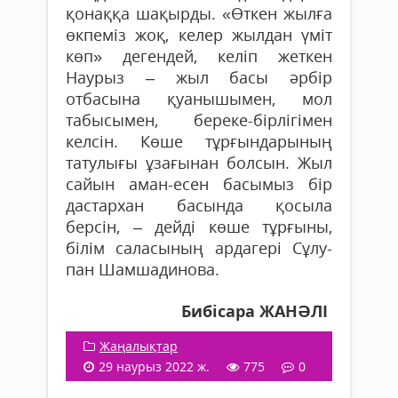
қонаққа шақырды. «Өт­кен жылға
өкпеміз жоқ, келер жылдан үміт
көп» дегендей, келіп жеткен
Наурыз – жыл басы әрбір
отбасына қуанышымен, мол
табысымен, береке-бірлігімен
келсін. Көше тұрғындарының
татулығы ұзағынан болсын. Жыл
са­йын аман-есен басымыз бір
дастархан басында қосыла
берсін, – дейді көше тұрғыны,
білім саласының ардагері Сұлу­
пан Шамшадинова.
Бибісара ЖАНӘЛІ
Жаңалықтар
29 наурыз 2022 ж.
775
0