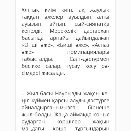
Ұлттық киім киіп, ақ жаулық
таққан әжелер ауылдың алты
ауызын айтып, сый-сияпатқа
кенелді. Мерекелік дас­тархан
басында арнайы дайындалған
«Әнші әже», «Биші әже», «Аспаз
әже» номинациялары
табысталды. Салт-дәс­түрмен
бесікке салар, тұсау кесу рә­
сімдері жасалды.
– Жыл басы Наурызды жақсы кө­
ңіл күймен қарсы алуды дәстүрге
ай­нал­дырғанымызға бірнеше
жыл болды. Жаңа аймаққа қоныс
аударған кө­ршілер жақын
маңдағы көше тұр­ғындарын