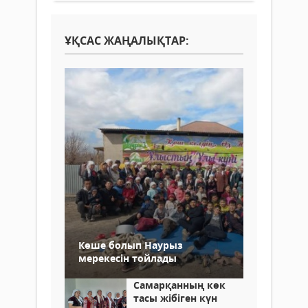
ҰҚСАС ЖАҢАЛЫҚТАР:
Көше болып Наурыз
мерекесін тойлады
Самарқанның көк
тасы жібіген күн