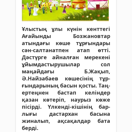
Ұлыстың ұлы күнін кенттегі
Аға­йынды Бозжановтар
атындағы көше тұрғындары
сән-салтанатпен атап өтті.
Дәстүрге айналған мерекені
ұйым­дастырушылар сол
маңайдағы Б.Жақып,
Ә.Найзабаев көшесінің тұр­
ғын­дарының басын қосты. Таң­
ер­тең­нен бастап келіндер
қазан көтеріп, наурыз көже
пісірді. Үлкенді-кішінің бар­
лығы дастархан басына
жиналып, ақ­сақалдар бата
берді.