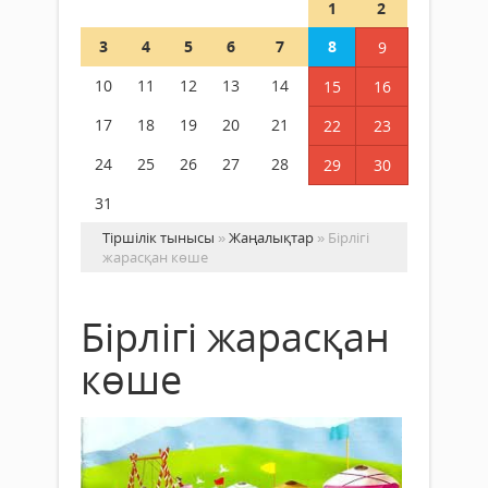
1
2
3
4
5
6
7
8
9
10
11
12
13
14
15
16
17
18
19
20
21
22
23
24
25
26
27
28
29
30
31
Тіршілік тынысы
»
Жаңалықтар
» Бірлігі
жарасқан көше
Бірлігі жарасқан
көше