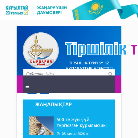
TIRSHILIK-TYNYSY.KZ
АҚПАРАТТЫҚ АГЕНТТІГІ
ЖАҢАЛЫҚТАР
500-ге жуық үй
тұрғызған құрылысшы
08 тамыз 2026 ж.