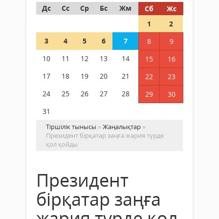
Дс
Сс
Ср
Бс
Жм
Сб
Жс
1
2
3
4
5
6
7
8
9
10
11
12
13
14
15
16
17
18
19
20
21
22
23
24
25
26
27
28
29
30
31
Тіршілік тынысы
»
Жаңалықтар
»
Президент бірқатар заңға жария түрде
қол қойды
Президент
бірқатар заңға
жария түрде қол