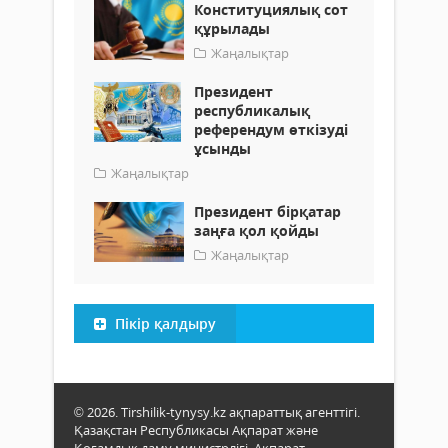
Конституциялық сот
құрылады
Жаңалықтар
Президент
республикалық
референдум өткізуді
ұсынды
Жаңалықтар
Президент бірқатар
заңға қол қойды
Жаңалықтар
Пікір қалдыру
© 2026. Tirshilik-tynysy.kz ақпараттық агенттігі.
Қазақстан Республикасы Ақпарат және
Қоғамдық даму министрлігі, Ақпарат