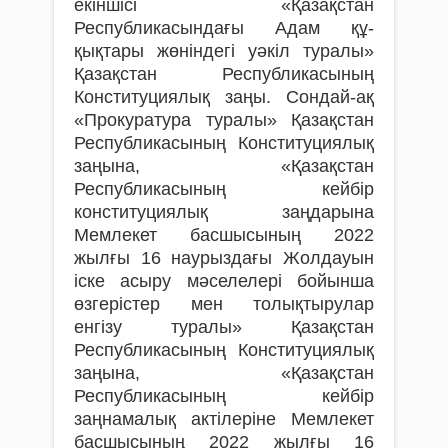
екіншісі «Қазақстан
Республикасындағы Адам құ­
қықтары жөніндегі уәкіл туралы»
Қазақ­стан Республикасының
Конституциялық за­ңы. Сондай-ақ
«Прокуратура туралы» Қа­зақстан
Республикасының Конституциялық
заңына, «Қазақстан
Республикасының кей­бір
конституциялық заңдарына
Мемлекет басшы­сының 2022
жылғы 16 наурыздағы Жолдауын
іске асыру мәселелері бойынша
өзгерістер мен толықтырулар
енгізу туралы» Қазақстан
Республикасының Конституциялық
заңына, «Қазақстан
Республикасының кейбір
заңнамалық актілеріне Мемлекет
басшысының 2022 жылғы 16