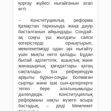
қорғау жү­йе­сі нығайғанын атап
өтті.
– Конституциялық реформа
Қазақстан та­ри­хында жаңа дәуір
басталғанын айқын­дады. Сондай-
ақ соңғы үш жылдағы саяси
өзгерістерді орнықтырып,
мемлекетімізді одан әрі нығайту
үшін мықты негіз қалады. Бұдан
былай әділеттілік, ашықтық және
жанашырлық қағидаттары қатаң
сақталады. Біз референдум
арқылы бұрын-соңды бол­маған
сыртқы және ішкі сын-қатерлерге
тө­теп бере алатынымызды
дәлелдедік. Конс­ти­туциялық
реформаны нақты жүзеге асыра
бастадық, – деді Мемлекет