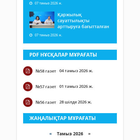
07 тамыз 2026 ж.
Қаржылық
сауаттылықты
арттыруға бағытталған
07 тамыз 2026 ж.
PDF НҰСҚАЛАР МҰРАҒАТЫ
04 тамыз 2026 ж.
№58 газет
01 тамыз 2026 ж.
№57 газет
28 шілде 2026 ж.
№56 газет
ЖАҢАЛЫҚТАР МҰРАҒАТЫ
«
Тамыз 2026 »