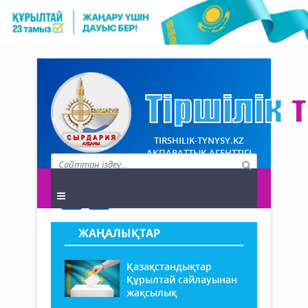
TIRSHILIK-TYNYSY.KZ
АҚПАРАТТЫҚ АГЕНТТІГІ
ЖАҢАЛЫҚТАР
Қазақстандықтар
Құрылтай сайлауынан
жақсылық