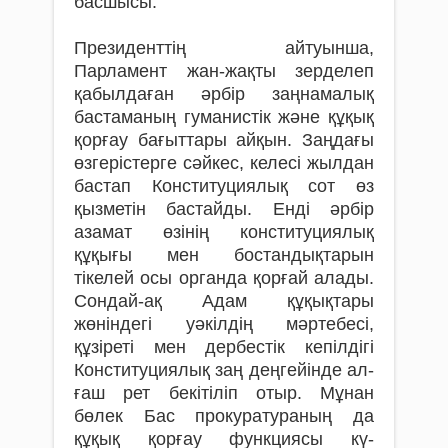
басшысы.
Президенттің айтуынша,
Парламент жан-­­жақты зерделеп
қабылдаған әр­бір заң­­­­на­малық
бастаманың гуманистік жә­не құқық
қорғау бағыттары айқын. Заң­дағы
өзге­ріс­терге сәйкес, келесі жылдан
бастап Конституциялық сот өз
қызме­­тін бастайды. Енді әрбір
азамат өзі­нің консти­ту­циялық
құқығы мен бостан­дықта­рын
тікелей осы органда қорғай алады.
Сондай-ақ Адам құқықтары
жөніндегі уәкіл­дің мәр­тебесі,
құзіреті мен дербестік кепілдігі
Конституциялық заң деңгейінде ал­­
ғаш рет бекітіліп отыр. Мұнан
бөлек Бас прокура­ту­раның да
құқық қорғау функциясы кү­