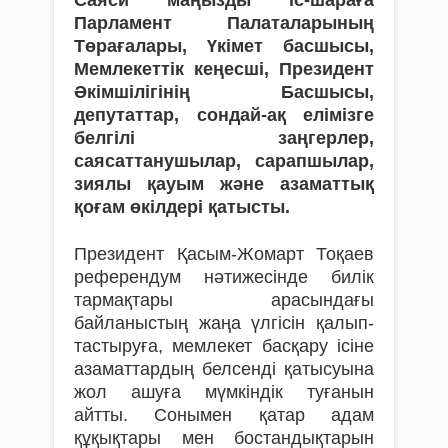
Парламент Палаталарының
Төрағалары, Үкімет басшы­сы,
Мемлекеттік кеңесші, Президент
Әкімшілігінің Басшысы,
депутаттар, сондай-ақ елімізге
белгілі заңгерлер,
саясаттанушылар, сарапшылар,
зиялы қауым және азаматтық
қоғам өкілдері қатысты.
Президент Қасым-Жомарт Тоқаев
рефе­рендум нәтижесінде билік
тармақтары ара­сындағы
байланыстың жаңа үлгісін қа­лып­­
тастыруға, мемлекет басқару ісіне
аза­мат­тардың белсенді қатысуына
жол ашуға мүм­кіндік туғанын
айтты. Сонымен қатар адам
құқықтары мен бостандықтарын