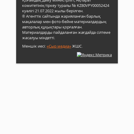
комитетінің тіркеу туралы № KZ80VPY00052424
куәлігі 21.07.2022 жылы берілген.
® Агенттік сайтында жарияланған барлық
мақалалар мен фото-бейне материалдардың
авторлық құқықтары қорғалған.
Материалдарды пайдаланған жағдайда сілтеме
жасалуы міндетті.
Меншік иесі:
«Сыр медиа»
ЖШС.