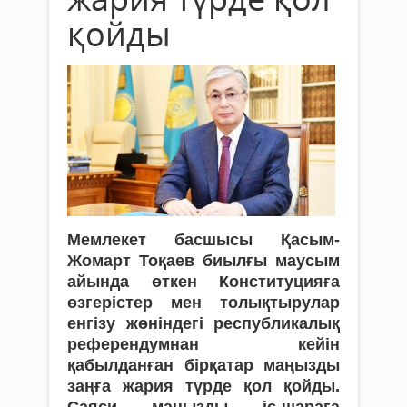
қойды
Мемлекет басшысы Қасым-
Жомарт Тоқаев биылғы мау­сым
айын­да өткен Конституцияға
өзгерістер мен толықтырулар
енгізу жө­ніндегі республикалық
референдумнан кейін
қабылданған бір­қатар маңызды
заңға жария түрде қол қойды.
Саяси маңызды іс-шараға