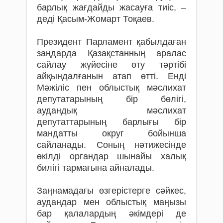
барлық жағ­дайды жасауға тиіс, –
деді Қасым-Жомарт Тоқаев.
Президент Парламент қабылдаған
заңдар­да Қазақстанның аралас
сайлау жүйесіне өту тәртібі
айқындалғанын атап өтті. Енді
Мәжіліс пен облыстық мәслихат
депутатарының бір бөлігі,
аудандық мәслихат
депутаттарының барлығы бір
мандатты округ бойынша
сайланады. Соның нәтижесінде
өкілді органдар шынайы халық
билігі тармағына айналады.
Заңнамадағы өзгерістерге сәйкес,
аудандар мен облыстық маңызы
бар қалалардың әкім­дері де