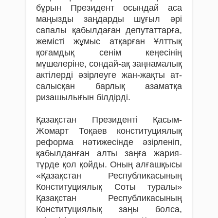
бұрын Президент осындай аса
маңызды заңдарды шұғыл әрі
сапалы қабылдаған депутаттарға,
жемісті жұмыс атқарған Ұлттық
қоғамдық сенім кеңесінің
мүшелеріне, сондай-ақ заң­намалық
актілерді әзірлеуге жан-жақты ат­
салысқан барлық азаматқа
ризашылығын білдірді.
Қазақстан Президенті Қасым-
Жомарт Тоқаев консти­туциялық
реформа нәти­же­сін­де­ әзір­леніп,
қабылданған ал­ты заңға жа­рия­­
түрде қол қойды. Оның алғаш­қысы
«Қа­зақстан Республикасының
Консти­ту­ция­лық Соты туралы»
Қазақстан Республи­касының
Конституциялық заңы болса,