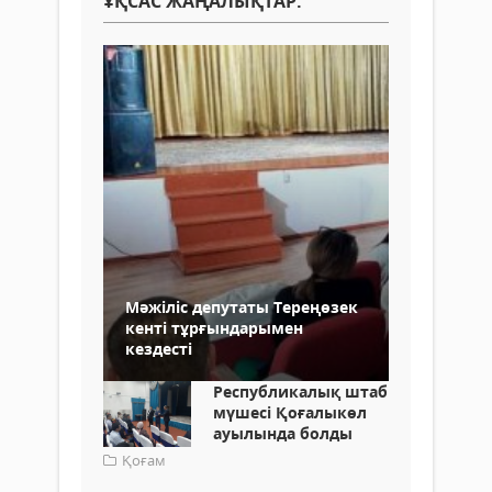
ҰҚСАС ЖАҢАЛЫҚТАР:
Мәжіліс депутаты Тереңөзек
кенті тұрғындарымен
кездесті
Республикалық штаб
мүшесі Қоғалыкөл
ауылында болды
Қоғам