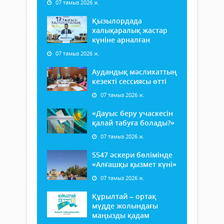
07 тамыз 2026 ж.
Қызылордада
халықаралық жастар
күніне арналған
07 тамыз 2026 ж.
Аудандық мәслихаттың
кезекті сессиясы өтті
07 тамыз 2026 ж.
«Дауыс беру учаскесін
қалай табуға болады?»
07 тамыз 2026 ж.
5547 әскери бөлімінде
«Алғашқы қызмет күні»
07 тамыз 2026 ж.
Құрылтай – ортақ
мүдде жолындағы
маңызды қадам