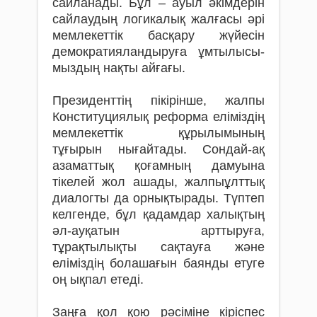
сайланады. Бұл – ауыл әкімдерін
сайлау­дың логикалық жалғасы әрі
мемлекеттік басқару жүйесін
демократияландыруға ұмты­лы­сы­
мыздың нақты айғағы.
Президенттің пікірінше, жалпы
Конс­ти­туциялық реформа еліміздің
мемлекеттік құ­рылымының
тұғырын нығайтады. Сондай-ақ
азаматтық қоғамның дамуына
тікелей жол ашады, жалпыұлттық
диалогты да орнықтырады. Түптеп
келгенде, бұл қадамдар халықтың
әл-ауқатын арттыруға,
тұрақтылықты сақтауға және
еліміздің болашағын баянды етуге
оң ықпал етеді.
Заңға қол қою рәсіміне кіріспес