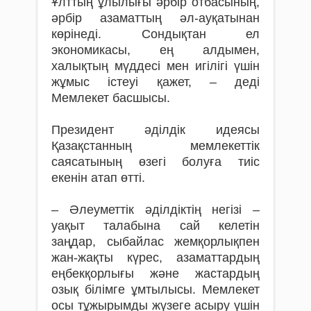
Ұлттың ұлылығы әрбір отбасының,
әрбір азаматтың әл-ауқатынан
көрінеді. Сондықтан ел
экономикасы, ең алдымен,
халықтың мүддесі мен игілігі үшін
жұмыс істеуі қажет, – деді
Мемлекет басшысы.
Президент әділдік идеясы
Қазақстанның мемлекеттік
саясатының өзегі болуға тиіс
екенін атап өтті.
– Әлеуметтік әділдіктің негізі –
уақыт талабына сай келетін
заңдар, сыбайлас жемқорлықпен
жан-жақты күрес, азамат­тардың
еңбекқорлығы және жастар­дың
озық білімге ұмтылысы. Мемлекет
осы тұжырымды жүзеге асыру үшін