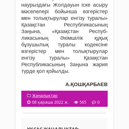
наурыздағы Жолдауын іске асыру
мәселелері бойынша өзгерістер
мен толықтырулар енгізу туралы»
Қазақстан Республикасының
Заңына, «Қазақстан Респуб­
ликасының Әкімшілік құқық
бұзушылық туралы кодексіне
өзгерістер мен толықтырулар
енгізу туралы» Қазақстан
Республикасының Заңына жария
түрде қол қойылды.
А.ҚОШҚАРБАЕВ
Жаңалықтар
08 қараша 2022 ж.
565
0