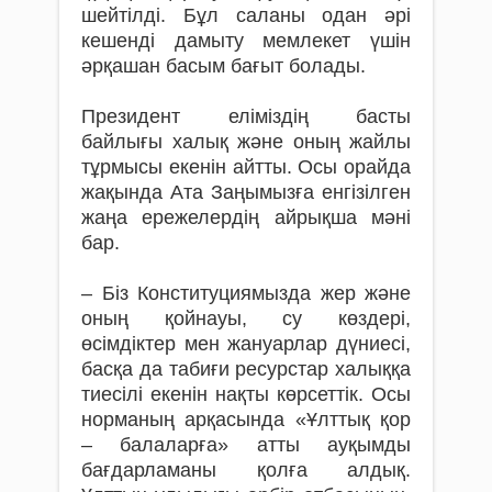
шейтілді. Бұл саланы одан әрі
кешенді дамыту мемлекет үшін
әрқашан басым бағыт болады.
Президент еліміздің басты
байлығы халық және оның жайлы
тұрмысы екенін айтты. Осы орайда
жақында Ата Заңымызға енгізілген
жаңа ережелердің айрықша мәні
бар.
– Біз Конституциямызда жер жəне
оның қойнауы, су көздері,
өсімдіктер мен жануарлар дүниесі,
басқа да табиғи ресурстар халыққа
тиесілі екенін нақты көрсеттік. Осы
норманың арқасында «Ұлттық қор
– балаларға» атты ауқымды
бағдарламаны қолға алдық.