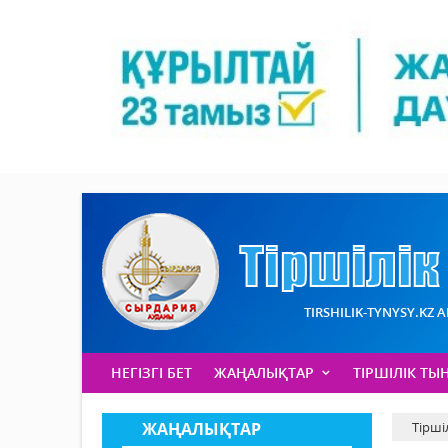
TIRSHILIK-TYNYSY.KZ 
НЕГІЗГІ БЕТ
ЖАҢАЛЫҚТАР
ТІРШІЛІК ТЫ
ЖАҢАЛЫҚТАР
Тірші