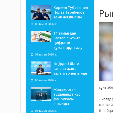
Кирилл Тубаев пен
Ры
Полат Төребеков
Азия чемпионы
06 тамыз 2026 ж.
14 тамыздан
бастап еGov-та
цифрлық
құжаттарды алу
06 тамыз 2026 ж.
Өңірдегі білім
сапасы жаңа
талаптар негізінде
06 тамыз 2026 ж.
күнтізб
Жаңақорған
ауданында құс
фабрикасы
Әйелдер
ашылды
Шанхайд
Швейца
06 тамыз 2026 ж.