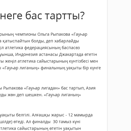
неге бас тартты?
рының чемпионы Ольга Рыпакова «Гауһар
 қатыспайтын болды, деп хабарлайды
ңіл атлетика федерациясының баспасөз
уынша, Индонезия астанасы Джакартада өтетін
ы жеңіл атлетика сайыстарының күнтізбесі мен
 «Гауһар лиганың» финалының уақыты бір күнге
 Рыпакова «Гауһар лигадан» бас тартып, Азия
ды жөн деп шешкен. «Гауһар лиганың»
уақыты белгілі. Алғашқы жарыс - 12 мамырда
шілде) өтеді. Ал финалды 30 тамыз күні
тлетика сайыстарының өтетін уақытын