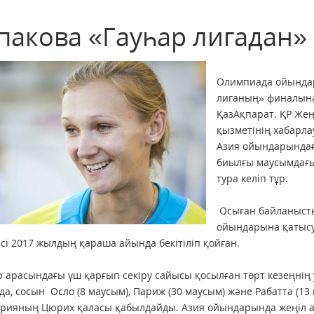
пакова «Гауһар лигадан» 
Олимпиада ойында
лиганың» финалына
ҚазАқпарат. ҚР Же
қызметінің хабарла
Азия ойындарындағ
биылғы маусымдағы
тура келіп тұр.
Осыған байланысты
ойындарына қатысу
есі 2017 жылдың қараша айында бекітіліп қойған.
 арасындағы үш қарғып секіру сайысы қосылған төрт кезеңнің 
а, сосын Осло (8 маусым), Париж (30 маусым) және Рабатта (13 
рияның Цюрих қаласы қабылдайды. Азия ойындарында жеңіл а