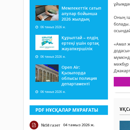
ұйымдас
Мемлекеттік сатып
алулар бойынша
Оның іш
2026 жылдың
болады
06 тамыз 2026 ж.
осындай
Құрылтай – елдің
ертеңі үшін ортақ
«Амал ж
жауапкершілік
додасын
06 тамыз 2026 ж.
мүмкінд
мәжбүр 
Open Air:
Джакарт
Қызылорда
облысы полиция
департаменті
06 тамыз 2026 ж.
ҰҚС
PDF НҰСҚАЛАР МҰРАҒАТЫ
04 тамыз 2026 ж.
№58 газет