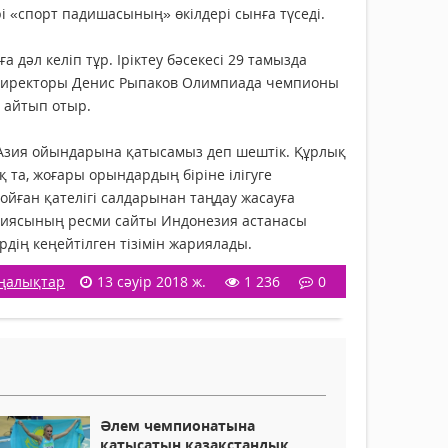
 «спорт падишасының» өкілдері сынға түседі.
дәл келіп тұр. Іріктеу бәсекесі 29 тамызда
 директоры Денис Рыпаков Олимпиада чемпионы
 айтып отыр.
е, Азия ойындарына қатысамыз деп шештік. Құрлық
 та, жоғары орындардың біріне ілігуге
ойған қателігі салдарынан таңдау жасауға
ерациясының ресми сайты Индонезия астанасы
дің кеңейтілген тізімін жариялады.
ңалықтар
13 сәуір 2018 ж.
1 236
0
Әлем чемпионатына
қатысатын қазақстандық