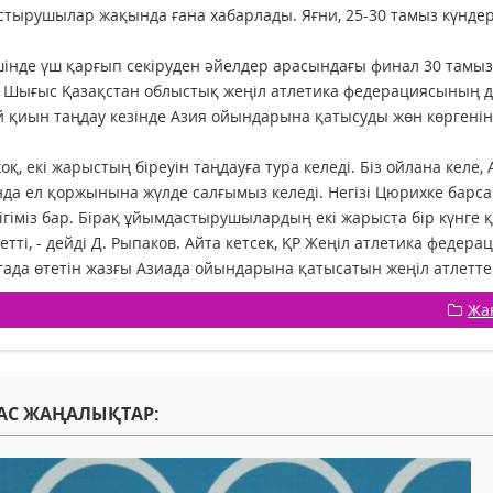
тырушылар жақында ғана хабарлады. Яғни, 25-30 тамыз күндері
інде үш қарғып секіруден әйелдер арасындағы финал 30 тамызға 
. Шығыс Қазақстан облыстық жеңіл атлетика федерациясының
 қиын таңдау кезінде Азия ойындарына қатысуды жөн көргенін
оқ, екі жарыстың біреуін таңдауға тура келеді. Біз ойлана кел
да ел қоржынына жүлде салғымыз келеді. Негізі Цюрихке барсақ
ігіміз бар. Бірақ ұйымдастырушылардың екі жарыста бір күнге қ
етті, - дейді Д. Рыпаков. Айта кетсек, ҚР Жеңіл атлетика фед
ада өтетін жазғы Азиада ойындарына қатысатын жеңіл атлеттер
Жа
АС ЖАҢАЛЫҚТАР: