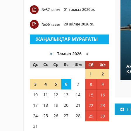
01 тамыз 2026 ж.
№57 газет
28 шілде 2026 ж.
№56 газет
ЖАҢАЛЫҚТАР МҰРАҒАТЫ
«
Тамыз 2026 »
Дс
Сс
Ср
Бс
Жм
Сб
Жс
А
Қ
1
2
3
4
5
6
7
8
9
10
11
12
13
14
15
16
17
18
19
20
21
22
23
Пі
24
25
26
27
28
29
30
31