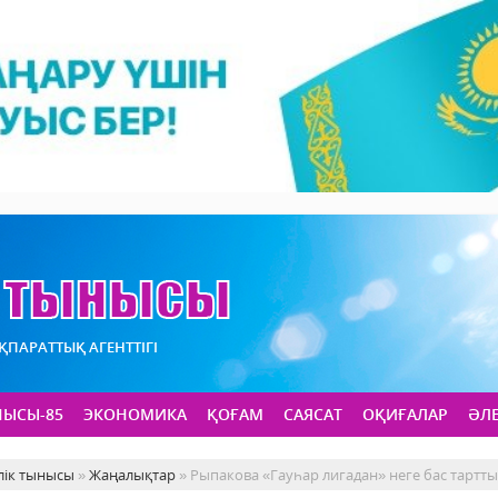
АҚПАРАТТЫҚ АГЕНТТІГІ
НЫСЫ-85
ЭКОНОМИКА
ҚОҒАМ
САЯСАТ
ОҚИҒАЛАР
ӘЛ
лік тынысы
»
Жаңалықтар
» Рыпакова «Гауһар лигадан» неге бас тартты