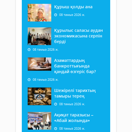
Құрыш қолды ана
08 тамыз 2026 ж.
Құрылыс саласы аудан
экономикасына серпін
берді
08 тамыз 2026 ж.
Азаматтардың
банкроттығында
қандай өзгеріс бар?
08 тамыз 2026 ж.
Шежірелі тарихтың
тамыры терең
08 тамыз 2026 ж.
Ақиқат таразысы –
«Абай жолында»
08 тамыз 2026 ж.