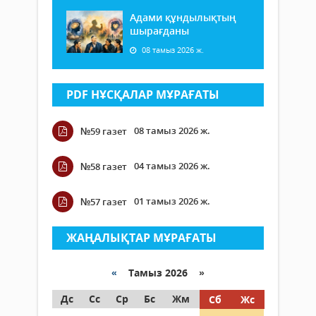
Адами құндылықтың
шырағданы
08 тамыз 2026 ж.
PDF НҰСҚАЛАР МҰРАҒАТЫ
08 тамыз 2026 ж.
№59 газет
04 тамыз 2026 ж.
№58 газет
01 тамыз 2026 ж.
№57 газет
ЖАҢАЛЫҚТАР МҰРАҒАТЫ
«
Тамыз 2026 »
Дс
Сс
Ср
Бс
Жм
Сб
Жс