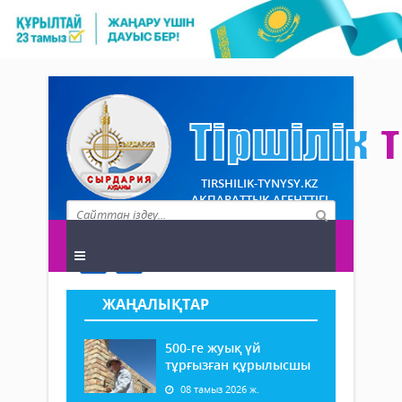
TIRSHILIK-TYNYSY.KZ
АҚПАРАТТЫҚ АГЕНТТІГІ
ЖАҢАЛЫҚТАР
500-ге жуық үй
тұрғызған құрылысшы
08 тамыз 2026 ж.