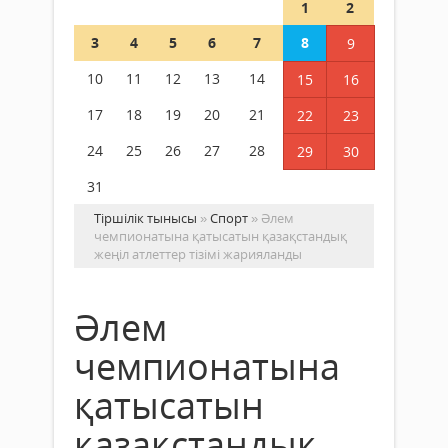
1
2
3
4
5
6
7
8
9
10
11
12
13
14
15
16
17
18
19
20
21
22
23
24
25
26
27
28
29
30
31
Тіршілік тынысы
»
Спорт
» Әлем
чемпионатына қатысатын қазақстандық
жеңіл атлеттер тізімі жарияланды
Әлем
чемпионатына
қатысатын
қазақстандық