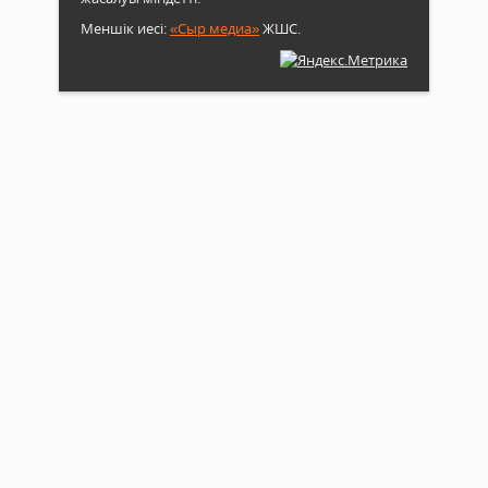
Меншік иесі:
«Сыр медиа»
ЖШС.