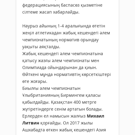
федерациясының баспасөз қызметіне
сілтеме жасап хабарлайды.
Наурыз айының 1-4 аралығында өтетін
жеңіл атлетикадан жабық кешендегі әлем
чемпионатының норматив орындау
уақыты аяқталды.
Жабық кешендегі әлем чемпионатына
қатысу жазғы әлем чемпионаты мен
Олимпиада ойындарынан да қиын.
Өйткені мұнда нормативтің көрсеткіштері
өте жоғары.
Биылғы әлем чемпионатын
Ұлыбританияның Бирмингем қаласы
қабылдайды. Қазақстан 400 метрге
жүгіретіндерге сенім артатын болады.
Ерлерден ел намысын жалғыз
Михаил
Литвин
қорғайды. Ол 2017 жылы
Ашхабадта өткен жабық кешендегі Азия