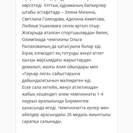
көрсетеді. Ұлттық құраманың бапкерлер
штабы эстафетада – Элина Михина,
Светлана Голендова, Аделина Ахметова,
Любоьв Ушаковаға сенім артып отыр.
Жоғарыда аталған спортшылардан бөлек,
Олимпиада чемпионы Ольга
Рыпакованың да қатысуына болар еді.
Бірақ еліміздегі ең титулды жеңіл атлет
қысқы маусымдағы жарыстардан
демалып, жазғы Азия ойындары мен
«Гауһар лига» сайыстарына
дайындалатынын мәлімдеген еді.
Еске сала кетейік, жеңіл атлетикадан
жабық кешендегі әлем чемпионаты 1-4
наурыз аралығында Бирмингем
қаласында өтеді. Чемпионатта ерлер мен
әйелдер арасындағы 26 медаль жиынтығы
сарапқа салынады.