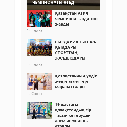
ЧЕМПИОНАТЫ ӨТЕДІ
Қазақстан Азия
чемпионатында топ
жарды
Спорт
СЫРДАРИЯНЫҢ ҰЛ-
ҚЫЗДАРЫ –
СПОРТТЫҢ
ЖҰЛДЫЗДАРЫ
Спорт
Қазақстанның үздік
жеңіл атлеттері
марапатталды
Спорт
19 жастағы
қазақстандық гір
тасын көтеруден
әлем чемпионы
атанды