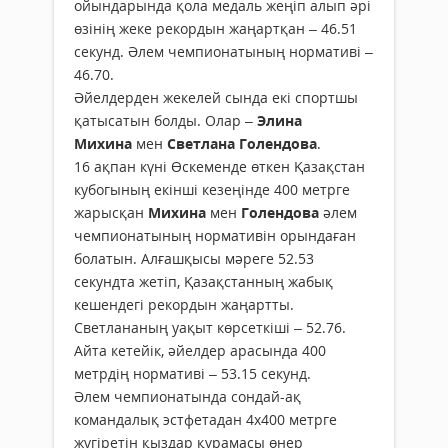
ойындарында қола медаль жеңіп алып әрі
өзінің жеке рекордын жаңартқан – 46.51
секунд. Әлем чемпионатының нормативі –
46.70.
Әйелдерден жекелей сында екі спортшы
қатысатын болды. Олар –
Элина
Михина
мен
Светлана Голендова
.
16 ақпан күні Өскеменде өткен Қазақстан
кубогының екінші кезеңінде 400 метрге
жарысқан
Михина
мен
Голендова
әлем
чемпионатының нормативін орындаған
болатын. Алғашқысы мәреге 52.53
секундта жетіп, Қазақстанның жабық
кешендегі рекордын жаңартты.
Светлананың уақыт көрсеткіші – 52.76.
Айта кетейік, әйелдер арасында 400
метрдің нормативі – 53.15 секунд.
Әлем чемпионатында сондай-ақ
командалық эстфетадан 4х400 метрге
жүгіретін қыздар құрамасы өнер