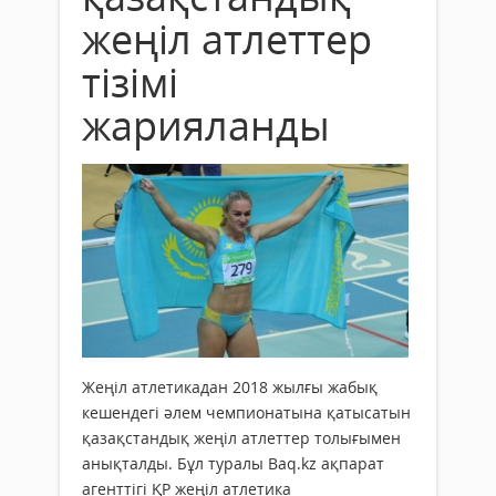
жеңіл атлеттер
тізімі
жарияланды
Жеңіл атлетикадан 2018 жылғы жабық
кешендегі әлем чемпионатына қатысатын
қазақстандық жеңіл атлеттер толығымен
анықталды. Бұл туралы Baq.kz ақпарат
агенттігі ҚР жеңіл атлетика