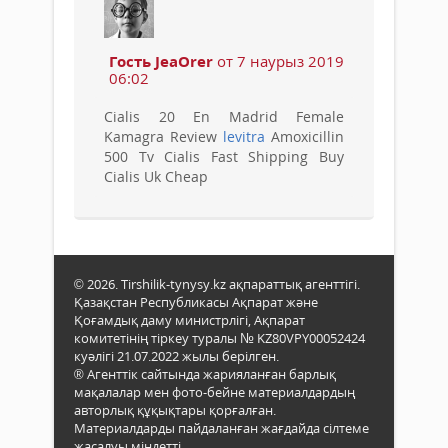
Гость JeaOrer
от 7 наурыз 2019
06:02
Cialis 20 En Madrid Female
Kamagra Review
levitra
Amoxicillin
500 Tv Cialis Fast Shipping Buy
Cialis Uk Cheap
© 2026. Tirshilik-tynysy.kz ақпараттық агенттігі.
Қазақстан Республикасы Ақпарат және
Қоғамдық даму министрлігі, Ақпарат
комитетінің тіркеу туралы № KZ80VPY00052424
куәлігі 21.07.2022 жылы берілген.
® Агенттік сайтында жарияланған барлық
мақалалар мен фото-бейне материалдардың
авторлық құқықтары қорғалған.
Материалдарды пайдаланған жағдайда сілтеме
жасалуы міндетті.