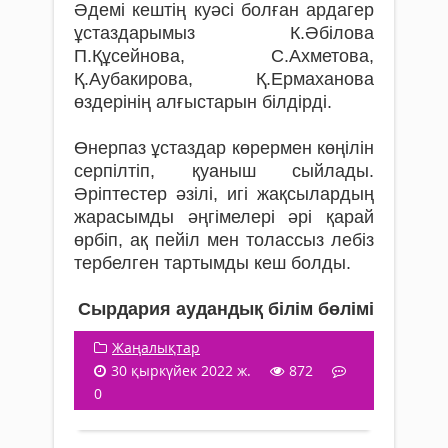
Әдемі кештің куәсі болған ардагер
ұстаздарымыз К.Әбілова
П.Құсейнова, С.Ахметова,
Қ.Аубакирова, Қ.Ермаханова
өздерінің алғыстарын білдірді.
Өнерпаз ұстаздар көрермен көңілін
серпілтіп, қуаныш сыйлады.
Әріптестер әзілі, игі жақсылардың
жарасымды әңгімелері әрі қарай
өрбіп, ақ пейіл мен толассыз лебіз
тербелген тартымды кеш болды.
Сырдария аудандық білім бөлімі
Жаңалықтар
30 қыркүйек 2022 ж.
872
0