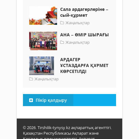
Сала ардагерлеріне –
сый-құрмет
Жаңалықтар
АНА – ӨМІР ШЫРАҒЫ
Жаңалықтар
АРДАГЕР
ҰСТАЗДАРҒА ҚҰРМЕТ
КӨРСЕТІЛДІ
Жаңалықтар
Пікір қалдыру
© 2026. Tirshilik-tynysy.kz ақпараттық агенттігі.
Қазақстан Республикасы Ақпарат және
Қоғамдық даму министрлігі, Ақпарат