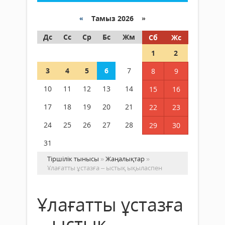
«
Тамыз 2026 »
Дс
Сс
Ср
Бс
Жм
Сб
Жс
1
2
3
4
5
6
7
8
9
10
11
12
13
14
15
16
17
18
19
20
21
22
23
24
25
26
27
28
29
30
31
Тіршілік тынысы
»
Жаңалықтар
»
Ұлағатты ұстазға – ыстық ықыласпен
Ұлағатты ұстазға
– ыстық