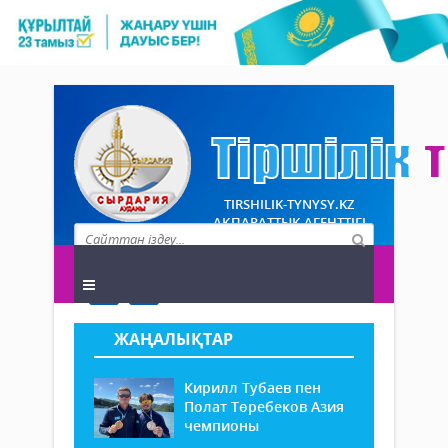
TIRSHILIK-TYNYSY.KZ
АҚПАРАТТЫҚ АГЕНТТІГІ
ЖАҢАЛЫҚТАР
Кирилл Тубаев пен
Полат Төребеков Азия
чемпионы