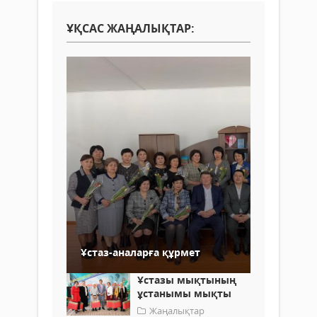
ҰҚСАС ЖАҢАЛЫҚТАР:
Ұстаз-аналарға құрмет
Ұстазы мықтының
ұстанымы мықты
Жаңалықтар