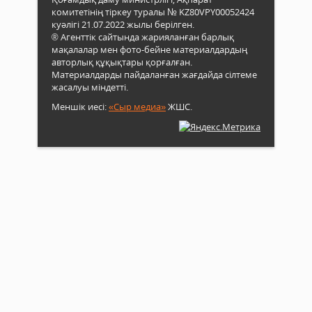
комитетінің тіркеу туралы № KZ80VPY00052424
куәлігі 21.07.2022 жылы берілген.
® Агенттік сайтында жарияланған барлық
мақалалар мен фото-бейне материалдардың
авторлық құқықтары қорғалған.
Материалдарды пайдаланған жағдайда сілтеме
жасалуы міндетті.
Меншік иесі:
«Сыр медиа»
ЖШС.