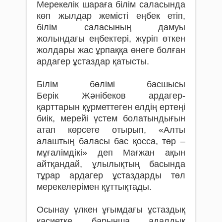
Мерекелік шараға білім саласында
көп жылдар жемісті еңбек етіп,
білім саласының дамуы
жолындағы еңбектері, жүріп өткен
жолдары жас ұрпаққа өнеге болған
ардагер ұстаздар қатысты.
Білім бөлімі басшысы
Берік
Жәнібеков
ардагер-
қарттарын құрметтеген елдің ертеңі
биік, мерейі үстем болатындығын
атап көрсете отырып, «Алты
алаштың баласы бас қосса, төр –
мұғалімдікі» деп Мағжан ақын
айтқандай, ұлылықтың басында
тұрар ардагер ұстаздарды төл
мерекелерімен құттықтады.
Осынау үлкен ұғымдағы ұстаздық
қасиетке барынша адалдық