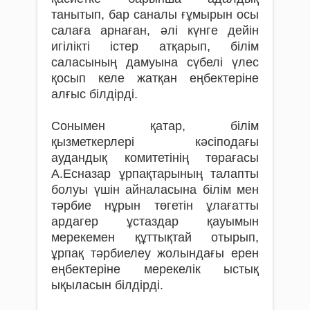
танытып, бар саналы ғұмырын осы
салаға арнаған, әлі күнге дейін
игілікті істер атқарып, білім
саласының дамуына сүбелі үлес
қосып келе жатқан еңбектеріне
алғыс білдірді.
Сонымен қатар, білім
қызметкерлері кәсіподағы
аудандық комитетінің төрағасы
А.Есназар ұрпақтарының талапты
болуы үшін айналасына білім мен
тәрбие нұрын төгетін ұлағатты
ардагер ұстаздар қауымын
мерекемен құттықтай отырып,
ұрпақ тәрбиелеу жолындағы ерен
еңбектеріне мерекелік ыстық
ықыласын білдірді.