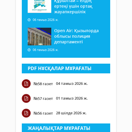
Құрылтай – елдің
ертеңі үшін ортақ
жауапкершілік
06 тамыз 2026 ж.
Open Air: Қызылорда
облысы полиция
департаменті
06 тамыз 2026 ж.
PDF НҰСҚАЛАР МҰРАҒАТЫ
04 тамыз 2026 ж.
№58 газет
01 тамыз 2026 ж.
№57 газет
28 шілде 2026 ж.
№56 газет
ЖАҢАЛЫҚТАР МҰРАҒАТЫ