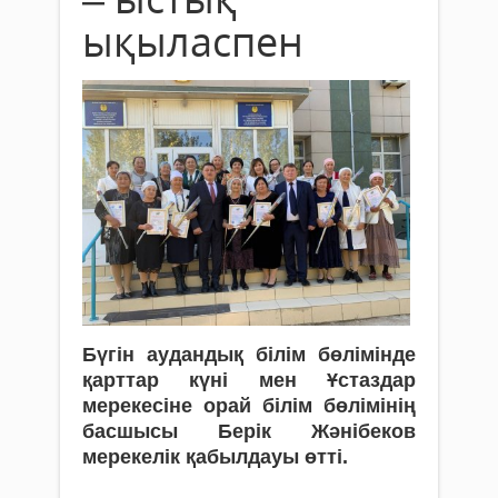
ықыласпен
Бүгін аудандық білім бөлімінде
қарттар күні мен Ұстаздар
мерекесіне орай білім бөлімінің
басшысы
Берік
Жәнібеков
мерекелік қабылдауы өтті.