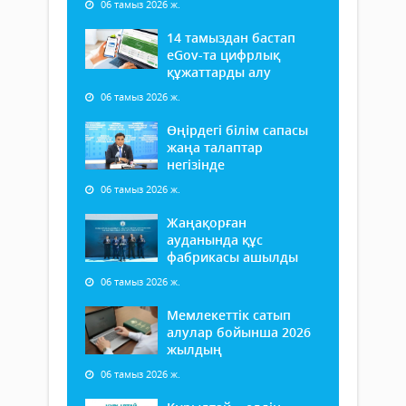
06 тамыз 2026 ж.
14 тамыздан бастап
еGov-та цифрлық
құжаттарды алу
06 тамыз 2026 ж.
Өңірдегі білім сапасы
жаңа талаптар
негізінде
06 тамыз 2026 ж.
Жаңақорған
ауданында құс
фабрикасы ашылды
06 тамыз 2026 ж.
Мемлекеттік сатып
алулар бойынша 2026
жылдың
06 тамыз 2026 ж.