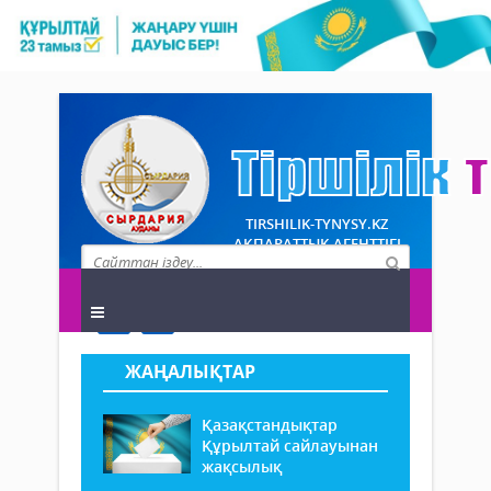
TIRSHILIK-TYNYSY.KZ
АҚПАРАТТЫҚ АГЕНТТІГІ
ЖАҢАЛЫҚТАР
Қазақстандықтар
Құрылтай сайлауынан
жақсылық