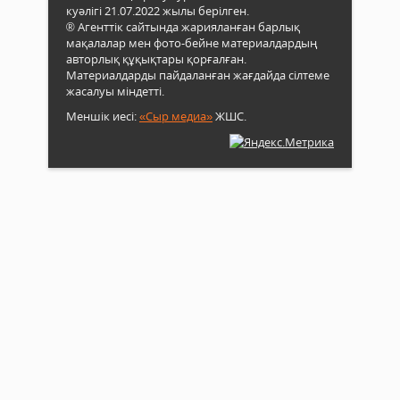
куәлігі 21.07.2022 жылы берілген.
® Агенттік сайтында жарияланған барлық
мақалалар мен фото-бейне материалдардың
авторлық құқықтары қорғалған.
Материалдарды пайдаланған жағдайда сілтеме
жасалуы міндетті.
Меншік иесі:
«Сыр медиа»
ЖШС.