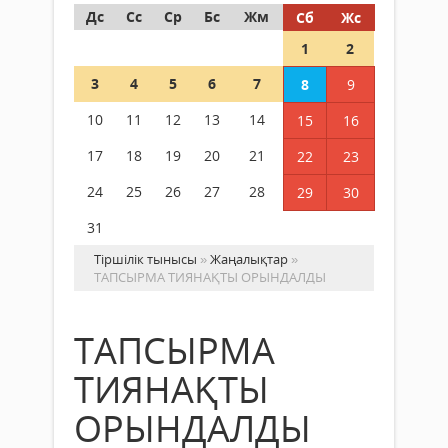
Дс
Сс
Ср
Бс
Жм
Сб
Жс
1
2
3
4
5
6
7
8
9
10
11
12
13
14
15
16
17
18
19
20
21
22
23
24
25
26
27
28
29
30
31
Тіршілік тынысы
»
Жаңалықтар
»
ТАПСЫРМА ТИЯНАҚТЫ ОРЫНДАЛДЫ
ТАПСЫРМА
ТИЯНАҚТЫ
ОРЫНДАЛДЫ