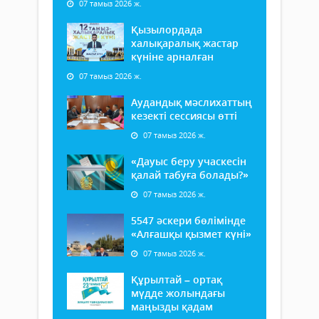
07 тамыз 2026 ж.
Қызылордада
халықаралық жастар
күніне арналған
07 тамыз 2026 ж.
Аудандық мәслихаттың
кезекті сессиясы өтті
07 тамыз 2026 ж.
«Дауыс беру учаскесін
қалай табуға болады?»
07 тамыз 2026 ж.
5547 әскери бөлімінде
«Алғашқы қызмет күні»
07 тамыз 2026 ж.
Құрылтай – ортақ
мүдде жолындағы
маңызды қадам