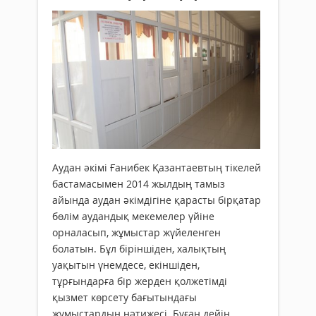
Аудан әкімі Ғанибек Қазантаевтың тікелей
бас­тамасымен 2014 жылдың тамыз
айында аудан әкімдігіне қарасты бірқатар
бөлім аудандық мекемелер үйіне
орналасып, жұмыстар жүйеленген
болатын. Бұл біріншіден, халықтың
уақытын үнемдесе, екіншіден,
тұрғындарға бір жерден қолжетімді
қызмет көрсету бағытындағы
жұмыстардың нәтижесі. Бұған дейін