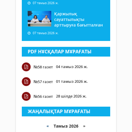
07 тамыз 2026 ж.
Қаржылық
сауаттылықты
арттыруға бағытталған
07 тамыз 2026 ж.
PDF НҰСҚАЛАР МҰРАҒАТЫ
04 тамыз 2026 ж.
№58 газет
01 тамыз 2026 ж.
№57 газет
28 шілде 2026 ж.
№56 газет
ЖАҢАЛЫҚТАР МҰРАҒАТЫ
«
Тамыз 2026 »