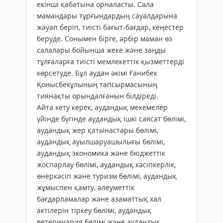
екінші қабатына орналасты. Сала
мамандары тұрғындардың сауалдарына
жауап беріп, тиісті бағыт-бағдар, кеңестер
беруде. Сонымен бірге, әрбір маман өз
салалары бойынша жеке және заңды
тұлғаларға тиісті мемлекеттік қызметтерді
көрсетуде. Бұл аудан әкімі Ғанибек
Қонысбекұлының тапсырмасының
тиянақты орындалғанын білдіреді.
Айта кету керек, аудандық мекемелер
үйінде бүгінде аудандық ішкі саясат бөлімі,
аудандық жер қатынастары бөлімі,
аудандық ауылшаруашылығы бөлімі,
аудандық экономика және бюджеттік
жоспарлау бөлімі, аудандық кәсіпкерлік,
өнеркәсіп және туризм бөлімі, аудандық
жұмыспен қамту, әлеуметтік
бағдарламалар және азаматтық хал
актілерін тіркеу бөлімі, аудандық
ветеринария бөлімі және аудандық