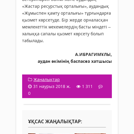
«Жастар ресурстық орталығы», аудандық
«Жұмыспен қамту орталығы» тұрғындарға
қызмет көрсетуде. Бір жерде орналасқан
мемлекеттік мекемелердің басты міндеті –
халыққа сапалы қызмет көрсету болып
табылады.
А.ИБРАГИМҰЛЫ,
аудан әкімінің баспасөз хатшысы
Жаңалықтар
31 наурыз 2018 ж.
1 311
0
ҰҚСАС ЖАҢАЛЫҚТАР: