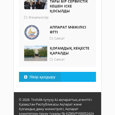
ТАҒЫ БІР СЕРВИСТІК
КЕШЕН ІСКЕ
ҚОСЫЛДЫ
Жаңалықтар
АППАРАТ МӘЖІЛІСІ
ӨТТІ
Саясат
ҚОҒАМДЫҚ КЕҢЕСТЕ
ҚАРАЛДЫ
Саясат
Пікір қалдыру
© 2026. Tirshilik-tynysy.kz ақпараттық агенттігі.
Қазақстан Республикасы Ақпарат және
Қоғамдық даму министрлігі, Ақпарат
комитетінің тіркеу туралы № KZ80VPY00052424