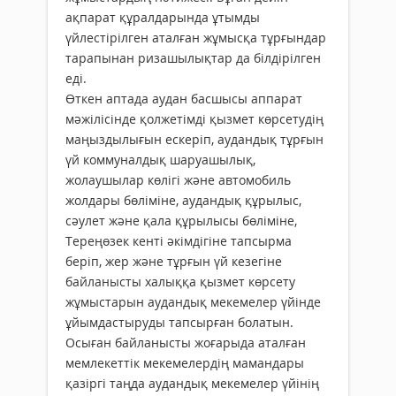
ақпарат құралдарында ұтымды
үйлестірілген аталған жұмысқа тұрғындар
тарапынан ризашылықтар да білдірілген
еді.
Өткен аптада аудан басшысы аппарат
мәжілісінде қолжетімді қызмет көрсетудің
маңыздылығын ескеріп, аудандық тұрғын
үй коммуналдық шаруашылық,
жолаушылар көлігі және автомобиль
жолдары бөліміне, аудандық құрылыс,
сәулет және қала құрылысы бөліміне,
Тереңөзек кенті әкімдігіне тапсырма
беріп, жер және тұрғын үй кезегіне
байланысты халыққа қызмет көрсету
жұмыстарын аудандық мекемелер үйінде
ұйымдастыруды тапсырған болатын.
Осыған байланысты жоғарыда аталған
мемлекеттік мекемелердің мамандары
қазіргі таңда аудандық мекемелер үйінің