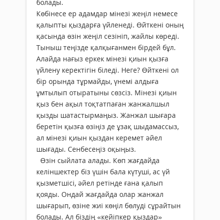
болады.
Көбінесе ер адамдар мінезі жеңіл немесе
қалыпты қыздарға үйленеді. Өйткені оның
қасында өзін жеңіл сезініп, жайлы көреді.
Тыныш теңізде қалқығанмен бірдей бұл.
Алайда нағыз еркек мінезі қиын қызға
үйлену керектігін біледі. Неге? Өйткені ол
бір орында тұрмайды, үнемі алдыға
ұмтылып отыратыны сөзсіз. Мінезі қиын
қыз бен ақыл тоқтатпаған жанжалшыл
қызды шатастырмаңыз. Жанжал шығара
беретін қызға өзіңіз де ұзақ шыдамассыз,
ал мінезі қиын қыздан керемет әйел
шығады. Сенбесеңіз оқыңыз.
Өзін сыйлата алады. Көп жағдайда
келіншектер біз үшін бала күтуші, ас үй
қызметшісі, әйел ретінде ғана қалып
қояды. Ондай жағдайда олар жанжал
шығарып, өзіне жиі көңіл бөлуді сұрайтын
болады. Ал біздің «кейіпкер қыздар»