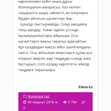
көрінгенімен кейін оның дұрыс
болғандығын аңғарасыз. Кез келген
тақырыпта ашық сөйлесіп, өз пікірлерін
бірден айтатын қасиеттері бар.
Ішіңізді пыстырмайды. Олар эмоцияға
толы жандар. Үнемі ізденіс үстінде.
Қызығушылықтары айрықша. Осы
қасиеттерін жақсы тарапқа жұмсайтын
бұл қыздардан жақсы әйел шығатындығы
сөзсіз. Осы айтылған кеңестерге құлақ аса
отырып өмірлік жар таңдауда ісіңізді алға
бастырып, сізге қолдау көрсететін әйелді
таңдауға тырысыңыз.
Еlana.kz
Жаңалықтар
30 наурыз 2018 ж.
3 784
0