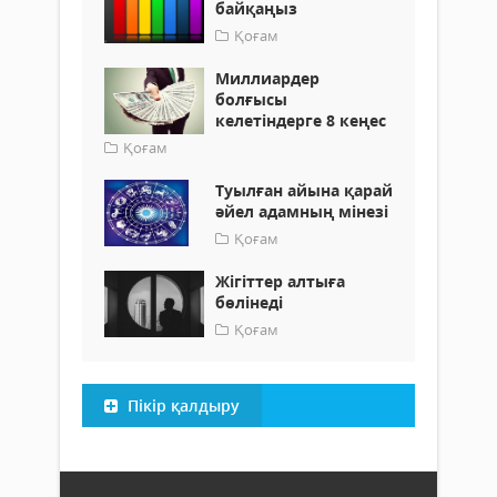
байқаңыз
Қоғам
Миллиардер
болғысы
келетіндерге 8 кеңес
Қоғам
Туылған айына қарай
әйел адамның мінезі
Қоғам
Жігіттер алтыға
бөлінеді
Қоғам
Пікір қалдыру