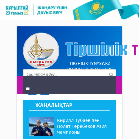
TIRSHILIK-TYNYSY.KZ
АҚПАРАТТЫҚ АГЕНТТІГІ
ЖАҢАЛЫҚТАР
Кирилл Тубаев пен
Полат Төребеков Азия
чемпионы