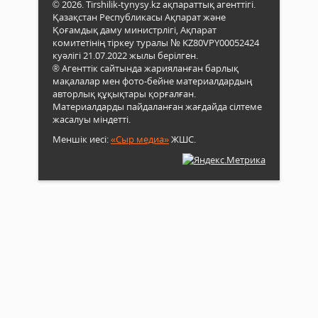
© 2026. Tirshilik-tynysy.kz ақпараттық агенттігі.
Қазақстан Республикасы Ақпарат және
Қоғамдық даму министрлігі, Ақпарат
комитетінің тіркеу туралы № KZ80VPY00052424
куәлігі 21.07.2022 жылы берілген.
® Агенттік сайтында жарияланған барлық
мақалалар мен фото-бейне материалдардың
авторлық құқықтары қорғалған.
Материалдарды пайдаланған жағдайда сілтеме
жасалуы міндетті.
Меншік иесі:
«Сыр медиа»
ЖШС.