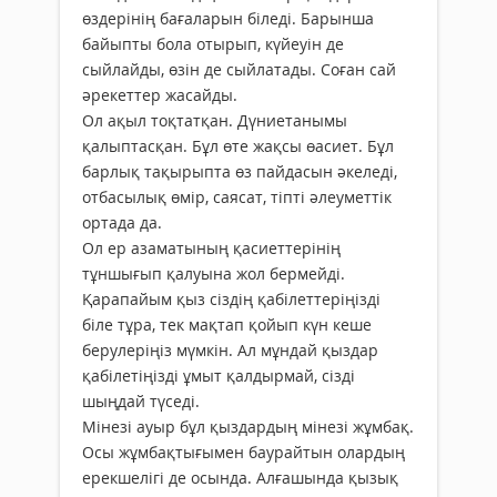
өздерінің бағаларын біледі. Барынша
байыпты бола отырып, күйеуін де
сыйлайды, өзін де сыйлатады. Соған сай
әрекеттер жасайды.
Ол ақыл тоқтатқан. Дүниетанымы
қалыптасқан. Бұл өте жақсы өасиет. Бұл
барлық тақырыпта өз пайдасын әкеледі,
отбасылық өмір, саясат, тіпті әлеуметтік
ортада да.
Ол ер азаматының қасиеттерінің
тұншығып қалуына жол бермейді.
Қарапайым қыз сіздің қабілеттеріңізді
біле тұра, тек мақтап қойып күн кеше
берулеріңіз мүмкін. Ал мұндай қыздар
қабілетіңізді ұмыт қалдырмай, сізді
шыңдай түседі.
Мінезі ауыр бұл қыздардың мінезі жұмбақ.
Осы жұмбақтығымен баурайтын олардың
ерекшелігі де осында. Алғашында қызық