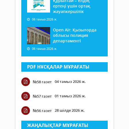
Құрылтай – елдің
ертеңі үшін ортақ
жауапкершілік
06 тамыз 2026 ж.
Open Air: Қызылорда
облысы полиция
департаменті
06 тамыз 2026 ж.
PDF НҰСҚАЛАР МҰРАҒАТЫ
04 тамыз 2026 ж.
№58 газет
01 тамыз 2026 ж.
№57 газет
28 шілде 2026 ж.
№56 газет
ЖАҢАЛЫҚТАР МҰРАҒАТЫ