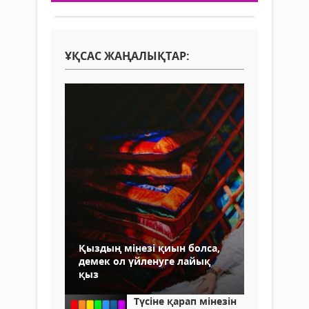
ҰҚСАС ЖАҢАЛЫҚТАР:
Қыздың мінезі қиын болса,
демек ол үйленуге лайық
қыз
Түсіне қарап мінезін