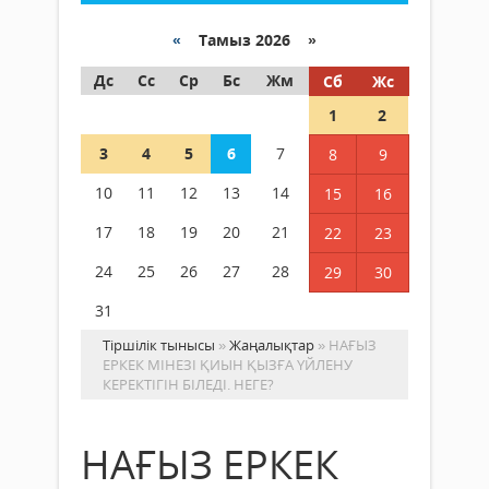
«
Тамыз 2026 »
Дс
Сс
Ср
Бс
Жм
Сб
Жс
1
2
3
4
5
6
7
8
9
10
11
12
13
14
15
16
17
18
19
20
21
22
23
24
25
26
27
28
29
30
31
Тіршілік тынысы
»
Жаңалықтар
» НАҒЫЗ
ЕРКЕК МІНЕЗІ ҚИЫН ҚЫЗҒА ҮЙЛЕНУ
КЕРЕКТІГІН БІЛЕДІ. НЕГЕ?
НАҒЫЗ ЕРКЕК