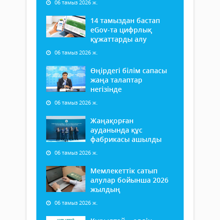
06 тамыз 2026 ж.
14 тамыздан бастап
еGov-та цифрлық
құжаттарды алу
06 тамыз 2026 ж.
Өңірдегі білім сапасы
жаңа талаптар
негізінде
06 тамыз 2026 ж.
Жаңақорған
ауданында құс
фабрикасы ашылды
06 тамыз 2026 ж.
Мемлекеттік сатып
алулар бойынша 2026
жылдың
06 тамыз 2026 ж.