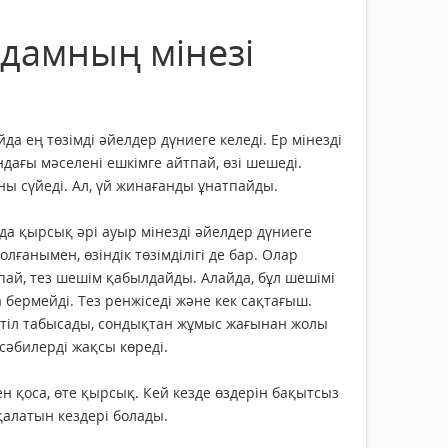
адамның мінезі
да ең төзімді әйелдер дүниеге келеді. Ер мінезді
ндағы мәселені ешкімге айтпай, өзі шешеді.
ны сүйеді. Ал, үй жинағанды ұнатпайды.
да қырсық әрі ауыр мінезді әйелдер дүниеге
олғанымен, өзіндік төзімділігі де бар. Олар
ай, тез шешім қабылдайды. Алайда, бұл шешімі
 бермейді. Тез ренжіседі және кек сақтағыш.
тіл табысады, сондықтан жұмыс жағынан жолы
сәбилерді жақсы көреді.
н қоса, өте қырсық. Кей кезде өздерін бақытсыз
қалатын кездері болады.