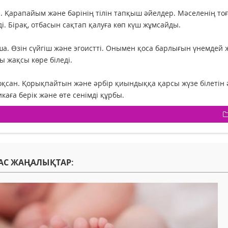
. Қарапайым және бәрінің тілін тапқыш әйелдер. Мәселенің то
і. Бірақ, отбасын сақтап қалуға көп күш жұмсайды.
а. Өзін сүйгіш және эгоистті. Онымен қоса барлығын үнемдей ж
ты жақсы көре біледі.
қсан. Қорықпайтын және әрбір қиындыққа қарсы жүзе білетін ә
каға берік және өте сенімді құрбы.
АС ЖАҢАЛЫҚТАР: