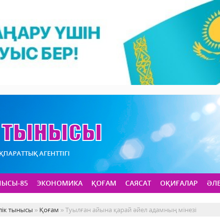
АҚПАРАТТЫҚ АГЕНТТІГІ
НЫСЫ-85
ЭКОНОМИКА
ҚОҒАМ
САЯСАТ
ОҚИҒАЛАР
ӘЛ
лік тынысы
»
Қоғам
» Туылған айына қарай әйел адамның мінезі