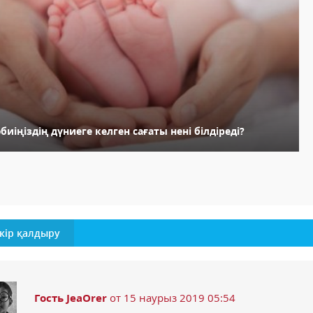
биіңіздің дүниеге келген сағаты нені білдіреді?
кір қалдыру
Гость JeaOrer
от 15 наурыз 2019 05:54