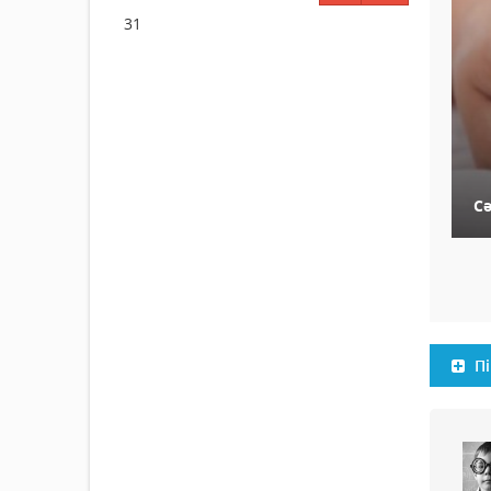
31
Сә
Пі