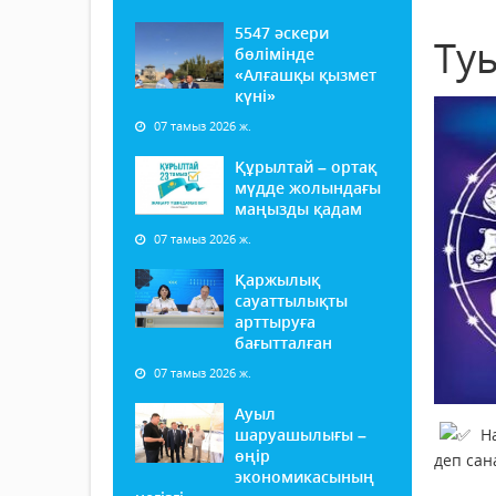
5547 әскери
Ту
бөлімінде
«Алғашқы қызмет
күні»
07 тамыз 2026 ж.
Құрылтай – ортақ
мүдде жолындағы
маңызды қадам
07 тамыз 2026 ж.
Қаржылық
сауаттылықты
арттыруға
бағытталған
07 тамыз 2026 ж.
Ауыл
шаруашылығы –
На
өңір
деп сан
экономикасының