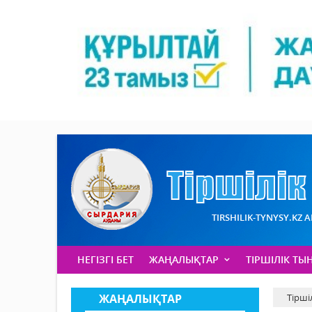
TIRSHILIK-TYNYSY.KZ 
НЕГІЗГІ БЕТ
ЖАҢАЛЫҚТАР
ТІРШІЛІК ТЫ
ЖАҢАЛЫҚТАР
Тірші