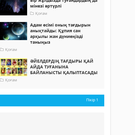
Бір жұлдызда туғандардың да
мінезі әртүрлі
Қоғам
Адам есімі оның тағдырын
анықтайды: Құпия сан
арқылы жан дүниеңізді
таныңыз
Қоғам
ӘЙЕЛДЕРДІҢ ТАҒДЫРЫ ҚАЙ
АЙДА ТУҒАНЫНА
БАЙЛАНЫСТЫ ҚАЛЫПТАСАДЫ
Қоғам
Пікір
1