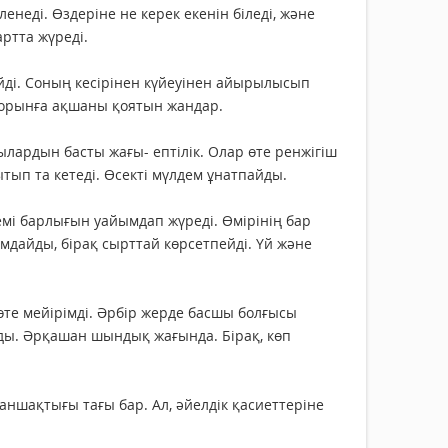
енеді. Өздеріне не керек екенін біледі, және
артта жүреді.
йді. Соның кесірінен күйеуінен айырылысып
ші орынға ақшаны қоятын жандар.
лардын басты жағы- ептілік. Олар өте ренжігіш
ытып та кетеді. Өсекті мүлдем ұнатпайды.
емі барлығын уайымдап жүреді. Өмірінің бар
ымдайды, бірақ сырттай көрсетпейді. Үй және
өте мейірімді. Әрбір жерде басшы болғысы
тады. Әрқашан шындық жағында. Бірақ, көп
ғаншақтығы тағы бар. Ал, әйелдік қасиеттеріне