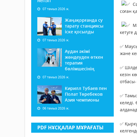
негізгі
Сә
07 тамыз 2026 ж.
соған қ
Жаңақорғанда су
Ма
тарату станциясы
іске қосылды
кетуге 
07 тамыз 2026 ж.
✅ Маусы
Аудан әкімі
және ке
жөндеуден өткен
терапия
✅ Шілде
бөлімшесінің
кезін к
07 тамыз 2026 ж.
отбасы-
Кирилл Тубаев пен
Полат Төребеков
✅ Тамыз
Азия чемпионы
келеді.
06 тамыз 2026 ж.
алданад
✅ Қыркү
PDF НҰСҚАЛАР МҰРАҒАТЫ
келгенд