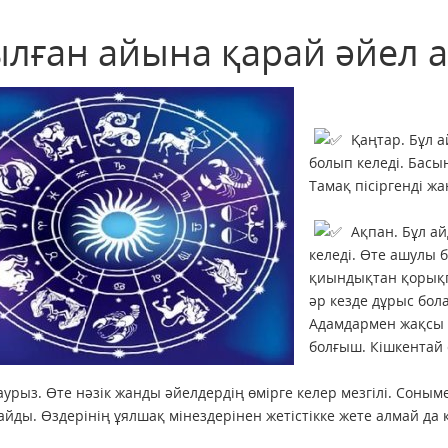
ылған айына қарай әйел 
Қаңтар. Бұл ай
болып келеді. Басы
Тамақ пісіргенді жа
Ақпан. Бұл ай
келеді. Өте ашулы б
қиындықтан қорықп
әр кезде дұрыс бола
Адамдармен жақсы 
болғыш. Кішкентай 
урыз. Өте нәзік жанды әйелдердің өмірге келер мезгілі. Соныме
айды. Өздерінің ұялшақ мінездерінен жетістікке жете алмай да 