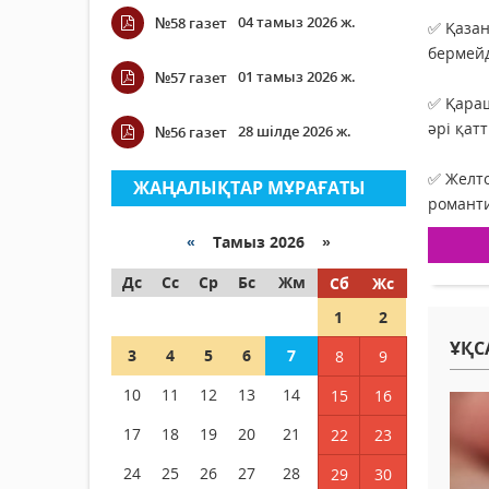
04 тамыз 2026 ж.
№58 газет
✅ Қазан
бермейд
01 тамыз 2026 ж.
№57 газет
✅ Қараш
әрі қат
28 шілде 2026 ж.
№56 газет
✅ Желто
ЖАҢАЛЫҚТАР МҰРАҒАТЫ
романти
«
Тамыз 2026 »
Дс
Сс
Ср
Бс
Жм
Сб
Жс
1
2
ҰҚС
3
4
5
6
7
8
9
10
11
12
13
14
15
16
17
18
19
20
21
22
23
24
25
26
27
28
29
30