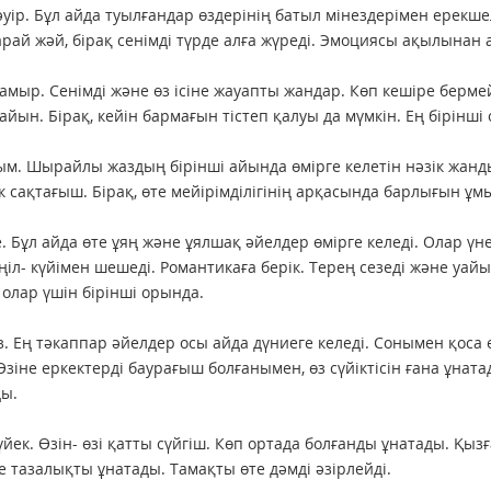
уір. Бұл айда туылғандар өздерінің батыл мінездерімен ерекшел
арай жәй, бірақ сенімді түрде алға жүреді. Эмоциясы ақылынан 
мыр. Сенімді және өз ісіне жауапты жандар. Көп кешіре берме
дайын. Бірақ, кейін бармағын тістеп қалуы да мүмкін. Ең бірін
м. Шырайлы жаздың бірінші айында өмірге келетін нәзік жанды
к сақтағыш. Бірақ, өте мейірімділігінің арқасында барлығын ұм
. Бұл айда өте ұяң және ұялшақ әйелдер өмірге келеді. Олар үн
өңіл- күйімен шешеді. Романтикаға берік. Терең сезеді және уай
 олар үшін бірінші орында.
. Ең тәкаппар әйелдер осы айда дүниеге келеді. Сонымен қоса 
 Өзіне еркектерді баурағыш болғанымен, өз сүйіктісін ғана ұна
ы.
йек. Өзін- өзі қатты сүйгіш. Көп ортада болғанды ұнатады. Қыз
е тазалықты ұнатады. Тамақты өте дәмді әзірлейді.