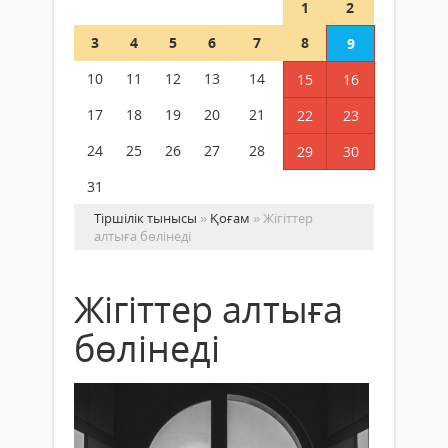
1
2
3
4
5
6
7
8
9
10
11
12
13
14
15
16
17
18
19
20
21
22
23
24
25
26
27
28
29
30
31
Тіршілік тынысы
»
Қоғам
» Жігіттер
алтыға бөлінеді
Жігіттер алтыға
бөлінеді