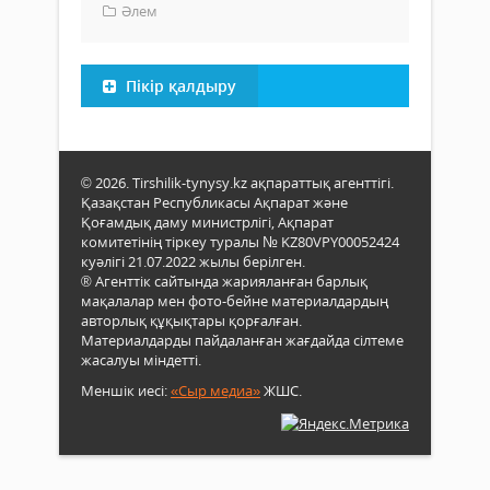
Әлем
Пікір қалдыру
© 2026. Tirshilik-tynysy.kz ақпараттық агенттігі.
Қазақстан Республикасы Ақпарат және
Қоғамдық даму министрлігі, Ақпарат
комитетінің тіркеу туралы № KZ80VPY00052424
куәлігі 21.07.2022 жылы берілген.
® Агенттік сайтында жарияланған барлық
мақалалар мен фото-бейне материалдардың
авторлық құқықтары қорғалған.
Материалдарды пайдаланған жағдайда сілтеме
жасалуы міндетті.
Меншік иесі:
«Сыр медиа»
ЖШС.