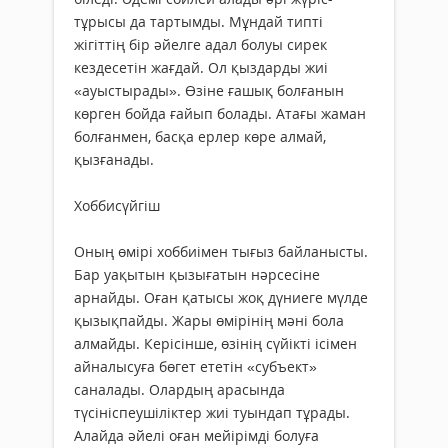
тұрысы да тартымды. Мұндай типті
жігіттің бір әйелге адал болуы сирек
кездесетін жағдай. Ол қыздарды жиі
«ауыстырады». Өзіне ғашық болғанын
көрген бойда ғайып болады. Атағы жаман
болғанмен, басқа ерлер көре алмай,
қызғанады.
Хоббисүйгіш
Оның өмірі хоббиімен тығыз байланысты.
Бар уақытын қызығатын нәрсесіне
арнайды. Оған қатысы жоқ дүниеге мүлде
қызықпайды. Жары өмірінің мәні бола
алмайды. Керісінше, өзінің сүйікті ісімен
айналысуға бөгет ететін «субъект»
саналады. Олардың арасында
түсініспеушіліктер жиі туындап тұрады.
Алайда әйелі оған мейірімді болуға