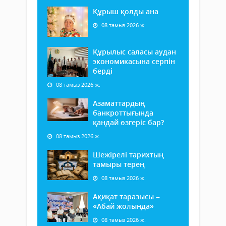
Құрыш қолды ана
08 тамыз 2026 ж.
Құрылыс саласы аудан
экономикасына серпін
берді
08 тамыз 2026 ж.
Азаматтардың
банкроттығында
қандай өзгеріс бар?
08 тамыз 2026 ж.
Шежірелі тарихтың
тамыры терең
08 тамыз 2026 ж.
Ақиқат таразысы –
«Абай жолында»
08 тамыз 2026 ж.