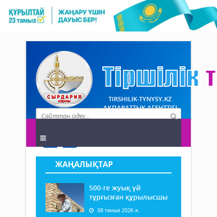
TIRSHILIK-TYNYSY.KZ
АҚПАРАТТЫҚ АГЕНТТІГІ
ЖАҢАЛЫҚТАР
500-ге жуық үй
тұрғызған құрылысшы
08 тамыз 2026 ж.