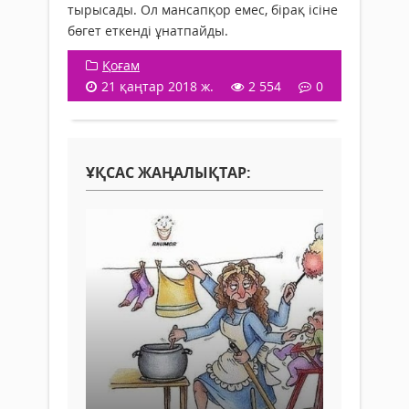
тырысады. Ол мансапқор емес, бірақ ісіне
бөгет еткенді ұнатпайды.
Қоғам
21 қаңтар 2018 ж.
2 554
0
ҰҚСАС ЖАҢАЛЫҚТАР: