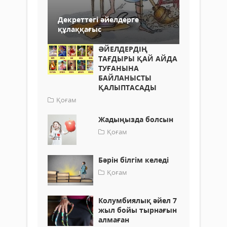
Декреттегі әйелдерге
құлаққағыс
ӘЙЕЛДЕРДІҢ
ТАҒДЫРЫ ҚАЙ АЙДА
ТУҒАНЫНА
БАЙЛАНЫСТЫ
ҚАЛЫПТАСАДЫ
Қоғам
Жадыңызда болсын
Қоғам
Бәрін білгім келеді
Қоғам
Колумбиялық әйел 7
жыл бойы тырнағын
алмаған