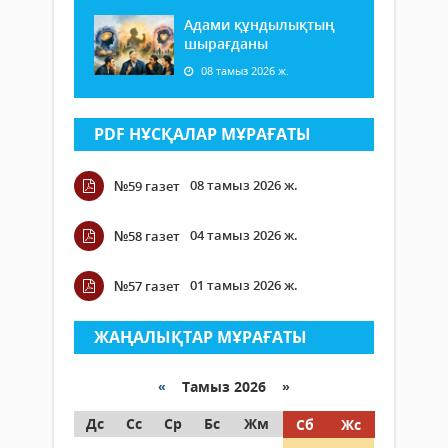
Адами құндылықтың
шырағданы
08 тамыз 2026 ж.
PDF НҰСҚАЛАР МҰРАҒАТЫ
08 тамыз 2026 ж.
№59 газет
04 тамыз 2026 ж.
№58 газет
01 тамыз 2026 ж.
№57 газет
ЖАҢАЛЫҚТАР МҰРАҒАТЫ
«
Тамыз 2026 »
Дс
Сс
Ср
Бс
Жм
Сб
Жс