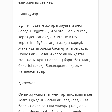
өзін жалғыз сезінеді.
Билікқұмар
Бұл тип әдетте жоғары лауазым иесі
болады. Жұрттың бәрі оған бас иіп келуі
керек деп санайды. Кімге не істеу
керектігін бұйырғанды жақсы көреді.
Жанындағы әйелді басынуға тырысады.
Өзіне бағынбаған әйелге ашуы қатты.
Жан-жағындағы нәрсенің бәрін бақылап,
билегісі келеді. Балаларымен қарым-
қатынасы ауыр.
Қызқұмар
Оның жұмсақтығы мен тартымдылығы кез
келген қыздың басын айналдырады. Ол
барлық әйел затына ұнаудың жолдарын
біледі. Әдемі сөйлей алады әрі жүріс-