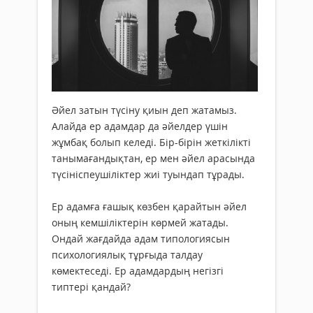
Әйел затын түсіну қиын деп жатамыз.
Алайда ер адамдар да әйелдер үшін
жұмбақ болып келеді. Бір-бірін жеткілікті
танымағандықтан, ер мен әйел арасында
түсініспеушіліктер жиі туындап тұрады.
Ер адамға ғашық көзбен қарайтын әйел
оның кемшіліктерін көрмей жатады.
Ондай жағдайда адам типологиясын
психологиялық тұрғыда талдау
көмектеседі. Ер адамдардың негізгі
типтері қандай?