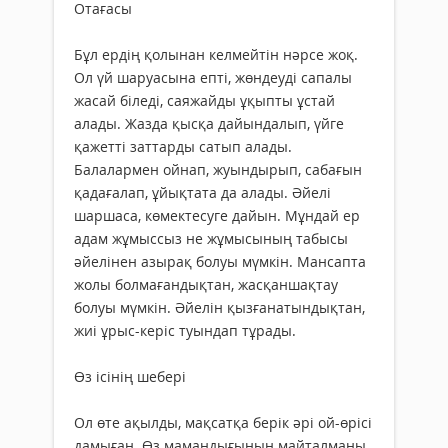
Отағасы
Бұл ердің қолынан келмейтін нәрсе жоқ.
Ол үй шаруасына епті, жөндеуді сапалы
жасай біледі, саяжайды ұқыпты ұстай
алады. Жазда қысқа дайындалып, үйге
қажетті заттарды сатып алады.
Балалармен ойнап, жуындырып, сабағын
қадағалап, ұйықтата да алады. Әйелі
шаршаса, көмектесуге дайын. Мұндай ер
адам жұмыссыз не жұмысының табысы
әйелінен азырақ болуы мүмкін. Мансапта
жолы болмағандықтан, жасқаншақтау
болуы мүмкін. Әйелін қызғанатындықтан,
жиі ұрыс-керіс туындап тұрады.
Өз ісінің шебері
Ол өте ақылды, мақсатқа берік әрі ой-өрісі
дамыған. Өз мамандығының майталманы.