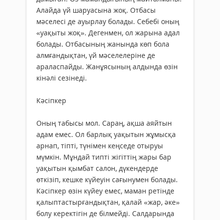
Алайда үй шаруасына жоқ. Отбасы
мәселесі де ауырлау болады. Себебі оның
«уақыты жоқ». Дегенмен, ол жарына адал
болады. Отбасының жанында көп бола
алмғандықтан, үй мәселелеріне де
араласпайды. Жанұясының алдында өзін
кінәлі сезінеді.
Кәсіпкер
Оның табысы мол. Сараң, ақша аяйтын
адам емес. Ол барлық уақытын жұмысқа
арнап, тіпті, түнімен кеңседе отыруы
мүмкін. Мұндай типті жігіттің жары бар
уақытын қымбат салон, дүкендерде
өткізіп, кешке күйеуін сағынумен болады.
Кәсіпкер өзін күйеу емес, маман ретінде
қалыптастырғандықтан, қалай «жар, әке»
болу керектігін де білмейді. Салдарында