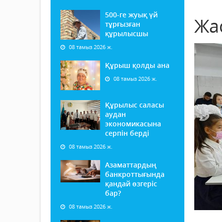
500-ге жуық үй
Жас
тұрғызған
құрылысшы
08 тамыз 2026 ж.
Құрыш қолды ана
08 тамыз 2026 ж.
Құрылыс саласы
аудан
экономикасына
серпін берді
08 тамыз 2026 ж.
Азаматтардың
банкроттығында
қандай өзгеріс
бар?
08 тамыз 2026 ж.