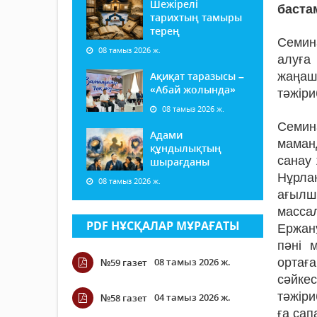
Шежірелі
баста
тарихтың тамыры
терең
Семин
08 тамыз 2026 ж.
алуға
Ақиқат таразысы –
жаңаш
«Абай жолында»
тәжіри
08 тамыз 2026 ж.
Семин
Адами
маман
құндылықтың
санау
шырағданы
Нұрла
08 тамыз 2026 ж.
ағылш
массал
PDF НҰСҚАЛАР МҰРАҒАТЫ
Ержан
пәні 
08 тамыз 2026 ж.
ортаға
№59 газет
сәйке
тәжіри
04 тамыз 2026 ж.
№58 газет
ға сап