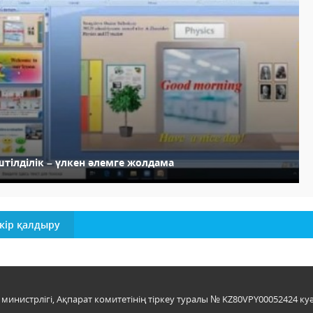
штілділік – үлкен әлемге жолдама
кір қалдыру
инистрлігі, Ақпарат комитетінің тіркеу туралы № KZ80VPY00052424 куә