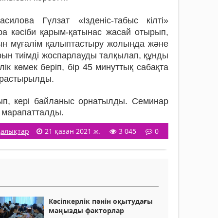
силова Гүлзат «Ізденіс-табыс кілті»
ра кәсіби қарым-қатынас жасай отырып,
атын мұғалім қалыптастыру жолында және
рын тиімді жоспарлауды талқылап, құнды
ік көмек беріп, бір 45 минуттық сабақта
арастырылды.
сып, кері байланыс орнатылды. Семинар
н марапатталды.
алықтар
21 қазан 2021 ж.
3 045
0
Кәсіпкерлік пәнін оқытудағы
маңызды факторлар