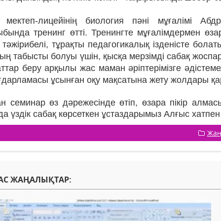
ектеп-лицейінің биология пәні мұғалімі Абдра
ыбында тренинг өтті. Тренингте мұғалімдермен өза
 тәжірибелі, тұрақты педагогикалық ізденісте бол
ың табысты болуы үшін, қысқа мерзімді сабақ жоспа
ттар беру арқылы жас маман әріптерімізге әдістемел
ағдарламасы ұсынған оқу мақсатына жету жолдары қ
ан семинар өз дәрежесінде өтіп, өзара пікір алма
а үздік сабақ көрсеткен ұстаздарымыз Алғыс хатпе
Жаң
АС ЖАҢАЛЫҚТАР: