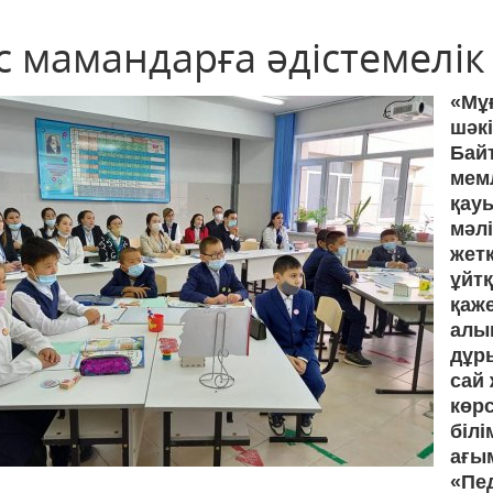
 мамандарға әдістемелік 
«Мұ
шәк
Ба
мем
қау
мәлі
жет
ұйт
қаж
алы
дұр
сай 
көрс
біл
ағы
«Пе