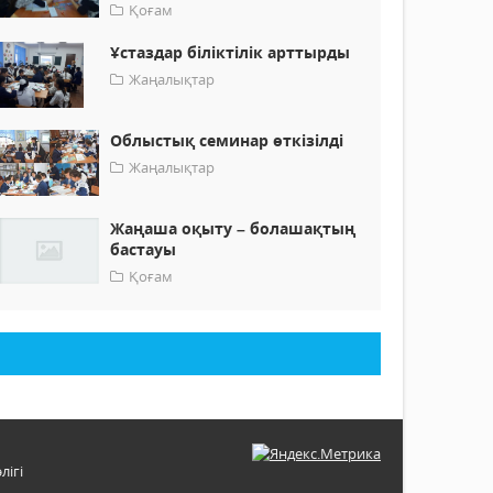
Қоғам
Ұстаздар біліктілік арттырды
Жаңалықтар
Облыстық семинар өткізілді
Жаңалықтар
Жаңаша оқыту – болашақтың
бастауы
Қоғам
лігі