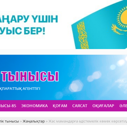
АҚПАРАТТЫҚ АГЕНТТІГІ
НЫСЫ-85
ЭКОНОМИКА
ҚОҒАМ
САЯСАТ
ОҚИҒАЛАР
ӘЛ
лік тынысы
»
Жаңалықтар
» Жас мамандарға әдістемелік көмек көрсетіл