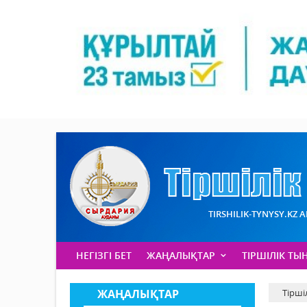
TIRSHILIK-TYNYSY.KZ 
НЕГІЗГІ БЕТ
ЖАҢАЛЫҚТАР
ТІРШІЛІК ТЫ
ЖАҢАЛЫҚТАР
Тірші