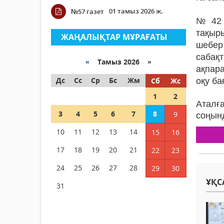
01 тамыз 2026 ж.
№57 газет
№42 м
тақыр
ЖАҢАЛЫҚТАР МҰРАҒАТЫ
шебер
сабақт
«
Тамыз 2026 »
ақпара
Дс
Сс
Ср
Бс
Жм
Сб
Жс
оқу б
1
2
Аталғ
3
4
5
6
7
8
9
соңынд
10
11
12
13
14
15
16
17
18
19
20
21
22
23
24
25
26
27
28
29
30
ҰҚС
31