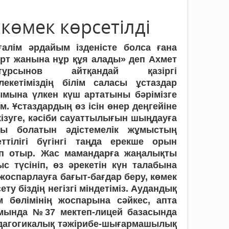
көмек көрсетілді
ғалім әрдайым ізденісте болса ғана
ірт жанына нұр құя алады» деп Ахмет
йтұрсынов айтқандай қазіргі
лекетіміздің білім саласы ұстаздар
ымына үлкен күш артатыны бәрімізге
м. Ұстаздардың өз ісін өнер деңгейіне
кізуге, кәсіби сауаттылығын шыңдауға
қы болатын әдістемелік жұмыстың
еттілігі бүгінгі таңда ерекше орын
п отыр. Жас мамандарға жаңалықты
ыс түсініп, өз әрекетін күн талабына
жоспарлауға бағыт-бағдар беру, көмек
ету біздің негізгі міндетіміз. Аудандық
ім бөлімінің жоспарына сәйкес, апта
мында №37 мектеп-лицей базасында
дагогикалық тәжірибе-шығармашылық