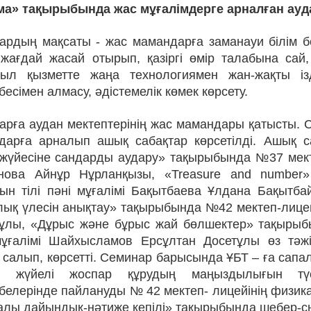
ма» тақырыбында жас мұғалімдерге арналған аудан
ардың мақсаты - жас мамандарға заманауи білім бе
 жағдай жасай отырып, қазіргі өмір талабына сай,
ыл қызметте жаңа технологиямен жан-жақты ізд
бесімен алмасу, әдістемелік көмек көрсету.
арға аудан мектептерінің жас мамандары қатысты.
дарға арналып ашық сабақтар көрсетілді. Ашық са
 жүйесіне сандарды аудару» тақырыбында №37 мекте
нова Айнұр Нұрланқызы, «Treasure and number
ын тілі пәні мұғалімі Бақытбаева Ұлдана Бақытба
ық үлесін анықтау» тақырыбында №42 мектеп-лицейі
ұлы, «Дұрыс және бұрыс жай бөлшектер» тақырыб
мұғалімі Шайхысламов Ерсұлтан Досетұлы өз тәж
 салып, көрсетті. Семинар барысында ҰБТ – ға сап
с жүйелі жоспар құрудың маңыздылығын түс
белерінде пайлануды № 42 мектеп- лицейінің физика
алы дайындық-нәтиже кепілі» тақырыбында шебер-сы