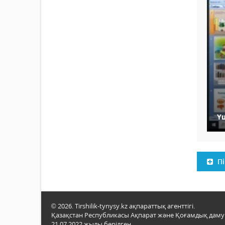
Ү
Пі
© 2026. Tirshilik-tynysy.kz ақпараттық агенттігі.
Қазақстан Республикасы Ақпарат және Қоғамдық даму м
21.07.2022 жылы берілген.