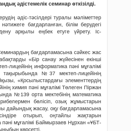
дық әдістемелік семинар өткізілді.
рудің әдіс-тәсілдері туралы мәліметтер
 нәтижеге бағдарланған, білім берудегі
ену арқылы еңбек етуге үйрету. Іс-
 Семинардың бағдарламасына сәйкес жас
бақтарды «Бір санау жүйесінен екінші
п-лицейінің информатика пәні мұғалімі
» тақырыбында №37 мектеп-лицейінің
йқызы, «Қосылыстардағы элементтердің
нің химия пәні мұғалімі Төлеген Піржан
ында №139 орта мектебінің математика
ірибелермен бөлісіп, озық жұмыстарын
алы дайындық жасау, оқу бағдарламасына
індіре отырып, оңтайлы жақтарын
 пәні мұғалімі Баймырзаев Нұрхан «ҰБТ-
ныбын көрсетті.