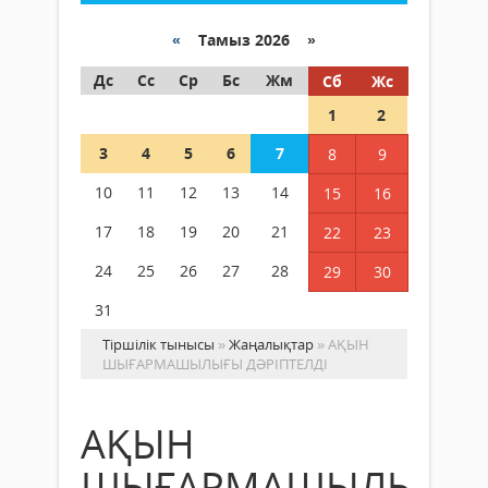
«
Тамыз 2026 »
Дс
Сс
Ср
Бс
Жм
Сб
Жс
1
2
3
4
5
6
7
8
9
10
11
12
13
14
15
16
17
18
19
20
21
22
23
24
25
26
27
28
29
30
31
Тіршілік тынысы
»
Жаңалықтар
» АҚЫН
ШЫҒАРМАШЫЛЫҒЫ ДӘРІПТЕЛДІ
АҚЫН
ШЫҒАРМАШЫЛЫҒЫ