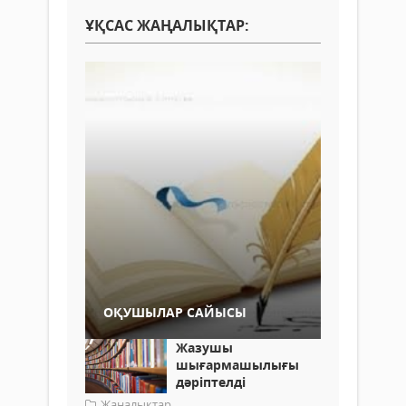
ҰҚСАС ЖАҢАЛЫҚТАР:
ОҚУШЫЛАР САЙЫСЫ
Жазушы
шығармашылығы
дәріптелді
Жаңалықтар