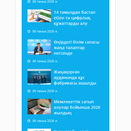
06 тамыз 2026 ж.
14 тамыздан бастап
еGov-та цифрлық
құжаттарды алу
06 тамыз 2026 ж.
Өңірдегі білім сапасы
жаңа талаптар
негізінде
06 тамыз 2026 ж.
Жаңақорған
ауданында құс
фабрикасы ашылды
06 тамыз 2026 ж.
Мемлекеттік сатып
алулар бойынша 2026
жылдың
06 тамыз 2026 ж.