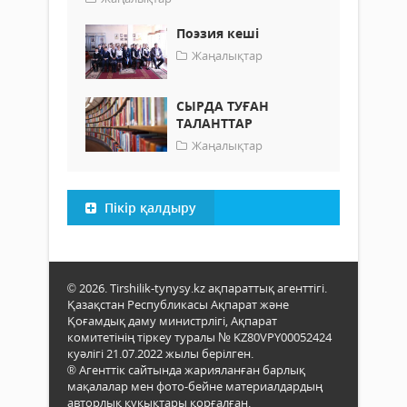
Поэзия кеші
Жаңалықтар
СЫРДА ТУҒАН
ТАЛАНТТАР
Жаңалықтар
Пікір қалдыру
© 2026. Tirshilik-tynysy.kz ақпараттық агенттігі.
Қазақстан Республикасы Ақпарат және
Қоғамдық даму министрлігі, Ақпарат
комитетінің тіркеу туралы № KZ80VPY00052424
куәлігі 21.07.2022 жылы берілген.
® Агенттік сайтында жарияланған барлық
мақалалар мен фото-бейне материалдардың
авторлық құқықтары қорғалған.