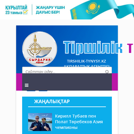
TIRSHILIK-TYNYSY.KZ
АҚПАРАТТЫҚ АГЕНТТІГІ
ЖАҢАЛЫҚТАР
Кирилл Тубаев пен
Полат Төребеков Азия
чемпионы