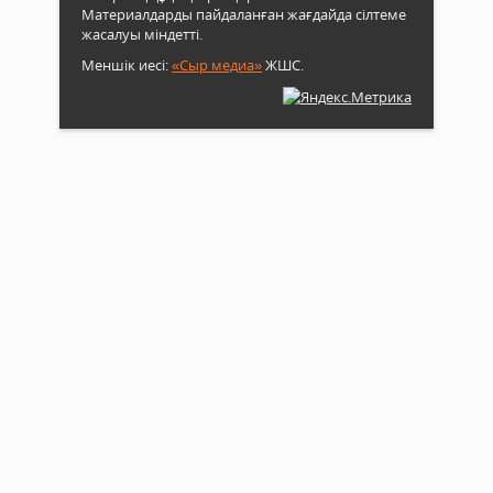
Материалдарды пайдаланған жағдайда сілтеме
жасалуы міндетті.
Меншік иесі:
«Сыр медиа»
ЖШС.