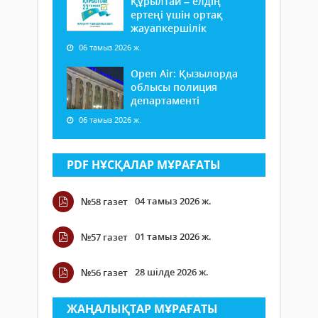
Құрылтай – елдің
ертеңі үшін ортақ
жауапкершілік
06 тамыз 2026 ж.
Open Air: Қызылорда
облысы полиция
департаменті
06 тамыз 2026 ж.
PDF НҰСҚАЛАР МҰРАҒАТЫ
04 тамыз 2026 ж.
№58 газет
01 тамыз 2026 ж.
№57 газет
28 шілде 2026 ж.
№56 газет
ЖАҢАЛЫҚТАР МҰРАҒАТЫ