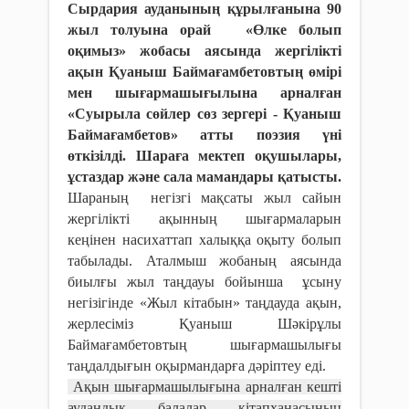
Сырдария ауданының құрылғанына 90
жыл толуына орай «Өлке болып
оқимыз» жобасы аясында жергілікті
ақын Қуаныш Баймағамбетовтың өмірі
мен шығармашығылына арналған
«Суырыла сөйлер сөз зергері - Қуаныш
Баймағамбетов» атты
поэзия үні
өткізілді. Шараға мектеп оқушылары,
ұстаздар және сала мамандары қатысты.
Шараның негізгі мақсаты жыл сайын
жергілікті ақынның шығармаларын
кеңінен насихаттап халыққа оқыту болып
табылады. Аталмыш жобаның аясында
биылғы жыл таңдауы бойынша ұсыну
негізігінде «Жыл кітабын» таңдауда ақын,
жерлесіміз Қуаныш Шәкірұлы
Баймағамбетовтың шығармашылығы
таңдалдығын оқырмандарға дәріптеу еді.
Ақын шығармашылығына арналған кешті
аудандық балалар кітапханасының