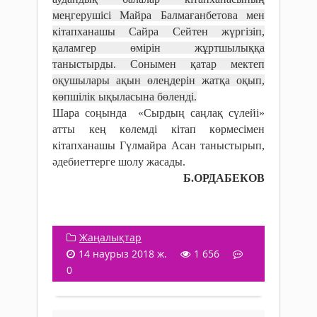
меңгерушісі Майра Балмағанбетова мен
кітапханашы Сайра Сейтен жүргізіп,
қаламгер өмірін жұртшылыққа
таныстырды. Сонымен қатар мектеп
оқушылары ақын өлеңдерін жатқа оқып,
көпшілік ықыласына бөленді.
Шара соңында «Сырдың саңлақ сүлейі»
атты кең көлемді кітап көрмесімен
кітапханашы Гүлмайра Асан таныстырып,
әдебиеттерге шолу жасады.
Б.ОРДАБЕКОВ
Жаңалықтар
14 наурыз 2018 ж.
1 656
0