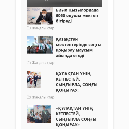
Биыл Қызылордада
6060 оқушы мектеп
бітіреді
Жаңалықтар
Қазақстан
мектептерінде соңғы
қоңырау маусым
айында өтеді
Жаңалықтар
ҚҰЛАҚТАН ҮНІҢ
КЕТПЕСТЕЙ,
СЫҢҒЫРЛА, СОҢҒЫ
ҚОҢЫРАУ!
Жаңалықтар
«ҚҰЛАҚТАН ҮНІҢ
КЕТПЕСТЕЙ,
СЫҢҒЫРЛА СОҢҒЫ
ҚОҢЫРАУ»