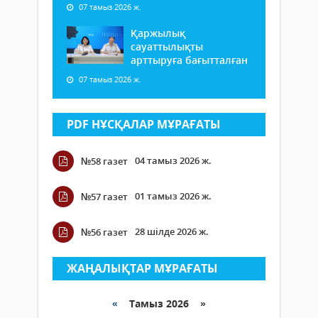
07 тамыз 2026 ж.
Қаржылық
сауаттылықты
арттыруға бағытталған
07 тамыз 2026 ж.
PDF НҰСҚАЛАР МҰРАҒАТЫ
04 тамыз 2026 ж.
№58 газет
01 тамыз 2026 ж.
№57 газет
28 шілде 2026 ж.
№56 газет
ЖАҢАЛЫҚТАР МҰРАҒАТЫ
«
Тамыз 2026 »