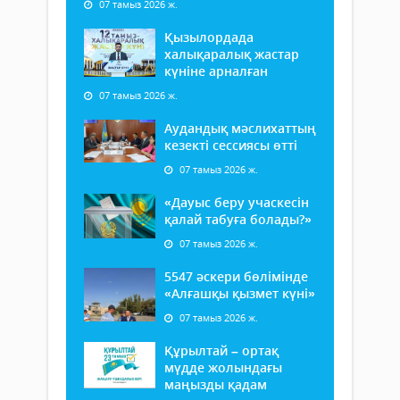
07 тамыз 2026 ж.
Қызылордада
халықаралық жастар
күніне арналған
07 тамыз 2026 ж.
Аудандық мәслихаттың
кезекті сессиясы өтті
07 тамыз 2026 ж.
«Дауыс беру учаскесін
қалай табуға болады?»
07 тамыз 2026 ж.
5547 әскери бөлімінде
«Алғашқы қызмет күні»
07 тамыз 2026 ж.
Құрылтай – ортақ
мүдде жолындағы
маңызды қадам