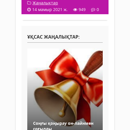
Жаңалықтар
14 мамыр 2021 ж.
949
0
ҰҚСАС ЖАҢАЛЫҚТАР:
Cоңғы қоңырау он-лайнмен
соғылды