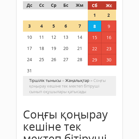
Дс
Сс
Ср
Бс
Жм
Сб
Жс
1
2
3
4
5
6
7
8
9
10
11
12
13
14
15
16
17
18
19
20
21
22
23
24
25
26
27
28
29
30
31
Тіршілік тынысы
»
Жаңалықтар
» Соңғы
қоңырау кешіне тек мектеп бітіруші
сынып оқушылары қатысады
Соңғы қоңырау
кешіне тек
мектеп бітіруші