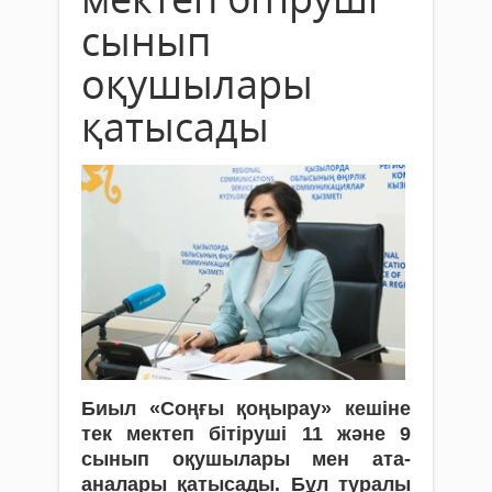
сынып
оқушылары
қатысады
Биыл «Соңғы қоңырау» кешіне
тек мектеп бітіруші 11 және 9
сынып оқушылары мен ата-
аналары қатысады. Бұл туралы