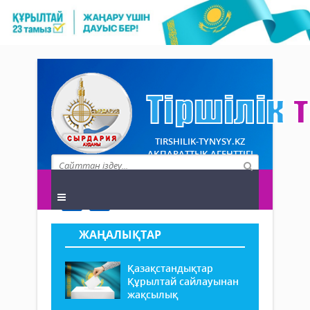
TIRSHILIK-TYNYSY.KZ
АҚПАРАТТЫҚ АГЕНТТІГІ
ЖАҢАЛЫҚТАР
Қазақстандықтар
Құрылтай сайлауынан
жақсылық