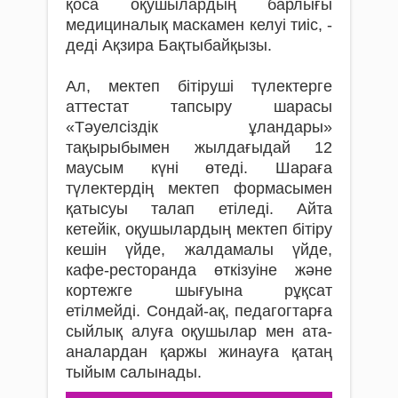
қоса оқушылардың барлығы
медициналық маскамен келуі тиіс, -
деді Ақзира Бақтыбайқызы.
Ал, мектеп бітіруші түлектерге
аттестат тапсыру шарасы
«Тәуелсіздік ұландары»
тақырыбымен жылдағыдай 12
маусым күні өтеді. Шараға
түлектердің мектеп формасымен
қатысуы талап етіледі. Айта
кетейік, оқушылардың мектеп бітіру
кешін үйде, жалдамалы үйде,
кафе-ресторанда өткізуіне және
кортежге шығуына рұқсат
етілмейді. Сондай-ақ, педагогтарға
сыйлық алуға оқушылар мен ата-
аналардан қаржы жинауға қатаң
тыйым салынады.