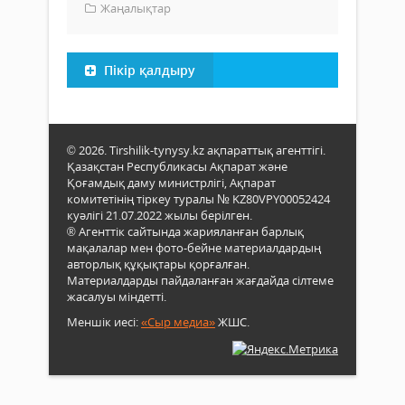
Жаңалықтар
Пікір қалдыру
© 2026. Tirshilik-tynysy.kz ақпараттық агенттігі.
Қазақстан Республикасы Ақпарат және
Қоғамдық даму министрлігі, Ақпарат
комитетінің тіркеу туралы № KZ80VPY00052424
куәлігі 21.07.2022 жылы берілген.
® Агенттік сайтында жарияланған барлық
мақалалар мен фото-бейне материалдардың
авторлық құқықтары қорғалған.
Материалдарды пайдаланған жағдайда сілтеме
жасалуы міндетті.
Меншік иесі:
«Сыр медиа»
ЖШС.