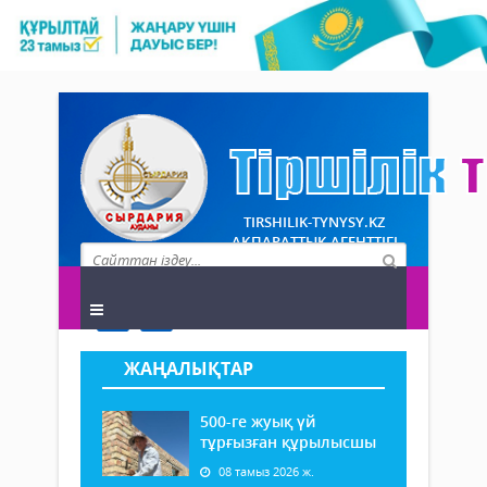
TIRSHILIK-TYNYSY.KZ
АҚПАРАТТЫҚ АГЕНТТІГІ
ЖАҢАЛЫҚТАР
500-ге жуық үй
тұрғызған құрылысшы
08 тамыз 2026 ж.