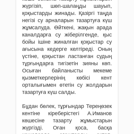
жүргізіп, шөп-шалаңды шауып,
қоқыстарды жинады. Қазіргі таңда
негізі су арналарын тазартуға күш
жұмсалуда. Өйткені, жақын арада
каналдарға су жіберілгенде, қыс
бойы ішіне жиналған қоқыстар су
ағысына кедерге келтіреді. Оның
үстіне, қоқыстан ластанған судың
тұрғындарға тигізетін зияны көп.
Осыған байланысты мекеме
қызметкерлерінің көбісі кент
орталығымен өтетін су жолдарын
тазартуға күш салды.
Бұдан бөлек, тұрғындар Тереңөзек
кентіне кіреберістегі А.Иманов
көшесіне тазарту жұмыстарын
жүргізді. Оған қоса, басқа