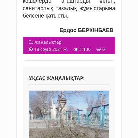
көшелерде ағаштарды әктеп,
санитарлық тазалық жұмыстарына
белсене қатысты.
Ердос БЕРКІНБАЕВ
Жаңалықтар
18 сәуір 2021 ж.
1 136
0
ҰҚСАС ЖАҢАЛЫҚТАР: