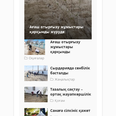
Ағаш отырғызу жұмыстары
қарқынды жүруде
Ағаш отырғызу
жұмыстары
қарқынды
Оқиғалар
Сырдарияда сенбілік
басталды
Жаңалықтар
Тазалық сақтау –
ортақ жауапкершілік
Қоғам
Санаға сілкініс қажет