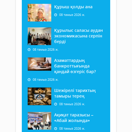
Құрыш қолды ана
08 тамыз 2026 ж.
Құрылыс саласы аудан
экономикасына серпін
берді
08 тамыз 2026 ж.
Азаматтардың
банкроттығында
қандай өзгеріс бар?
08 тамыз 2026 ж.
Шежірелі тарихтың
тамыры терең
08 тамыз 2026 ж.
Ақиқат таразысы –
«Абай жолында»
08 тамыз 2026 ж.