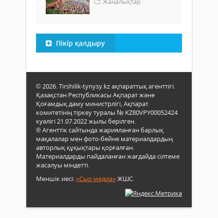
Жаңалықтар
Пікір қалдыру
© 2026. Tirshilik-tynysy.kz ақпараттық агенттігі.
Қазақстан Республикасы Ақпарат және
Қоғамдық даму министрлігі, Ақпарат
комитетінің тіркеу туралы № KZ80VPY00052424
куәлігі 21.07.2022 жылы берілген.
® Агенттік сайтында жарияланған барлық
мақалалар мен фото-бейне материалдардың
авторлық құқықтары қорғалған.
Материалдарды пайдаланған жағдайда сілтеме
жасалуы міндетті.
Меншік иесі:
«Сыр медиа»
ЖШС.