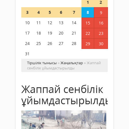
1
2
3
4
5
6
7
8
9
10
11
12
13
14
15
16
17
18
19
20
21
22
23
24
25
26
27
28
29
30
31
Тіршілік тынысы
»
Жаңалықтар
» Жаппай
сенбілік ұйымдастырылды
Жаппай сенбілік
ұйымдастырылды