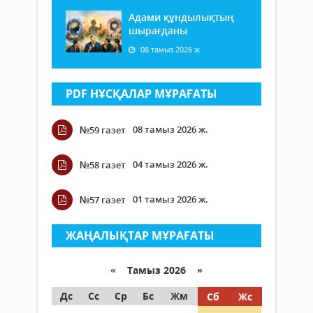
Адами құндылықтың
шырағданы
08 тамыз 2026 ж.
PDF НҰСҚАЛАР МҰРАҒАТЫ
08 тамыз 2026 ж.
№59 газет
04 тамыз 2026 ж.
№58 газет
01 тамыз 2026 ж.
№57 газет
ЖАҢАЛЫҚТАР МҰРАҒАТЫ
«
Тамыз 2026 »
Дс
Сс
Ср
Бс
Жм
Сб
Жс