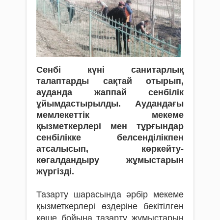
Сенбі күні санитарлық
талаптарды сақтай отырып,
ауданда жаппай сенбілік
ұйымдастырылды. Аудандағы
мемлекеттік мекеме
қызметкерлері мен тұрғындар
сенбілікке белсенділікпен
атсалысып, көркейту-
көгалдандыру жұмыстарын
жүргізді.
Тазарту шарасында әрбір мекеме
қызметкерлері өздеріне бекітілген
көше бойына тазарту жұмыстарын