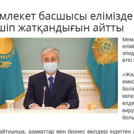
млекет басшысы елімізде 
шіп жатқандығын айтты
Мем
елім
эпи
өтіп
«Жал
емес
бол
келе
елде
вир
болы
айтуынша, азаматтар мен бизнес өкілдері індеттен