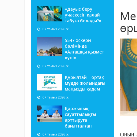
«Дауыс беру
Ме
учаскесін қалай
табуға болады?»
өр
07 тамыз 2026 ж.
5547 әскери
бөлімінде
«Алғашқы қызмет
күні»
07 тамыз 2026 ж.
Құрылтай – ортақ
мүдде жолындағы
маңызды қадам
07 тамыз 2026 ж.
Қаржылық
сауаттылықты
арттыруға
бағытталған
Оның 
07 тамыз 2026 ж.