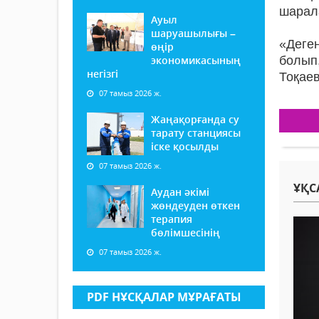
шарал
Ауыл
шаруашылығы –
«Деге
өңір
экономикасының
болып
негізгі
Тоқаев
07 тамыз 2026 ж.
Жаңақорғанда су
тарату станциясы
іске қосылды
07 тамыз 2026 ж.
ҰҚС
Аудан әкімі
жөндеуден өткен
терапия
бөлімшесінің
07 тамыз 2026 ж.
PDF НҰСҚАЛАР МҰРАҒАТЫ