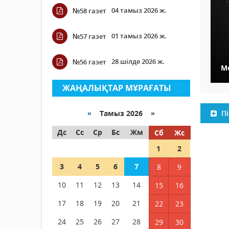
04 тамыз 2026 ж.
№58 газет
01 тамыз 2026 ж.
№57 газет
28 шілде 2026 ж.
№56 газет
М
ЖАҢАЛЫҚТАР МҰРАҒАТЫ
«
Тамыз 2026 »
Пі
Дс
Сс
Ср
Бс
Жм
Сб
Жс
1
2
3
4
5
6
7
8
9
10
11
12
13
14
15
16
17
18
19
20
21
22
23
24
25
26
27
28
29
30