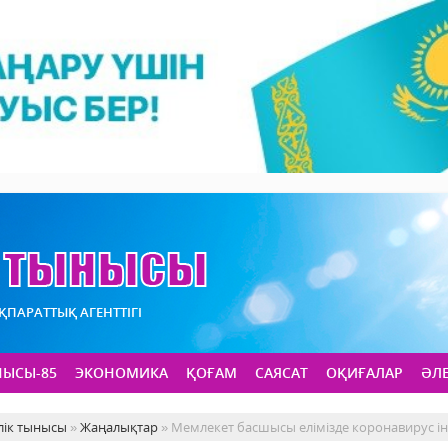
АҚПАРАТТЫҚ АГЕНТТІГІ
НЫСЫ-85
ЭКОНОМИКА
ҚОҒАМ
САЯСАТ
ОҚИҒАЛАР
ӘЛ
лік тынысы
»
Жаңалықтар
» Мемлекет басшысы елімізде коронавирус і