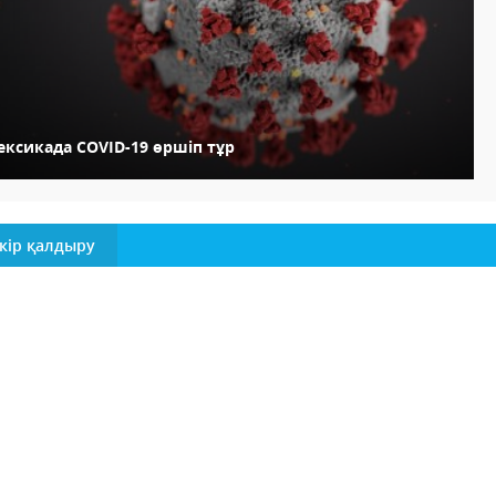
ексикада COVID-19 өршіп тұр
кір қалдыру