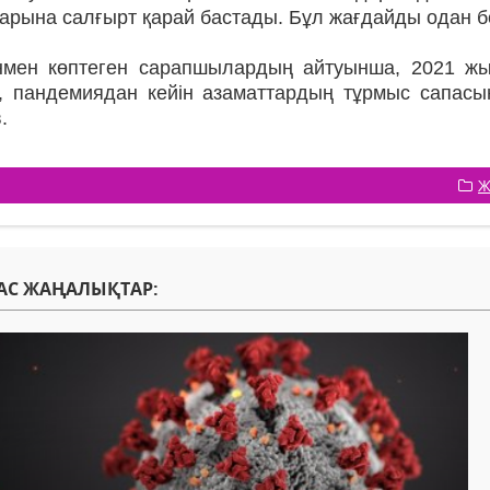
арына салғырт қарай бастады. Бұл жағдайды одан б
нмен көптеген сарапшылардың айтуынша, 2021 жы
, пандемиядан кейін азаматтардың тұрмыс сапасын
.
Ж
АС ЖАҢАЛЫҚТАР: