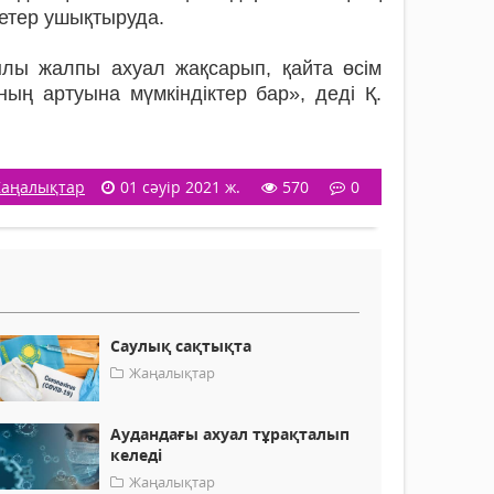
етер ушықтыруда.
лы жалпы ахуал жақсарып, қайта өсім
ың артуына мүмкіндіктер бар», деді Қ.
аңалықтар
01 сәуір 2021 ж.
570
0
Саулық сақтықта
Жаңалықтар
Аудандағы ахуал тұрақталып
келеді
Жаңалықтар