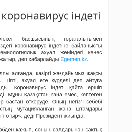
коронавирус індеті
лекет басшысының төрағалығымен
іздегі коронавирус індетіне байланысты
демиологиялық ахуал жөніндегі кеңес
 жатыр, деп хабарлайды
Egemen.kz.
пы алғанда, қазіргі жағдайымыз жақсы
. Тіпті, ахуал өте күрделі деп айтуға
ады. Коронавирус індеті қайта өршіп
ді. Мұны Қазақстан ғана емес, көптеген
р бастан өткеруде. Оның негізгі себебі
устың мутацияланған жаңа штамдары
п отыр», деді Президент жиында.
 әбден қажып, соның салдарынан сақтық