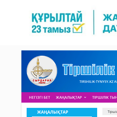
TIRSHILIK-TYNYSY.KZ 
НЕГІЗГІ БЕТ
ЖАҢАЛЫҚТАР
ТІРШІЛІК ТЫ
ЖАҢАЛЫҚТАР
Тірші