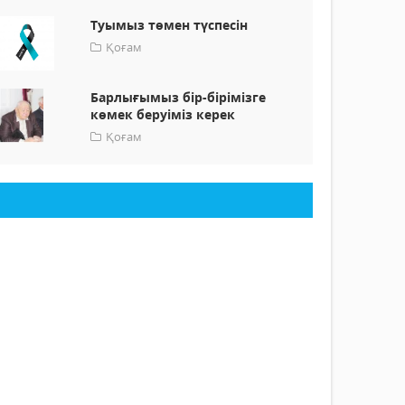
Туымыз төмен түспесін
Қоғам
Барлығымыз бір-бірімізге
көмек беруіміз керек
Қоғам