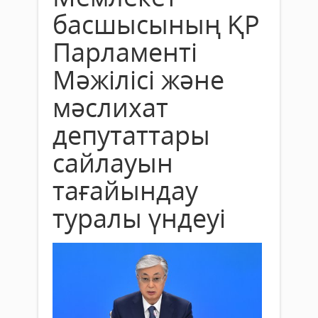
басшысының ҚР
Парламенті
Мәжілісі және
мәслихат
депутаттары
сайлауын
тағайындау
туралы үндеуі