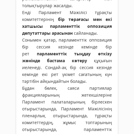
толықтырулар жасалды.
Енді Парламент Мәжілісі тұрақты
комитеттерінің
бір төрағасы мен екі
хатшысы
парламенттік оппозиция
депутаттары арасынан
сайланады.
Сонымен қатар, парламенттік оппозиция
бір сессия кезінде кемінде бір
рет
парламенттік тыңдау өткізу
жөнінде бастама көтеру
құқығын
иеленеді. Сондай-ақ бір сессия кезінде
кемінде екі рет үкімет сағатының күн
тәртібін айқындайтын болады.
Бұдан бөлек, саяси партиялар
фракцияларының жетекшілеріне
Парламент палаталарының бірлескен
отырыстарында, Парламент Мәжілісінің
пленарлық отырыстарында, тұрақты
комитеттердің, жұмыс топтарының
отырыстарында, парламенттік