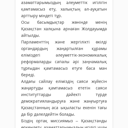
азаматтарымыздың әлеуметтік игілігін
қамтамасыз ету, халықтың әл-ауқатын
арттыру міндеті тұр.
Осы басымдықтар жөнінде менің
Қазақстан халқына арнаған Жолдауымда
айтылды.
Парламенттің және жергілікті өкілді
органдардың жаңартылған құрамы
еліміздегі әлеуметтік-экономикалық
реформаларды сапалы әрі заңнамалық
тұрғыдан қамтамасыз етуге баса мән
береді.
Алдағы сайлау еліміздің саяси жүйесін
жаңартуды қамтамасыз ететін саяси
институттарды дәйекті түрде
демократияландыруға және жаңғыртуға
Қазақстанның аса ықыласты екенін тағы
да бір дәлелдейтін болады.
Біздің ортақ миссиямыз – Қазақстанды
өркендету, азаматтарымыздың игілігі үшін