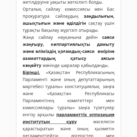
жетілдіруіне уақыты жеткілікті болды.
Орталық сайлау комиссиясы мен Бас
прокуратура сайлаудың
заңдылығын,
ашықтығын және әділдігін
сақтау үшін
тұрақты бақылау жүргізіп отырады.
Жаңа сайлау науқанына дейін
саяси
жаңғыру, көппартиялықты дамыту
және еліміздің қоғамдық-саяси өміріне
азаматтардың қатысу аясын
кеңейту
жөнінде шаралар қабылданды.
Бірінші.
«Қазақстан Республикасының
Парламенті және оның депутаттарының
мәртебесі туралы» конституциялық заңға
және «Қазақстан Республикасы
Парламентінің комитеттері мен
комиссиялары туралы» заңға түзетулер
енгізу арқылы
парламенттік оппозиция
институтын құру
мәселесін
қарастыратын және оның қызметін
регламенттейтін өзгерістер мен