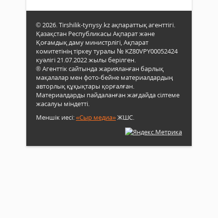
© 2026. Tirshilik-tynysy.kz ақпараттық агенттігі.
Қазақстан Республикасы Ақпарат және
Қоғамдық даму министрлігі, Ақпарат
комитетінің тіркеу туралы № KZ80VPY00052424
куәлігі 21.07.2022 жылы берілген.
® Агенттік сайтында жарияланған барлық
мақалалар мен фото-бейне материалдардың
авторлық құқықтары қорғалған.
Материалдарды пайдаланған жағдайда сілтеме
жасалуы міндетті.
Меншік иесі:
«Сыр медиа»
ЖШС.