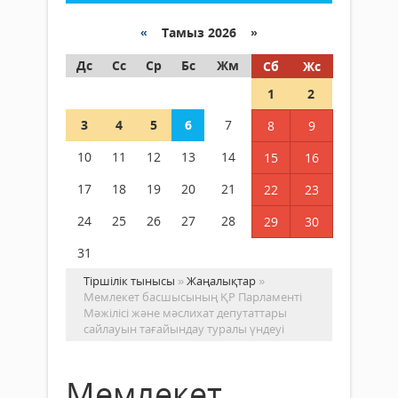
«
Тамыз 2026 »
Дс
Сс
Ср
Бс
Жм
Сб
Жс
1
2
3
4
5
6
7
8
9
10
11
12
13
14
15
16
17
18
19
20
21
22
23
24
25
26
27
28
29
30
31
Тіршілік тынысы
»
Жаңалықтар
»
Мемлекет басшысының ҚР Парламенті
Мәжілісі және мәслихат депутаттары
сайлауын тағайындау туралы үндеуі
Мемлекет