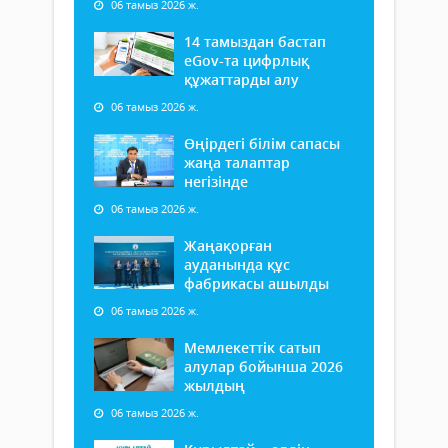
06 тамыз 2026 ж.
14 тамыздан бастап
еGov-та цифрлық
құжаттарды алу
06 тамыз 2026 ж.
Өңірдегі білім сапасы
жаңа талаптар
негізінде
06 тамыз 2026 ж.
Жаңақорған
ауданында құс
фабрикасы ашылды
06 тамыз 2026 ж.
Мемлекеттік сатып
алулар бойынша 2026
жылдың
06 тамыз 2026 ж.