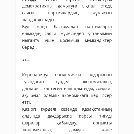
демократияны дамытуға ықпал етеді,
саяси партиялардың жұмысын
жандандырады.
Бұл жаңа бастамалар партияларға
еліміздің саяси жүйесіндегі ұстанымын
нығайту үшін қосымша мүмкіндіктер
береді.
***
Коронавирус пандемиясы салдарынан
туындаған күрделі экономикалық
дағдарыс көптеген елді қамтыды, сондай-
ақ, бүкіл әлемдік экономикаға кері әсер
етті.
Қазіргі күрделі кезеңде Қазақстанның
алдында дағдарысқа қарсы тиімді
шаралар қабылдау, орнықты
экономикалық дамуды және