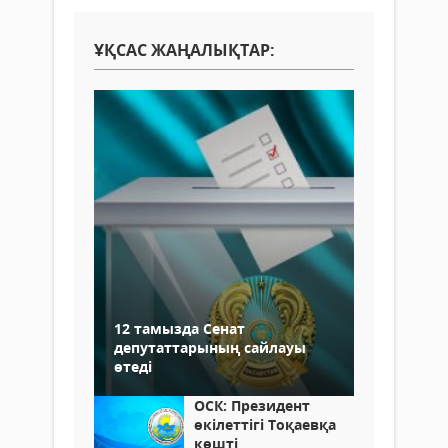
ҰҚСАС ЖАҢАЛЫҚТАР:
12 тамызда Сенат
депутаттарының сайлауы
өтеді
ОСК: Президент
өкілеттігі Тоқаевқа
көшті