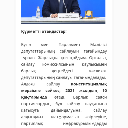
Құрметті отандастар!
Бүгін мен Парламент Мәжілісі
депутаттарының сайлауын тағайындау
туралы Жарлыққа қол қойдым. Орталық
сайлау комиссиясының қаулысымен
барлық деңгейдегі мәслихат
депутаттарының сайлауы тағайындалады.
Алдағы сайлау
конституциялық
мерзімге сәйкес, 2021 жылдың 10
қаңтарында
өтеді. Барлық саяси
партиялардың бұл сайлау науқанына
қатысуға дайындалуына, сайлау
алдындағы платформасын әзірлеуіне,
партиялық инфрақұрылымдарды