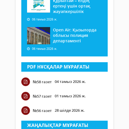
Құрылтай – елдің
ертеңі үшін ортақ
жауапкершілік
06 тамыз 2026 ж.
Open Air: Қызылорда
облысы полиция
департаменті
06 тамыз 2026 ж.
PDF НҰСҚАЛАР МҰРАҒАТЫ
04 тамыз 2026 ж.
№58 газет
01 тамыз 2026 ж.
№57 газет
28 шілде 2026 ж.
№56 газет
ЖАҢАЛЫҚТАР МҰРАҒАТЫ