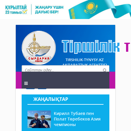
TIRSHILIK-TYNYSY.KZ
АҚПАРАТТЫҚ АГЕНТТІГІ
ЖАҢАЛЫҚТАР
Кирилл Тубаев пен
Полат Төребеков Азия
чемпионы