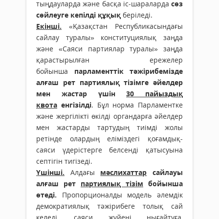
тыңдауларда және басқа іс-шараларда
сөз
сөйлеуге кепілді құқық
беріледі.
Екінші.
«Қазақстан Республикасындағы
сайлау туралы» конституциялық заңда
және «Саяси партиялар туралы» заңда
қарастырылған ережелер
бойынша
парламенттік тәжірибемізде
алғаш рет партиялық тізімге әйелдер
мен жастар үшін
30 пайыздық
квота
енгізілді
. Бұл норма Парламентке
және жергілікті өкілді органдарға әйелдер
мен жастарды тартудың тиімді жолы
ретінде олардың еліміздегі қоғамдық-
саяси үдерістерге белсенді қатысуына
септігін тигізеді.
Үшінші.
Алдағы
мәслихаттар
сайлауы
алғаш рет
партиялық тізім
бойынша
өтеді.
Пропорционалды модель әлемдік
демократиялық тәжірибеге толық сай
келеді, саяси жүйені нығайтуға,