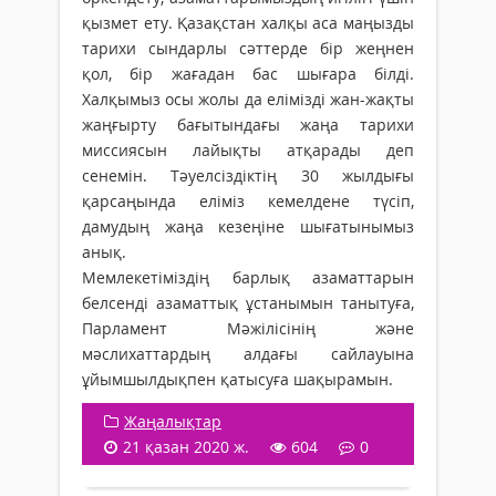
қызмет ету. Қазақстан халқы аса маңызды
тарихи сындарлы сәттерде бір жеңнен
қол, бір жағадан бас шығара білді.
Халқымыз осы жолы да елімізді жан-жақты
жаңғырту бағытындағы жаңа тарихи
миссиясын лайықты атқарады деп
сенемін. Тәуелсіздіктің 30 жылдығы
қарсаңында еліміз кемелдене түсіп,
дамудың жаңа кезеңіне шығатынымыз
анық.
Мемлекетіміздің барлық азаматтарын
белсенді азаматтық ұстанымын танытуға,
Парламент Мәжілісінің және
мәслихаттардың алдағы сайлауына
ұйымшылдықпен қатысуға шақырамын.
Жаңалықтар
21 қазан 2020 ж.
604
0