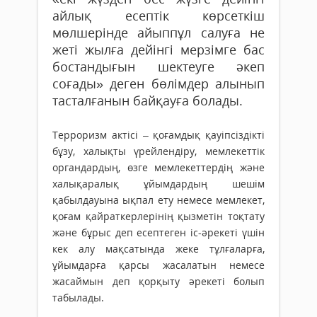
айлық есептік көрсеткіш
мөлшерінде айыппұл салуға не
жеті жылға дейінгі мерзімге бас
бостандығын шектеуге әкеп
соғады» деген бөлімдер алынып
тасталғанын байқауға болады.
Терроризм актісі – қоғамдық қауіпсіздікті
бұзу, халықты үрейлендіру, мемлекеттік
органдардың, өзге мемлекеттердің және
халықаралық ұйымдардың шешім
қабылдауына ықпал ету немесе мемлекет,
қоғам қайраткерлерінің қызметін тоқтату
және бұрыс деп есептеген іс-әрекеті үшін
кек алу мақсатында жеке тұлғаларға,
ұйымдарға қарсы жасалатын немесе
жасаймын деп қорқыту әрекеті болып
табылады.