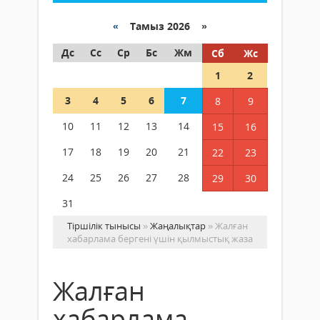
«
Тамыз 2026 »
Дс
Сс
Ср
Бс
Жм
Сб
Жс
1
2
3
4
5
6
7
8
9
10
11
12
13
14
15
16
17
18
19
20
21
22
23
24
25
26
27
28
29
30
31
Тіршілік тынысы
»
Жаңалықтар
» Жалған
хабарлама бергені үшін қылмыстық жаза
Жалған
хабарлама