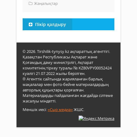
Жаңалықтар
Пікір қалдыру
© 2026. Tirshilik-tynysy.kz ақпараттық агенттігі.
Қазақстан Республикасы Ақпарат және
Қоғамдық даму министрлігі, Ақпарат
комитетінің тіркеу туралы № KZ80VPY00052424
куәлігі 21.07.2022 жылы берілген.
® Агенттік сайтында жарияланған барлық
мақалалар мен фото-бейне материалдардың
авторлық құқықтары қорғалған.
Материалдарды пайдаланған жағдайда сілтеме
жасалуы міндетті.
Меншік иесі:
«Сыр медиа»
ЖШС.