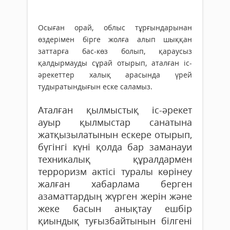
Осыған орай, облыс тұрғындарынан
өздерімен бірге жолға алып шыққан
заттарға бас-көз болып, қараусыз
қалдырмауды сұрай отырып, аталған іс-
әрекеттер халық арасында үрей
тудыратындығын еске саламыз.
Аталған қылмыстық іс-әрекет
ауыр қылмыстар санатына
жатқызылатынын ескере отырып,
бүгінгі күні қолда бар заманауи
техникалық құралдармен
терроризм актісі туралы көрінеу
жалған хабарлама берген
азаматтардың жүрген жерін және
жеке басын анықтау ешбір
қиындық туғызбайтынын білгені