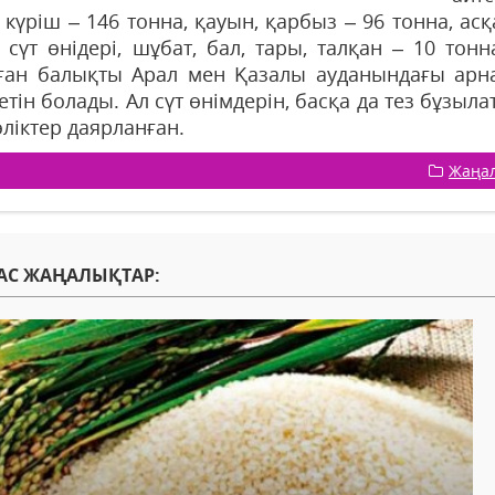
 күріш – 146 тонна, қауын, қарбыз – 96 тонна, асқ
, сүт өнідері, шұбат, бал, тары, талқан – 10 то
ған балықты Арал мен Қазалы ауданындағы арна
зетін болады. Ал сүт өнімдерін, басқа да тез бұз
ліктер даярланған.
Жаңа
АС ЖАҢАЛЫҚТАР: