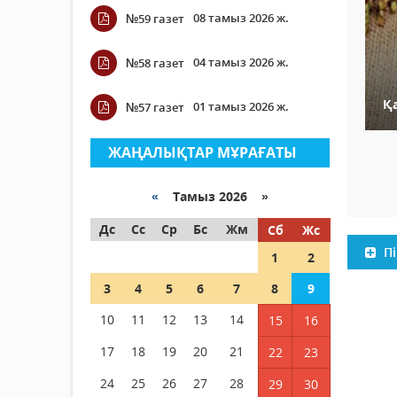
08 тамыз 2026 ж.
№59 газет
04 тамыз 2026 ж.
№58 газет
Қ
01 тамыз 2026 ж.
№57 газет
ЖАҢАЛЫҚТАР МҰРАҒАТЫ
«
Тамыз 2026 »
Дс
Сс
Ср
Бс
Жм
Сб
Жс
Пі
1
2
3
4
5
6
7
8
9
10
11
12
13
14
15
16
17
18
19
20
21
22
23
24
25
26
27
28
29
30