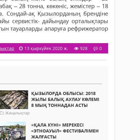
абақ – 28 тонна, көкөніс, жемістер – 18
нна. Сондай-ақ Қызылорданың брендіне
йы сервистік- дайындау орталықтары
ылатын тауарларды апаруға рефрижератор
лықтар
13 қыркүйек 2020 ж.
928
0
ҚЫЗЫЛОРДА ОБЛЫСЫ: 2018
ЖЫЛЫ БАЛЫҚ АУЛАУ КӨЛЕМІ
8 МЫҢ ТОННАДАН АСТЫ
Жаңалықтар
«ҚАЛА КҮНІ» МЕРЕКЕСІ
«ЭТНОАУЫЛ» ФЕСТИВАЛІМЕН
ЖАЛҒАСТЫ