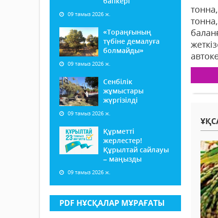
бапкері
тонна,
09 тамыз 2026 ж.
тонна
балан
«Тораңғының
түбіне демалуға
жеткі
болмайды»
автокө
09 тамыз 2026 ж.
Сенбілік
жұмыстары
жүргізілді
09 тамыз 2026 ж.
ҰҚС
Құрметті
жерлестер!
Құрылтай сайлауы
– маңызды
09 тамыз 2026 ж.
PDF НҰСҚАЛАР МҰРАҒАТЫ