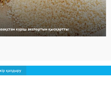
азақстан күріш экспортын қысқартты
кір қалдыру