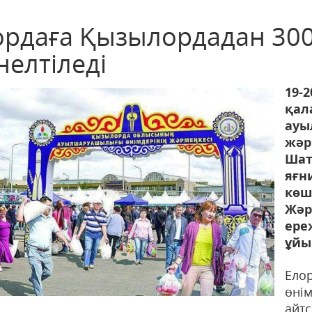
ордаға Қызылордадан 300
нелтіледі
19-
қа
ау
жәр
Шат
яғ
кө
Жәр
ер
ұйы
Ело
өнім
айт