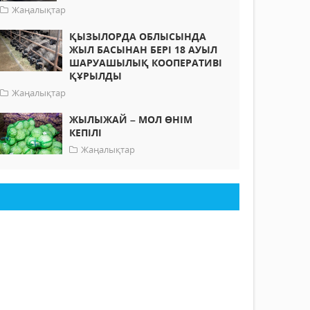
Жаңалықтар
ҚЫЗЫЛОРДА ОБЛЫСЫНДА
ЖЫЛ БАСЫНАН БЕРІ 18 АУЫЛ
ШАРУАШЫЛЫҚ КООПЕРАТИВІ
ҚҰРЫЛДЫ
Жаңалықтар
ЖЫЛЫЖАЙ – МОЛ ӨНІМ
КЕПІЛІ
Жаңалықтар