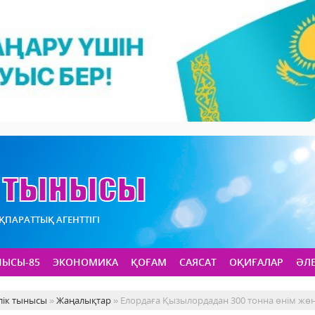
АҚПАРАТТЫҚ АГЕНТТІГІ
НЫСЫ-85
ЭКОНОМИКА
ҚОҒАМ
САЯСАТ
ОҚИҒАЛАР
ӘЛ
лік тынысы
»
Жаңалықтар
» Елордаға Қызылордадан 300 тонна өнім жөн