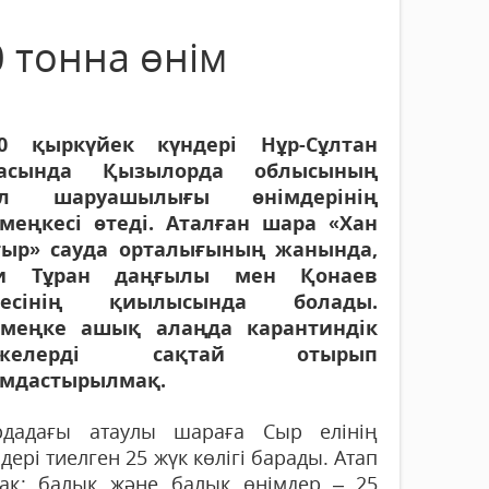
 тонна өнім
20 қыркүйек күндері Нұр-Сұлтан
ласында Қызылорда облысының
ыл шаруашылығы өнімдерінің
меңкесі өтеді. Аталған шара «Хан
ыр» сауда орталығының жанында,
ни Тұран даңғылы мен Қонаев
шесінің қиылысында болады.
меңке ашық алаңда карантиндік
ежелерді сақтай отырып
мдастырылмақ.
рдадағы атаулы шараға Сыр елінің
дері тиелген 25 жүк көлігі барады. Атап
сақ: балық және балық өнімдер – 25