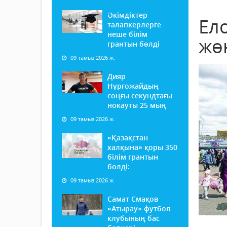
Әкімдіктер
Ел
талапкерлерге
неше білім
жө
грантын бөлді
09 тамыз 2026 ж.
Дияр
Нұрғожайдың
соңғы секундтағы
нокауты 25 мың
09 тамыз 2026 ж.
«Қазақстан
халқына» қоры 350
білім грантын
бөлді:
09 тамыз 2026 ж.
Самат Смақов
«Атырау» футбол
клубының бас