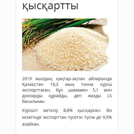
қысқартты
2019 жылдың қаңтар-ақпан айларында
Қазақстан 18,3 мың тонна күріш
экспорттаған, бұл шамамен 5,1 млн
долларды құрайды, деп жазды LS
басылымы.
Күрішті жеткізу 8,8% қысқарған. Өз
кезегінде экспорттан түсетін түсім де 9,5%
азайған.