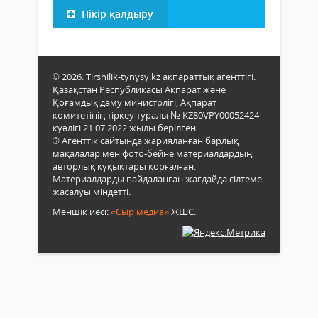
Пікір қалдыру
© 2026. Tirshilik-tynysy.kz ақпараттық агенттігі.
Қазақстан Республикасы Ақпарат және
Қоғамдық даму министрлігі, Ақпарат
комитетінің тіркеу туралы № KZ80VPY00052424
куәлігі 21.07.2022 жылы берілген.
® Агенттік сайтында жарияланған барлық
мақалалар мен фото-бейне материалдардың
авторлық құқықтары қорғалған.
Материалдарды пайдаланған жағдайда сілтеме
жасалуы міндетті.
Меншік иесі:
«Сыр медиа»
ЖШС.