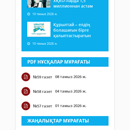
ХҚКО-ларда 1,5
миллионнан астам
10 тамыз 2026 ж.
Құрылтай – елдің
болашағын бірге
қалыптастыратын
10 тамыз 2026 ж.
PDF НҰСҚАЛАР МҰРАҒАТЫ
08 тамыз 2026 ж.
№59 газет
04 тамыз 2026 ж.
№58 газет
01 тамыз 2026 ж.
№57 газет
ЖАҢАЛЫҚТАР МҰРАҒАТЫ