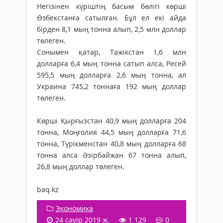
Негізінен күріштің басым бөлігі көрші
Өзбекстанға сатылған. Бұл ел екі айда
бірден 8,1 мың тонна алып, 2,5 млн доллар
төлеген.
Сонымен қатар, Тәжікстан 1,6 млн
долларға 6,4 мың тонна сатып алса, Ресей
595,5 мың долларға 2,6 мың тонна, ал
Украина 745,2 тоннаға 192 мың доллар
төлеген.
Көрші Қырғызстан 40,9 мың долларға 204
тонна, Моңғолия 44,5 мың долларға 71,6
тонна, Түрікменстан 40,8 мың долларға 68
тонна алса Әзірбайжан 67 тонна алып,
26,8 мың доллар төлеген.
baq.kz
Экономика
24 сәуір 2019 ж.
1 129
0