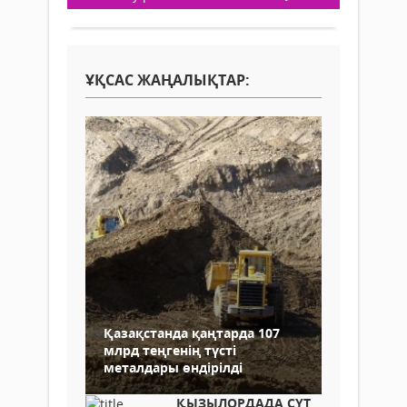
ҰҚСАС ЖАҢАЛЫҚТАР:
Қазақстанда қаңтарда 107
млрд теңгенің түсті
металдары өндірілді
ҚЫЗЫЛОРДАДА СҮТ