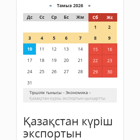
«
Тамыз 2026 »
Дс
Сс
Ср
Бс
Жм
Сб
Жс
1
2
3
4
5
6
7
8
9
10
11
12
13
14
15
16
17
18
19
20
21
22
23
24
25
26
27
28
29
30
31
Тіршілік тынысы
»
Экономика
»
Қазақстан күріш экспортын қысқартты
Қазақстан күріш
экспортын