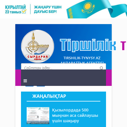
TIRSHILIK-TYNYSY.KZ
АҚПАРАТТЫҚ АГЕНТТІГІ
ЖАҢАЛЫҚТАР
Қызылордада 500
мыңнан аса сайлаушы
үшін шақыру