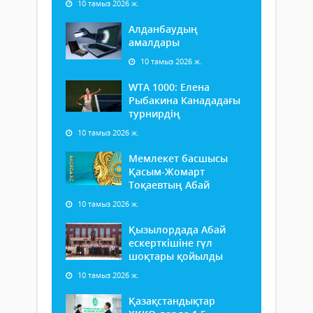
10 тамыз 2026 ж.
Алданбаудың
амалдары
10 тамыз 2026 ж.
WTA 1000: Елена
Рыбакина Канададағы
турнирдің
10 тамыз 2026 ж.
Мемлекет басшысы
Қасым-Жомарт
Тоқаевтың Абай
10 тамыз 2026 ж.
Қызылордада Абай
ескерткішіне гүл
шоқтары қойылды
10 тамыз 2026 ж.
Қазақстандықтар