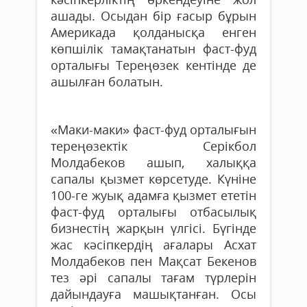
ашады. Осыдан бір ғасыр бұ­рын
Америкада қолданысқа енген
көпшілік тамақтанатын фаст-фуд
орталығы Тереңөзек кен­тінде де
ашылған болатын.
«Maки-маки» фаст-фуд ор­­та­лығын
тереңөзектік Се­рік­бол
Молдабеков ашып, халыққа
сапалы қызмет көр­сетуде. Күніне
100-ге жуық адамға қызмет ететін
фаст-фуд орталығы отбасылық
бизнестің жарқын үлгісі. Бүгінде
жас кәсіпкердің аға­лары Асхат
Молдабеков пен Мақсат Бекенов
тез әрі сапалы тағам түрлерін
дайындауға машықтанған. Осы