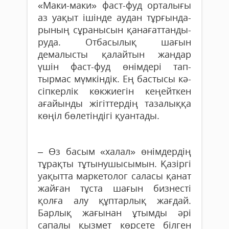
«Maки-маки» фаст-фуд орталығы
аз уақыт іші­нде аудан тұрғында­
рының сұ­ранысын қанағаттан­ды­
ру­да. Отба­сылық шағын
демалысты қалайтын жандар
үшін фаст-фуд өнімдері тап­­­
тырмас мүмкіндік. Ең бас­тысы кә­
сіпкерлік көк­жиегін кеңейткен
ағайынды жігіт­тердің тазалыққа
кө­ңіл бөлетіндігі қуантады.
– Өз басым «халал» өнімдердің
тұрақты тұты­нушысымын. Қазіргі
уақытта маркетолог саласы қанат
жайған тұста шағын бизнесті
қолға алу құптарлық жағдай.
Барлық жағынан ұтымды әрі
сапалы қызмет көрсете білген