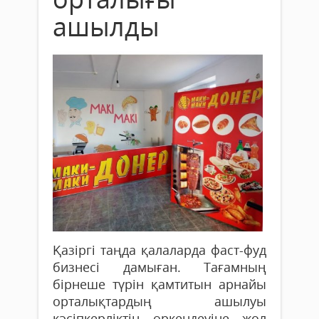
ашылды
Қазіргі таңда қалаларда фаст-фуд
бизнесі дамыған. Тағамның
бірнеше түрін қамтитын арнайы
орталықтардың ашылуы
кәсіпкерліктің өркендеуіне жол