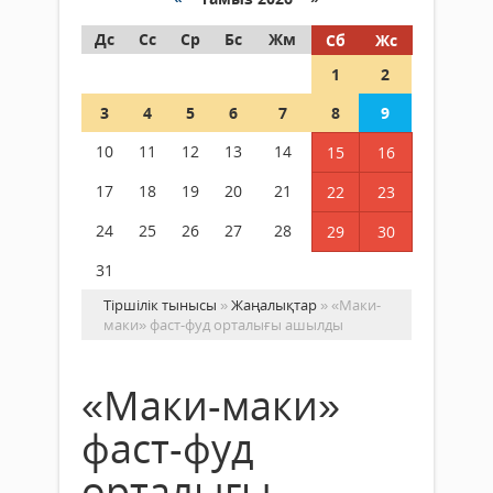
Дс
Сс
Ср
Бс
Жм
Сб
Жс
1
2
3
4
5
6
7
8
9
10
11
12
13
14
15
16
17
18
19
20
21
22
23
24
25
26
27
28
29
30
31
Тіршілік тынысы
»
Жаңалықтар
» «Маки-
маки» фаст-фуд орталығы ашылды
«Маки-маки»
фаст-фуд
орталығы