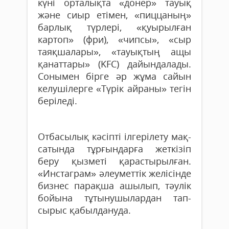
күні орталықта «донер» та­уық
және сиыр етімен, «пиццаның»
барлық түрлері, «қуырылған
картоп» (фри), «чипсы», «сыр
таяқшалары», «тауықтың ащы
қанаттары» (KFC) дайындалады.
Сонымен бірге әр жұма сайын
келушілерге «Түрік айраны» тегін
беріледі.
Отбасылық кәсіпті іл­ге­рі­лету мақ­
сатында тұр­ғындарға жеткізіп
беру қыз­меті қарастырылған.
«Инстаграм» әлеу­мет­тік желісінде
биз­нес парақша ашы­­лып, тәулік
бойына тұ­­тынушы­лар­дан тап­­
сырыс қабыл­дануда.