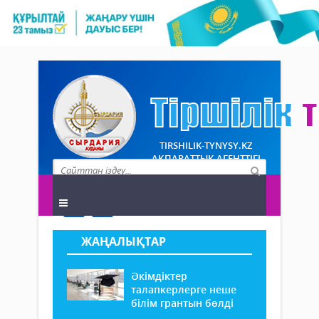
TIRSHILIK-TYNYSY.KZ
АҚПАРАТТЫҚ АГЕНТТІГІ
ЖАҢАЛЫҚТАР
Әкімдіктер
талапкерлерге неше
білім грантын бөлді