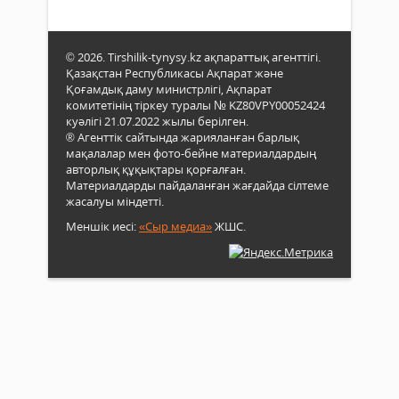
© 2026. Tirshilik-tynysy.kz ақпараттық агенттігі.
Қазақстан Республикасы Ақпарат және
Қоғамдық даму министрлігі, Ақпарат
комитетінің тіркеу туралы № KZ80VPY00052424
куәлігі 21.07.2022 жылы берілген.
® Агенттік сайтында жарияланған барлық
мақалалар мен фото-бейне материалдардың
авторлық құқықтары қорғалған.
Материалдарды пайдаланған жағдайда сілтеме
жасалуы міндетті.
Меншік иесі:
«Сыр медиа»
ЖШС.