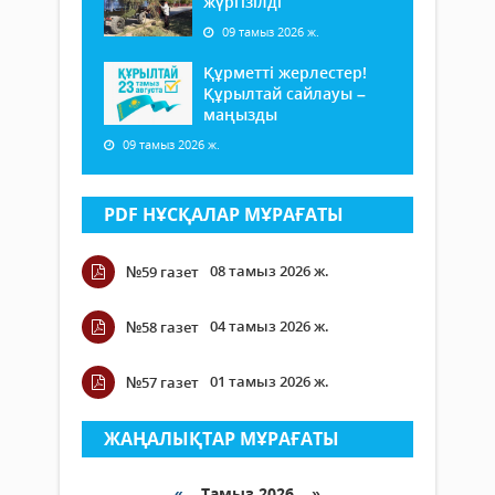
жүргізілді
09 тамыз 2026 ж.
Құрметті жерлестер!
Құрылтай сайлауы –
маңызды
09 тамыз 2026 ж.
PDF НҰСҚАЛАР МҰРАҒАТЫ
08 тамыз 2026 ж.
№59 газет
04 тамыз 2026 ж.
№58 газет
01 тамыз 2026 ж.
№57 газет
ЖАҢАЛЫҚТАР МҰРАҒАТЫ
«
Тамыз 2026 »