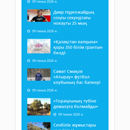
09 тамыз 2026 ж.
Дияр Нұрғожайдың
соңғы секундтағы
нокауты 25 мың
09 тамыз 2026 ж.
«Қазақстан халқына»
қоры 350 білім грантын
бөлді:
09 тамыз 2026 ж.
Самат Смақов
«Атырау» футбол
клубының бас бапкері
09 тамыз 2026 ж.
«Тораңғының түбіне
демалуға болмайды»
09 тамыз 2026 ж.
Сенбілік жұмыстары