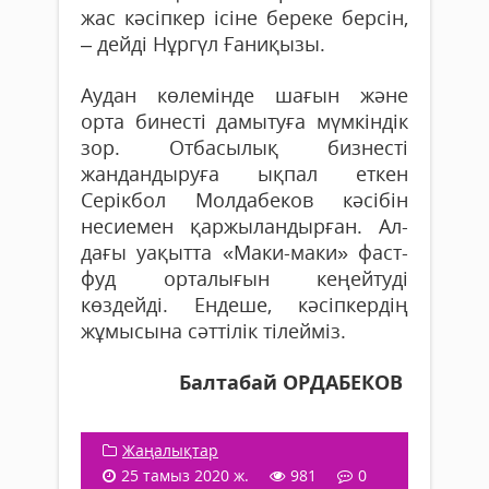
жас кәсіпкер ісіне береке берсін,
– дейді Нұргүл Ғаниқызы.
Аудан көлемінде шағын және
орта бинесті дамытуға мүмкіндік
зор. Отба­сылық бизнесті
жандандыруға ықпал еткен
Серікбол Молдабеков кә­сібін
несиемен қаржыландырған. Ал­
дағы уақытта «Maки-маки» фаст-
фуд орталығын ке­ңейтуді
көздейді. Ендеше, кәсіпкердің
жұмысына сәттілік тілейміз.
Балтабай ОРДАБЕКОВ
Жаңалықтар
25 тамыз 2020 ж.
981
0