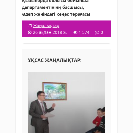
Қызылорда облысы бойынша
департаментінінң басшысы,
Әдеп жөніндегі кеңес төрағасы
Жаңалықтар
26 ақпан 2018 ж.
1 574
0
ҰҚСАС ЖАҢАЛЫҚТАР: