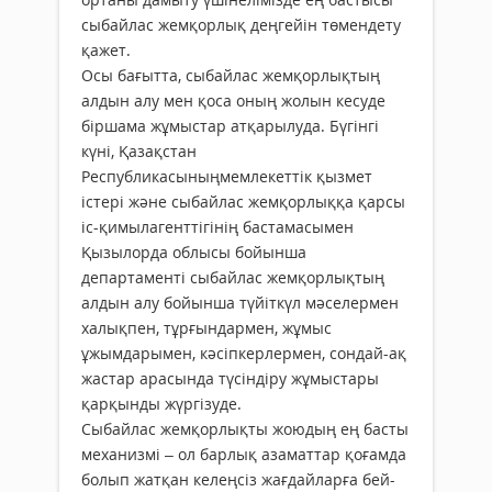
сыбайлас жемқорлық деңгейін төмендету
қажет.
Осы бағытта, сыбайлас жемқорлықтың
алдын алу мен қоса оның жолын кесуде
біршама жұмыстар атқарылуда. Бүгінгі
күні, Қазақстан
Республикасыныңмемлекеттік қызмет
істері және сыбайлас жемқорлыққа қарсы
іс-қимылагенттігінің бастамасымен
Қызылорда облысы бойынша
департаменті сыбайлас жемқорлықтың
алдын алу бойынша түйіткүл мәселермен
халықпен, тұрғындармен, жұмыс
ұжымдарымен, кәсіпкерлермен, сондай-ақ
жастар арасында түсіндіру жұмыстары
қарқынды жүргізуде.
Сыбайлас жемқорлықты жоюдың ең басты
механизмі – ол барлық азаматтар қоғамда
болып жатқан келеңсіз жағдайларға бей-