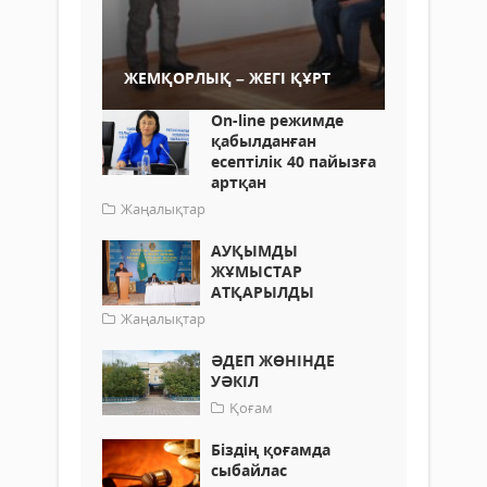
ЖЕМҚОРЛЫҚ – ЖЕГІ ҚҰРТ
Оn-line режимде
қабылданған
есептілік 40 пайызға
артқан
Жаңалықтар
АУҚЫМДЫ
ЖҰМЫСТАР
АТҚАРЫЛДЫ
Жаңалықтар
ӘДЕП ЖӨНІНДЕ
УӘКІЛ
Қоғам
Біздің қоғамда
сыбайлас