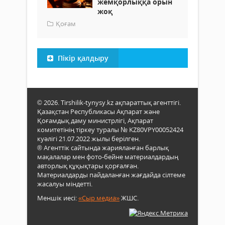
жемқорлыққа орын
жоқ
Қоғам
Пікір қалдыру
© 2026. Tirshilik-tynysy.kz ақпараттық агенттігі.
Қазақстан Республикасы Ақпарат және
Қоғамдық даму министрлігі, Ақпарат
комитетінің тіркеу туралы № KZ80VPY00052424
куәлігі 21.07.2022 жылы берілген.
® Агенттік сайтында жарияланған барлық
мақалалар мен фото-бейне материалдардың
авторлық құқықтары қорғалған.
Материалдарды пайдаланған жағдайда сілтеме
жасалуы міндетті.
Меншік иесі:
«Сыр медиа»
ЖШС.