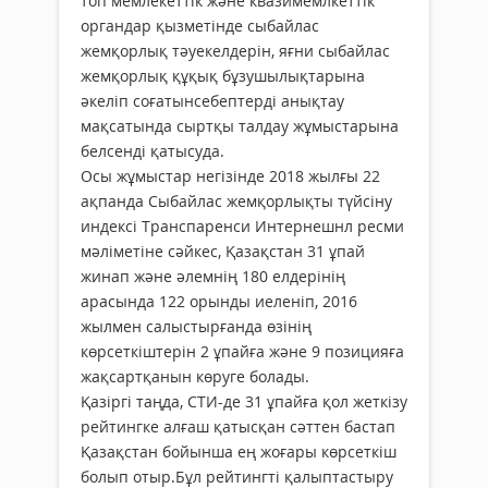
топ мемлекеттік және квазимемлкеттік
органдар қызметінде сыбайлас
жемқорлық тәуекелдерін, яғни сыбайлас
жемқорлық құқық бұзушылықтарына
әкеліп соғатынсебептерді анықтау
мақсатында сыртқы талдау жұмыстарына
белсенді қатысуда.
Осы жұмыстар негізінде 2018 жылғы 22
ақпанда Сыбайлас жемқорлықты түйсіну
индексі Транспаренси Интернешнл ресми
мәліметіне сәйкес, Қазақстан 31 ұпай
жинап және әлемнің 180 елдерінің
арасында 122 орынды иеленіп, 2016
жылмен салыстырғанда өзінің
көрсеткіштерін 2 ұпайға және 9 позицияға
жақсартқанын көруге болады.
Қазіргі таңда, СТИ-де 31 ұпайға қол жеткізу
рейтингке алғаш қатысқан сәттен бастап
Қазақстан бойынша ең жоғары көрсеткіш
болып отыр.Бұл рейтингті қалыптастыру