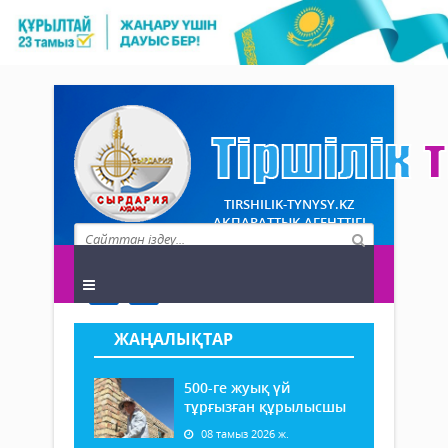
TIRSHILIK-TYNYSY.KZ
АҚПАРАТТЫҚ АГЕНТТІГІ
ЖАҢАЛЫҚТАР
500-ге жуық үй
тұрғызған құрылысшы
08 тамыз 2026 ж.