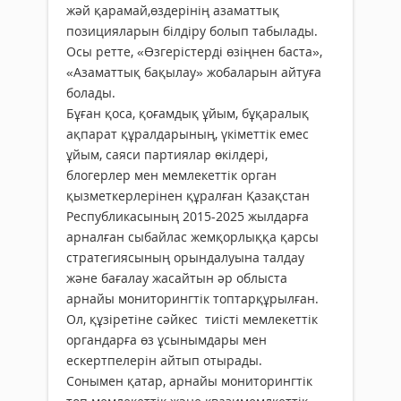
жәй қарамай,өздерінің азаматтық
позицияларын білдіру болып табылады.
Осы ретте, «Өзгерістерді өзіңнен баста»,
«Азаматтық бақылау» жобаларын айтуға
болады.
Бұған қоса, қоғамдық ұйым, бұқаралық
ақпарат құралдарының, үкіметтік емес
ұйым, саяси партиялар өкілдері,
блогерлер мен мемлекеттік орган
қызметкерлерінен құралған Қазақстан
Республикасының 2015-2025 жылдарға
арналған сыбайлас жемқорлыққа қарсы
стратегиясының орындалуына талдау
және бағалау жасайтын әр облыста
арнайы мониторингтік топтарқұрылған.
Ол, құзіретіне сәйкес тиісті мемлекеттік
органдарға өз ұсынымдары мен
ескертпелерін айтып отырады.
Сонымен қатар, арнайы мониторингтік