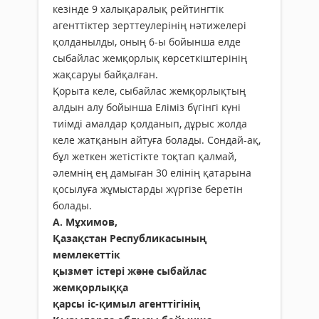
кезінде 9 халықаралық рейтингтік
агенттіктер зерттеулерінің нәтижелері
қолданылды, оның 6-ы бойынша елде
сыбайлас жемқорлық көрсеткіштерінің
жақсаруы байқалған.
Қорыта келе, сыбайлас жемқорлықтың
алдын алу бойынша Еліміз бүгінгі күні
тиімді амалдар қолданып, дұрыс жолда
келе жатқанын айтуға болады. Сондай-ақ,
бұл жеткен жетістікте тоқтап қалмай,
әлемнің ең дамыған 30 елінің қатарына
қосылуға жұмыстарды жүргізе беретін
болады.
А. Мұхимов,
Қазақстан Республикасының
мемлекеттік
қызмет істері және сыбайлас
жемқорлыққа
қарсы іс-қимыл агенттігінің