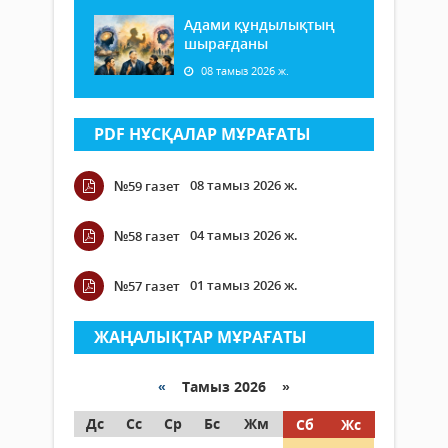
Адами құндылықтың
шырағданы
08 тамыз 2026 ж.
PDF НҰСҚАЛАР МҰРАҒАТЫ
08 тамыз 2026 ж.
№59 газет
04 тамыз 2026 ж.
№58 газет
01 тамыз 2026 ж.
№57 газет
ЖАҢАЛЫҚТАР МҰРАҒАТЫ
«
Тамыз 2026 »
Дс
Сс
Ср
Бс
Жм
Сб
Жс