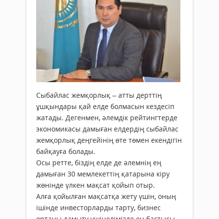
Сыбайлас жемқорлық – атты дерттің
ұшқындары қай елде болмасын кездесіп
жатады. Дегенмен, әлемдік рейтингтерде
экономикасы дамыған елдердің сыбайлас
жемқорлық деңгейінің өте төмен екендігін
байқауға болады.
Осы ретте, біздің елде де әлемнің ең
дамыған 30 мемлекеттің қатарына кіру
жөнінде үлкен мақсат қойып отыр.
Алға қойылған мақсатқа жету үшін, оның
ішінде инвесторларды тарту, бизнес
ортаны дамыту үшінелімізде ең бастысы