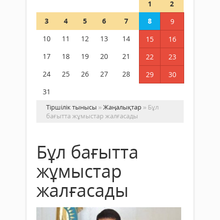
1
2
3
4
5
6
7
8
9
10
11
12
13
14
15
16
17
18
19
20
21
22
23
24
25
26
27
28
29
30
31
Тіршілік тынысы
»
Жаңалықтар
» Бұл
бағытта жұмыстар жалғасады
Бұл бағытта
жұмыстар
жалғасады