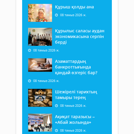
Құрыш қолды ана
08 тамыз 2026 ж.
Құрылыс саласы аудан
экономикасына серпін
берді
08 тамыз 2026 ж.
Азаматтардың
банкроттығында
қандай өзгеріс бар?
08 тамыз 2026 ж.
Шежірелі тарихтың
тамыры терең
08 тамыз 2026 ж.
Ақиқат таразысы –
«Абай жолында»
08 тамыз 2026 ж.