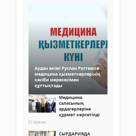
Аудан әкімі Руслан Рүстемов
медицина қызметкерлерінің
кәсіби мерекесімен
құттықтады
Медицина
саласының
ардагерлеріне
құрмет көрсетілді
Қоғам
СЫРДАРИЯДА