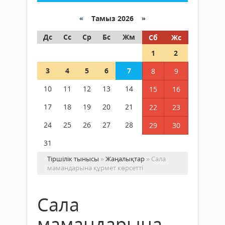
«
Тамыз 2026 »
Дс
Сс
Ср
Бс
Жм
Сб
Жс
1
2
3
4
5
6
7
8
9
10
11
12
13
14
15
16
17
18
19
20
21
22
23
24
25
26
27
28
29
30
31
Тіршілік тынысы
»
Жаңалықтар
» Сала
мамандарына құрмет көрсетті
Сала
мамандарына