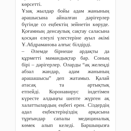
көрсетті.
Ұзақ жылдар бойы адам жанының
арашысына айналған дәрігерлер
бүгінде со еңбектің зейнетін көруде.
Қоғамның денсаулық сақтау саласына
қосқан елеулі үлестеріне ауыл әкімі
Ұ.Абдраманова алғыс білдірді.
– Әлемде бірнеше ардақты да
құрметті мамандықтар бар. Соның
бірі – дәрігерлер. Оларды “ақ желеңді
абзал жандар, адам жанының
арашашысы” деп жатамыз. Қалай
атасақ та артықтық
етпейді. Коронавирус індетімен
күресте алдыңғы шепте жүрген ақ
халаттылардың еңбегі ерен. Сіздердің
адал еңбектеріңіздің арқасына
тұрғындар сапалы медициналық
көмек алып келеді. Баршыңызға