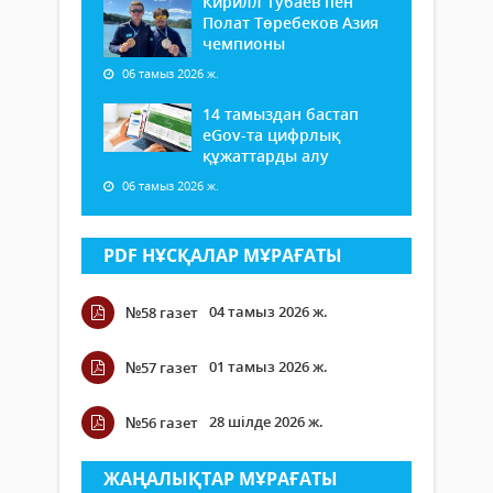
Кирилл Тубаев пен
Полат Төребеков Азия
чемпионы
06 тамыз 2026 ж.
14 тамыздан бастап
еGov-та цифрлық
құжаттарды алу
06 тамыз 2026 ж.
PDF НҰСҚАЛАР МҰРАҒАТЫ
04 тамыз 2026 ж.
№58 газет
01 тамыз 2026 ж.
№57 газет
28 шілде 2026 ж.
№56 газет
ЖАҢАЛЫҚТАР МҰРАҒАТЫ