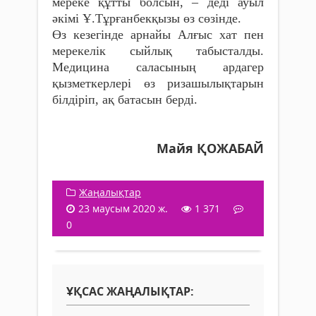
мереке құтты болсын, – деді ауыл
әкімі Ұ.Тұрғанбекқызы өз сөзінде.
Өз кезегінде арнайы Алғыс хат пен
мерекелік сыйлық табысталды.
Медицина саласының ардагер
қызметкерлері өз ризашылықтарын
білдіріп, ақ батасын берді.
Майя ҚОЖАБАЙ
Жаңалықтар
23 маусым 2020 ж.
1 371
0
ҰҚСАС ЖАҢАЛЫҚТАР: