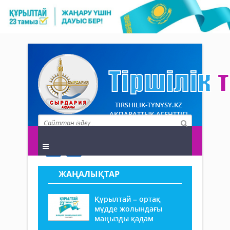
TIRSHILIK-TYNYSY.KZ
АҚПАРАТТЫҚ АГЕНТТІГІ
ЖАҢАЛЫҚТАР
Құрылтай – ортақ
мүдде жолындағы
маңызды қадам