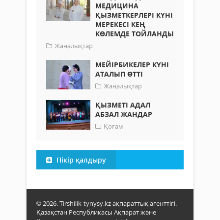
МЕДИЦИНА
ҚЫЗМЕТКЕРЛЕРІ КҮНІ
МЕРЕКЕСІ КЕҢ
КӨЛЕМДЕ ТОЙЛАНДЫ
Жаңалықтар
МЕЙІРБИКЕЛЕР КҮНІ
АТАЛЫП ӨТТІ
Жаңалықтар
ҚЫЗМЕТІ АДАЛ
АБЗАЛ ЖАНДАР
Қоғам
Пікір қалдыру
© 2026. Tirshilik-tynysy.kz ақпараттық агенттігі.
Қазақстан Республикасы Ақпарат және