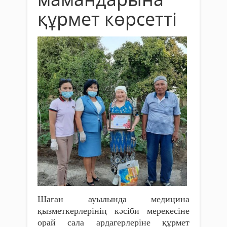
құрмет көрсетті
Шаған ауылында медицина
қызметкерлерінің кәсіби мерекесіне
орай сала ардагерлеріне құрмет