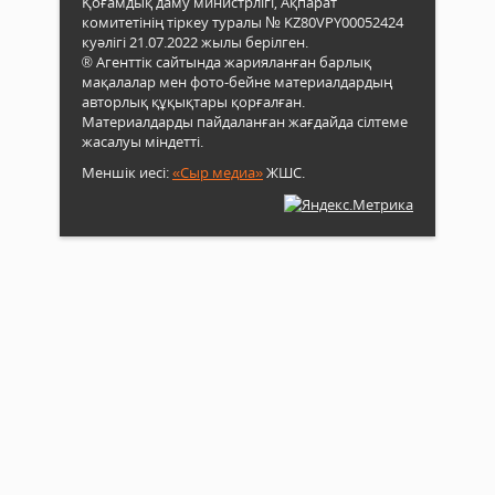
Қоғамдық даму министрлігі, Ақпарат
комитетінің тіркеу туралы № KZ80VPY00052424
куәлігі 21.07.2022 жылы берілген.
® Агенттік сайтында жарияланған барлық
мақалалар мен фото-бейне материалдардың
авторлық құқықтары қорғалған.
Материалдарды пайдаланған жағдайда сілтеме
жасалуы міндетті.
Меншік иесі:
«Сыр медиа»
ЖШС.