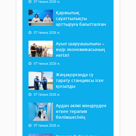
07 тамыз 2026 ж.
Қаржылық
сауаттылықты
арттыруға бағытталған
07 тамыз 2026 ж.
Ауыл шаруашылығы –
өңір экономикасының
негізгі
07 тамыз 2026 ж.
Жаңақорғанда су
тарату станциясы іске
қосылды
07 тамыз 2026 ж.
Аудан әкімі жөндеуден
өткен терапия
бөлімшесінің
07 тамыз 2026 ж.