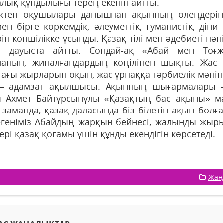
алық құндылығы терең екенін айтты.
ктеп оқушылары данышпан ақынның өлеңдерін о
ен бірге көркемдік, әлеуметтік, гуманистік, дін
ін көпшілікке ұсынды. Қазақ тілі мен әдебиеті пә
 дауыста айтты. Сондай-ақ «Абай мен Тоғж
ланып, жиналғандардың көңілінен шықты. Жас
тағы жырларын оқып, жас ұрпаққа тәрбиелік мәнін
– адамзат ақылшысы. Ақынның шығармалары –
ы Ахмет Байтұрсынұлы «Қазақтың бас ақыны» м
 заманда, қазақ даласында біз білетін ақын болға
егеніміз Абайдың жарқын бейнесі, жалынды жыры
ері қазақ қоғамы үшін құнды екендігін көрсетеді.
Жаң