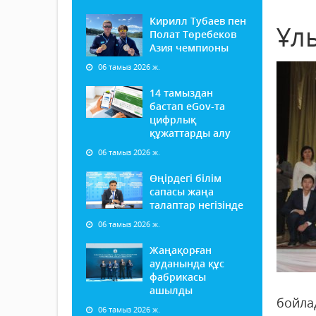
Кирилл Тубаев пен
Ұл
Полат Төребеков
Азия чемпионы
06 тамыз 2026 ж.
14 тамыздан
бастап еGov-та
цифрлық
құжаттарды алу
06 тамыз 2026 ж.
Өңірдегі білім
сапасы жаңа
талаптар негізінде
06 тамыз 2026 ж.
Жаңақорған
ауданында құс
фабрикасы
ашылды
бойла
06 тамыз 2026 ж.