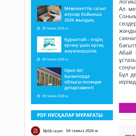
логик
Ал ме
Мемлекеттік сатып
алулар бойынша
Соным
2026 жылдың
сөздер
06 тамыз 2026 ж.
жанды
сахна
Құрылтай – елдің
бағыт
ертеңі үшін ортақ
жауапкершілік
Абай 
ұстаз
06 тамыз 2026 ж.
соңғы
Open Air:
Бұл д
Қызылорда
иірімд
облысы полиция
департаменті
06 тамыз 2026 ж.
PDF НҰСҚАЛАР МҰРАҒАТЫ
04 тамыз 2026 ж.
№58 газет