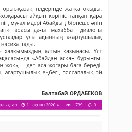
рыс-қазақ тілдерінде жатқа оқыды.
и көзқарасы айқын көрініс тапқан қара
нінің мұғалімдері Абайдың бірнеше әнін
ан» арасындағы махаббат диалогы
 ұстаздар ұлы ақынның ағартушылық
 насихаттады.
 халқымыздың алтын қазынасы. Ұлт
ақаласында «Абайдан асқан бұрынғы-
н жоқ», – деп аса жоғары баға береді.
, ағартушылық еңбегі, пәлсапалық ой
Балтабай ОРДАБЕКОВ
алықтар
11 ақпан 2020 ж.
1 739
0