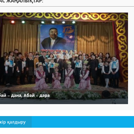
АС ЖАҢАЛЫҚТАР:
ай – дана, Абай – дара
кір қалдыру