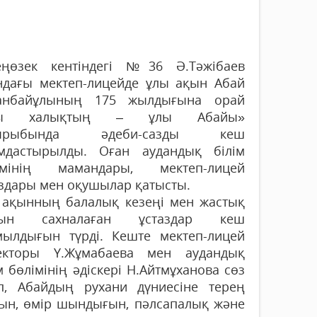
еңөзек кентіндегі №36 Ә.Тәжібаев
ндағы мектеп-лицейде ұлы ақын Абай
анбайұлының 175 жылдығына орай
лы халықтың – ұлы Абайы»
қырыбында әдеби-сазды кеш
мдастырылды. Оған аудандық білім
імінің мамандары, мектеп-лицей
аздары мен оқушылар қатысты.
 ақынның балалық кезеңі мен жастық
ғын сахналаған ұстаздар кеш
ылдығын түрді. Кеште мектеп-лицей
екторы Ү.Жұмабаева мен аудандық
м бөлімінің әдіскері Н.Айтмұханова сөз
п, Абайдың рухани дүниесіне терең
ын, өмір шындығын, пәлсапалық және