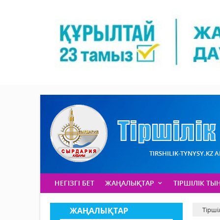
TIRSHILIK-TYNYSY.KZ 
НЕГІЗГІ БЕТ
ЖАҢАЛЫҚТАР
ТІРШІЛІК ТЫ
ЖАҢАЛЫҚТАР
Тірші