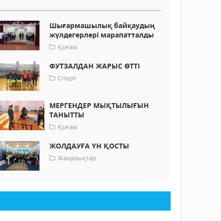
Шығармашылық байқаудың
жүлдегерлері марапатталды
Қоғам
ФУТЗАЛДАН ЖАРЫС ӨТТІ
Спорт
МЕРГЕНДЕР МЫҚТЫЛЫҒЫН
ТАНЫТТЫ
Қоғам
ЖОЛДАУҒА ҮН ҚОСТЫ
Жаңалықтар