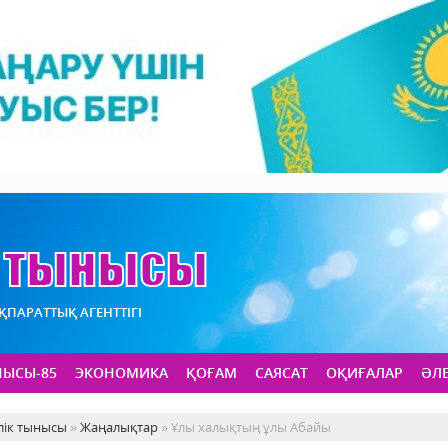
АҚПАРАТТЫҚ АГЕНТТІГІ
НЫСЫ-85
ЭКОНОМИКА
ҚОҒАМ
САЯСАТ
ОҚИҒАЛАР
ӘЛ
лік тынысы
»
Жаңалықтар
» Ұлы халықтың ұлы Абайы