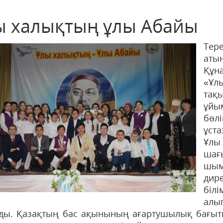
ы халықтың ұлы Абайы
Тер
аты
Құн
«Ұ
та
ұйы
бөл
ұст
Ұлы
ша
шым
дир
білі
алы
ды. Қазақтың бас ақынының ағартушылық бағыт