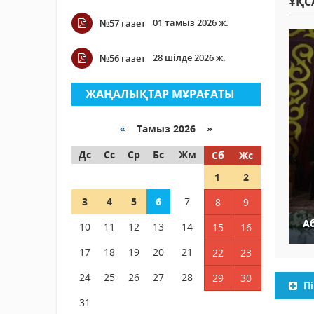
ҰҚС
01 тамыз 2026 ж.
№57 газет
28 шілде 2026 ж.
№56 газет
ЖАҢАЛЫҚТАР МҰРАҒАТЫ
«
Тамыз 2026 »
Дс
Сс
Ср
Бс
Жм
Сб
Жс
1
2
3
4
5
6
7
8
9
Аб
10
11
12
13
14
15
16
17
18
19
20
21
22
23
24
25
26
27
28
29
30
Пі
31