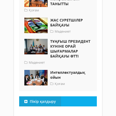
ТАНЫТТЫ
Қоғам
ЖАС СУРЕТШІЛЕР
БАЙҚАУЫ
Мәдениет
ТҰҢҒЫШ ПРЕЗИДЕНТ
КҮНІНЕ ОРАЙ
ШЫҒАРМАЛАР
БАЙҚАУЫ ӨТТІ
Мәдениет
Интеллектуалдық
ойын
Қоғам
Пікір қалдыру