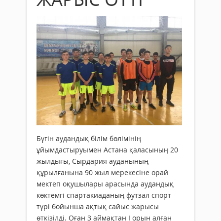
Бүгін аудандық білім бөлімінің
ұйымдастыруымен Астана қаласының 20
жылдығы, Сырдария ауданының
құрылғанына 90 жыл мерекесіне орай
мектеп оқушылары арасында аудандық
көктемгі спартакиаданың футзал спорт
түрі бойынша ақтық сайыс жарысы
өткізілді. Оған 3 аймақтан І орын алған