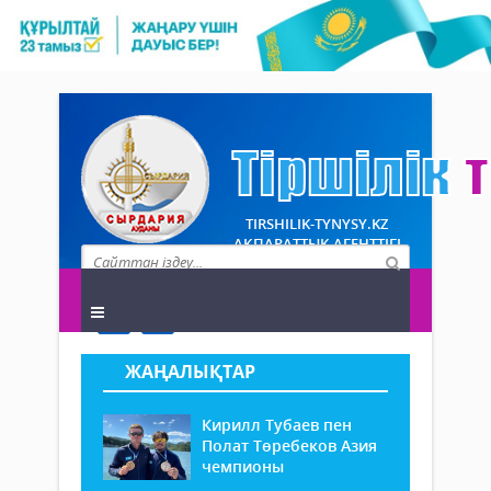
TIRSHILIK-TYNYSY.KZ
АҚПАРАТТЫҚ АГЕНТТІГІ
ЖАҢАЛЫҚТАР
Кирилл Тубаев пен
Полат Төребеков Азия
чемпионы