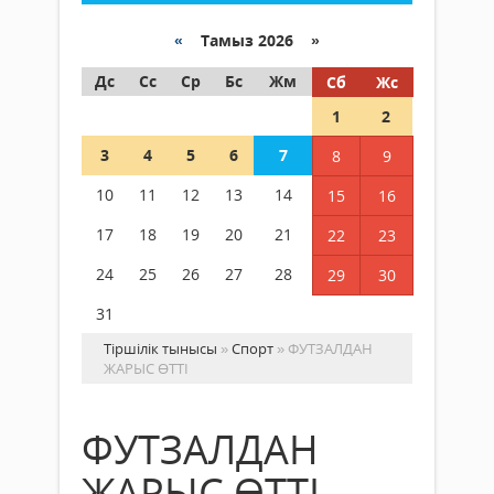
«
Тамыз 2026 »
Дс
Сс
Ср
Бс
Жм
Сб
Жс
1
2
3
4
5
6
7
8
9
10
11
12
13
14
15
16
17
18
19
20
21
22
23
24
25
26
27
28
29
30
31
Тіршілік тынысы
»
Спорт
» ФУТЗАЛДАН
ЖАРЫС ӨТТІ
ФУТЗАЛДАН
ЖАРЫС ӨТТІ