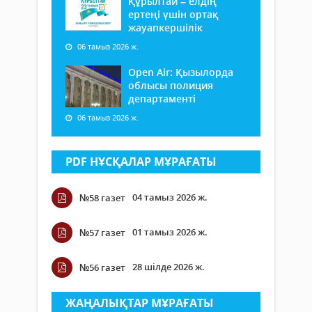
Құрылтай – елдің
ертеңі үшін ортақ
жауапкершілік
06 тамыз 2026 ж.
Open Air: Қызылорда
облысы полиция
департаменті
06 тамыз 2026 ж.
PDF НҰСҚАЛАР МҰРАҒАТЫ
04 тамыз 2026 ж.
№58 газет
01 тамыз 2026 ж.
№57 газет
28 шілде 2026 ж.
№56 газет
ЖАҢАЛЫҚТАР МҰРАҒАТЫ