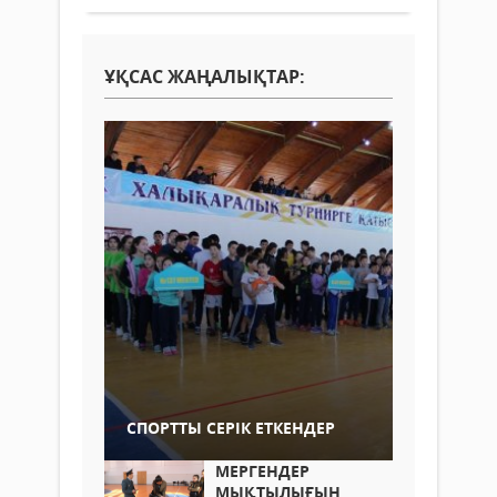
ҰҚСАС ЖАҢАЛЫҚТАР:
СПОРТТЫ СЕРІК ЕТКЕНДЕР
МЕРГЕНДЕР
МЫҚТЫЛЫҒЫН