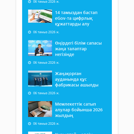
06 тамыз 2026 ж.
14 тамыздан бастап
еGov-та цифрлық
құжаттарды алу
06 тамыз 2026 ж.
Өңірдегі білім сапасы
жаңа талаптар
негізінде
06 тамыз 2026 ж.
Жаңақорған
ауданында құс
фабрикасы ашылды
06 тамыз 2026 ж.
Мемлекеттік сатып
алулар бойынша 2026
жылдың
06 тамыз 2026 ж.