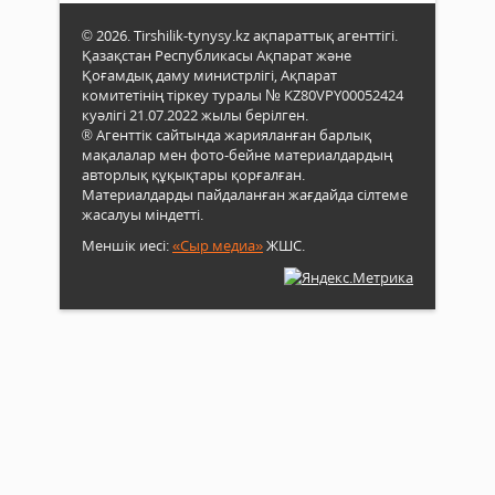
© 2026. Tirshilik-tynysy.kz ақпараттық агенттігі.
Қазақстан Республикасы Ақпарат және
Қоғамдық даму министрлігі, Ақпарат
комитетінің тіркеу туралы № KZ80VPY00052424
куәлігі 21.07.2022 жылы берілген.
® Агенттік сайтында жарияланған барлық
мақалалар мен фото-бейне материалдардың
авторлық құқықтары қорғалған.
Материалдарды пайдаланған жағдайда сілтеме
жасалуы міндетті.
Меншік иесі:
«Сыр медиа»
ЖШС.