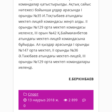
командалар қатыстырылды. Ақтық сайыс
нәтежесі бойынша ұлдар арасында І
орынды №35 И.Тоқтыбаев атындағы
мектеп-лицей командасы жеңіп алды. II
орынды №129 орта мектеп командасы
иеленсе, III орын №42 Қ.Баймағанбетов
атындағы мектеп-лицей командасына
бұйырды. Ал қыздар арасында I орынды
№147 орта мектеп, II орынды №36
Ә.Тәжібаев атындағы мектеп-лицей, III
орынды №129 орта мектеп командалары
иеленді.
Е.БЕРКІНБАЕВ
Спорт
13 наурыз 2018 ж.
2 899
0