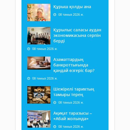
Құрыш қолды ана
08 тамыз 2026 ж.
Құрылыс саласы аудан
экономикасына серпін
берді
08 тамыз 2026 ж.
Азаматтардың
банкроттығында
қандай өзгеріс бар?
08 тамыз 2026 ж.
Шежірелі тарихтың
тамыры терең
08 тамыз 2026 ж.
Ақиқат таразысы –
«Абай жолында»
08 тамыз 2026 ж.