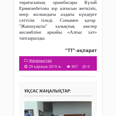
төрағасының орынбасары Күләй
Ермағанбетова зор алғысын жеткізіп,
өнер жолындағы алдағы күндерге
сәттілік тіледі. Сонымен қатар
"Жаншуақты" халықтық әжелер
ансамбліне арнайы «Алғыс хат»
тапсырылды.
"ТТ"-ақпарат
Жаңалықтар
29 қараша 2019 ж.
907
0
ҰҚСАС ЖАҢАЛЫҚТАР: