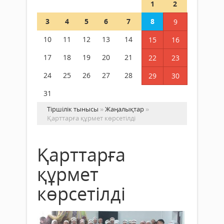
1
2
3
4
5
6
7
8
9
10
11
12
13
14
15
16
17
18
19
20
21
22
23
24
25
26
27
28
29
30
31
Тіршілік тынысы
»
Жаңалықтар
»
Қарттарға құрмет көрсетілді
Қарттарға
құрмет
көрсетілді