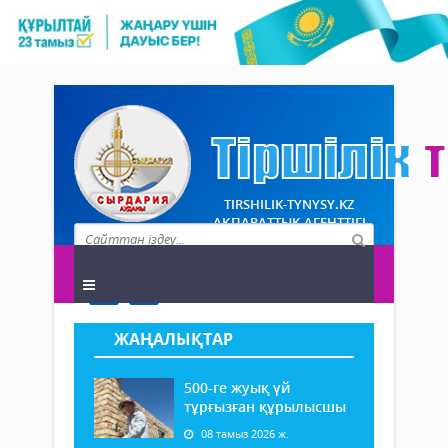
TIRSHILIK-TYNYSY.KZ
АҚПАРАТТЫҚ АГЕНТТІГІ
ЖАҢАЛЫҚТАР
500-ге жуық үй
тұрғызған құрылысшы
08 тамыз 2026 ж.