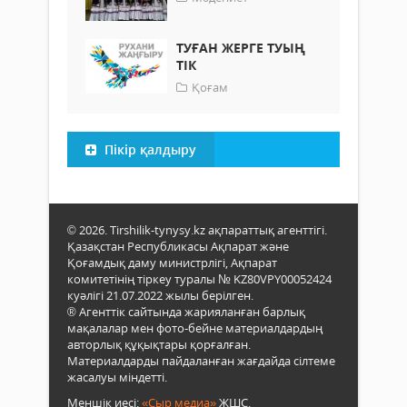
ТУҒАН ЖЕРГЕ ТУЫҢ
ТІК
Қоғам
Пікір қалдыру
© 2026. Tirshilik-tynysy.kz ақпараттық агенттігі.
Қазақстан Республикасы Ақпарат және
Қоғамдық даму министрлігі, Ақпарат
комитетінің тіркеу туралы № KZ80VPY00052424
куәлігі 21.07.2022 жылы берілген.
® Агенттік сайтында жарияланған барлық
мақалалар мен фото-бейне материалдардың
авторлық құқықтары қорғалған.
Материалдарды пайдаланған жағдайда сілтеме
жасалуы міндетті.
Меншік иесі:
«Сыр медиа»
ЖШС.