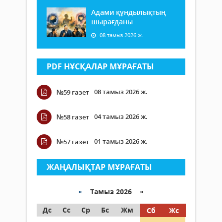
Адами құндылықтың
шырағданы
08 тамыз 2026 ж.
PDF НҰСҚАЛАР МҰРАҒАТЫ
08 тамыз 2026 ж.
№59 газет
04 тамыз 2026 ж.
№58 газет
01 тамыз 2026 ж.
№57 газет
ЖАҢАЛЫҚТАР МҰРАҒАТЫ
«
Тамыз 2026 »
Дс
Сс
Ср
Бс
Жм
Сб
Жс