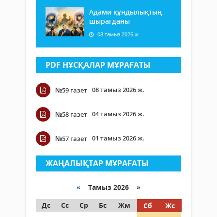
Адами құндылықтың
шырағданы
08 тамыз 2026 ж.
PDF НҰСҚАЛАР МҰРАҒАТЫ
08 тамыз 2026 ж.
№59 газет
04 тамыз 2026 ж.
№58 газет
01 тамыз 2026 ж.
№57 газет
ЖАҢАЛЫҚТАР МҰРАҒАТЫ
«
Тамыз 2026 »
Дс
Сс
Ср
Бс
Жм
Сб
Жс