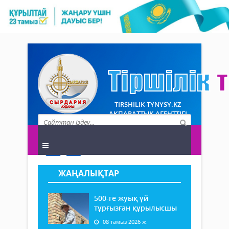
TIRSHILIK-TYNYSY.KZ
АҚПАРАТТЫҚ АГЕНТТІГІ
ЖАҢАЛЫҚТАР
500-ге жуық үй
тұрғызған құрылысшы
08 тамыз 2026 ж.