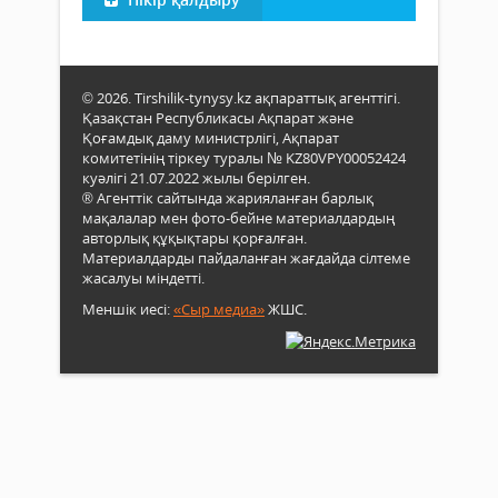
© 2026. Tirshilik-tynysy.kz ақпараттық агенттігі.
Қазақстан Республикасы Ақпарат және
Қоғамдық даму министрлігі, Ақпарат
комитетінің тіркеу туралы № KZ80VPY00052424
куәлігі 21.07.2022 жылы берілген.
® Агенттік сайтында жарияланған барлық
мақалалар мен фото-бейне материалдардың
авторлық құқықтары қорғалған.
Материалдарды пайдаланған жағдайда сілтеме
жасалуы міндетті.
Меншік иесі:
«Сыр медиа»
ЖШС.