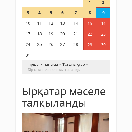
1
2
3
4
5
6
7
8
9
10
11
12
13
14
15
16
17
18
19
20
21
22
23
24
25
26
27
28
29
30
31
Тіршілік тынысы
»
Жаңалықтар
»
Бірқатар мәселе талқыланды
Бірқатар мәселе
талқыланды