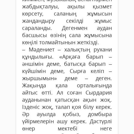
жабдықталуы, ақылы қызмет
көрсету, саланың жұмысын
жандандыру секілді жұмыс
сараланды. Дегенмен аудан
басшысы өзінің сала жұмысына
көңілі толмайтынын жеткізді.
– Мәдениет – халықтың рухани
құндылығы. «Арқаға барып –
әншімін деме, батысқа барып –
күйшімін деме, Сырға келіп –
жыршымын» деме – деген.
Жақында қала орталығында
айтыс өтті. Ал соған Сырдария
ауданынан қатысқан ақын жоқ.
Ізденіс жоқ, талап қоя білу керек.
Әр ауылда қобыз, домбыра
үйірмелерін ашу керек. Дәстүрлі
өнер мектебі неге