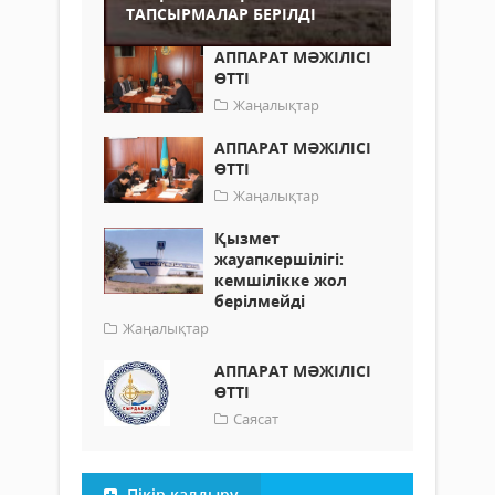
ТАПСЫРМАЛАР БЕРІЛДІ
АППАРАТ МӘЖІЛІСІ
ӨТТІ
Жаңалықтар
АППАРАТ МӘЖІЛІСІ
ӨТТІ
Жаңалықтар
Қызмет
жауапкершілігі:
кемшілікке жол
берілмейді
Жаңалықтар
АППАРАТ МӘЖІЛІСІ
ӨТТІ
Саясат
Пікір қалдыру