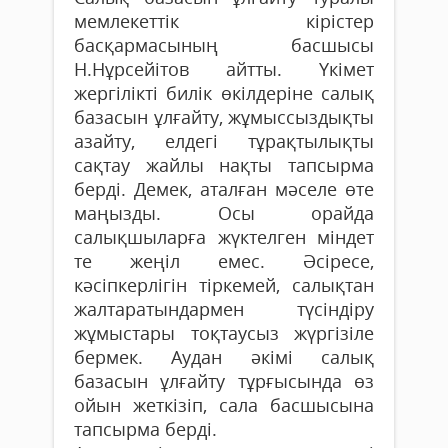
мемлекеттік кірістер
басқармасының басшысы
Н.Нұрсейітов айтты. Үкімет
жергілікті билік өкілдеріне салық
базасын ұлғайту, жұмыссыздықты
азайту, елдегі тұрақтылықты
сақтау жайлы нақты тапсырма
берді. Демек, аталған мәселе өте
маңызды. Осы орайда
салықшыларға жүктелген міндет
те жеңіл емес. Әсіресе,
кәсіпкерлігін тіркемей, салықтан
жалтаратындармен түсіндіру
жұмыстары тоқтау­сыз жүргізіле
бермек. Аудан әкімі салық
базасын ұлғайту тұрғысында өз
ойын жеткізіп, сала басшысына
тапсырма берді.