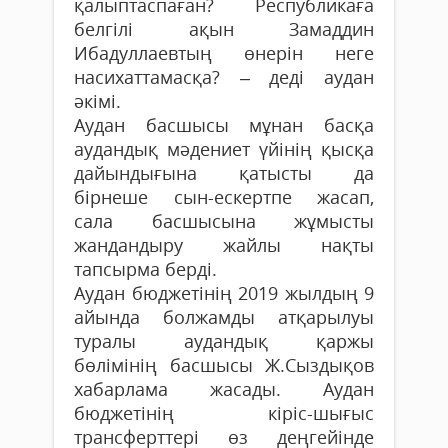
қалыптаспаған? Республикаға
белгілі ақын Замаддин
Ибадуллаевтың өнерін неге
насихаттамасқа? – деді аудан
әкімі.
Аудан басшысы мұнан басқа
аудандық мәдениет үйінің қысқа
дайындығына қатысты да
бірнеше сын-ескертпе жасап,
сала басшысына жұмысты
жандандыру жайлы нақты
тапсырма берді.
Аудан бюджетінің 2019 жылдың 9
айында болжамды атқарылуы
туралы аудандық қаржы
бөлімінің басшысы Ж.Сыздықов
хабарлама жасады. Аудан
бюджетінің кіріс-шығыс
трансферттері өз деңгейінде