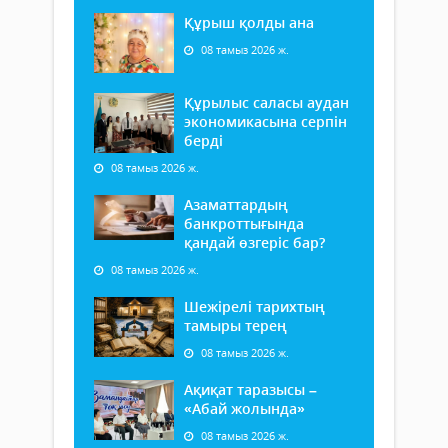
Құрыш қолды ана
08 тамыз 2026 ж.
Құрылыс саласы аудан
экономикасына серпін
берді
08 тамыз 2026 ж.
Азаматтардың
банкроттығында
қандай өзгеріс бар?
08 тамыз 2026 ж.
Шежірелі тарихтың
тамыры терең
08 тамыз 2026 ж.
Ақиқат таразысы –
«Абай жолында»
08 тамыз 2026 ж.