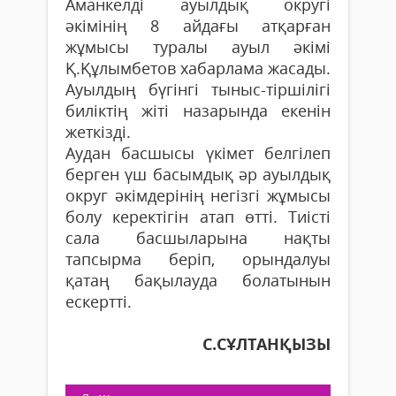
Аманкелді ауылдық округі
әкімінің 8 ай­да­ғы атқарған
жұмысы туралы ауыл әкімі
Қ.Құлымбетов хабарлама жасады.
Ауылдың бү­гін­гі тыныс-тіршілігі
биліктің жіті назарында еке­нін
жеткізді.
Аудан басшысы үкімет белгілеп
берген үш басымдық әр ауылдық
округ әкімдерінің негізгі жұмысы
болу керектігін атап өтті. Тиісті
сала басшыларына нақты
тапсырма беріп, орындалуы
қатаң бақылауда болатынын
ескертті.
С.СҰЛТАНҚЫЗЫ