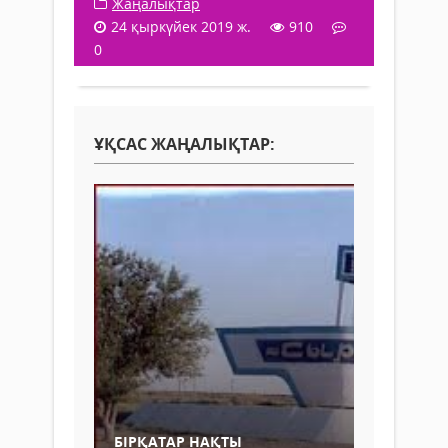
Жаңалықтар
24 қыркүйек 2019 ж.
910
0
ҰҚСАС ЖАҢАЛЫҚТАР:
БІРҚАТАР НАҚТЫ