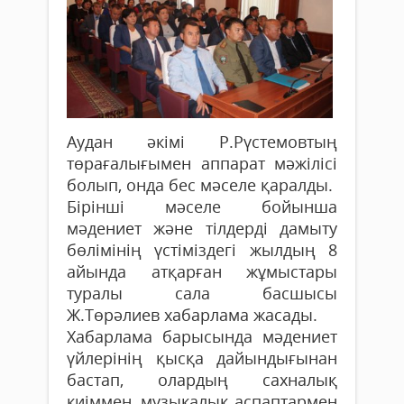
Аудан әкімі Р.Рүстемовтың
төраға­лығымен аппарат мәжілісі
болып, онда бес мәселе қаралды.
Бірінші мәселе бойынша
мәдениет және тіл­дерді дамыту
бөлімінің үстіміздегі жылдың 8
айында атқарған жұмыстары
туралы сала басшысы
Ж.Төрәлиев хабарлама жасады.
Хабарлама барысында мәдениет
үйлерінің қысқа дайындығынан
бастап, олардың сахналық
киіммен, музыкалық аспаптармен