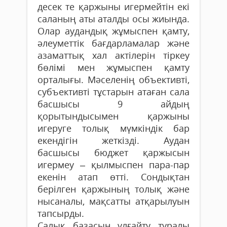
десек те қаржыны игермейтін екі
саланың аты аталды осы жиында.
Олар аудандық жұмыспен қамту,
әлеуметтік бағдарламалар және
азаматтық хал актілерін тіркеу
бөлімі мен жұмыспен қамту
орталығы. Мәселенің объективті,
субъективті тұстарын атаған сала
басшысы 9 айдың
қорытындысымен қаржыны
игеруге толық мүмкіндік бар
екендігін жеткізді. Аудан
басшысы бюджет қаржысын
игермеу – қылмыспен пара-пар
екенін атап өтті. Сондықтан
берілген қаржының толық және
нысаналы, мақсатты атқарылуын
тапсырды.
Салық базасын ұлғайту туралы