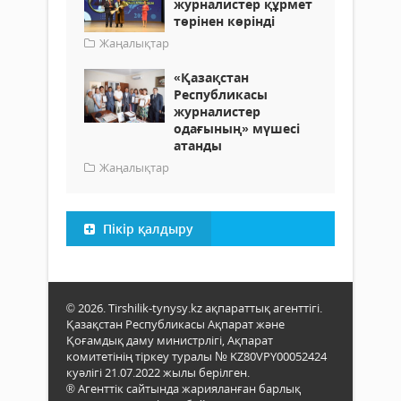
журналистер құрмет
төрінен көрінді
Жаңалықтар
«Қазақстан
Республикасы
журналистер
одағының» мүшесі
атанды
Жаңалықтар
Пікір қалдыру
© 2026. Tirshilik-tynysy.kz ақпараттық агенттігі.
Қазақстан Республикасы Ақпарат және
Қоғамдық даму министрлігі, Ақпарат
комитетінің тіркеу туралы № KZ80VPY00052424
куәлігі 21.07.2022 жылы берілген.
® Агенттік сайтында жарияланған барлық