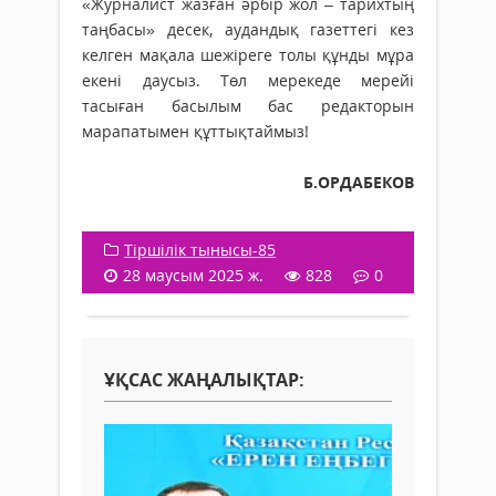
«Журналист жазған әрбір жол – тарихтың
таңбасы» десек, аудандық газеттегі кез
келген мақала шежіреге толы құнды мұра
екені дау­сыз. Төл мерекеде мерейі
тасыған басылым бас редакторын
марапатымен құттықтаймыз!
Б.ОРДАБЕКОВ
Тіршілік тынысы-85
28 маусым 2025 ж.
828
0
ҰҚСАС ЖАҢАЛЫҚТАР: