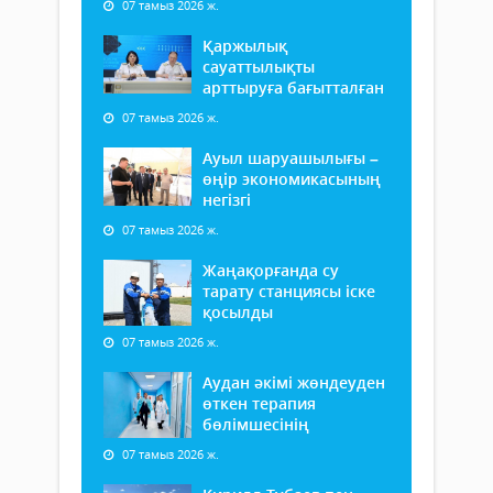
07 тамыз 2026 ж.
Қаржылық
сауаттылықты
арттыруға бағытталған
07 тамыз 2026 ж.
Ауыл шаруашылығы –
өңір экономикасының
негізгі
07 тамыз 2026 ж.
Жаңақорғанда су
тарату станциясы іске
қосылды
07 тамыз 2026 ж.
Аудан әкімі жөндеуден
өткен терапия
бөлімшесінің
07 тамыз 2026 ж.