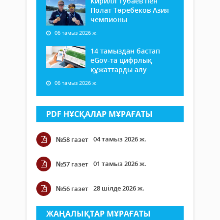
Кирилл Тубаев пен
Полат Төребеков Азия
чемпионы
06 тамыз 2026 ж.
14 тамыздан бастап
еGov-та цифрлық
құжаттарды алу
06 тамыз 2026 ж.
PDF НҰСҚАЛАР МҰРАҒАТЫ
04 тамыз 2026 ж.
№58 газет
01 тамыз 2026 ж.
№57 газет
28 шілде 2026 ж.
№56 газет
ЖАҢАЛЫҚТАР МҰРАҒАТЫ