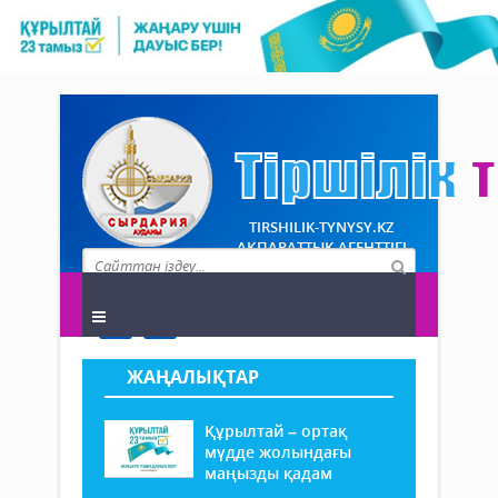
TIRSHILIK-TYNYSY.KZ
АҚПАРАТТЫҚ АГЕНТТІГІ
ЖАҢАЛЫҚТАР
Құрылтай – ортақ
мүдде жолындағы
маңызды қадам