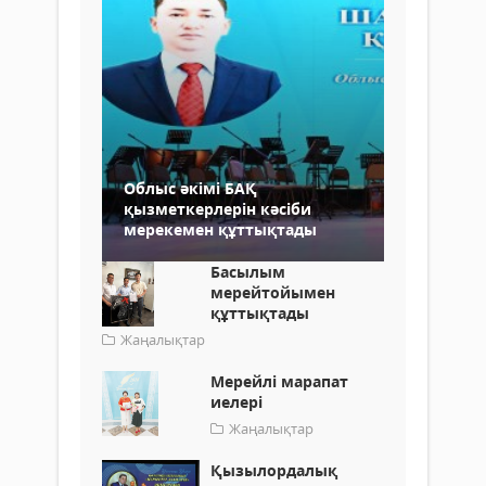
Облыс әкімі БАҚ
қызметкерлерін кәсіби
мерекемен құттықтады
Басылым
мерейтойымен
құттықтады
Жаңалықтар
Мерейлі марапат
иелері
Жаңалықтар
Қызылордалық