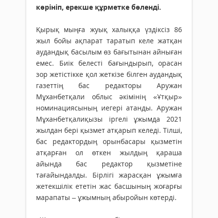
көрініп, ерекше құрметке бөленді.
Қырық мыңға жуық халыққа үздіксіз 86
жыл бойы ақпарат таратып келе жатқан
аудандық басылым өз бағытынан айныған
емес. Биік белесті бағындырып, орасан
зор жетістікке қол жеткізе білген аудандық
га­зеттің бас редакторы Аружан
Мұханбетқали облыс әкімінің «Ұтқыр»
номинациясының иегері атанды. Аружан
Мұханбетқалиқызы іргелі ұжымда 2021
жылдан бері қызмет атқарып келеді. Тілші,
бас редактордың орынбасары қызметін
атқарған ол өткен жылдың қараша
айында бас редактор қызметіне
тағайындалды. Бірлігі жарасқан ұжымға
жетекшілік ететін жас басшының жоғарғы
марапаты – ұжымның абыройын көтерді.