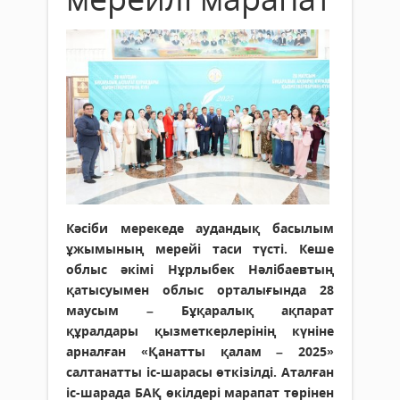
Кәсіби мерекеде аудандық басылым
ұжымының мерейі таси түсті. Кеше
облыс әкімі Нұрлыбек Нәлібаевтың
қатысуымен облыс орталығында 28
маусым – Бұқаралық ақпарат
құралдары қызметкерлерінің күніне
арналған «Қанатты қалам – 2025»
салтанатты іс-шарасы өткізілді. Аталған
іс-шарада БАҚ өкілдері марапат төрінен