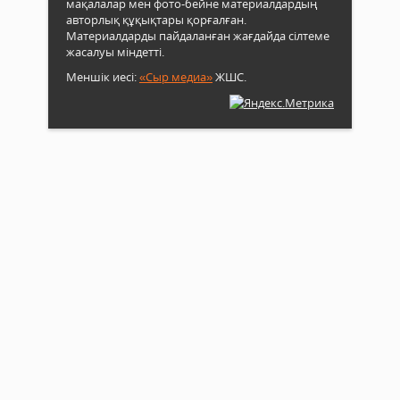
мақалалар мен фото-бейне материалдардың
авторлық құқықтары қорғалған.
Материалдарды пайдаланған жағдайда сілтеме
жасалуы міндетті.
Меншік иесі:
«Сыр медиа»
ЖШС.