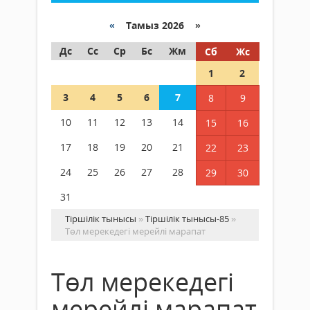
«
Тамыз 2026 »
Дс
Сс
Ср
Бс
Жм
Сб
Жс
1
2
3
4
5
6
7
8
9
10
11
12
13
14
15
16
17
18
19
20
21
22
23
24
25
26
27
28
29
30
31
Тіршілік тынысы
»
Тіршілік тынысы-85
»
Төл мерекедегі мерейлі марапат
Төл мерекедегі
мерейлі марапат