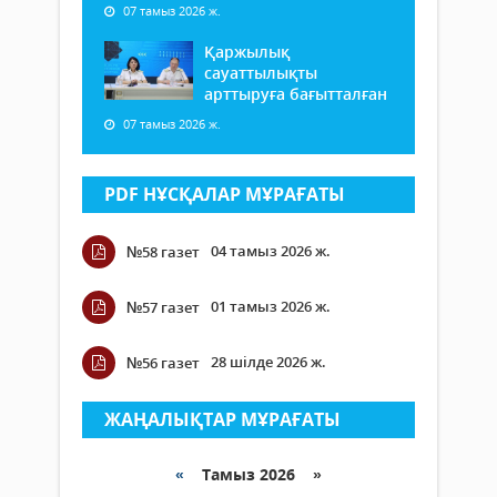
07 тамыз 2026 ж.
Қаржылық
сауаттылықты
арттыруға бағытталған
07 тамыз 2026 ж.
PDF НҰСҚАЛАР МҰРАҒАТЫ
04 тамыз 2026 ж.
№58 газет
01 тамыз 2026 ж.
№57 газет
28 шілде 2026 ж.
№56 газет
ЖАҢАЛЫҚТАР МҰРАҒАТЫ
«
Тамыз 2026 »