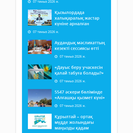
07 тамыз 2026 ж.
Қызылордада
халықаралық жастар
күніне арналған
07 тамыз 2026 ж.
Аудандық мәслихаттың
кезекті сессиясы өтті
07 тамыз 2026 ж.
«Дауыс беру учаскесін
қалай табуға болады?»
07 тамыз 2026 ж.
5547 әскери бөлімінде
«Алғашқы қызмет күні»
07 тамыз 2026 ж.
Құрылтай – ортақ
мүдде жолындағы
маңызды қадам