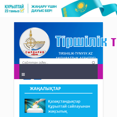
TIRSHILIK-TYNYSY.KZ
АҚПАРАТТЫҚ АГЕНТТІГІ
ЖАҢАЛЫҚТАР
Қазақстандықтар
Құрылтай сайлауынан
жақсылық