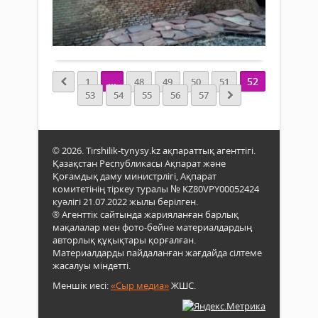
3 389
1
Толығырақ
...
52
1
48
49
50
51
53
54
55
56
57
© 2026. Tirshilik-tynysy.kz ақпараттық агенттігі.
Қазақстан Республикасы Ақпарат және
Қоғамдық даму министрлігі, Ақпарат
комитетінің тіркеу туралы № KZ80VPY00052424
куәлігі 21.07.2022 жылы берілген.
® Агенттік сайтында жарияланған барлық
мақалалар мен фото-бейне материалдардың
авторлық құқықтары қорғалған.
Материалдарды пайдаланған жағдайда сілтеме
жасалуы міндетті.
Меншік иесі:
«Сыр медиа»
ЖШС.