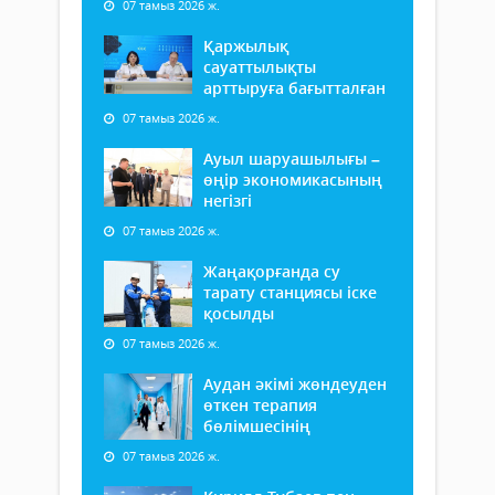
07 тамыз 2026 ж.
Қаржылық
сауаттылықты
арттыруға бағытталған
07 тамыз 2026 ж.
Ауыл шаруашылығы –
өңір экономикасының
негізгі
07 тамыз 2026 ж.
Жаңақорғанда су
тарату станциясы іске
қосылды
07 тамыз 2026 ж.
Аудан әкімі жөндеуден
өткен терапия
бөлімшесінің
07 тамыз 2026 ж.