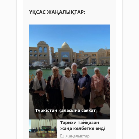
ҰҚСАС ЖАҢАЛЫҚТАР:
Түркістан қаласына саяхат
Тарихи тайқазан
жаңа келбетке енді
Жаңалықтар