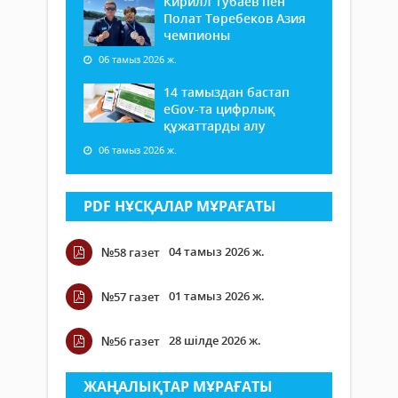
Кирилл Тубаев пен
Полат Төребеков Азия
чемпионы
06 тамыз 2026 ж.
14 тамыздан бастап
еGov-та цифрлық
құжаттарды алу
06 тамыз 2026 ж.
PDF НҰСҚАЛАР МҰРАҒАТЫ
04 тамыз 2026 ж.
№58 газет
01 тамыз 2026 ж.
№57 газет
28 шілде 2026 ж.
№56 газет
ЖАҢАЛЫҚТАР МҰРАҒАТЫ