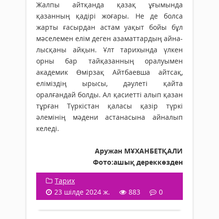
Жалпы айтқанда қазақ ұғымында
қазанның қадірі жоғары. Не де болса
жарты ғасырдан астам уақыт бойы бұл
мәселемен елім деген азамат­тар­дың айна­
лысқаны айқын. Ұлт тарихында үлкен
орны бар тай­қазанның оралуымен
академик Өмірзақ Айтбаевша айтсақ,
еліміздің ырысы, дәулеті қайта
оралғандай болды. Ал қасиетті алып қазан
тұрған Түркістан қаласы қазір түркі
әлемінің мәдени астанасына айналып
келеді.
Аружан МҰХАНБЕТҚАЛ
И
Фото:ашық дереккөзден
Тарих
23 шілде 2024 ж.
883
0