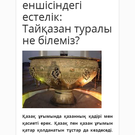
еншісіндегі
естелік:
Тайқазан туралы
не білеміз?
Қазақ ұғымында қазанның қадірі мен
қасиеті ерек. Қазақ пен қазан ұғымын
қатар қолданатын тұстар да кездеседі.