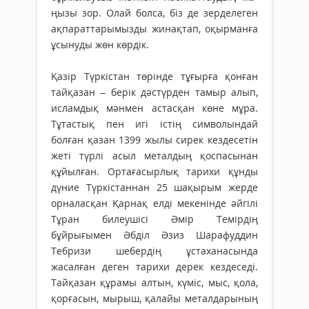
ңы­зы зор. Олай болса, біз де зерделеген
ақпараттарымызды жи­нақтап, оқырманға
ұсынуды жөн көрдік.
Қазір Түркістан төрінде тұғырға қонған
тайқазан – берік дәстүрден тамыр алып,
исламдық мәнмен астасқан көне мұра.
Тұтастық пен игі істің символындай
болған қазан 1399 жылы сирек кездесетін
жеті түрлі асыл металдың қоспасынан
құйылған. Ортағасырлық тарихи құнды
дүние Түркістаннан 25 ша­қырым жерде
орналасқан Қарнақ елді мекенінде әйгілі
Тұран билеушісі Әмір Темірдің
бұйрығымен Әбділ Әзиз Шарафуддин
Тебризи шебердің ұстаханасында
жасалған деген тарихи дерек кездеседі.
Тайқазан құрамы алтын, күміс, мыс, қола,
қорғасын, мырыш, қалайы металдарының