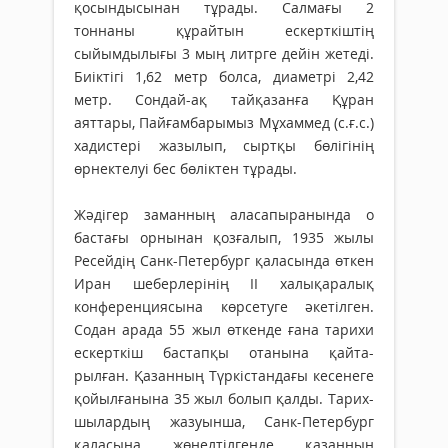
қосындысынан тұрады. Салмағы 2
тоннаны құрайтын ескерткіштің
сыйымдылығы 3 мың литрге дейін жетеді.
Биіктігі 1,62 метр болса, диаметрі 2,42
метр. Сондай-ақ тайқазанға Құран
аяттары, Пайғамбарымыз Мұхаммед (с.ғ.с.)
хадистері жазылып, сыртқы бөлігінің
өрнектелуі бес бөліктен тұрады.
Жәдігер заманның аласапыранында о
бастағы орнынан қозғалып, 1935 жылы
Ресейдің Санк-Петербург қаласында өткен
Иран шеберлерінің ІІ халықаралық
конференциясына көрсетуге әкетілген.
Содан арада 55 жыл өткенде ғана тарихи
ес­керт­кіш бастапқы отанына қайта­
рылған. Қазан­ның Түр­кіс­тандағы кесенеге
қойылғанына 35 жыл болып қалды. Тарих­
шы­лардың жазуынша, Санк-Петербург
қаласына жөнелтілгенде қазанның