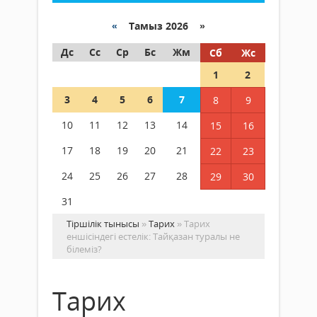
«
Тамыз 2026 »
Дс
Сс
Ср
Бс
Жм
Сб
Жс
1
2
3
4
5
6
7
8
9
10
11
12
13
14
15
16
17
18
19
20
21
22
23
24
25
26
27
28
29
30
31
Тіршілік тынысы
»
Тарих
» Тарих
еншісіндегі естелік: Тайқазан туралы не
білеміз?
Тарих