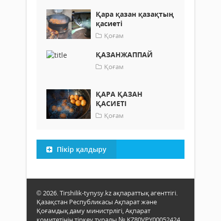
Қара қазан қазақтың
қасиеті
Қоғам
ҚАЗАНЖАППАЙ
Қоғам
ҚАРА ҚАЗАН
ҚАСИЕТІ
Қоғам
Пікір қалдыру
© 2026. Tirshilik-tynysy.kz ақпараттық агенттігі.
Қазақстан Республикасы Ақпарат және
Қоғамдық даму министрлігі, Ақпарат
комитетінің тіркеу туралы № KZ80VPY00052424