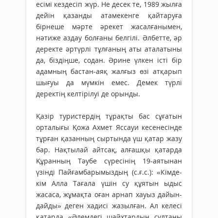
есімі кездесіп жүр. Не десек те, 1989 жылға
дейін қазанды атамекенге қайтаруға
бірнеше мәрте әрекет жасалғанымен,
нәтиже аздау болғаны белгілі. Әлбетте, әр
деректе әртүрлі тұлғаның аты аталатыны
да, біздіңше, содан. Әрине үлкен істі бір
адамның бастан-аяқ жалғыз өзі атқарып
шығуы да мүмкін емес. Демек түрлі
деректің келтірілуі де орынды.
Қазір туристердің тұрақты бас сұғатын
орталығы Қожа Ахмет Яссауи кесенесінде
тұрған қазанның сыртында үш қатар жазу
бар. Нақтылай айтсақ, алғашқы қатарда
Құранның Тәубе сүресінің 19-аятынан
үзінді Пайғамбарымыздың (с.ғ.с.): «Кімде-
кім Алла Тағала үшін су құятын ыдыс
жасаса, жұмақта оған арнап хауыз дайын­
дайды» деген хадисі жазылған. Ал келесі
қатарда «Әлемдегі шайхтардың сұлтаны