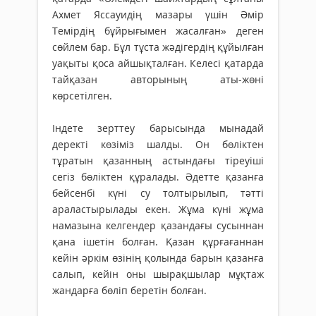
Ахмет Яссауидің мазары үшін Әмір
Темірдің бұйрығымен жасалған» деген
сөйлем бар. Бұл тұста жәдігердің құйылған
уақыты қоса айшықталған. Келесі қатарда
тайқазан авторының аты-жөні
көрсетілген.
Індете зерттеу барысында мынадай
деректі көзіміз шалды. Он бөліктен
тұратын қазанның астындағы тіреуіші
сегіз бөліктен құралады. Әдетте қазанға
бейсенбі күні су толтырылып, тәтті
араластырылады екен. Жұма күні жұма
намазына келгендер қазандағы сусыннан
қана ішетін болған. Қазан құрғағаннан
кейін әркім өзінің қолында барын қазанға
салып, кейін оны шырақшылар мұқтаж
жандарға бөліп беретін болған.