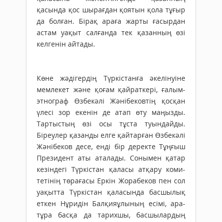
қасында қос шырағдан қоятын қола тұғыр
да болған. Бірақ араға жарты ғасырдан
астам уақыт салғанда тек қазанның өзі
келгенін айтады.
Көне жәдігердің Түркістанға әкелінуіне
мемлекет және қоғам қайраткері, ғалым-
этнограф Өзбекәлі Жәнібековтің қосқан
үлесі зор екенін де атап өту маңызды.
Тартыстың өзі осы тұста туындайды.
Біреулер қазанды елге қайтарған Өзбекәлі
Жәні­беков десе, енді бір деректе Тұңғыш
Президент аты аталады. Сонымен қа­тар
кезіндегі Түр­кістан қа­ласы атқару коми­
тетінің төр­ағасы Еркін Жорабеков пен сол
уақытта Түркістан қаласында басшылық
еткен Нұридін Балқияұлының есімі, ара-
тұра басқа да тарихшы, басшылардың