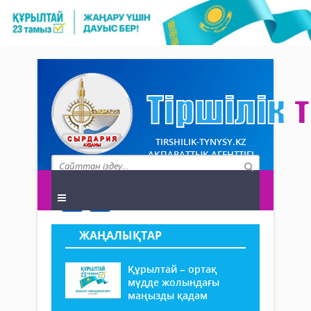
TIRSHILIK-TYNYSY.KZ
АҚПАРАТТЫҚ АГЕНТТІГІ
ЖАҢАЛЫҚТАР
Құрылтай – ортақ
мүдде жолындағы
маңызды қадам