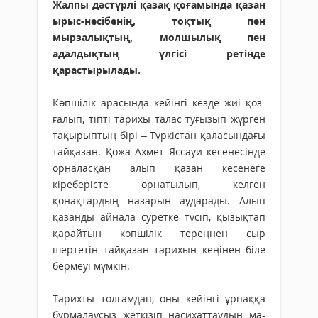
Жалпы дәстүрлі қазақ қоғамында қазан
ырыс-несібенің, тоқтық пен
мырзалықтың, молшылық пен
адалдықтың үлгісі ретінде
қарастырылады.
Көпшілік ара­­­­сында ке­йін­­гі кез­­де жиі қоз­­­
ғалып, тіпті та­ри­хы талас ту­ғы­­зып жүр­ген
тақы­­рып­­­тың бірі – Түр­кістан қа­ла­­сын­дағы
тай­қазан. Қожа Ахмет Яссауи кесенесінде
орналасқан алып қазан кесенеге
кіреберісте орнатылып, келген
қонақтардың назарын аударады. Алып
қазанды айнала суретке түсіп, қызықтап
қарайтын көпшілік тереңнен сыр
шертетін тайқазан тарихын кеңінен біле
бермеуі мүмкін.
Тарихты толғамдап, оны кейінгі ұрпаққа
бұрмалаусыз жеткізіп насихат­таудың ма­