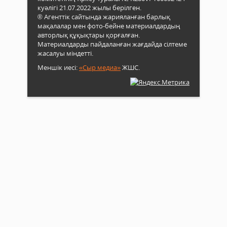
куәлігі 21.07.2022 жылы берілген.
® Агенттік сайтында жарияланған барлық
мақалалар мен фото-бейне материалдардың
авторлық құқықтары қорғалған.
Материалдарды пайдаланған жағдайда сілтеме
жасалуы міндетті.
Меншік иесі:
«Сыр медиа»
ЖШС.