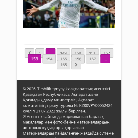
27
ай
мамыр 2018
ба
ж.
1
же
281
же
2
Толығырақ
...
...
1
149
150
151
152
153
...
154
155
156
157
165
© 2026. Tirshilik-tynysy.kz ақпараттық агенттігі.
Қазақстан Республикасы Ақпарат және
Қоғамдық даму министрлігі, Ақпарат
комитетінің тіркеу туралы № KZ80VPY00052424
куәлігі 21.07.2022 жылы берілген.
® Агенттік сайтында жарияланған барлық
мақалалар мен фото-бейне материалдардың
авторлық құқықтары қорғалған.
Материалдарды пайдаланған жағдайда сілтеме