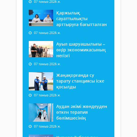
07 тамыз 2026 ж.
Қаржылық
сауаттылықты
арттыруға бағытталған
07 тамыз 2026 ж.
Ауыл шаруашылығы –
өңір экономикасының
негізгі
07 тамыз 2026 ж.
Жаңақорғанда су
тарату станциясы іске
қосылды
07 тамыз 2026 ж.
Аудан әкімі жөндеуден
өткен терапия
бөлімшесінің
07 тамыз 2026 ж.