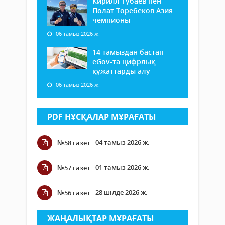
Кирилл Тубаев пен
Полат Төребеков Азия
чемпионы
06 тамыз 2026 ж.
14 тамыздан бастап
еGov-та цифрлық
құжаттарды алу
06 тамыз 2026 ж.
PDF НҰСҚАЛАР МҰРАҒАТЫ
04 тамыз 2026 ж.
№58 газет
01 тамыз 2026 ж.
№57 газет
28 шілде 2026 ж.
№56 газет
ЖАҢАЛЫҚТАР МҰРАҒАТЫ