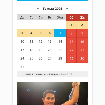
«
Тамыз 2026 »
Дс
Сс
Ср
Бс
Жм
Сб
Жс
1
2
3
4
5
6
7
8
9
10
11
12
13
14
15
16
17
18
19
20
21
22
23
24
25
26
27
28
29
30
31
Тіршілік тынысы
»
Спорт
» Бет 153
Қа
Ис
ор
Спорт
қа
13