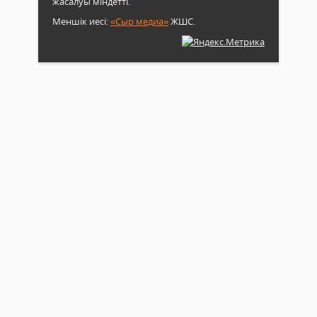
жасалуы міндетті.
Меншік иесі:
«Сыр медиа»
ЖШС.