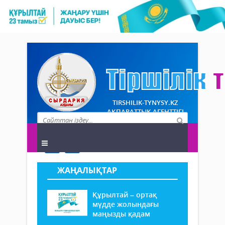
TIRSHILIK-TYNYSY.KZ
АҚПАРАТТЫҚ АГЕНТТІГІ
ЖАҢАЛЫҚТАР
Құрылтай – ортақ
мүдде жолындағы
маңызды қадам