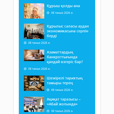
Құрыш қолды ана
08 тамыз 2026 ж.
Құрылыс саласы аудан
экономикасына серпін
берді
08 тамыз 2026 ж.
Азаматтардың
банкроттығында
қандай өзгеріс бар?
08 тамыз 2026 ж.
Шежірелі тарихтың
тамыры терең
08 тамыз 2026 ж.
Ақиқат таразысы –
«Абай жолында»
08 тамыз 2026 ж.