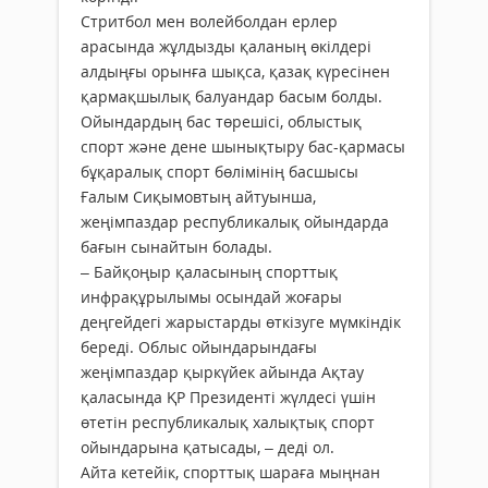
Стритбол мен волейболдан ерлер
арасында жұлдызды қаланың өкілдері
алдыңғы орынға шықса, қазақ күресінен
қармақшылық балуандар басым болды.
Ойындардың бас төрешісі, облыстық
спорт және дене шынықтыру бас-қармасы
бұқаралық спорт бөлімінің басшысы
Ғалым Сиқымовтың айтуынша,
жеңімпаздар республикалық ойындарда
бағын сынайтын болады.
– Байқоңыр қаласының спорттық
инфрақұрылымы осындай жоғары
деңгейдегі жарыстарды өткізуге мүмкіндік
береді. Облыс ойындарындағы
жеңімпаздар қыркүйек айында Ақтау
қаласында ҚР Президенті жүлдесі үшін
өтетін республикалық халықтық спорт
ойындарына қатысады, – деді ол.
Айта кетейік, спорттық шараға мыңнан