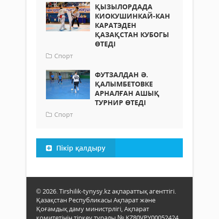
ҚЫЗЫЛОРДАДА
КИОКУШИНКАЙ-КАН
КАРАТЭДЕН
ҚАЗАҚСТАН КУБОГЫ
ӨТЕДІ
Спорт
ФУТЗАЛДАН Ә.
ҚАЛЫМБЕТОВКЕ
АРНАЛҒАН АШЫҚ
ТУРНИР ӨТЕДІ
Спорт
Пікір қалдыру
© 2026. Tirshilik-tynysy.kz ақпараттық агенттігі.
Қазақстан Республикасы Ақпарат және
Қоғамдық даму министрлігі, Ақпарат
комитетінің тіркеу туралы № KZ80VPY00052424