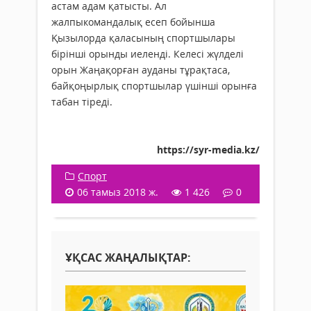
астам адам қатысты. Ал
жалпыкомандалық есеп бойынша
Қызылорда қаласының спортшылары
бірінші орынды иеленді. Келесі жүлделі
орын Жаңақорған ауданы тұрақтаса,
байқоңырлық спортшылар үшінші орынға
табан тіреді.
https://syr-media.kz/
Спорт
06 тамыз 2018 ж.
1 426
0
ҰҚСАС ЖАҢАЛЫҚТАР: