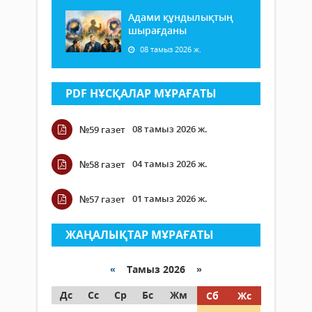
Адами құндылықтың
шырағданы
08 тамыз 2026 ж.
PDF НҰСҚАЛАР МҰРАҒАТЫ
08 тамыз 2026 ж.
№59 газет
04 тамыз 2026 ж.
№58 газет
01 тамыз 2026 ж.
№57 газет
ЖАҢАЛЫҚТАР МҰРАҒАТЫ
«
Тамыз 2026 »
Дс
Сс
Ср
Бс
Жм
Сб
Жс