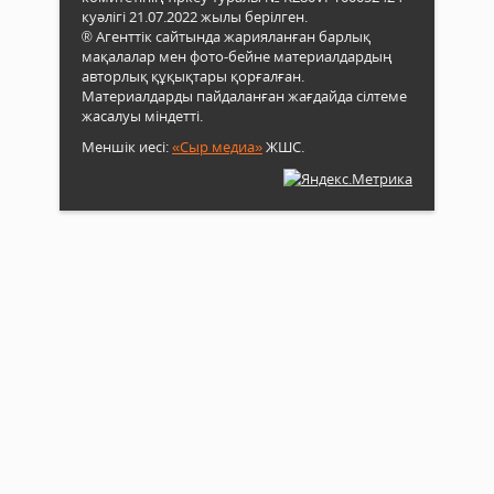
куәлігі 21.07.2022 жылы берілген.
® Агенттік сайтында жарияланған барлық
мақалалар мен фото-бейне материалдардың
авторлық құқықтары қорғалған.
Материалдарды пайдаланған жағдайда сілтеме
жасалуы міндетті.
Меншік иесі:
«Сыр медиа»
ЖШС.