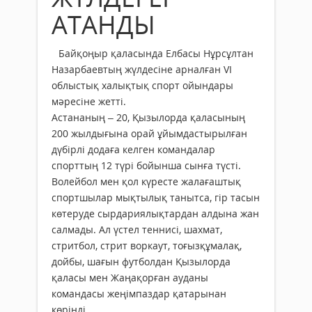
АТАНДЫ
Байқоңыр қаласында Елбасы Нұрсұлтан
Назарбаевтың жүлдесіне арналған VI
облыстық халықтық спорт ойындары
мәресіне жетті.
Астананың – 20, Қызылорда қаласының
200 жылдығына орай ұйымдастырылған
дүбірлі додаға келген командалар
спорттың 12 түрі бойынша сынға түсті.
Волейбол мен қол күресте жалағаштық
спортшылар мықтылық танытса, гір тасын
көтеруде сырдариялықтардан алдына жан
салмады. Ал үстел теннисі, шахмат,
стритбол, стрит воркаут, тоғызқұмалақ,
дойбы, шағын футболдан Қызылорда
қаласы мен Жаңақорған ауданы
командасы жеңімпаздар қатарынан
көрінді.