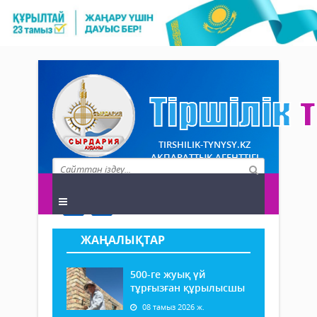
TIRSHILIK-TYNYSY.KZ
АҚПАРАТТЫҚ АГЕНТТІГІ
ЖАҢАЛЫҚТАР
500-ге жуық үй
тұрғызған құрылысшы
08 тамыз 2026 ж.