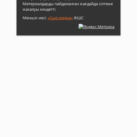
Материалдарды пайдаланған жағдайда сілтеме
жасалуы міндетті.
Меншік иесі:
«Сыр медиа»
ЖШС.