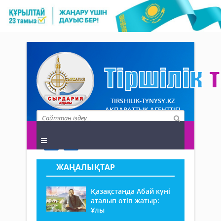
TIRSHILIK-TYNYSY.KZ
АҚПАРАТТЫҚ АГЕНТТІГІ
ЖАҢАЛЫҚТАР
Қазақстанда Абай күні
аталып өтіп жатыр:
Ұлы