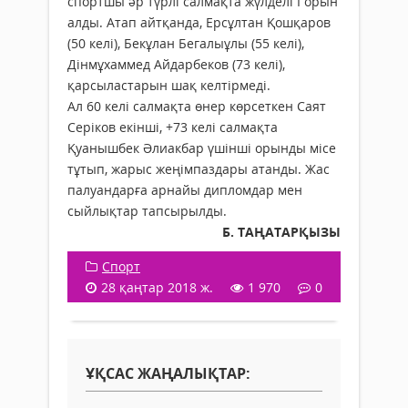
спортшы әр түрлі салмақта жүлделі І орын
алды. Атап айтқанда, Ерсұлтан Қошқаров
(50 келі), Бекұлан Бегалыұлы (55 келі),
Дінмұхаммед Айдарбеков (73 келі),
қарсыластарын шақ келтірмеді.
Ал 60 келі салмақта өнер көрсеткен Саят
Серіков екінші, +73 келі салмақта
Қуанышбек Әлиакбар үшінші орынды місе
тұтып, жарыс жеңімпаздары атанды. Жас
палуандарға арнайы дипломдар мен
сыйлықтар тапсырылды.
Б. ТАҢАТАРҚЫЗЫ
Спорт
28 қаңтар 2018 ж.
1 970
0
ҰҚСАС ЖАҢАЛЫҚТАР: