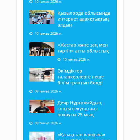
10 тамыз 2026 ж.
Қызылорда облысында
интернет алаяқтықтың
алдын
10 тамыз 2026 ж.
«Жастар және заң мен
тәртіп» атты облыстық
10 тамыз 2026 ж.
Әкімдіктер
талапкерлерге неше
білім грантын бөлді
09 тамыз 2026 ж.
Дияр Нұрғожайдың
соңғы секундтағы
нокауты 25 мың
09 тамыз 2026 ж.
«Қазақстан халқына»