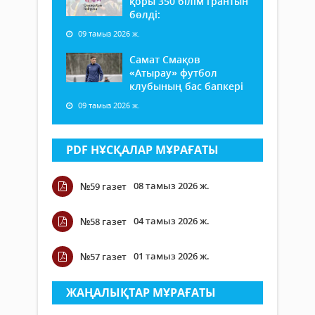
қоры 350 білім грантын
бөлді:
09 тамыз 2026 ж.
Самат Смақов
«Атырау» футбол
клубының бас бапкері
09 тамыз 2026 ж.
PDF НҰСҚАЛАР МҰРАҒАТЫ
08 тамыз 2026 ж.
№59 газет
04 тамыз 2026 ж.
№58 газет
01 тамыз 2026 ж.
№57 газет
ЖАҢАЛЫҚТАР МҰРАҒАТЫ