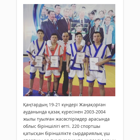
Қаңтардың 19-21 күндері Жаңақорған
ауданында қазақ күресінен 2003-2004
жылы туылған жасөспірімдер арасында
облыс біріншілігі өтті. 220 спортшы
қатысқан біріншілікте сырдариялық үш