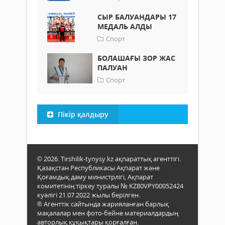
СЫР БАЛУАНДАРЫ 17
МЕДАЛЬ АЛДЫ
Спорт
БОЛАШАҒЫ ЗОР ЖАС
ПАЛУАН
Спорт
Пікір қалдыру
© 2026. Tirshilik-tynysy.kz ақпараттық агенттігі.
Қазақстан Республикасы Ақпарат және
Қоғамдық даму министрлігі, Ақпарат
комитетінің тіркеу туралы № KZ80VPY00052424
куәлігі 21.07.2022 жылы берілген.
® Агенттік сайтында жарияланған барлық
мақалалар мен фото-бейне материалдардың
авторлық құқықтары қорғалған.