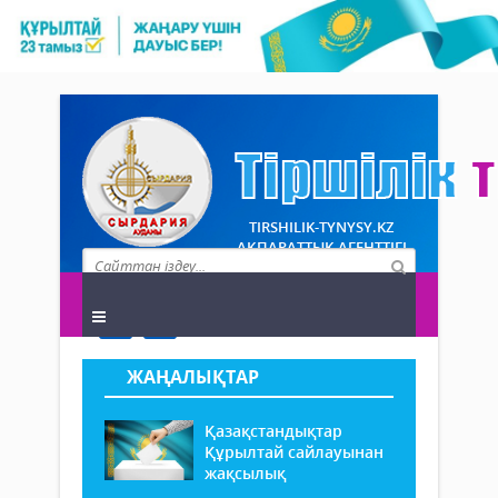
TIRSHILIK-TYNYSY.KZ
АҚПАРАТТЫҚ АГЕНТТІГІ
ЖАҢАЛЫҚТАР
Қазақстандықтар
Құрылтай сайлауынан
жақсылық