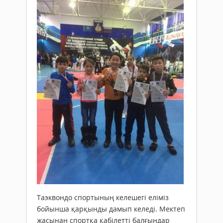
Таэквондо спортының келешегі еліміз
бойынша қарқынды дамып келеді. Мектеп
жасынан спортқа қабілетті балғындар