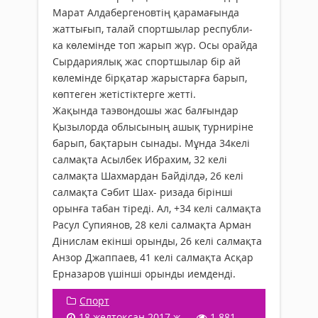
Марат Алдабергеновтің қарамағында
жаттығып, талай спортшылар республи-
ка көлемінде топ жарып жүр. Осы орайда
Сырдариялық жас спортшылар бір ай
көлемінде бірқатар жарыстарға барып,
көптеген жетістіктерге жетті.
Жақында таэвондошы жас балғындар
Қызылорда облысының ашық турниріне
барып, бақтарын сынады. Мұнда 34келі
салмақта Асылбек Ибрахим, 32 келі
салмақта Шахмардан Байділдә, 26 келі
салмақта Сәбит Шах- ризада бірінші
орынға табан тіреді. Ал, +34 келі салмақта
Расул Супиянов, 28 келі салмақта Арман
Дінислам екінші орынды, 26 келі салмақта
Анзор Джаппаев, 41 келі салмақта Асқар
Ерназаров үшінші орынды иемденді.
Спорт
18 желтоқсан 2017 ж.
1 881