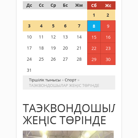
Дс
Сс
Ср
Бс
Жм
Сб
Жс
1
2
3
4
5
6
7
8
9
10
11
12
13
14
15
16
17
18
19
20
21
22
23
24
25
26
27
28
29
30
31
Тіршілік тынысы
»
Спорт
»
ТАЭКВОНДОШЫЛАР ЖЕҢІС ТӨРІНДЕ
ТАЭКВОНДОШЫЛАР
ЖЕҢІС ТӨРІНДЕ