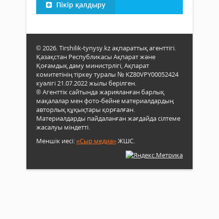
Пікір қалдыру
© 2026. Tirshilik-tynysy.kz ақпараттық агенттігі.
Қазақстан Республикасы Ақпарат және
Қоғамдық даму министрлігі, Ақпарат
комитетінің тіркеу туралы № KZ80VPY00052424
куәлігі 21.07.2022 жылы берілген.
® Агенттік сайтында жарияланған барлық
мақалалар мен фото-бейне материалдардың
авторлық құқықтары қорғалған.
Материалдарды пайдаланған жағдайда сілтеме
жасалуы міндетті.
Меншік иесі:
«Сыр медиа»
ЖШС.