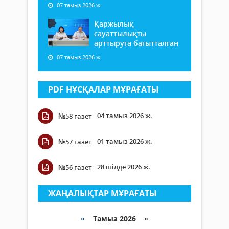
07 тамыз 2026 ж.
Қаржылық
сауаттылықты
арттыруға бағытталған
07 тамыз 2026 ж.
PDF НҰСҚАЛАР МҰРАҒАТЫ
04 тамыз 2026 ж.
№58 газет
01 тамыз 2026 ж.
№57 газет
28 шілде 2026 ж.
№56 газет
ЖАҢАЛЫҚТАР МҰРАҒАТЫ
«
Тамыз 2026 »