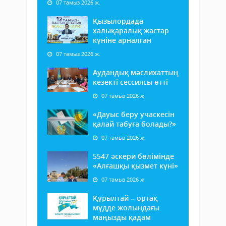
07 тамыз 2026 ж.
Қызылордада
халықаралық жастар
күніне арналған
07 тамыз 2026 ж.
Аудандық мәслихаттың
кезекті сессиясы өтті
07 тамыз 2026 ж.
«Дауыс беру учаскесін
қалай табуға болады?»
07 тамыз 2026 ж.
5547 әскери бөлімінде
«Алғашқы қызмет күні»
07 тамыз 2026 ж.
Құрылтай – ортақ
мүдде жолындағы
маңызды қадам