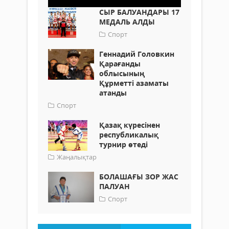
СЫР БАЛУАНДАРЫ 17
МЕДАЛЬ АЛДЫ
Спорт
Геннадий Головкин
Қарағанды
облысының
Құрметті азаматы
атанды
Спорт
Қазақ күресінен
республикалық
турнир өтеді
Жаңалықтар
БОЛАШАҒЫ ЗОР ЖАС
ПАЛУАН
Спорт