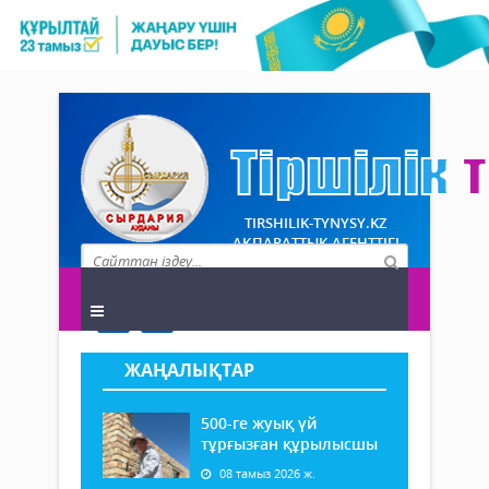
TIRSHILIK-TYNYSY.KZ
АҚПАРАТТЫҚ АГЕНТТІГІ
ЖАҢАЛЫҚТАР
500-ге жуық үй
тұрғызған құрылысшы
08 тамыз 2026 ж.