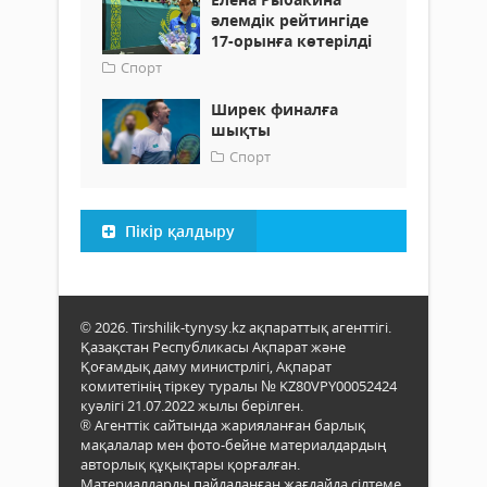
әлемдік рейтингіде
17-орынға көтерілді
Спорт
Ширек финалға
шықты
Спорт
Пікір қалдыру
© 2026. Tirshilik-tynysy.kz ақпараттық агенттігі.
Қазақстан Республикасы Ақпарат және
Қоғамдық даму министрлігі, Ақпарат
комитетінің тіркеу туралы № KZ80VPY00052424
куәлігі 21.07.2022 жылы берілген.
® Агенттік сайтында жарияланған барлық
мақалалар мен фото-бейне материалдардың
авторлық құқықтары қорғалған.
Материалдарды пайдаланған жағдайда сілтеме