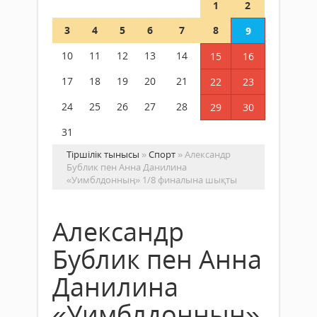
1
2
3
4
5
6
7
8
9
10
11
12
13
14
15
16
17
18
19
20
21
22
23
24
25
26
27
28
29
30
31
Тіршілік тынысы
»
Спорт
» Александр
Бублик пен Анна Данилина
«Уимблдонның» 1/8 финалына шықты
Александр
Бублик пен Анна
Данилина
«Уимблдонның»