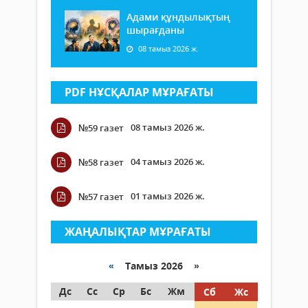
Адами құндылықтың
шырағданы
08 тамыз 2026 ж.
PDF НҰСҚАЛАР МҰРАҒАТЫ
08 тамыз 2026 ж.
№59 газет
04 тамыз 2026 ж.
№58 газет
01 тамыз 2026 ж.
№57 газет
ЖАҢАЛЫҚТАР МҰРАҒАТЫ
«
Тамыз 2026 »
Дс
Сс
Ср
Бс
Жм
Сб
Жс