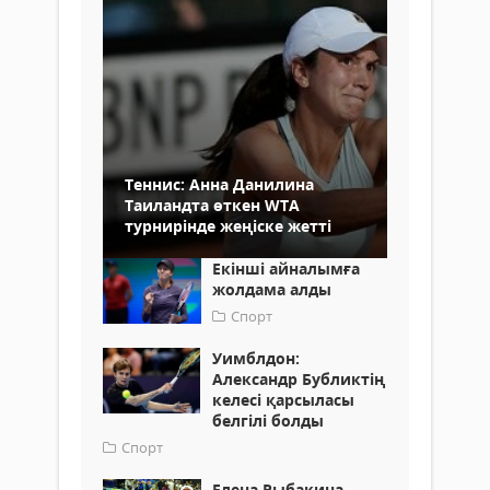
Теннис: Анна Данилина
Таиландта өткен WTA
турнирінде жеңіске жетті
Екінші айналымға
жолдама алды
Спорт
Уимблдон:
Александр Бубликтің
келесі қарсыласы
белгілі болды
Спорт
Елена Рыбакина