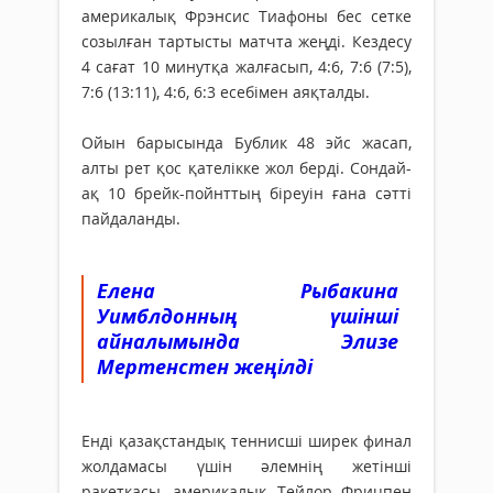
америкалық Фрэнсис Тиафоны бес сетке
созылған тартысты матчта жеңді. Кездесу
4 сағат 10 минутқа жалғасып, 4:6, 7:6 (7:5),
7:6 (13:11), 4:6, 6:3 есебімен аяқталды.
Ойын барысында Бублик 48 эйс жасап,
алты рет қос қателікке жол берді. Сондай-
ақ 10 брейк-пойнттың біреуін ғана сәтті
пайдаланды.
Елена Рыбакина
Уимблдонның үшінші
айналымында Элизе
Мертенстен жеңілді
Енді қазақстандық теннисші ширек финал
жолдамасы үшін әлемнің жетінші
ракеткасы, америкалық Тейлор Фрицпен