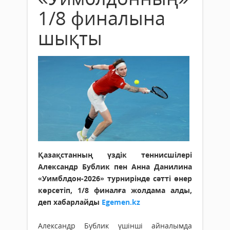
1/8 финалына
шықты
Қазақстанның үздік теннисшілері
Александр Бублик пен Анна Данилина
«Уимблдон-2026» турнирінде сәтті өнер
көрсетіп, 1/8 финалға жолдама алды,
деп хабарлайды
Egemen.kz
Александр Бублик үшінші айналымда