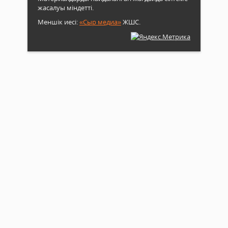
жасалуы міндетті.
Меншік иесі:
«Сыр медиа»
ЖШС.