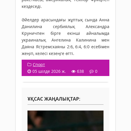
кездеседі.
Әйелдер арасындағы жұптық сында Анна
Данилина сербиялық Александра
Круничпен бірге екінші айналымда
украиналық Ангелина Калинина мен
Даяна Ястремскаяны 2:6, 6:4, 6:0 есебімен
жеңіп, келесі кезеңге өтті.
Спорт
05 шілде 2026 ж.
638
0
ҰҚСАС ЖАҢАЛЫҚТАР: