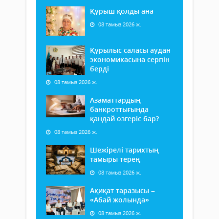
Құрыш қолды ана
08 тамыз 2026 ж.
Құрылыс саласы аудан
экономикасына серпін
берді
08 тамыз 2026 ж.
Азаматтардың
банкроттығында
қандай өзгеріс бар?
08 тамыз 2026 ж.
Шежірелі тарихтың
тамыры терең
08 тамыз 2026 ж.
Ақиқат таразысы –
«Абай жолында»
08 тамыз 2026 ж.