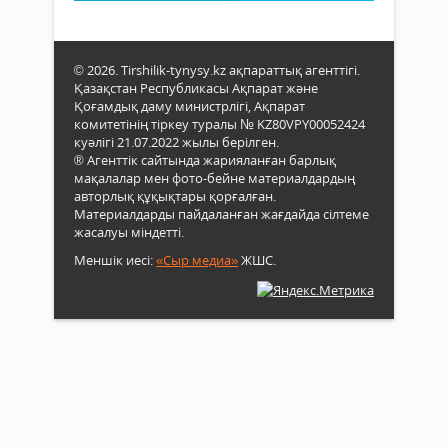
© 2026. Tirshilik-tynysy.kz ақпараттық агенттігі.
Қазақстан Республикасы Ақпарат және
Қоғамдық даму министрлігі, Ақпарат
комитетінің тіркеу туралы № KZ80VPY00052424
куәлігі 21.07.2022 жылы берілген.
® Агенттік сайтында жарияланған барлық
мақалалар мен фото-бейне материалдардың
авторлық құқықтары қорғалған.
Материалдарды пайдаланған жағдайда сілтеме
жасалуы міндетті.
Меншік иесі:
«Сыр медиа»
ЖШС.