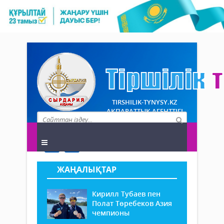
TIRSHILIK-TYNYSY.KZ
АҚПАРАТТЫҚ АГЕНТТІГІ
ЖАҢАЛЫҚТАР
Кирилл Тубаев пен
Полат Төребеков Азия
чемпионы