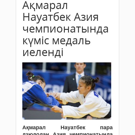
Ақмарал
Науатбек Азия
чемпионатында
күміс медаль
иеленді
Ақмарал Науатбек пара
дзюдодан Азия чемпионатында