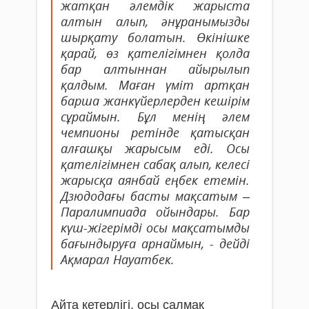
жатқан әлемдік жарыста
алтын алып, әнұранымызды
шырқату болатын. Өкінішке
қарай, өз қателігімнен қолда
бар алтыннан айырылып
қалдым. Маған үміт артқан
барша жанкүйерлерден кешірім
сұраймын. Бұл менің әлем
чемпионы ретінде қатысқан
алғашқы жарысым еді. Осы
қателігімнен сабақ алып, келесі
жарысқа аянбай еңбек етемін.
Дзюдодағы басты мақсатым –
Паралимпиада ойындары. Бар
күш-жігерімді осы мақсатымды
бағындыруға арнаймын, - дейді
Ақмарал Науатбек.
Айта кетерлігі, осы салмақ