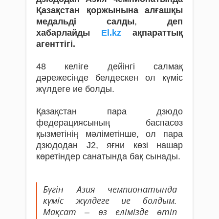
Қазақстан қоржынына алғашқы
медальді салды
,
деп
хабарлайды
El.kz
ақпараттық
агенттігі.
48 келіге дейінгі салмақ
дәрежесінде белдескен ол күміс
жүлдеге ие болды.
Қазақстан пара дзюдо
федерациясының баспасөз
қызметінің мәліметінше, ол пара
дзюдодан J2, яғни көзі нашар
көретіндер санатында бақ сынады.
Бүгін Азия чемпионатында
күміс жүлдеге ие болдым.
Мақсат – өз елімізде өтіп