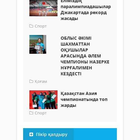
Еліміздің
паралимпиадашылары
Джакартада рекорд
жасады
Спорт
ОБЛЫС ӘКІМІ
ШАХМАТТАН
ОҚУШЫЛАР
АРАСЫНДА ӘЛЕМ
ЧЕМПИОНЫ НАЗЕРКЕ
НҰРҒАЛИМЕН
КЕЗДЕСТІ
Қоғам
Қазақстан Азия
чемпионатында топ
жарды
Спорт
Пікір қалдыру