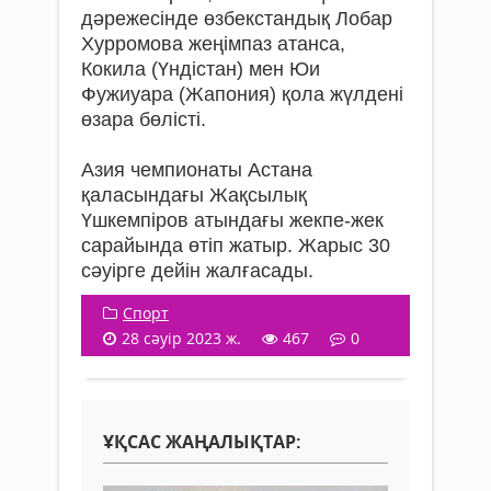
дәрежесінде өзбекстандық Лобар
Хурромова жеңімпаз атанса,
Кокила (Үндістан) мен Юи
Фужиуара (Жапония) қола жүлдені
өзара бөлісті.
Азия чемпионаты Астана
қаласындағы Жақсылық
Үшкемпіров атындағы жекпе-жек
сарайында өтіп жатыр. Жарыс 30
сәуірге дейін жалғасады.
Спорт
28 сәуір 2023 ж.
467
0
ҰҚСАС ЖАҢАЛЫҚТАР: