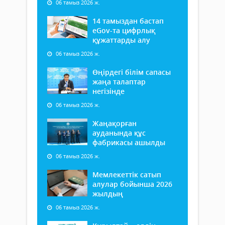
06 тамыз 2026 ж.
14 тамыздан бастап
еGov-та цифрлық
құжаттарды алу
06 тамыз 2026 ж.
Өңірдегі білім сапасы
жаңа талаптар
негізінде
06 тамыз 2026 ж.
Жаңақорған
ауданында құс
фабрикасы ашылды
06 тамыз 2026 ж.
Мемлекеттік сатып
алулар бойынша 2026
жылдың
06 тамыз 2026 ж.