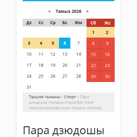
«
Тамыз 2026 »
Дс
Сс
Ср
Бс
Жм
Сб
Жс
1
2
3
4
5
6
7
8
9
10
11
12
13
14
15
16
17
18
19
20
21
22
23
24
25
26
27
28
29
30
31
Тіршілік тынысы
»
Спорт
» Пара
дзюдошы Ақмарал Науатбек Азия
чемпионатында күміс медаль иеленді
Пара дзюдошы