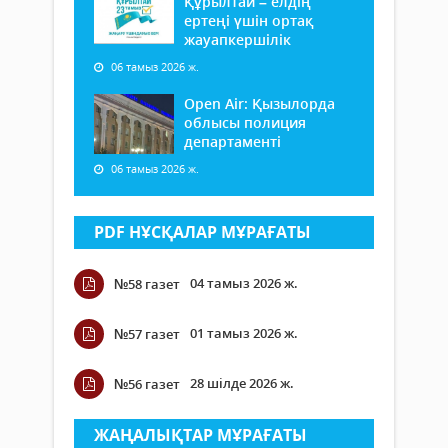
Құрылтай – елдің
ертеңі үшін ортақ
жауапкершілік
06 тамыз 2026 ж.
Open Air: Қызылорда
облысы полиция
департаменті
06 тамыз 2026 ж.
PDF НҰСҚАЛАР МҰРАҒАТЫ
04 тамыз 2026 ж.
№58 газет
01 тамыз 2026 ж.
№57 газет
28 шілде 2026 ж.
№56 газет
ЖАҢАЛЫҚТАР МҰРАҒАТЫ