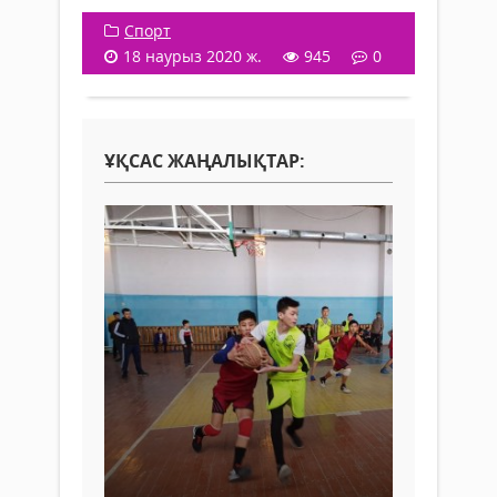
Спорт
18 наурыз 2020 ж.
945
0
ҰҚСАС ЖАҢАЛЫҚТАР: