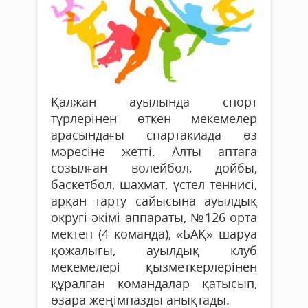
Қалжан ауылында спорт
түрлерінен өткен мекемелер
арасындағы спартакиада өз
мәресіне жетті. Алты аптаға
созылған волейбол, дойбы,
баскетбол, шахмат, үстел теннисі,
арқан тарту сайысына ауылдық
округі әкімі аппараты, №126 орта
мектеп (4 команда), «БАҚ» шаруа
қожалығы, ауылдық клуб
мекемелері қызметкерлерінен
құралған командалар қатысып,
өзара жеңімпазды анықтады.