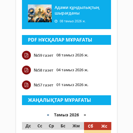
Адами құндылықтың
шырағданы
08 тамыз 2026 ж.
PDF НҰСҚАЛАР МҰРАҒАТЫ
08 тамыз 2026 ж.
№59 газет
04 тамыз 2026 ж.
№58 газет
01 тамыз 2026 ж.
№57 газет
ЖАҢАЛЫҚТАР МҰРАҒАТЫ
«
Тамыз 2026 »
Дс
Сс
Ср
Бс
Жм
Сб
Жс