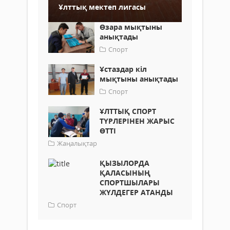
Ұлттық мектеп лигасы
Өзара мықтыны
анықтады
Спорт
Ұстаздар кіл
мықтыны анықтады
Спорт
ҰЛТТЫҚ СПОРТ
ТҮРЛЕРІНЕН ЖАРЫС
ӨТТІ
Жаңалықтар
ҚЫЗЫЛОРДА
ҚАЛАСЫНЫҢ
СПОРТШЫЛАРЫ
ЖҮЛДЕГЕР АТАНДЫ
Спорт