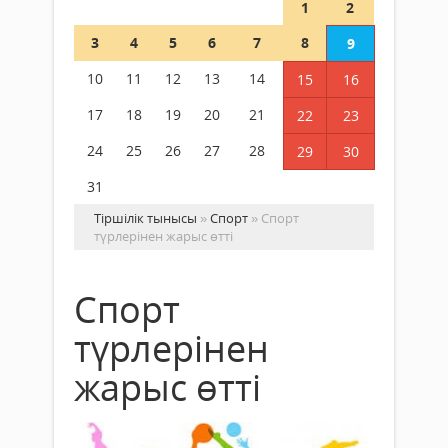
1
2
3
4
5
6
7
8
9
10
11
12
13
14
15
16
17
18
19
20
21
22
23
24
25
26
27
28
29
30
31
Тіршілік тынысы
»
Спорт
» Спорт
түрлерінен жарыс өтті
Спорт
түрлерінен
жарыс өтті