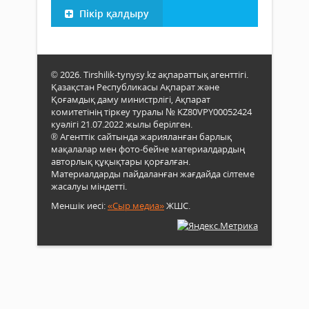
Пікір қалдыру
© 2026. Tirshilik-tynysy.kz ақпараттық агенттігі.
Қазақстан Республикасы Ақпарат және
Қоғамдық даму министрлігі, Ақпарат
комитетінің тіркеу туралы № KZ80VPY00052424
куәлігі 21.07.2022 жылы берілген.
® Агенттік сайтында жарияланған барлық
мақалалар мен фото-бейне материалдардың
авторлық құқықтары қорғалған.
Материалдарды пайдаланған жағдайда сілтеме
жасалуы міндетті.
Меншік иесі:
«Сыр медиа»
ЖШС.