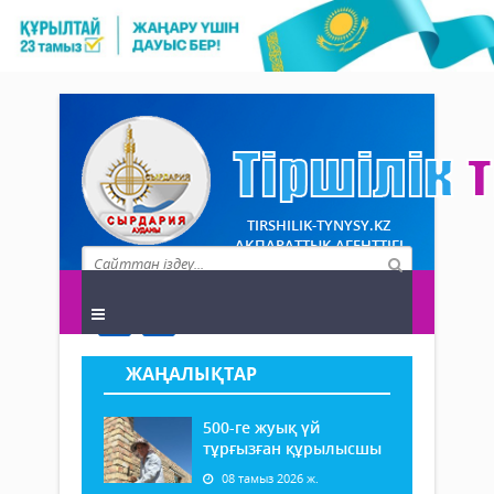
TIRSHILIK-TYNYSY.KZ
АҚПАРАТТЫҚ АГЕНТТІГІ
ЖАҢАЛЫҚТАР
500-ге жуық үй
тұрғызған құрылысшы
08 тамыз 2026 ж.