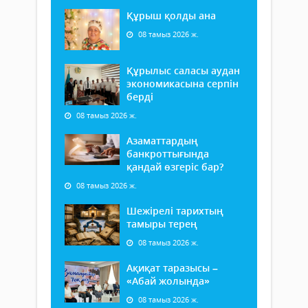
Құрыш қолды ана
08 тамыз 2026 ж.
Құрылыс саласы аудан
экономикасына серпін
берді
08 тамыз 2026 ж.
Азаматтардың
банкроттығында
қандай өзгеріс бар?
08 тамыз 2026 ж.
Шежірелі тарихтың
тамыры терең
08 тамыз 2026 ж.
Ақиқат таразысы –
«Абай жолында»
08 тамыз 2026 ж.