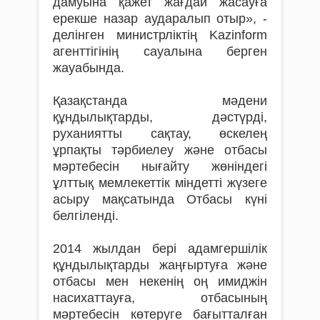
дамуына қажет жағдай жасауға
ерекше назар аударалып отыр», -
делінген министрліктің Kazinform
агенттігінің сауалына берген
жауабында.
Қазақстанда мәдени
құндылықтарды, дәстүрді,
руханиятты сақтау, өскелең
ұрпақты тәрбиелеу және отбасы
мәртебесін нығайту жөніндегі
ұлттық мемлекеттік міндетті жүзеге
асыру мақсатында Отбасы күні
белгіленді.
2014 жылдан бері адамгершілік
құндылықтарды жаңғыртуға және
отбасы мен некенің оң имиджін
насихаттауға, отбасының
мәртебесін көтеруге бағытталған