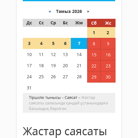
«
Тамыз 2026 »
Дс
Сс
Ср
Бс
Жм
Сб
Жс
1
2
3
4
5
6
7
8
9
10
11
12
13
14
15
16
17
18
19
20
21
22
23
24
25
26
27
28
29
30
31
Тіршілік тынысы
»
Саясат
» Жастар
саясаты саласында қандай ұстанымдарға
басымдық берілген
Жастар саясаты