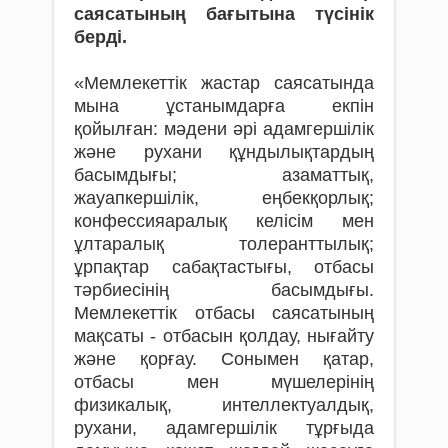
саясатының бағытына түсінік
берді.
«Мемлекеттік жастар саясатында
мына ұстанымдарға екпін
қойылған: мәдени әрі адамгершілік
және рухани құндылықтардың
басымдығы; азаматтық,
жауапкершілік, еңбекқорлық;
конфессияаралық келісім мен
ұлтаралық толеранттылық;
ұрпақтар сабақтастығы, отбасы
тәрбиесінің басымдығы.
Мемлекеттік отбасы саясатының
мақсаты - отбасын қолдау, нығайту
және қорғау. Сонымен қатар,
отбасы мен мүшелерінің
физикалық, интеллектуалдық,
рухани, адамгершілік тұрғыда