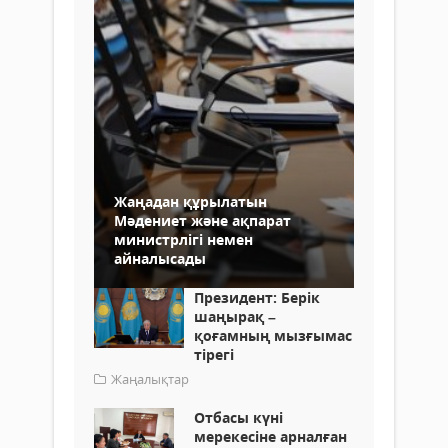
Жаңадан құрылатын
Мәдениет және ақпарат
министрлігі немен
айналысады
Президент: Берік
шаңырақ –
қоғамның мызғымас
тірегі
Жаңалықтар
Отбасы күні
мерекесіне арналған