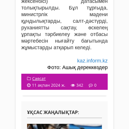
жексенбісі) датасымен
толықтырылды. Бұл тұрғыда,
министрлік мәдени
құндылықтарды, салт-дәстүрді,
руханиятты сақтау, өскелең
ұрпақты тәрбиелеу және отбасы
мәртебесін нығайту бағытында
жұмыстарды атқарып келеді.
kaz.inform.kz
Фото: Ашық дереккөздер
Саясат
11 ақпан 2024 ж.
342
0
ҰҚСАС ЖАҢАЛЫҚТАР: