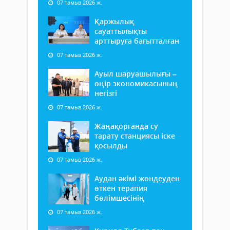
07 тамыз 2026 ж.
Қаржылық
сауаттылықты
арттыруға бағытталған
07 тамыз 2026 ж.
Ауыл шаруашылығы –
өңір экономикасының
негізгі
07 тамыз 2026 ж.
Жаңақорғанда су
тарату станциясы іске
қосылды
07 тамыз 2026 ж.
Аудан әкімі жөндеуден
өткен терапия
бөлімшесінің
07 тамыз 2026 ж.