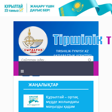
TIRSHILIK-TYNYSY.KZ
АҚПАРАТТЫҚ АГЕНТТІГІ
ЖАҢАЛЫҚТАР
Құрылтай – ортақ
мүдде жолындағы
маңызды қадам