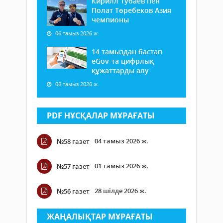
Кирилл Тубаев пен
Полат Төребеков Азия
чемпионы
06 тамыз 2026 ж.
14 тамыздан бастап
еGov-та цифрлық
құжаттарды алу
06 тамыз 2026 ж.
PDF НҰСҚАЛАР МҰРАҒАТЫ
04 тамыз 2026 ж.
№58 газет
01 тамыз 2026 ж.
№57 газет
28 шілде 2026 ж.
№56 газет
ЖАҢАЛЫҚТАР МҰРАҒАТЫ