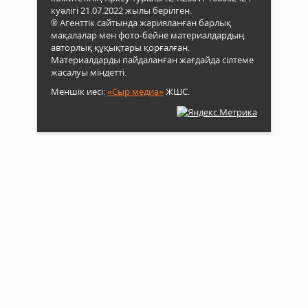
куәлігі 21.07.2022 жылы берілген.
® Агенттік сайтында жарияланған барлық
мақалалар мен фото-бейне материалдардың
авторлық құқықтары қорғалған.
Материалдарды пайдаланған жағдайда сілтеме
жасалуы міндетті.
Меншік иесі:
«Сыр медиа»
ЖШС.