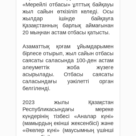
«Мерейлі отбасы» ұлттық байқауы
жыл сайын өткізіліп келеді. Осы
жылдар ішінде байқауға
Қазақстанның барлық аймағынан
20 мыңнан астам отбасы қатысты.
Азаматтық қоғам ұйымдарымен
бірлесе отырып, жыл сайын отбасы
саясаты саласында 100-ден астам
әлеуметтік жоба жүзеге
асырылады. Отбасы саясаты
саласындағы уәкілетті орган
белгіленді.
2023 жылы Қазақстан
Республикасындағы мереке
күндерінің тізбесі «Аналар күні»
(мамырдың екінші жексенбісі) және
«Әкелер күні» (маусымның үшінші