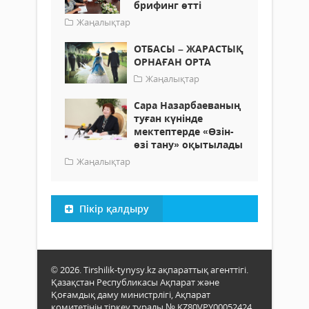
брифинг өтті
Жаңалықтар
ОТБАСЫ – ЖАРАСТЫҚ
ОРНАҒАН ОРТА
Жаңалықтар
Сара Назарбаеваның
туған күнінде
мектептерде «Өзін-
өзі тану» оқытылады
Жаңалықтар
Пікір қалдыру
© 2026. Tirshilik-tynysy.kz ақпараттық агенттігі.
Қазақстан Республикасы Ақпарат және
Қоғамдық даму министрлігі, Ақпарат
комитетінің тіркеу туралы № KZ80VPY00052424