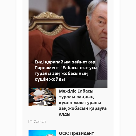
Енді қарапайым зейнеткер:
Парламент "Елбасы статусы"
туралы заң жобасының
күшін жойды
Мәжіліс Елбасы
туралы заңның
күшін жою туралы
заң жобасын қарауға
алды
Саясат
ОСК: Президент