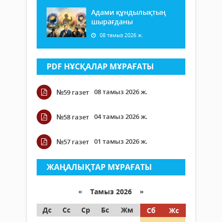
Адами құндылықтың
шырағданы
08 тамыз 2026 ж.
PDF НҰСҚАЛАР МҰРАҒАТЫ
08 тамыз 2026 ж.
№59 газет
04 тамыз 2026 ж.
№58 газет
01 тамыз 2026 ж.
№57 газет
ЖАҢАЛЫҚТАР МҰРАҒАТЫ
«
Тамыз 2026 »
Дс
Сс
Ср
Бс
Жм
Сб
Жс