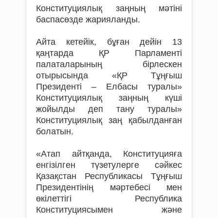
Конституциялық заңның мәтіні
баспасөзде жарияланды.
Айта кетейік, бұған дейін 13
қаңтарда ҚР Парламенті
палаталарының бірлескен
отырысында «ҚР Тұңғыш
Президенті – Елбасы туралы»
Конституциялық заңның күшi
жойылды деп тану туралы»
Конституциялық заң қабылданған
болатын.
«Атап айтқанда, Конституцияға
енгізілген түзетулерге сәйкес
Қазақстан Республикасы Тұңғыш
Президентінің мәртебесі мен
өкілеттігі Республика
Конституциясымен және