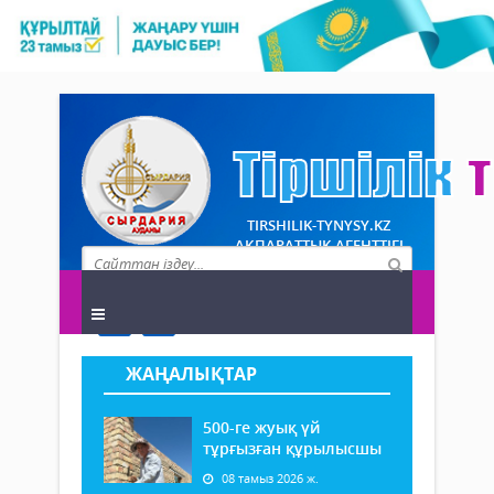
TIRSHILIK-TYNYSY.KZ
АҚПАРАТТЫҚ АГЕНТТІГІ
ЖАҢАЛЫҚТАР
500-ге жуық үй
тұрғызған құрылысшы
08 тамыз 2026 ж.