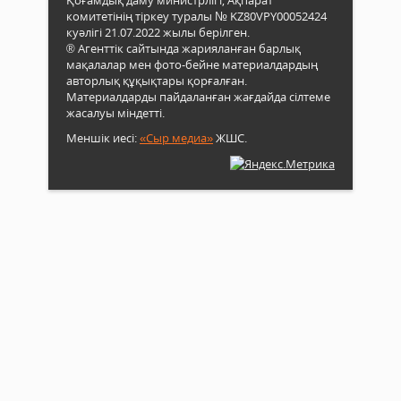
комитетінің тіркеу туралы № KZ80VPY00052424
куәлігі 21.07.2022 жылы берілген.
® Агенттік сайтында жарияланған барлық
мақалалар мен фото-бейне материалдардың
авторлық құқықтары қорғалған.
Материалдарды пайдаланған жағдайда сілтеме
жасалуы міндетті.
Меншік иесі:
«Сыр медиа»
ЖШС.