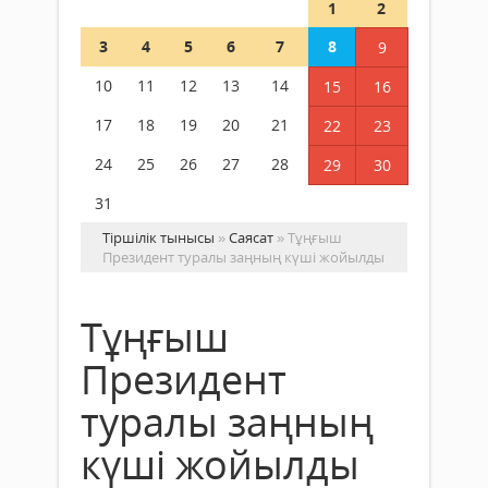
1
2
3
4
5
6
7
8
9
10
11
12
13
14
15
16
17
18
19
20
21
22
23
24
25
26
27
28
29
30
31
Тіршілік тынысы
»
Саясат
» Тұңғыш
Президент туралы заңның күші жойылды
Тұңғыш
Президент
туралы заңның
күші жойылды