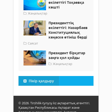
өкілеттігі Тоқаевқа
көшті
Жаңалықтар
Президенттің
өкілеттігі: Назарбаев
Конституциялық
кеңеске өтініш берді
Саясат
Президент бірқатар
заңға қол қойды
Жаңалықтар
Пікір қалдыру
© 2026. Tirshilik-tynysy.kz ақпараттық агенттігі.
Қазақстан Республикасы Ақпарат және
Қоғамдық даму министрлігі, Ақпарат