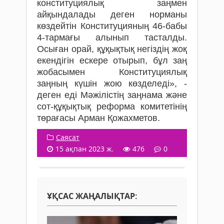
конституциялық заңмен
айқындалады деген норманы
көздейтін Конституцияның 46-бабы
4-тармағы алынып тасталды.
Осыған орай, құқықтық негіздің жоқ
екендігін ескере отырып, бұл заң
жобасымен Конституциялық
заңның күшін жою көзделеді», -
деген еді Мәжілістің заңнама және
сот-құқықтық реформа комитетінің
төрағасы Арман Қожахметов.
Саясат
15 ақпан 2023 ж.
476
0
ҰҚСАС ЖАҢАЛЫҚТАР: