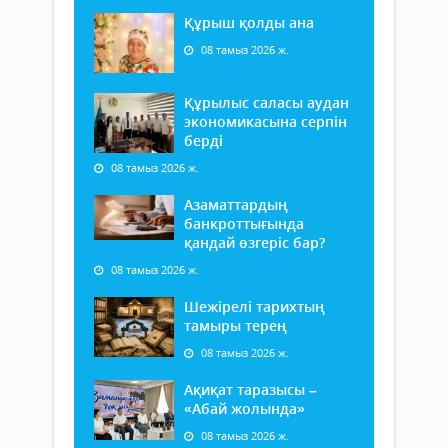
Құрыш қолды ана
08 тамыз 2026 ж.
Құрылыс саласы аудан
экономикасына серпін
берді
08 тамыз 2026 ж.
Азаматтардың
банкроттығында
қандай өзгеріс бар?
08 тамыз 2026 ж.
Шежірелі тарихтың
тамыры терең
08 тамыз 2026 ж.
Ақиқат таразысы –
«Абай жолында»
08 тамыз 2026 ж.